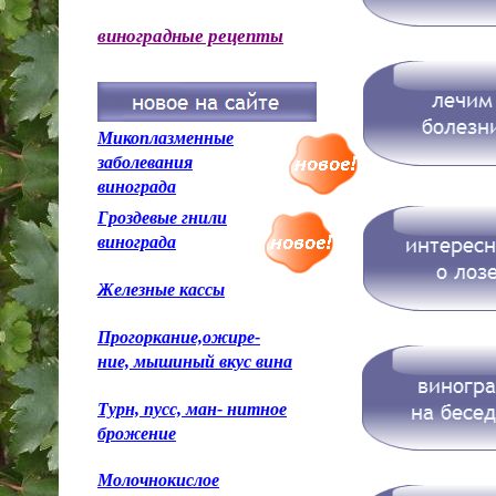
виноградные рецепты
Микоплазменные
заболевания
винограда
Гроздевые гнили
винограда
Железные кассы
Прогоркание,ожире-
ние, мышиный вкус вина
Турн, пусс, ман- нитное
брожение
Молочнокислое