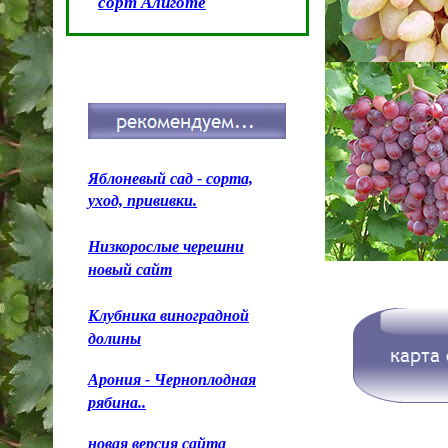
сорт Алиготе
Яблоневый сад - сорта,
уход, прививки.
Низкорослые черешни
новый сайт
Клубника виноградной
долины
Арония - Черноплодная
рябина..
новая версия сайта