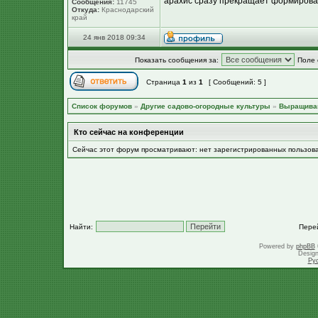
арахис сразу прекращает формировать
Сообщения:
11745
Откуда:
Краснодарский
край
24 янв 2018 09:34
Показать сообщения за:
Поле 
Страница
1
из
1
[ Сообщений: 5 ]
Список форумов
»
Другие садово-огородные культуры
»
Выращива
Кто сейчас на конференции
Сейчас этот форум просматривают: нет зарегистрированных пользов
Найти:
Пере
Powered by
phpBB
Desig
Ру