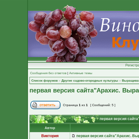
Регистр
Сообщения без ответов
|
Активные темы
Список форумов
»
Другие садово-огородные культуры
»
Выращива
первая версия сайта"Арахис. Выра
Страница
1
из
1
[ Сообщений: 5 ]
первая версия сайта
Автор
Виктория
первая версия сайта"Арахис. Вы