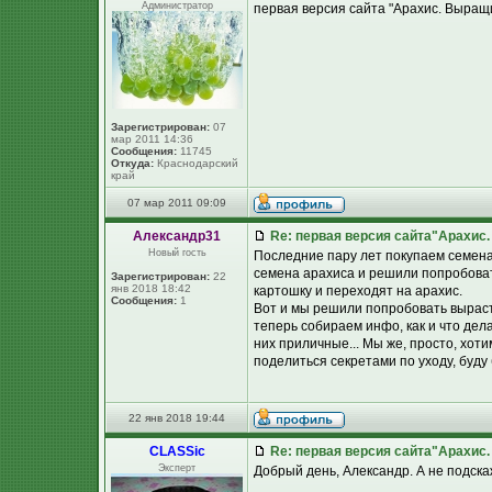
Администратор
первая версия сайта "Арахис. Выращ
Зарегистрирован:
07
мар 2011 14:36
Сообщения:
11745
Откуда:
Краснодарский
край
07 мар 2011 09:09
Александр31
Re: первая версия сайта"Арахис
Новый гость
Последние пару лет покупаем семена 
семена арахиса и решили попробовать
Зарегистрирован:
22
янв 2018 18:42
картошку и переходят на арахис.
Сообщения:
1
Вот и мы решили попробовать выраст
теперь собираем инфо, как и что дел
них приличные... Мы же, просто, хот
поделиться секретами по уходу, буду
22 янв 2018 19:44
CLASSic
Re: первая версия сайта"Арахис
Эксперт
Добрый день, Александр. А не подска