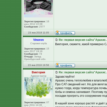
Зарегистрирован:
16
июн 2012 22:08
Сообщения:
2577
23 янв 2018 11:05
Vinoren
Re: первая версия сайта"Арахис
Старожил клуба
Виктория, скажите, какой примерно 
Зарегистрирован:
15
июн 2017 19:16
Сообщения:
74
Откуда:
Запад
Оренбургской обл.
23 янв 2018 19:58
Виктория
Re: первая версия сайта"Арахис
Администратор
Здравствуйте!
Арахис очень теплолюбив и влаголюб
Про САТ сведений нет. Но для вегета
нужно тогда, когда температура почвы
бобы и семена загнивают. Поэтому лу
посадки прогреть это сооружение под
Зарегистрирован:
07
В нашей зоне хорошо растёт и даёт 
мар 2011 14:36