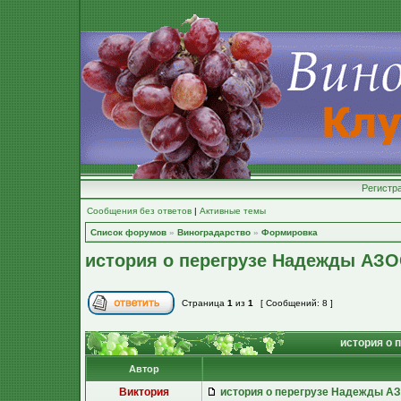
Регистр
Сообщения без ответов
|
Активные темы
Список форумов
»
Виноградарство
»
Формировка
история о перегрузе Надежды АЗ
Страница
1
из
1
[ Сообщений: 8 ]
история о 
Автор
Виктория
история о перегрузе Надежды А