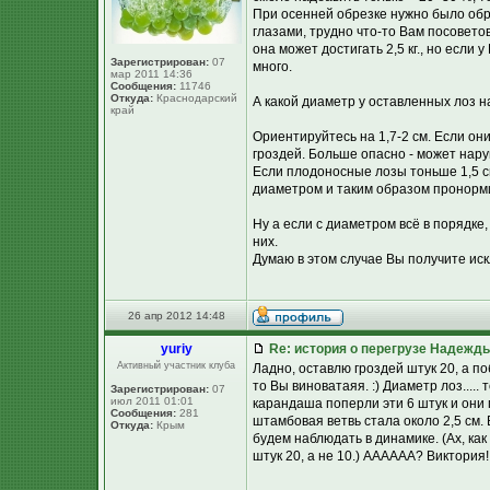
При осенней обрезке нужно было обре
глазами, трудно что-то Вам посовето
она может достигать 2,5 кг., но если 
Зарегистрирован:
07
много.
мар 2011 14:36
Сообщения:
11746
Откуда:
Краснодарский
А какой диаметр у оставленных лоз 
край
Ориентируйтесь на 1,7-2 см. Если они
гроздей. Больше опасно - может нар
Если плодоносные лозы тоньше 1,5 см
диаметром и таким образом пронорми
Ну а если с диаметром всё в порядке, 
них.
Думаю в этом случае Вы получите ис
26 апр 2012 14:48
yuriy
Re: история о перегрузе Надежд
Активный участник клуба
Ладно, оставлю гроздей штук 20, а по
то Вы виноватаяя. :) Диаметр лоз...
Зарегистрирован:
07
июл 2011 01:01
карандаша поперли эти 6 штук и они 
Сообщения:
281
штамбовая ветвь стала около 2,5 см. 
Откуда:
Крым
будем наблюдать в динамике. (Ах, как 
штук 20, а не 10.) АААААА? Виктория!!