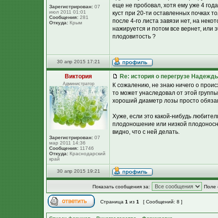
еще не пробовал, хотя ему уже 4 года,
Зарегистрирован:
07
июл 2011 01:01
куст при 20-ти оставленных почках то
Сообщения:
281
после 4-го листа завязи нет, на неко
Откуда:
Крым
нажируется и потом все вернет, или э
плодовитость ?
30 апр 2015 17:21
Виктория
Re: история о перегрузе Надежд
Администратор
К сожалению, не знаю ничего о проис
то может унаследовал от этой групп
хороший диаметр лозы просто обязан
Хуже, если это какой-нибудь любител
плодоношение или низкой плодоносно
видно, что с ней делать.
Зарегистрирован:
07
мар 2011 14:36
Сообщения:
11746
Откуда:
Краснодарский
край
30 апр 2015 19:21
Показать сообщения за:
Поле 
Страница
1
из
1
[ Сообщений: 8 ]