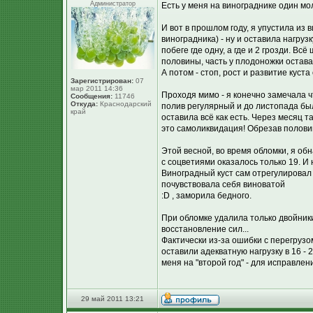
Администратор
Есть у меня на винограднике один м
И вот в прошлом году, я упустила из 
виноградника) - ну и оставила нагруз
побеге где одну, а где и 2 грозди. В
половины, часть у плодоножки остава
А потом - стоп, рост и развитие куста
Зарегистрирован:
07
мар 2011 14:36
Проходя мимо - я конечно замечала чт
Сообщения:
11746
Откуда:
Краснодарский
полив регулярный и до листопада был
край
оставила всё как есть. Через месяц т
это самоликвидация! Обрезав половин
Этой весной, во время обломки, я обн
с соцветиями оказалось только 19. И
Виноградный куст сам отрегулировал н
почувствовала себя виноватой
:D , заморила бедного.
При обломке удалила только двойники
восстановление сил...
Фактически из-за ошибки с перегрузом
оставили адекватную нагрузку в 16 -
меня на "второй год" - для исправлен
29 май 2011 13:21