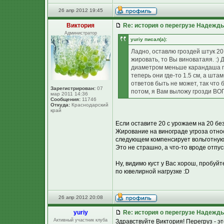
26 апр 2012 19:45
Виктория
Re: история о перегрузе Надежд
Администратор
yuriy писал(а):
Ладно, оставлю гроздей штук 20,
жировать, то Вы виноватаяя. :) 
диаметром меньше карандаша по
теперь они где-то 1.5 см, а шта
ответов быть не может, так что бу
Зарегистрирован:
07
потом, я Вам выложу грозди ВОП
мар 2011 14:36
Сообщения:
11746
Откуда:
Краснодарский
край
Если оставите 20 с урожаем на 20 бе
Жирование на винограде угроза относи
следующем компенсирует вольготную 
Это не страшно, а что-то вроде отпу
Ну, видимо куст у Вас хорош, пробуй
по ювелирной нагрузке :D
26 апр 2012 20:08
yuriy
Re: история о перегрузе Надежд
Активный участник клуба
Здравствуйте Виктория! Перегруз - это 