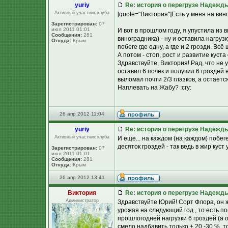
yuriy
Re: история о перегрузе Надежд
Активный участник клуба
[quote="Виктория"]Есть у меня на в
Зарегистрирован:
07
июл 2011 01:01
И вот в прошлом году, я упустила из 
Сообщения:
281
виноградника) - ну и оставила нагруз
Откуда:
Крым
побеге где одну, а где и 2 грозди. В
А потом - стоп, рост и развитие куста
Здравствуйте, Виктория! Рад, что не 
оставил 6 почек и получил 6 гроздей 
выломал почти 2/3 глазков, а остает
Наплевать на Жабу? :cry:
26 апр 2012 11:04
yuriy
Re: история о перегрузе Надежд
Активный участник клуба
И еще... на каждом (на каждом) побег
десяток гроздей - так ведь в жир куст у
Зарегистрирован:
07
июл 2011 01:01
Сообщения:
281
Откуда:
Крым
26 апр 2012 13:41
Виктория
Re: история о перегрузе Надежд
Администратор
Здравствуйте Юрий! Сорт Флора, он ж
урожая на следующий год , то есть п
прошлогодней нагрузки 6 гроздей (а
смело надбавить только + 20 -30 %, то