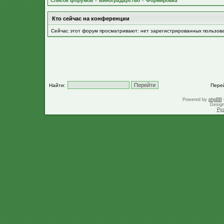
Список форумов
»
Виноградарство
»
Формировка
Кто сейчас на конференции
Сейчас этот форум просматривают: нет зарегистрированных пользов
Найти:
Пере
Powered by
phpBB
Desig
Ру