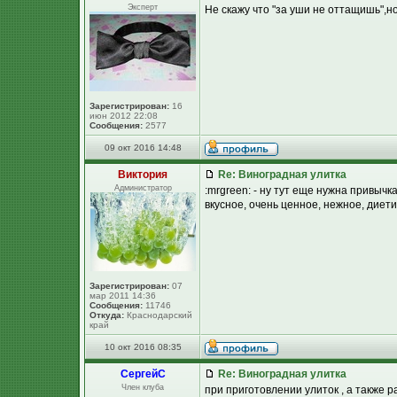
Эксперт
Не скажу что "за уши не оттащишь",но 
Зарегистрирован:
16
июн 2012 22:08
Сообщения:
2577
09 окт 2016 14:48
Виктория
Re: Виноградная улитка
Администратор
:mrgreen: - ну тут еще нужна привычка
вкусное, очень ценное, нежное, диетиче
Зарегистрирован:
07
мар 2011 14:36
Сообщения:
11746
Откуда:
Краснодарский
край
10 окт 2016 08:35
СергейC
Re: Виноградная улитка
Член клуба
при приготовлении улиток , а также р