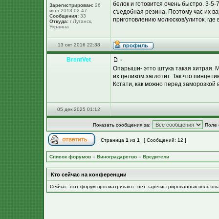
белок и готовится очень быстро. 3-5-
Зарегистрирован:
26
июл 2013 02:47
съедобная резина. Поэтому час их ва
Сообщения:
33
приготовлению молюсков/улиток, где 
Откуда:
г.Луганск,
Украина
13 окт 2016 22:38
BrentVet
-
Опарыши- этто штука такая хитрая. 
их целиком заглотит. Так что пинцети
Кстати, как можно перед заморозкой 
05 дек 2025 01:12
Показать сообщения за:
Поле 
Страница
1
из
1
[ Сообщений: 12 ]
Список форумов
»
Виноградарство
»
Вредители
Кто сейчас на конференции
Сейчас этот форум просматривают: нет зарегистрированных пользов