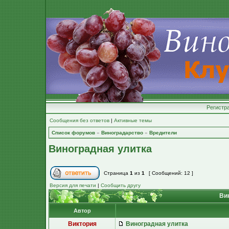
Регистр
Сообщения без ответов
|
Активные темы
Список форумов
»
Виноградарство
»
Вредители
Виноградная улитка
Страница
1
из
1
[ Сообщений: 12 ]
Версия для печати
|
Сообщить другу
Вин
Автор
Виктория
Виноградная улитка