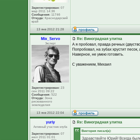
Зарегистрирован:
07
мар 2011 14:36
Сообщения:
11746
Откуда:
Краснодарский
край
13 янв 2012 21:28
Mix_Servo
Re: Виноградная улитка
Эксперт
А я пробовал, правда речных (двуств
Попробовал, на зубах хрустит песок, 
Наверное, не умею готовить.
С уважением, Михаил
Зарегистрирован:
23
сен 2011 09:22
Сообщения:
522
Откуда:
Зона
рискованного
земледелия
13 янв 2012 22:04
yuriy
Re: Виноградная улитка
Активный участник клуба
Виктория писал(а):
Зарегистрирован:
07
июл 2011 01:01
Здравствуйте Юрий! Всегда было