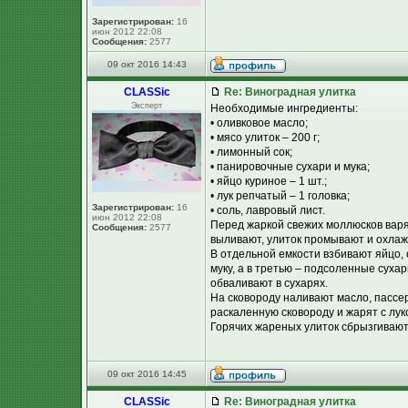
Зарегистрирован:
16
июн 2012 22:08
Сообщения:
2577
09 окт 2016 14:43
CLASSic
Re: Виноградная улитка
Эксперт
Необходимые ингредиенты:
• оливковое масло;
• мясо улиток – 200 г;
• лимонный сок;
• панировочные сухари и мука;
• яйцо куриное – 1 шт.;
• лук репчатый – 1 головка;
Зарегистрирован:
16
• соль, лавровый лист.
июн 2012 22:08
Перед жаркой свежих моллюсков варят
Сообщения:
2577
выливают, улиток промывают и охлаж
В отдельной емкости взбивают яйцо,
муку, а в третью – подсоленные сухар
обваливают в сухарях.
На сковороду наливают масло, пассе
раскаленную сковороду и жарят с лу
Горячих жареных улиток сбрызгивают
09 окт 2016 14:45
CLASSic
Re: Виноградная улитка