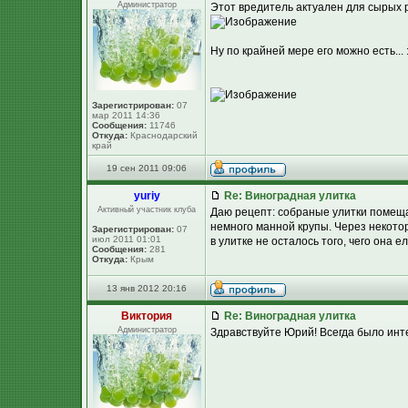
Администратор
Этот вредитель актуален для сырых 
Ну по крайней мере его можно есть... 
Зарегистрирован:
07
мар 2011 14:36
Сообщения:
11746
Откуда:
Краснодарский
край
19 сен 2011 09:06
yuriy
Re: Виноградная улитка
Активный участник клуба
Даю рецепт: собраные улитки помещаю
немного манной крупы. Через некото
Зарегистрирован:
07
июл 2011 01:01
в улитке не осталось того, чего она е
Сообщения:
281
Откуда:
Крым
13 янв 2012 20:16
Виктория
Re: Виноградная улитка
Администратор
Здравствуйте Юрий! Всегда было инте