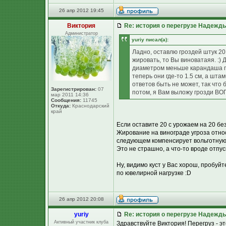
26 апр 2012 19:45
Виктория
Re: история о перегрузе Надежд
Администратор
yuriy писал(а):
Ладно, оставлю гроздей штук 20,
жировать, то Вы виноватаяя. :) 
диаметром меньше карандаша по
теперь они где-то 1.5 см, а шта
ответов быть не может, так что бу
Зарегистрирован:
07
потом, я Вам выложу грозди ВОП
мар 2011 14:36
Сообщения:
11745
Откуда:
Краснодарский
край
Если оставите 20 с урожаем на 20 бе
Жирование на винограде угроза относи
следующем компенсирует вольготную 
Это не страшно, а что-то вроде отпу
Ну, видимо куст у Вас хорош, пробуй
по ювелирной нагрузке :D
26 апр 2012 20:08
yuriy
Re: история о перегрузе Надежд
Активный участник клуба
Здравствуйте Виктория! Перегруз - это 