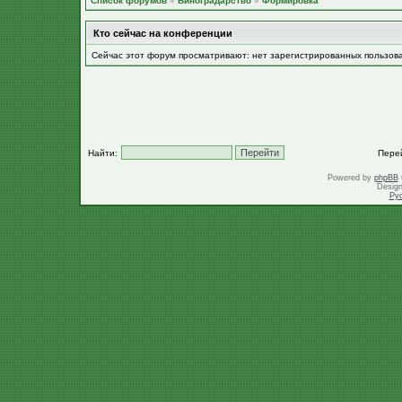
Список форумов
»
Виноградарство
»
Формировка
Кто сейчас на конференции
Сейчас этот форум просматривают: нет зарегистрированных пользов
Найти:
Пере
Powered by
phpBB
Desig
Ру