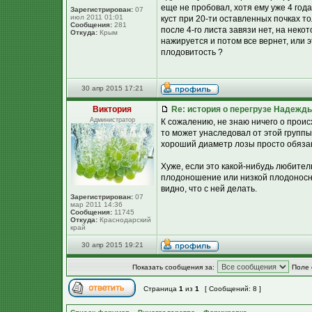
еще не пробовал, хотя ему уже 4 года,
Зарегистрирован:
07
июл 2011 01:01
куст при 20-ти оставленных почках то
Сообщения:
281
после 4-го листа завязи нет, на неко
Откуда:
Крым
нажируется и потом все вернет, или э
плодовитость ?
30 апр 2015 17:21
Виктория
Re: история о перегрузе Надежд
Администратор
К сожалению, не знаю ничего о проис
то может унаследовал от этой групп
хороший диаметр лозы просто обязан
Хуже, если это какой-нибудь любител
плодоношение или низкой плодоносно
видно, что с ней делать.
Зарегистрирован:
07
мар 2011 14:36
Сообщения:
11745
Откуда:
Краснодарский
край
30 апр 2015 19:21
Показать сообщения за:
Поле 
Страница
1
из
1
[ Сообщений: 8 ]