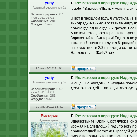
yuriy
Re: история о перегрузе Надежд
Активный участник клуба
[quote="Виктория"]Есть у меня на в
Зарегистрирован:
07
июл 2011 01:01
И вот в прошлом году, я упустила из 
Сообщения:
281
виноградника) - ну и оставила нагруз
Откуда:
Крым
побеге где одну, а где и 2 грозди. В
А потом - стоп, рост и развитие куста
Здравствуйте, Виктория! Рад, что не 
оставил 6 почек и получил 6 гроздей 
выломал почти 2/3 глазков, а остает
Наплевать на Жабу? :cry:
26 апр 2012 11:04
yuriy
Re: история о перегрузе Надежд
Активный участник клуба
И еще... на каждом (на каждом) побег
десяток гроздей - так ведь в жир куст у
Зарегистрирован:
07
июл 2011 01:01
Сообщения:
281
Откуда:
Крым
26 апр 2012 13:41
Виктория
Re: история о перегрузе Надежд
Администратор
Здравствуйте Юрий! Сорт Флора, он ж
урожая на следующий год , то есть п
прошлогодней нагрузки 6 гроздей (а
смело надбавить только + 20 -30 %, то