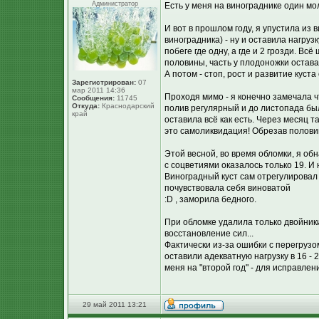
Администратор
Есть у меня на винограднике один м
И вот в прошлом году, я упустила из 
виноградника) - ну и оставила нагруз
побеге где одну, а где и 2 грозди. В
половины, часть у плодоножки остава
А потом - стоп, рост и развитие куста
Зарегистрирован:
07
мар 2011 14:36
Проходя мимо - я конечно замечала чт
Сообщения:
11745
Откуда:
Краснодарский
полив регулярный и до листопада был
край
оставила всё как есть. Через месяц т
это самоликвидация! Обрезав половин
Этой весной, во время обломки, я обн
с соцветиями оказалось только 19. И
Виноградный куст сам отрегулировал н
почувствовала себя виноватой
:D , заморила бедного.
При обломке удалила только двойники
восстановление сил...
Фактически из-за ошибки с перегрузом
оставили адекватную нагрузку в 16 -
меня на "второй год" - для исправлен
29 май 2011 13:21