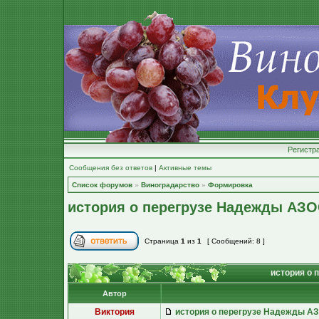
Регистр
Сообщения без ответов
|
Активные темы
Список форумов
»
Виноградарство
»
Формировка
история о перегрузе Надежды АЗ
Страница
1
из
1
[ Сообщений: 8 ]
история о 
Автор
Виктория
история о перегрузе Надежды А