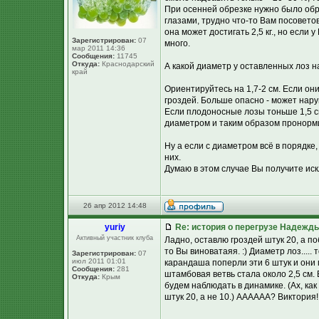
При осенней обрезке нужно было обре
глазами, трудно что-то Вам посовето
она может достигать 2,5 кг., но если 
Зарегистрирован:
07
много.
мар 2011 14:36
Сообщения:
11745
Откуда:
Краснодарский
А какой диаметр у оставленных лоз 
край
Ориентируйтесь на 1,7-2 см. Если они
гроздей. Больше опасно - может нар
Если плодоносные лозы тоньше 1,5 см
диаметром и таким образом пронорми
Ну а если с диаметром всё в порядке, 
них.
Думаю в этом случае Вы получите ис
26 апр 2012 14:48
yuriy
Re: история о перегрузе Надежд
Активный участник клуба
Ладно, оставлю гроздей штук 20, а по
то Вы виноватаяя. :) Диаметр лоз...
Зарегистрирован:
07
июл 2011 01:01
карандаша поперли эти 6 штук и они 
Сообщения:
281
штамбовая ветвь стала около 2,5 см. 
Откуда:
Крым
будем наблюдать в динамике. (Ах, как 
штук 20, а не 10.) АААААА? Виктория!!