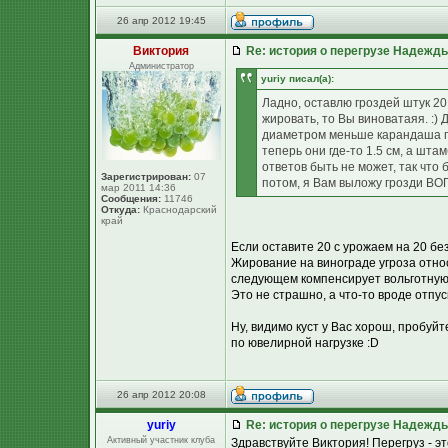
26 апр 2012 19:45
Виктория
Re: история о перегрузе Надежд
Администратор
yuriy писал(а):
Ладно, оставлю гроздей штук 20,
жировать, то Вы виноватаяя. :) 
диаметром меньше карандаша по
теперь они где-то 1.5 см, а шта
ответов быть не может, так что бу
Зарегистрирован:
07
потом, я Вам выложу грозди ВОП
мар 2011 14:36
Сообщения:
11746
Откуда:
Краснодарский
край
Если оставите 20 с урожаем на 20 бе
Жирование на винограде угроза относи
следующем компенсирует вольготную 
Это не страшно, а что-то вроде отпу
Ну, видимо куст у Вас хорош, пробуй
по ювелирной нагрузке :D
26 апр 2012 20:08
yuriy
Re: история о перегрузе Надежд
Активный участник клуба
Здравствуйте Виктория! Перегруз - это 