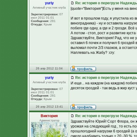
yuriy
Re: история о перегрузе Надежд
Активный участник клуба
[quote="Виктория"]Есть у меня на в
Зарегистрирован:
07
июл 2011 01:01
И вот в прошлом году, я упустила из 
Сообщения:
281
виноградника) - ну и оставила нагруз
Откуда:
Крым
побеге где одну, а где и 2 грозди. В
А потом - стоп, рост и развитие куста
Здравствуйте, Виктория! Рад, что не 
оставил 6 почек и получил 6 гроздей 
выломал почти 2/3 глазков, а остает
Наплевать на Жабу? :cry:
26 апр 2012 11:04
yuriy
Re: история о перегрузе Надежд
Активный участник клуба
И еще... на каждом (на каждом) побег
десяток гроздей - так ведь в жир куст у
Зарегистрирован:
07
июл 2011 01:01
Сообщения:
281
Откуда:
Крым
26 апр 2012 13:41
Виктория
Re: история о перегрузе Надежд
Администратор
Здравствуйте Юрий! Сорт Флора, он ж
урожая на следующий год , то есть п
прошлогодней нагрузки 6 гроздей (а
смело надбавить только + 20 -30 %, то