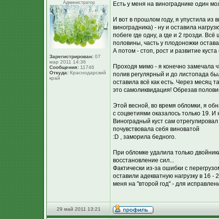
Администратор
Есть у меня на винограднике один м
И вот в прошлом году, я упустила из 
виноградника) - ну и оставила нагруз
побеге где одну, а где и 2 грозди. В
половины, часть у плодоножки остава
А потом - стоп, рост и развитие куста
Зарегистрирован:
07
мар 2011 14:36
Проходя мимо - я конечно замечала чт
Сообщения:
11746
Откуда:
Краснодарский
полив регулярный и до листопада был
край
оставила всё как есть. Через месяц т
это самоликвидация! Обрезав половин
Этой весной, во время обломки, я обн
с соцветиями оказалось только 19. И
Виноградный куст сам отрегулировал н
почувствовала себя виноватой
:D , заморила бедного.
При обломке удалила только двойники
восстановление сил...
Фактически из-за ошибки с перегрузом
оставили адекватную нагрузку в 16 -
меня на "второй год" - для исправлен
29 май 2011 13:21