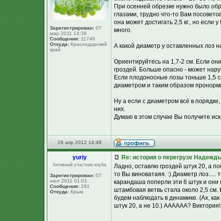
При осенней обрезке нужно было обре
глазами, трудно что-то Вам посовето
она может достигать 2,5 кг., но если 
Зарегистрирован:
07
много.
мар 2011 14:36
Сообщения:
11746
Откуда:
Краснодарский
А какой диаметр у оставленных лоз 
край
Ориентируйтесь на 1,7-2 см. Если они
гроздей. Больше опасно - может нар
Если плодоносные лозы тоньше 1,5 см
диаметром и таким образом пронорми
Ну а если с диаметром всё в порядке, 
них.
Думаю в этом случае Вы получите ис
26 апр 2012 14:48
yuriy
Re: история о перегрузе Надежд
Активный участник клуба
Ладно, оставлю гроздей штук 20, а по
то Вы виноватаяя. :) Диаметр лоз...
Зарегистрирован:
07
июл 2011 01:01
карандаша поперли эти 6 штук и они 
Сообщения:
281
штамбовая ветвь стала около 2,5 см. 
Откуда:
Крым
будем наблюдать в динамике. (Ах, как 
штук 20, а не 10.) АААААА? Виктория!!