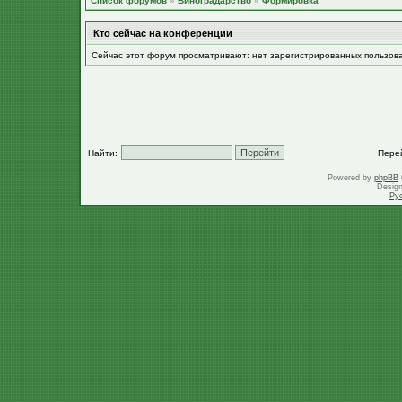
Список форумов
»
Виноградарство
»
Формировка
Кто сейчас на конференции
Сейчас этот форум просматривают: нет зарегистрированных пользов
Найти:
Пере
Powered by
phpBB
Desig
Ру