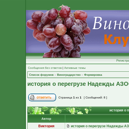
Регистр
Сообщения без ответов
|
Активные темы
Список форумов
»
Виноградарство
»
Формировка
история о перегрузе Надежды АЗ
Страница
1
из
1
[ Сообщений: 8 ]
история о 
Автор
Виктория
история о перегрузе Надежды А