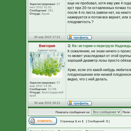
еще не пробовал, хотя ему уже 4 года,
Зарегистрирован:
07
июл 2011 01:01
куст при 20-ти оставленных почках то
Сообщения:
281
после 4-го листа завязи нет, на неко
Откуда:
Крым
нажируется и потом все вернет, или э
плодовитость ?
30 апр 2015 17:21
Виктория
Re: история о перегрузе Надежд
Администратор
К сожалению, не знаю ничего о проис
то может унаследовал от этой групп
хороший диаметр лозы просто обязан
Хуже, если это какой-нибудь любител
плодоношение или низкой плодоносно
видно, что с ней делать.
Зарегистрирован:
07
мар 2011 14:36
Сообщения:
11746
Откуда:
Краснодарский
край
30 апр 2015 19:21
Показать сообщения за:
Поле 
Страница
1
из
1
[ Сообщений: 8 ]