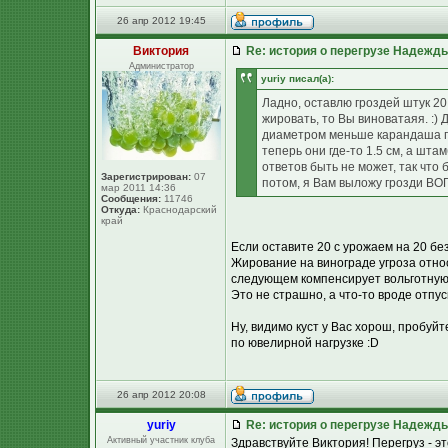
26 апр 2012 19:45
Виктория
Re: история о перегрузе Надежд
Администратор
yuriy писал(а):
Ладно, оставлю гроздей штук 20,
жировать, то Вы виноватаяя. :) 
диаметром меньше карандаша по
теперь они где-то 1.5 см, а шта
ответов быть не может, так что бу
Зарегистрирован:
07
потом, я Вам выложу грозди ВОП
мар 2011 14:36
Сообщения:
11746
Откуда:
Краснодарский
край
Если оставите 20 с урожаем на 20 бе
Жирование на винограде угроза относи
следующем компенсирует вольготную 
Это не страшно, а что-то вроде отпу
Ну, видимо куст у Вас хорош, пробуй
по ювелирной нагрузке :D
26 апр 2012 20:08
yuriy
Re: история о перегрузе Надежд
Активный участник клуба
Здравствуйте Виктория! Перегруз - это 