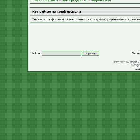
Список форумов
»
Виноградарство
»
Формировка
Кто сейчас на конференции
Сейчас этот форум просматривают: нет зарегистрированных пользов
Найти:
Пере
Powered by
phpBB
Desig
Ру