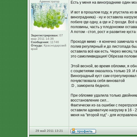
Администратор
Есть у меня на винограднике один м
И вот в прошлом году, я упустила из 
виноградника) - ну и оставила нагруз
побеге где одну, а где и 2 грозди. В
половины, часть у плодоножки остава
А потом - стоп, рост и развитие куста
Зарегистрирован:
07
мар 2011 14:36
Проходя мимо - я конечно замечала чт
Сообщения:
11746
Откуда:
Краснодарский
полив регулярный и до листопада был
край
оставила всё как есть. Через месяц т
это самоликвидация! Обрезав половин
Этой весной, во время обломки, я обн
с соцветиями оказалось только 19. И
Виноградный куст сам отрегулировал н
почувствовала себя виноватой
:D , заморила бедного.
При обломке удалила только двойники
восстановление сил...
Фактически из-за ошибки с перегрузом
оставили адекватную нагрузку в 16 -
меня на "второй год" - для исправлен
29 май 2011 13:21