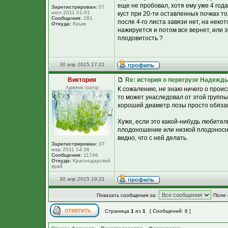
еще не пробовал, хотя ему уже 4 года,
Зарегистрирован:
07
июл 2011 01:01
куст при 20-ти оставленных почках то
Сообщения:
281
после 4-го листа завязи нет, на неко
Откуда:
Крым
нажируется и потом все вернет, или э
плодовитость ?
30 апр 2015 17:21
Виктория
Re: история о перегрузе Надежд
Администратор
К сожалению, не знаю ничего о проис
то может унаследовал от этой групп
хороший диаметр лозы просто обязан
Хуже, если это какой-нибудь любител
плодоношение или низкой плодоносно
видно, что с ней делать.
Зарегистрирован:
07
мар 2011 14:36
Сообщения:
11746
Откуда:
Краснодарский
край
30 апр 2015 19:21
Показать сообщения за:
Поле 
Страница
1
из
1
[ Сообщений: 8 ]