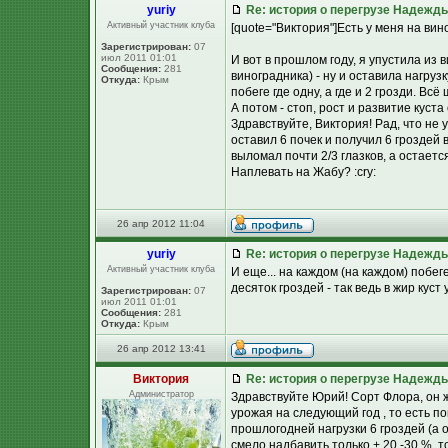
yuriy
Re: история о перегрузе Надежд
Активный участник клуба
[quote="Виктория"]Есть у меня на в
Зарегистрирован:
07
июл 2011 01:01
И вот в прошлом году, я упустила из 
Сообщения:
281
виноградника) - ну и оставила нагруз
Откуда:
Крым
побеге где одну, а где и 2 грозди. В
А потом - стоп, рост и развитие куста
Здравствуйте, Виктория! Рад, что не 
оставил 6 почек и получил 6 гроздей 
выломал почти 2/3 глазков, а остает
Наплевать на Жабу? :cry:
26 апр 2012 11:04
yuriy
Re: история о перегрузе Надежд
Активный участник клуба
И еще... на каждом (на каждом) побег
десяток гроздей - так ведь в жир куст у
Зарегистрирован:
07
июл 2011 01:01
Сообщения:
281
Откуда:
Крым
26 апр 2012 13:41
Виктория
Re: история о перегрузе Надежд
Администратор
Здравствуйте Юрий! Сорт Флора, он ж
урожая на следующий год , то есть п
прошлогодней нагрузки 6 гроздей (а
смело надбавить только + 20 -30 %, то