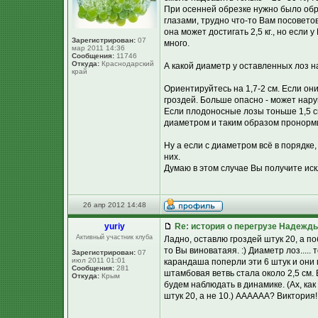
При осенней обрезке нужно было обре
глазами, трудно что-то Вам посовето
она может достигать 2,5 кг., но если 
Зарегистрирован:
07
много.
мар 2011 14:36
Сообщения:
11746
Откуда:
Краснодарский
А какой диаметр у оставленных лоз 
край
Ориентируйтесь на 1,7-2 см. Если они
гроздей. Больше опасно - может нар
Если плодоносные лозы тоньше 1,5 см
диаметром и таким образом пронорми
Ну а если с диаметром всё в порядке, 
них.
Думаю в этом случае Вы получите ис
26 апр 2012 14:48
yuriy
Re: история о перегрузе Надежд
Активный участник клуба
Ладно, оставлю гроздей штук 20, а по
то Вы виноватаяя. :) Диаметр лоз...
Зарегистрирован:
07
июл 2011 01:01
карандаша поперли эти 6 штук и они 
Сообщения:
281
штамбовая ветвь стала около 2,5 см. 
Откуда:
Крым
будем наблюдать в динамике. (Ах, как 
штук 20, а не 10.) АААААА? Виктория!!