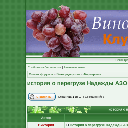
Регистр
Сообщения без ответов
|
Активные темы
Список форумов
»
Виноградарство
»
Формировка
история о перегрузе Надежды АЗ
Страница
1
из
1
[ Сообщений: 8 ]
история о 
Автор
Виктория
история о перегрузе Надежды А