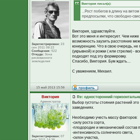
Виктория писал(а):
...Рост побегов в длину на вито
предпосылки, что свободно-свис
Виктория, здравствуйте.
Вот это меня и интересует. Чем ниж
возможность заузить расстояние межд
Зарегистрирован:
23
конкуренцию. Что в свою очередь, н
сен 2011 09:22
Сообщения:
522
(укрывной) и рожки ( или стрелки) -
Откуда:
Зона
подходят под эту формировку.
рискованного
Спасибо, Виктория. Бум ждать....
земледелия
С уважением, Михаил.
15 май 2013 15:56
Виктория
Re: односторонний горизонтальн
Администратор
Выбор густоты стояния растений это
заведениях.
Необходимо учесть массу факторов:
-силу роста сорта,
-плодородие и механический состав 
-интенсивность солнечного света,
Зарегистрирован:
07
-склон участка,
мар 2011 14:36