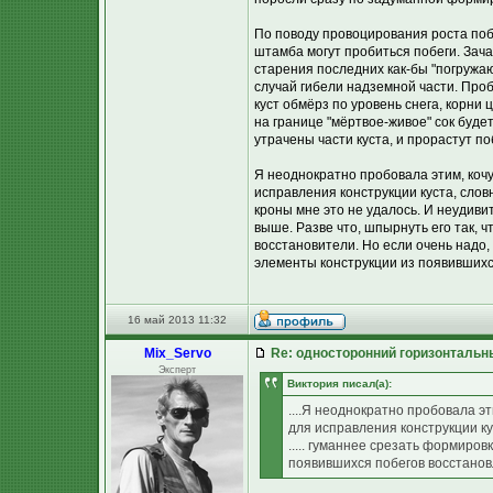
По поводу провоцирования роста поб
штамба могут пробиться побеги. Зача
старения последних как-бы "погружа
случай гибели надземной части. Проб
куст обмёрз по уровень снега, корни 
на границе "мёртвое-живое" сок будет
утрачены части куста, и прорастут п
Я неоднократно пробовала этим, кочу
исправления конструкции куста, слов
кроны мне это не удалось. И неудиви
выше. Разве что, шпырнуть его так, 
восстановители. Но если очень надо,
элементы конструкции из появившихс
16 май 2013 11:32
Mix_Servo
Re: односторонний горизонтальн
Эксперт
Виктория писал(а):
....Я неоднократно пробовала э
для исправления конструкции кус
..... гуманнее срезать формиро
появившихся побегов восстанов