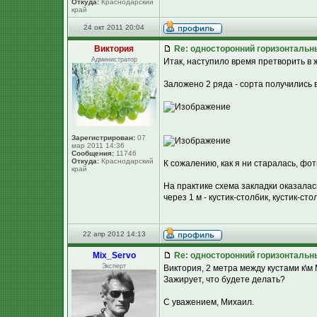
Откуда:
Краснодарский
край
24 окт 2011 20:04
Виктория
Re: односторонний горизонтальн
Администратор
Итак, наступило время претворить в
Заложено 2 ряда - сорта получились
Зарегистрирован:
07
мар 2011 14:36
Сообщения:
11746
Откуда:
Краснодарский
К сожалению, как я ни старалась, фот
край
На практике схема закладки оказалас
через 1 м - кустик-столбик, кустик-ст
22 апр 2012 14:13
Mix_Servo
Re: односторонний горизонтальн
Эксперт
Виктория, 2 метра между кустами к\м
Зажирует, что будете делать?
С уважением, Михаил.