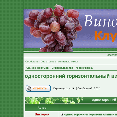
Регистр
Сообщения без ответов
|
Активные темы
Список форумов
»
Виноградарство
»
Формировка
односторонний горизонтальный ви
Страница
1
из
9
[ Сообщений: 352 ]
односторонний 
Автор
Виктория
односторонний горизонтальный в