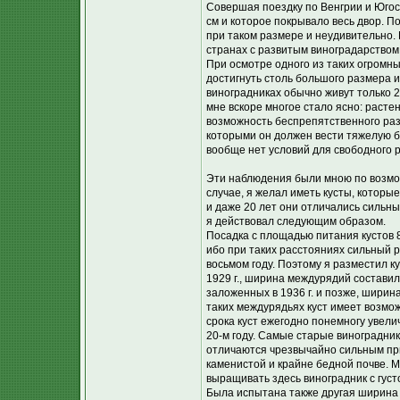
Совершая поездку по Венгрии и Югосл
см и которое покрывало весь двор. П
при таком размере и неудивительно.
странах с развитым виноградарством
При осмотре одного из таких огромны
достигнуть столь большого размера и
виноградниках обычно живут только 
мне вскоре многое стало ясно: раст
возможность беспрепятственного разв
которыми он должен вести тяжелую бо
вообще нет условий для свободного 
Эти наблюдения были мною по возмож
случае, я желал иметь кусты, которые
и даже 20 лет они отличались сильн
я действовал следующим образом.
Посадка с площадью питания кустов 80
ибо при таких расстояниях сильный 
восьмом году. Поэтому я разместил 
1929 г., ширина междурядий составила
заложенных в 1936 г. и позже, ширин
таких междурядьях куст имеет возмож
срока куст ежегодно понемногу увели
20-м году. Самые старые виноградник
отличаются чрезвычайно сильным пр
каменистой и крайне бедной почве. 
выращивать здесь виноградник с густ
Была испытана также другая ширина ме