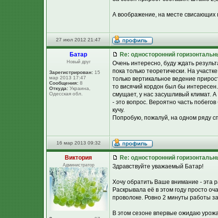
А воображение, на месте свисающих п
27 июл 2012 21:47
Батар
Re: односторонний горизонтальн
Новый друг
Очень интересно, буду ждать результ
пока только теоретически. На участк
Зарегистрирован:
15
мар 2013 17:47
только вертикальное ведение прирост
Сообщения:
8
то висячий кордон был бы интересен
Откуда:
Украина,
Одесская обл.
смущает, у нас засушливый климат. А
- это вопрос. Вероятно часть побегов
кучу.
Попробую, пожалуй, на одном ряду сп
16 мар 2013 09:32
Виктория
Re: односторонний горизонтальн
Администратор
Здравствуйте уважаемый Батар!
Хочу обратить Ваше внимание - эта 
Раскрывала её в этом году просто оча
проволоке. Ровно 2 минуты работы за
В этом сезоне впервые ожидаю урожа