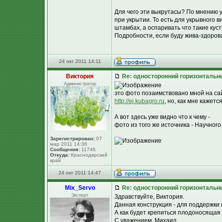
Для чего эти выкрутасы? По мнению 
при укрытии. То есть для укрывного 
штамбах, а оспаривать что такие куст
Подробности, если буду жива-здоров
24 окт 2011 14:11
Виктория
Re: односторонний горизонтальн
Администратор
это фото позаимствовано мной на са
http://ej.kubagro.ru
, но, как мне кажетс
А вот здесь уже видно что к чему -
фото из того же источника - Научног
Зарегистрирован:
07
мар 2011 14:36
Сообщения:
11746
Откуда:
Краснодарский
край
24 окт 2011 14:47
Mix_Servo
Re: односторонний горизонтальн
Эксперт
Здравствуйте, Виктория.
Данная конструкция - для поддержки 
А как будет крепиться плодоносящая 
С уважением, Михаил.