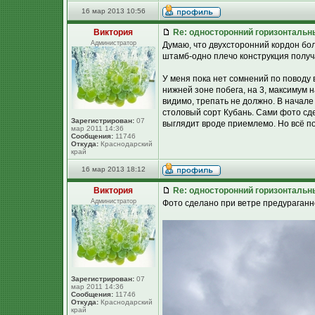
16 мар 2013 10:56
Виктория
Re: односторонний горизонтальн
Администратор
Думаю, что двухсторонний кордон бол
штамб-одно плечо конструкция получа
У меня пока нет сомнений по поводу
нижней зоне побега, на 3, максимум н
видимо, трепать не должно. В начале
столовый сорт Кубань. Сами фото сд
Зарегистрирован:
07
выглядит вроде приемлемо. Но всё п
мар 2011 14:36
Сообщения:
11746
Откуда:
Краснодарский
край
16 мар 2013 18:12
Виктория
Re: односторонний горизонтальн
Администратор
Фото сделано при ветре предураганно
Зарегистрирован:
07
мар 2011 14:36
Сообщения:
11746
Откуда:
Краснодарский
край