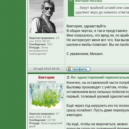
Виктория писал(а):
.....берут крайний штамб или с
удаляют верх до нижнего ответвл
Виктория, здравствуйте.
В общих чертах, я так и представлял.
Мне показалось, что вряд ли, по край
Зарегистрирован:
23
Но интересует меня вот что. Как вызв
сен 2011 09:22
Сообщения:
522
шилом и якобы помогает. Вы не проб
Откуда:
Зона
рискованного
С уважением, Михаил.
земледелия
16 май 2013 09:20
Виктория
Re: односторонний горизонтальн
Администратор
Конечно, на оставленной части попрё
Выломку производят с учётом, чтобы 
оставлением всех сильных побегов по 
первый, толковый урожай однолетне
Ещё через год нагрузить его по полной
сразу ослабнет. Пусть даже перегруз
Зарегистрирован:
07
ежегодно.
мар 2011 14:36
Сообщения:
11746
Откуда:
Краснодарский
Ну ещё, чтобы не морочиться, можно 
край
поросли сразу по задуманной формиро