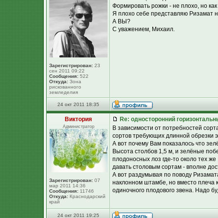
Формировать рожки - не плохо, но ка
Я плохо себе представляю Ризамат н
А ВЫ?
С уважением, Михаил.
Зарегистрирован:
23
сен 2011 09:22
Сообщения:
522
Откуда:
Зона
рискованного
земледелия
24 окт 2011 18:35
Виктория
Re: односторонний горизонтальн
Администратор
В зависимости от потребностей сорта
сортов требующих длинной обрезки эт
А вот почему Вам показалось что зел
Высота столбов 1,5 м, и зелёные побе
плодоносных лоз где-то около тех же 1
давать столовым сортам - вполне дос
А вот раздумывая по поводу Ризамата
Зарегистрирован:
07
наклонном штамбе, но вместо плеча 
мар 2011 14:36
одиночного плодового звена. Надо буд
Сообщения:
11746
Откуда:
Краснодарский
край
24 окт 2011 19:25