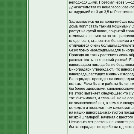
неподходящими. Поэтому через 5—12
Доказательства их нецелесообразнос
междурядий от 3 до 3,5 м. Расстояни
Задумывались ли вы когда-нибудь над
дома могут стать такими мощными? Э
растут на сухой почве, покрытой тр
камнями, и, несмотря на это, развив
плодоносят, становятся большими и 
отличаются очень большим долголетие
безусловно необходимым для виногра
Проводя на таких растениях лишь об
рассчитывать на хороший урожай. Ес
виноградари никогда бы не бедствова
Виноградари утверждают, что виногра
винограда, растущих в живых изгород
Виноградарь проводит на виноградник
пользы. Если бы эти работы были по
бы более здоровыми, сильнорослыми 
Из этого вытекает следующее: кто с у
тот, быть может, и славный, но не о
не человеческий пот, а земля и возд
молодым и позволит нам сэкономить 
на наших виноградниках густой посад
низкой шпалерой, начиная с шестого
Несколько лет растения пытаются раз
бы виноградарь не прибегал к дьявол