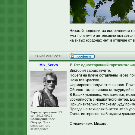
Никакой подвязки, за исключением то
куст почему-то интенсивно пытается 
на витых кордонах нет, в отличие от 
14 май 2013 22:19
Mix_Servo
Re: односторонний горизонтальн
Эксперт
Виктория здравствуйте.
Побеги на плече оставлены через поч
Пока все красиво.
Формировка получается низкая. Поч
Обычно такая ширина междурядий по
В Ваших условиях, мне кажется, можн
урожайность с квадратного метра. Есл
Приблизительно эту схему буду приме
Правда на технарях бьются не за уро
Зарегистрирован:
23
Очень интересно, наблюдаем дальше
сен 2011 09:22
Сообщения:
522
Откуда:
Зона
С уважением, Михаил.
рискованного
земледелия