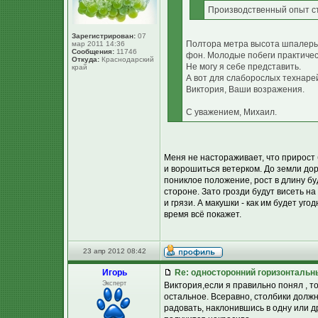
Производственный опыт с
Зарегистрирован:
07
Полтора метра высота шпалеры
мар 2011 14:36
Сообщения:
11746
фон. Молодые побеги практичес
Откуда:
Краснодарский
Не могу я себе представить.
край
А вот для слаборослых технарей
Виктория, Ваши возражения.
С уважением, Михаил.
Меня не настораживает, что прирост б
и ворошиться ветерком. До земли дор
пониклое положение, рост в длину бу
стороне. Зато грозди будут висеть на 
и грязи. А макушки - как им будет угод
время всё покажет.
23 апр 2012 08:42
Игорь
Re: односторонний горизонтальн
Эксперт
Виктория,если я правильно понял , то
остальное. Всеравно, столбики должн
радовать, наклонившись в одну или д