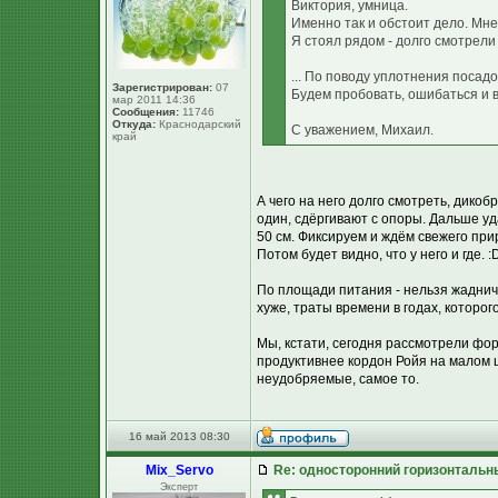
Виктория, умница.
Именно так и обстоит дело. Мн
Я стоял рядом - долго смотрели д
... По поводу уплотнения посадо
Зарегистрирован:
07
Будем пробовать, ошибаться и в
мар 2011 14:36
Сообщения:
11746
Откуда:
Краснодарский
С уважением, Михаил.
край
А чего на него долго смотреть, дико
один, сдёргивают с опоры. Дальше уд
50 см. Фиксируем и ждём свежего прир
Потом будет видно, что у него и где. :
По площади питания - нельзя жаднича
хуже, траты времени в годах, которог
Мы, кстати, сегодня рассмотрели фор
продуктивнее кордон Ройя на малом 
неудобряемые, самое то.
16 май 2013 08:30
Mix_Servo
Re: односторонний горизонтальн
Эксперт