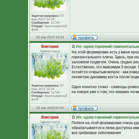
Зарегистрирован:
07
мар 2011 14:36
Сообщения:
11746
Откуда:
Краснодарский
край
21 апр 2013 13:13
Виктория
Re: односторонний горизонтальн
Администратор
На этой формировке есть у меня про
горизонтального плеча. Здесь, при н
заложили соцветия. Очень трудно реши
Естественно, это максимум 3 грозди. 
остаётся открытым вопрос - как пове
посмотрю динамику роста после подк
Зарегистрирован:
07
Одно понятно точно - саженцы-ровесн
мар 2011 14:36
не говоря уже о том, что никакие по
Сообщения:
11746
Откуда:
Краснодарский
край
29 апр 2013 07:52
Виктория
Re: односторонний горизонтальн
Администратор
Побеги на этой формировке очень удо
обрабатывается и легко доступна име
все грибковые заболевания.