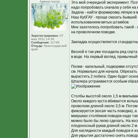
Администратор
Это мой очередной эксперимент. Поэ
надо попробовать сначала у себя на в
Задача - найти формировку лёгкую в 
Наш КубГАУ - проще сказать бывший 
использованием витых штамбов.
Мне захотелось попробовать такой 
на проволочном поводке.
Зарегистрирован:
07
мар 2011 14:36
Закладка осуществляется стандартны
Сообщения:
11746
Откуда:
Краснодарский
край
Весной я так уже посадила ряд сорт
в воде. На первый взгляд, привычный
Полив - капельный, подкормки отсутст
см. Нормально для начала. Обрезать н
вырастить 2 побега. Один будет осно
Шпалера устраивается особым обра
Столбы высотой около 1,5 м вкапываю
Около каждого куста вбивается колыш
проволоки длиной около 3,5 м. Потом
фиксируется (косая часть поводка), 
макушках столбиков поводок надо так
можно было бы легко сделать. На кос
плодоносный рукав длиной около 2 м 
Для наглядности каждый поводок я и
Для укрытия достаточно снять поводо