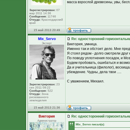
масса взрослой древесины, увы, бесп
Зарегистрирован:
07
мар 2011 14:36
Сообщения:
11746
Откуда:
Краснодарский
край
15 май 2013 20:49
Mix_Servo
Re: односторонний горизонтальн
Эксперт
Виктория, умница.
Именно так и обстоит дело. Мне пре
Я стоял рядом - долго смотрели друг н
По поводу уплотнения посадок, и Моз
Будем пробовать, ошибаться и возмож
Да и учительница (филолог), восхищал
убеждение. Чудны, дела твои .....
С уважением, Михаил.
Зарегистрирован:
23
сен 2011 09:22
Сообщения:
522
Откуда:
Зона
рискованного
земледелия
15 май 2013 21:36
Виктория
Re: односторонний горизонтальн
Администратор
Mix_Servo писал(а):