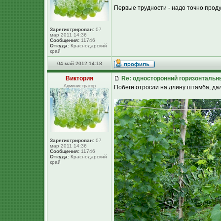
Первые трудности - надо точно проду
Зарегистрирован:
07
мар 2011 14:36
Сообщения:
11746
Откуда:
Краснодарский
край
04 май 2012 14:18
Виктория
Re: односторонний горизонтальн
Администратор
Побеги отросли на длину штамба, да
Зарегистрирован:
07
мар 2011 14:36
Сообщения:
11746
Откуда:
Краснодарский
край