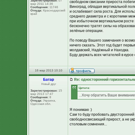
Зарегистрирован:
07
свободном свисании прироста побеги
мар 2011 14:36
Виноград, обладая вертикальной поля
Сообщения:
11746
Откуда:
Краснодарский
и ослабевает сила роста. Для исполь
край
среднего диаметра и с короткими ме
при избыточном вертикальном росте 
бесконечно тратят силы на образова
зелёные операции.
По поводу Вашего замечания о возмо
ничего сказать. Этот год будет пер
молдавский, Надёжный и Находка.
Буду держать всех читателей в курсе
16 мар 2013 10:10
Батар
Re: односторонний горизонтальн
Новый друг
Цитата:
Зарегистрирован:
15
мар 2013 17:47
...Хочу обратить Ваше внимание
Сообщения:
8
Откуда:
Украина,
Одесская обл.
Я понимаю :)
Сам то буду пробовать двусторонни
свободносвисающий прирост, а не ук
столовым сомнения...