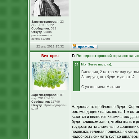
Зарегистрирован:
23
сен 2011 09:22
Сообщения:
522
Откуда:
Зона
рискованного
земледелия
22 апр 2012 15:32
Виктория
Re: односторонний горизонтальн
Администратор
Mix_Servo писал(а):
Виктория, 2 метра между кустам
Зажирует, что будете делать?
С уважением, Михаил.
Зарегистрирован:
07
мар 2011 14:36
Сообщения:
11746
Откуда:
Краснодарский
Надеюсь что проблем не будет. Форми
край
рекомендациях написано на 1 м оста
кажется и является Кишмиш молдавски
будет слишком занят, чтобы гнать в 
трудозатраты снижены по сравнению с
подвязка, зелёная подвязка, чеканка
надобность снимать куст со шпалерыи 