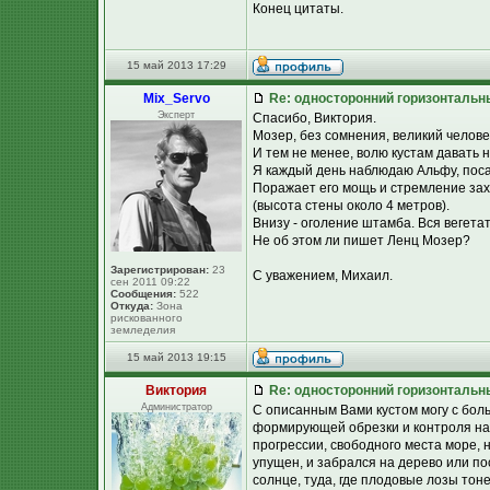
Конец цитаты.
15 май 2013 17:29
Mix_Servo
Re: односторонний горизонтальн
Эксперт
Спасибо, Виктория.
Мозер, без сомнения, великий челове
И тем не менее, волю кустам давать н
Я каждый день наблюдаю Альфу, поса
Поражает его мощь и стремление зах
(высота стены около 4 метров).
Внизу - оголение штамба. Вся вегета
Не об этом ли пишет Ленц Мозер?
Зарегистрирован:
23
С уважением, Михаил.
сен 2011 09:22
Сообщения:
522
Откуда:
Зона
рискованного
земледелия
15 май 2013 19:15
Виктория
Re: односторонний горизонтальн
Администратор
С описанным Вами кустом могу с бол
формирующей обрезки и контроля над
прогрессии, свободного места море, н
упущен, и забрался на дерево или п
солнце, туда, где плодовые лозы тоне