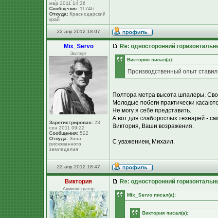
мар 2011 14:36
Сообщения:
11746
Откуда:
Краснодарский
край
22 апр 2012 18:07
Mix_Servo
Re: односторонний горизонтальн
Эксперт
Виктория писал(а):
Производственный опыт ставил
Полтора метра высота шпалеры. Сво
Молодые побеги практически касаютс
Не могу я себе представить.
А вот для слаборослых технарей - са
Зарегистрирован:
23
Виктория, Ваши возражения.
сен 2011 09:22
Сообщения:
522
Откуда:
Зона
С уважением, Михаил.
рискованного
земледелия
22 апр 2012 18:47
Виктория
Re: односторонний горизонтальн
Администратор
Mix_Servo писал(а):
Виктория писал(а):