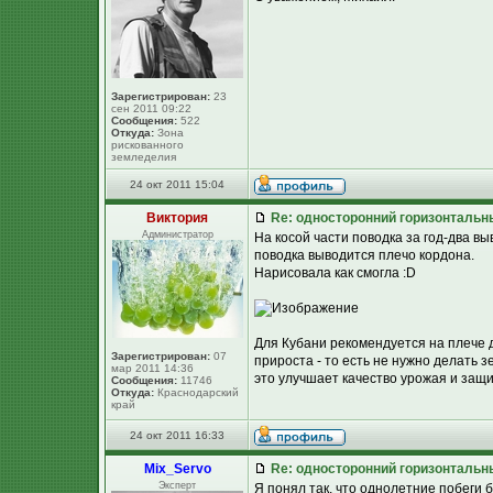
Зарегистрирован:
23
сен 2011 09:22
Сообщения:
522
Откуда:
Зона
рискованного
земледелия
24 окт 2011 15:04
Виктория
Re: односторонний горизонтальн
Администратор
На косой части поводка за год-два в
поводка выводится плечо кордона.
Нарисовала как смогла :D
Для Кубани рекомендуется на плече 
Зарегистрирован:
07
прироста - то есть не нужно делать з
мар 2011 14:36
это улучшает качество урожая и защи
Сообщения:
11746
Откуда:
Краснодарский
край
24 окт 2011 16:33
Mix_Servo
Re: односторонний горизонтальн
Эксперт
Я понял так, что однолетние побеги 