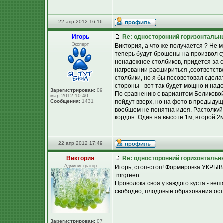
22 апр 2012 16:16
Игорь
Re: односторонний горизонтальн
Эксперт
Виктория, а что же получается ? Не 
теперь будут брошены на произвол с
ненадежное столбиков, придется за се
нагревании расшириться ,соответств
столбики, но я бы посоветовал сдела
стороны - вот так будет мощно и надо
Зарегистрирован:
09
По сравнению с вариантом Беликовой
мар 2012 10:40
Сообщения:
1431
пойдут вверх, но на фото в предыдущ
вообщем не понятна идея. Растолкуй
кордон. Один на высоте 1м, второй 2
22 апр 2012 17:49
Виктория
Re: односторонний горизонтальн
Администратор
Игорь, стоп-стоп! Формировка УКРЫВН
:mrgreen:
Проволока своя у каждого куста - веш
свободно, плодовые образования ост
Зарегистрирован:
07