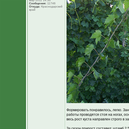
мар 2011 14:36
Сообщения:
11746
Откуда:
Краснодарский
край
Формировать понравилось, легко. Зан
работы проводятся стоя на ногах, осн
весь рост куста направлен строго в
За сезон прирост составил: штамб 2,5