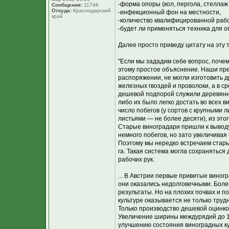
-форма опоры (кол, пергола, стеллаж
Сообщения:
11746
Откуда:
Краснодарский
-инфекционный фон на местности,
край
-количество квалифицированной раб
-будет ли применяться техника для о
Далее просто приведу цитату на эту 
"Если мы зададим себе вопрос, поче
этому простое объяснение. Наши пре
распоряжении, не могли изготовить 
железных гвоздей и проволоки, а в 
дешевой подпорой служили деревянные
либо их было легко достать во всех в
число побегов (у сортов с крупными л
листьями — не более десяти), из эт
Старые виноградари пришли к выводу
немного побегов, но зато увеличивая
Поэтому мы нередко встречаем старые 
га. Такая система могла сохраняться
рабочих рук.
... В Австрии первые привитые виног
они оказались недолговечными. Более
результаты. Но на плохих почвах и п
культуре оказывается не только трудн
Только производство дешевой оцинко
Увеличение ширины междурядий до 1,
улучшению состояния виноградных ку