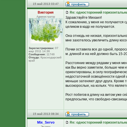
15 май 2013 03:47
Виктория
Re: односторонний горизонтальн
Администратор
Здравствуйте Михаил!
К сожалению, у меня не получается 
целиком в кадр не получается.
Она отнюдь не низкая, горизонтально
мне захотелось увеличить длину косо
Зарегистрирован:
07
Почки оставила все до одной, пророс
мар 2011 14:36
м. длиной и на ней должно быть 15-20
Сообщения:
11746
Откуда:
Краснодарский
край
Расстояние между рядами у меня мен
как Вы верно заметили, больше чем н
ориентированы, в силу географическо
недостаточной освещённости одной 
меньше затеняют друг-друга. Кроме т
высокорослые, на кольях. Что являе
Рост побегов в длину на витом уже с
предпосылки, что свободно-свисающий
15 май 2013 08:34
Mix_Servo
Re: односторонний горизонтальн
Эксперт