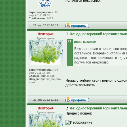
получится некрасиво.
Зарегистрирован:
09
мар 2012 10:40
Сообщения:
1431
23 апр 2012 10:17
Виктория
Re: односторонний горизонтальн
Администратор
Игорь писал(а):
Виктория,если я правильно понял
остальное. Всеравно, столбики 
радовать, наклонившись в одну 
получится некрасиво.
Зарегистрирован:
07
мар 2011 14:36
Сообщения:
11746
Откуда:
Краснодарский
Игорь, столбики стоят ровно по одной
край
действительность
23 апр 2012 11:12
Виктория
Re: односторонний горизонтальн
Администратор
Процесс пошёл: