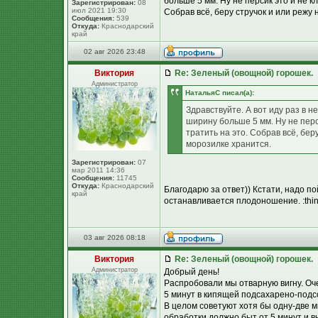
больше 5 мм. Ну не персик это и не 
Зарегистрирован:
08
июл 2021 19:30
Собрав всё, беру стручок и или режу 
Сообщения:
539
Откуда:
Краснодарский
край
02 авг 2026 23:48
Виктория
Re: Зеленый (овощной) горошек.
Администратор
НатальяС писал(а):
Здравствуйте. А вот иду раз в н
ширину больше 5 мм. Ну не перс
тратить на это. Собрав всё, бер
морозилке хранится.
Зарегистрирован:
07
мар 2011 14:36
Сообщения:
11745
Откуда:
Краснодарский
Благодарю за ответ)) Кстати, надо по
край
останавливается плодоношение. :thin
03 авг 2026 08:18
Виктория
Re: Зеленый (овощной) горошек.
Администратор
Добрый день!
Распробовали мы отварную вигну. Оч
5 минут в кипящей подсахарено-подсо
В целом советуют хотя бы одну-две 
обработки должно быт от 5 минут и 