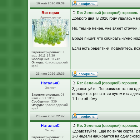
16 май 2026 09:39
Виктория
Re: Зеленый (овощной) горошек.
Администратор
Доброго дня! В 2026 году удалась у ме
Но, тем не менее, уже вяжет стручки.
Вроде пишут, что собирать нужно ког
Если есть рецептики, поделитесь, пож
Зарегистрирован:
07
мар 2011 14:36
Сообщения:
11745
Откуда:
Краснодарский
край
23 июл 2026 15:36
НатальяС
Re: Зеленый (овощной) горошек.
Эксперт
Здравствуйте. Понравился только один
пожарить с репчатым луком и сладки
Зарегистрирован:
08
июл 2021 19:30
1:1 по объёму.
Сообщения:
539
Откуда:
Краснодарский
край
23 июл 2026 22:47
НатальяС
Re: Зеленый (овощной) горошек.
Эксперт
Здравствуйте. Ещё по вигне сорта Гра
2-3 недели набирается на одну сковор
Зарегистрирован:
08