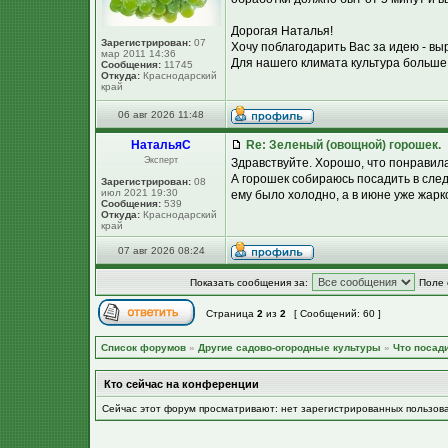
Дорогая Наталья!
Зарегистрирован:
07
Хочу поблагодарить Вас за идею - вы
мар 2011 14:36
Для нашего климата культура больше 
Сообщения:
11745
Откуда:
Краснодарский
край
06 авг 2026 11:48
НатальяС
Re: Зеленый (овощной) горошек.
Эксперт
Здравствуйте. Хорошо, что понравила
А горошек собираюсь посадить в след
Зарегистрирован:
08
июл 2021 19:30
ему было холодно, а в июне уже жарк
Сообщения:
539
Откуда:
Краснодарский
край
07 авг 2026 08:24
Показать сообщения за:
Поле 
Страница
2
из
2
[ Сообщений: 60 ]
Список форумов
»
Другие садово-огородные культуры
»
Что посад
Кто сейчас на конференции
Сейчас этот форум просматривают: нет зарегистрированных пользов