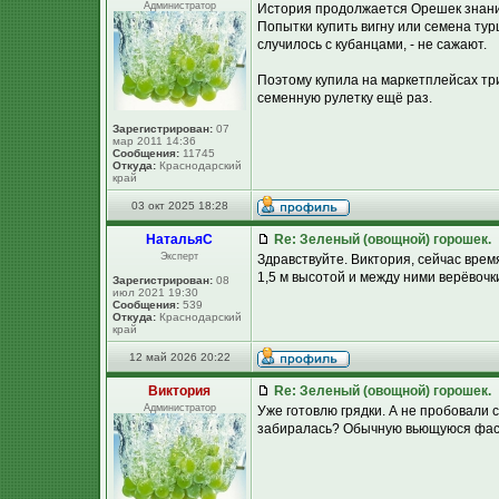
Администратор
История продолжается Орешек знаний
Попытки купить вигну или семена ту
случилось с кубанцами, - не сажают.
Поэтому купила на маркетплейсах три 
семенную рулетку ещё раз.
Зарегистрирован:
07
мар 2011 14:36
Сообщения:
11745
Откуда:
Краснодарский
край
03 окт 2025 18:28
НатальяС
Re: Зеленый (овощной) горошек.
Эксперт
Здравствуйте. Виктория, сейчас врем
1,5 м высотой и между ними верёвочки
Зарегистрирован:
08
июл 2021 19:30
Сообщения:
539
Откуда:
Краснодарский
край
12 май 2026 20:22
Виктория
Re: Зеленый (овощной) горошек.
Администратор
Уже готовлю грядки. А не пробовали с
забиралась? Обычную вьющуюся фасоль