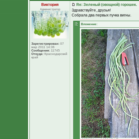
Виктория
Re: Зеленый (овощной) горошек.
Администратор
Здравствуйте, друзья!
Собрала два первых пучка вигны.
Вложение:
Зарегистрирован:
07
мар 2011 14:36
Сообщения:
11745
Откуда:
Краснодарский
край