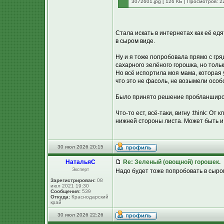
3072601.jpg [ 126 КБ | Просмотров: 22
Стала искать в интернетах как её ед
в сыром виде.
Ну и я тоже попробовала прямо с грядк
сахарного зелёного горошка, но толь
Но всё испортила моя мама, которая
что это не фасоль, не возымели особ
Было принято решение пробланширов
Что-то ест, всё-таки, вигну :think: 
нижней стороны листа. Может быть и 
30 июл 2026 20:15
НатальяС
Re: Зеленый (овощной) горошек.
Эксперт
Надо будет тоже попробовать в сыро
Зарегистрирован:
08
июл 2021 19:30
Сообщения:
539
Откуда:
Краснодарский
край
30 июл 2026 22:26