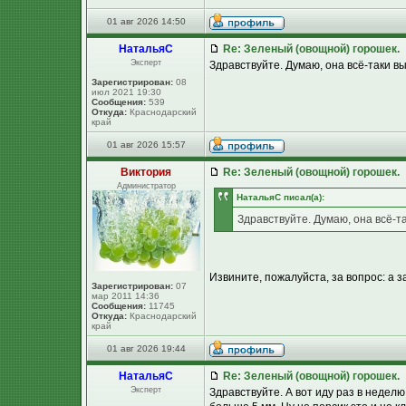
01 авг 2026 14:50
НатальяС
Re: Зеленый (овощной) горошек.
Эксперт
Здравствуйте. Думаю, она всё-таки в
Зарегистрирован:
08
июл 2021 19:30
Сообщения:
539
Откуда:
Краснодарский
край
01 авг 2026 15:57
Виктория
Re: Зеленый (овощной) горошек.
Администратор
НатальяС писал(а):
Здравствуйте. Думаю, она всё-т
Извините, пожалуйста, за вопрос: а 
Зарегистрирован:
07
мар 2011 14:36
Сообщения:
11745
Откуда:
Краснодарский
край
01 авг 2026 19:44
НатальяС
Re: Зеленый (овощной) горошек.
Эксперт
Здравствуйте. А вот иду раз в недел