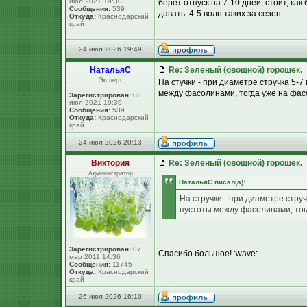
июл 2021 19:30
берёт отпуск на 7-10 дней, стоит, ка
Сообщения:
539
давать. 4-5 волн таких за сезон.
Откуда:
Краснодарский
край
24 июл 2026 19:49
НатальяС
Re: Зеленый (овощной) горошек.
Эксперт
На стучки - при диаметре стручка 5-
между фасолинами, тогда уже на фас
Зарегистрирован:
08
июл 2021 19:30
Сообщения:
539
Откуда:
Краснодарский
край
24 июл 2026 20:13
Виктория
Re: Зеленый (овощной) горошек.
Администратор
НатальяС писал(а):
На стручки - при диаметре стру
пустоты между фасолинами, тог
Зарегистрирован:
07
Спасибо большое! :wave:
мар 2011 14:36
Сообщения:
11745
Откуда:
Краснодарский
край
26 июл 2026 16:10