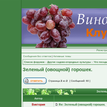
Регистр
Сообщения без ответов
|
Активные темы
Список форумов
»
Другие садово-огородные культуры
»
Что посад
Зеленый (овощной) горошек.
Страница
2
из
2
[ Сообщений: 60 ]
Зелены
Автор
Виктория
Re: Зеленый (овощной) горошек.