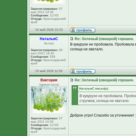
Зарегистрирован:
07
мар 2011 14:36
Сообщения:
11745
Откуда:
Краснодарский
край
14 май 2026 22:22
НатальяС
Re: Зеленый (овощной) горошек.
Эксперт
В кукурузе не пробовала. Пробовала в
солнца не хватало.
Зарегистрирован:
08
июл 2021 19:30
Сообщения:
539
Откуда:
Краснодарский
край
15 май 2026 11:50
Виктория
Re: Зеленый (овощной) горошек.
Администратор
НатальяС писал(а):
В кукурузе не пробовала. Пробо
стручков, солнца не хватало.
Доброе утро! Спасибо за уточнение! :
Зарегистрирован:
07
мар 2011 14:36
Сообщения:
11745
Откуда:
Краснодарский
край