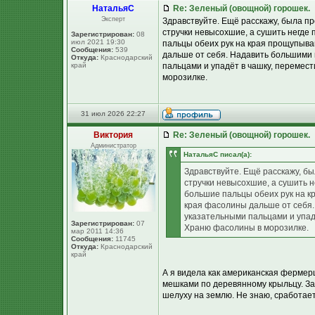
НатальяС
Re: Зеленый (овощной) горошек.
Эксперт
Здравствуйте. Ещё расскажу, была п
стручки невысохшие, а сушить негде
Зарегистрирован:
08
июл 2021 19:30
пальцы обеих рук на края прощупыв
Сообщения:
539
дальше от себя. Надавить большими 
Откуда:
Краснодарский
край
пальцами и упадёт в чашку, перемес
морозилке.
31 июл 2026 22:27
Виктория
Re: Зеленый (овощной) горошек.
Администратор
НатальяС писал(а):
Здравствуйте. Ещё расскажу, б
стручки невысохшие, а сушить н
большие пальцы обеих рук на 
края фасолины дальше от себя.
указательными пальцами и упад
Зарегистрирован:
07
Храню фасолины в морозилке.
мар 2011 14:36
Сообщения:
11745
Откуда:
Краснодарский
край
А я видела как американская фермер
мешками по деревянному крыльцу. За
шелуху на землю. Не знаю, сработает 