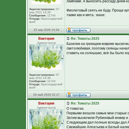
лампами. А выносить рассаду днём на
Зарегистрирован:
07
Фиолетовый сеять не буду. Проще купи
мар 2011 14:36
также как и мята. :wave:
Сообщения:
11744
Откуда:
Краснодарский
край
25 апр 2026 15:54
Виктория
Re: Томаты 2025
Администратор
Базилик на греющем коврике выскочил
светолюбивая, поэтому сеянцы начали
ставить на солнышко, всё бы было хо
Зарегистрирован:
07
мар 2011 14:36
Сообщения:
11744
Откуда:
Краснодарский
край
02 май 2026 22:17
Виктория
Re: Томаты 2025
Администратор
О томатах.
Первыми взошли самые мои старые с
Затем выскочили Рубиновый инжир и
Следующим дал полные всходы дал А
Свежайшие Алпатьева и Белый налив -