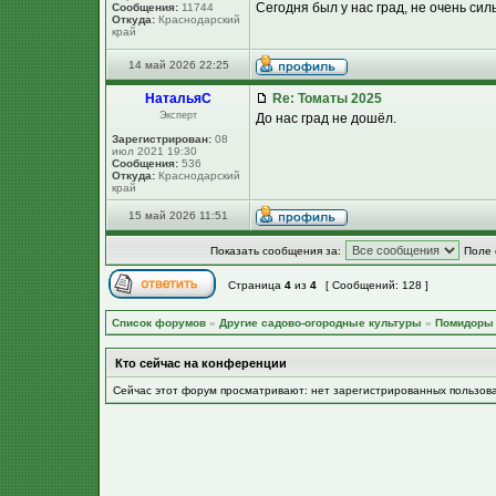
Сегодня был у нас град, не очень сил
Сообщения:
11744
Откуда:
Краснодарский
край
14 май 2026 22:25
НатальяС
Re: Томаты 2025
Эксперт
До нас град не дошёл.
Зарегистрирован:
08
июл 2021 19:30
Сообщения:
536
Откуда:
Краснодарский
край
15 май 2026 11:51
Показать сообщения за:
Поле 
Страница
4
из
4
[ Сообщений: 128 ]
Список форумов
»
Другие садово-огородные культуры
»
Помидоры
Кто сейчас на конференции
Сейчас этот форум просматривают: нет зарегистрированных пользов