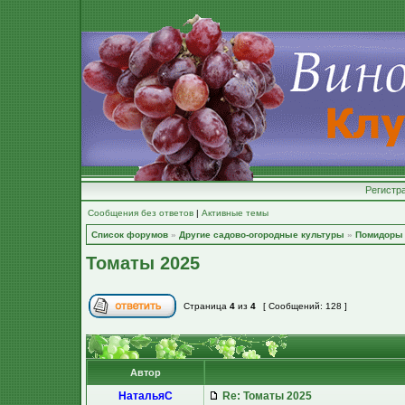
Регистр
Сообщения без ответов
|
Активные темы
Список форумов
»
Другие садово-огородные культуры
»
Помидоры
Томаты 2025
Страница
4
из
4
[ Сообщений: 128 ]
Автор
НатальяС
Re: Томаты 2025