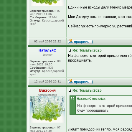
Единичные всходы дали Инжир медов
Зарегистрирован:
07
мар 2011 14:36
Мои Джаджу пока не взошли, сорт всх
Сообщения:
11744
Откуда:
Краснодарский
край
Сейчас уж есть примерно 90 растений
02 май 2026 22:22
НатальяС
Re: Томаты 2025
Эксперт
На фанерке, к которой прикреплен тё
проращивать.
Зарегистрирован:
08
июл 2021 19:30
Сообщения:
536
Откуда:
Краснодарский
край
12 май 2026 20:31
Виктория
Re: Томаты 2025
Администратор
НатальяС писал(а):
На фанерке, к которой прикрепл
буду проращивать.
Зарегистрирован:
07
Любит помидорчик тепло. Моя рассад
мар 2011 14:36