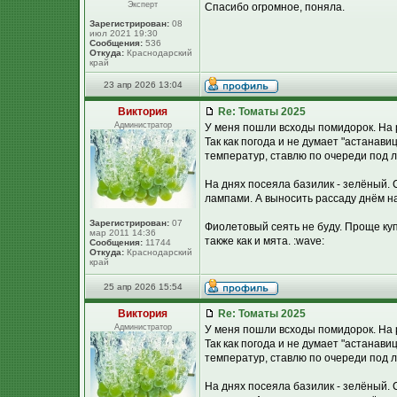
Эксперт
Спасибо огромное, поняла.
Зарегистрирован:
08
июл 2021 19:30
Сообщения:
536
Откуда:
Краснодарский
край
23 апр 2026 13:04
Виктория
Re: Томаты 2025
Администратор
У меня пошли всходы помидорок. На 
Так как погода и не думает "астанав
температур, ставлю по очереди под л
На днях посеяла базилик - зелёный. 
лампами. А выносить рассаду днём на
Зарегистрирован:
07
Фиолетовый сеять не буду. Проще купи
мар 2011 14:36
также как и мята. :wave:
Сообщения:
11744
Откуда:
Краснодарский
край
25 апр 2026 15:54
Виктория
Re: Томаты 2025
Администратор
У меня пошли всходы помидорок. На 
Так как погода и не думает "астанав
температур, ставлю по очереди под л
На днях посеяла базилик - зелёный. 