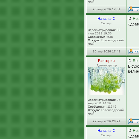
край
20 апр 2026 17:01
НатальяС
Re:
Эксперт
Здрав
Зарегистрирован:
08
июл 2021 19:30
Сообщения:
536
Откуда:
Краснодарский
край
20 апр 2026 17:43
Виктория
Re:
Администратор
В сух
целик
Зарегистрирован:
07
мар 2011 14:36
Сообщения:
11745
Откуда:
Краснодарский
край
22 апр 2026 20:21
НатальяС
Re:
Эксперт
Здрав