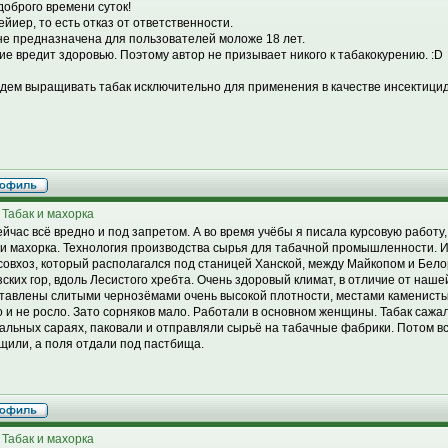
доброго времени суток!
ейиер, то есть отказ от ответственности.
не предназначена для пользователей моложе 18 лет.
ие вредит здоровью. Поэтому автор не призывает никого к табакокурению. :D
дем выращивать табак исключительно для применения в качестве инсектицида
 Табак и махорка
ейчас всё вредно и под запретом. А во время учёбы я писала курсовую работу,
 и махорка. Технология производства сырья для табачной промышленности. И
совхоз, который располагался под станицей Ханской, между Майкопом и Бело
зских гор, вдоль Лесистого хребта. Очень здоровый климат, в отличие от наш
тавлены слитыми чернозёмами очень высокой плотности, местами каменисты
о и не росло. Зато сорняков мало. Работали в основном женщины. Табак сажал
альных сараях, паковали и отправляли сырьё на табачные фабрики. Потом вс
щили, а поля отдали под пастбища.
 Табак и махорка