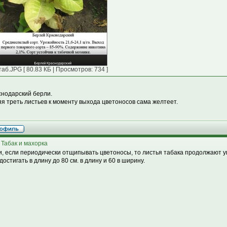
таб.JPG [ 80.83 КБ | Просмотров: 734 ]
снодарский берли.
я треть листьев к моменту выхода цветоносов сама желтеет.
 Табак и махорка
и, если периодически отщипывать цветоносы, то листья табака продолжают у
достигать в длину до 80 см. в длину и 60 в ширину.