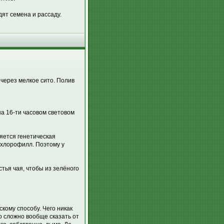
ят семена и рассаду.
через мелкое сито. Полив
на 16-ти часовом световом
яется генетическая
 хлорофилл. Поэтому у
тья чая, чтобы из зелёного
кому способу. Чего никак
о сложно вообще сказать от