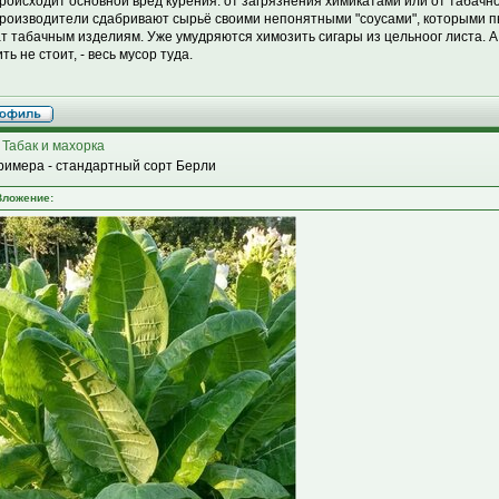
происходит основной вред курения: от загрязнения химикатами или от табачно
роизводители сдабривают сырьё своими непонятными "соусами", которыми п
т табачным изделиям. Уже умудряются химозить сигары из цельноог листа. А
ть не стоит, - весь мусор туда.
 Табак и махорка
римера - стандартный сорт Берли
Вложение: