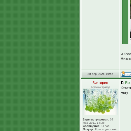
и Кра
Нижня
20 апр 2026 16:56
Виктория
Re:
Администратор
Кстат
могут 
Зарегистрирован:
07
мар 2011 14:36
Сообщения:
11745
Откуда:
Краснодарский