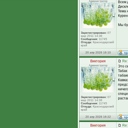
Администратор
Всем 
Дискл
Тема 
Курен
Мы бу
Зарегистрирован:
07
мар 2011 14:36
Сообщения:
11745
Откуда:
Краснодарский
край
20 апр 2026 16:10
Виктория
Re:
Администратор
Это с
Табак
табак
Кавка
предс
ничег
специ
Зарегистрирован:
07
раста
мар 2011 14:36
Сообщения:
11745
Откуда:
Краснодарский
край
20 апр 2026 16:22
Виктория
Re: