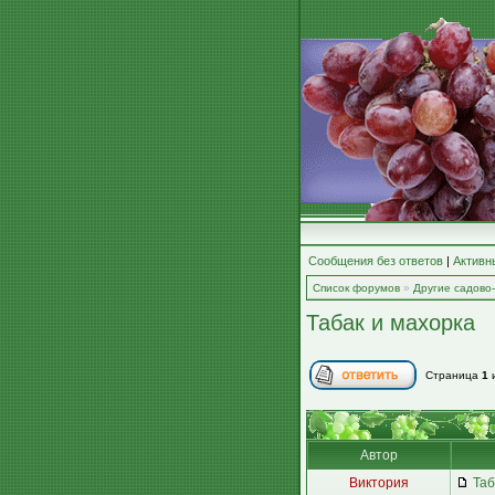
Сообщения без ответов
|
Активн
Список форумов
»
Другие садово
Табак и махорка
Страница
1
Автор
Виктория
Таб