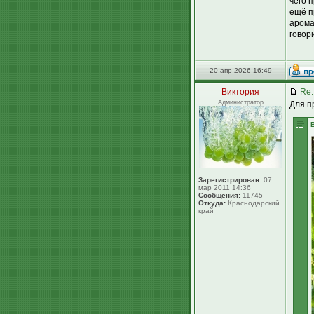
чего 
ещё п
арома
говори
20 апр 2026 16:49
Виктория
Re:
Администратор
Для п
Зарегистрирован:
07
мар 2011 14:36
Сообщения:
11745
Откуда:
Краснодарский
край