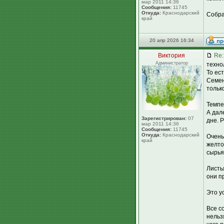
мар 2011 14:36
Сообщения:
11745
Откуда:
Краснодарский
Собра
край
20 апр 2026 16:34
Виктория
Re:
Администратор
техно
То ес
Семен
только
Темпе
А дал
Зарегистрирован:
07
дне. 
мар 2011 14:36
Сообщения:
11745
Откуда:
Краснодарский
Очень
край
желто
сырья
Листь
они п
Это у
Все с
нельз