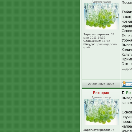
Администратор
Посея
Табак
высот
нотка
курен
Основ
Зарегистрирован:
07
Тип и
мар 2011 14:36
Урожай
Сообщения:
11745
Откуда:
Краснодарский
Высот
край
Колич
Культ
Приме
Этот 
садов
20 апр 2026 16:25
Виктория
Re:
Администратор
Вывед
заним
Основ
научн
произ
напра
Зарегистрирован:
07
компл