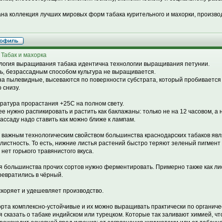
на коллекция лучших мировых форм табака курительного и махорки, производ
 Табак и махорка
логия выращивания табака идентична технологии выращивания петунии.
ть, безрассадным способом культура не выращивается.
а пылевидные, высеваются по поверхности субстрата, который пробивается 
 снизу.
ратура прорастания +25С на полном свету.
ее нужно распикировать и растить как баклажаны: только не на 12 часовом, а 
Рассаду надо ставить как можно ближе к лампам.
 важным технологическим свойством большинства краснодарских табаков явл
листность. То есть, нижние листья растений быстро теряют зеленый пигмент
 нет горького травянистого вкуса.
я большинства прочих сортов нужно ферментировать. Примерно также как лис
ревратились в чёрный.
скоряет и удешевляет производство.
орта комплексно-устойчивые и их можно выращивать практически по органичес
я сказать о табаке индийском или турецком. Которые так заливают химией, чт