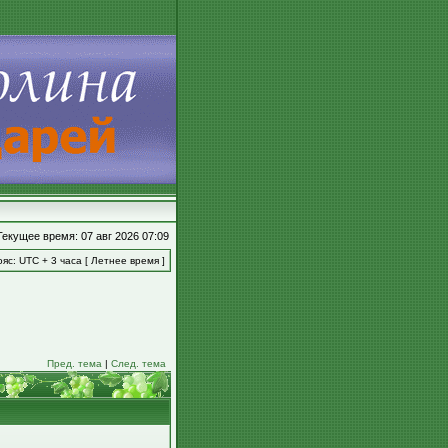
Текущее время: 07 авг 2026 07:09
яс: UTC + 3 часа [ Летнее время ]
Пред. тема
|
След. тема