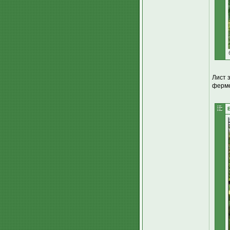
Лист 
ферме