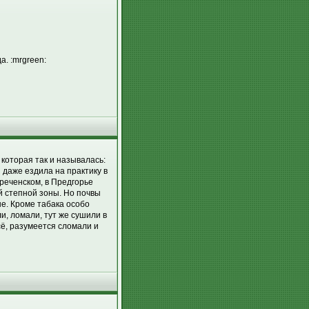
. :mrgreen:
 которая так и называлась:
 даже ездила на практику в
реченском, в Предгорье
ей степной зоны. Но почвы
е. Кроме табака особо
и, ломали, тут же сушили в
ё, разумеется сломали и