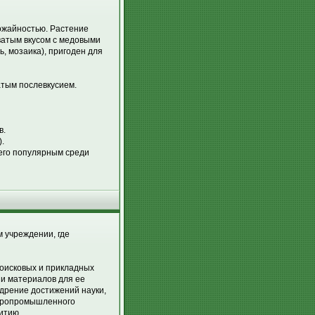
ожайностью. Растение
ватым вкусом с медовыми
ь, мозаика), пригоден для
атым послевкусием.
в.
.
 его популярным среди
 учреждении, где
исковых и прикладных
 и материалов для ее
едрение достижений науки,
агропромышленного
итию.