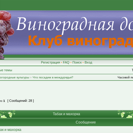
Регистрация
•
FAQ
•
Поиск
•
Вход
ые темы
-огородные культуры
»
Что посадим в междурядья?
Часовой по
[ Сообщений: 28 ]
из
1
Табак и махорка
Сообщение
ак и махорка