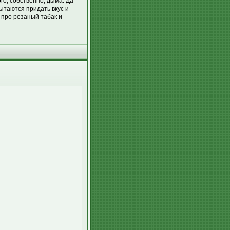
го, собственно, дыма. Да
ытаются придать вкус и
 про резаный табак и