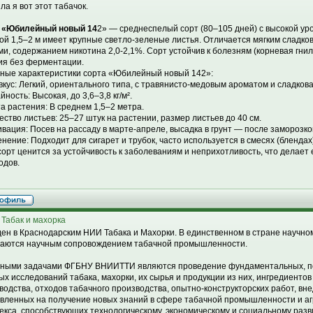
ла я вот этот табачок.
 «Юбилейный новый 14
2» — среднеспелый сорт (80–105 дней) с высокой ур
ой 1,5–2 м имеет крупные светло-зеленые листья. Отличается мягким сладко
ми, содержанием никотина 2,0-2,1%. Сорт устойчив к болезням (корневая гнил
ия без ферментации.
ные характеристики сорта «Юбилейный новый 142»:
 вкус: Легкий, ориентального типа, с травянисто-медовым ароматом и сладков
ность: Высокая, до 3,6–3,8 кг/м².
а растения: В среднем 1,5–2 метра.
ество листьев: 25–27 штук на растении, размер листьев до 40 см.
ивация: Посев на рассаду в марте-апреле, высадка в грунт — после заморозко
нение: Подходит для сигарет и трубок, часто используется в смесях (блендах)
сорт ценится за устойчивость к заболеваниям и неприхотливость, что делает
одов.
 Табак и махорка
ен в Краснодарским НИИ Табака и Махорки. В единственном в стране научном
аются научным сопровождением табачной промышленности.
ными задачами ФГБНУ ВНИИТТИ являются проведение фундаментальных, по
ых исследований табака, махорки, их сырья и продукции из них, ингредиентов
водства, отходов табачного производства, опытно-конструкторских работ, вн
вленных на получение новых знаний в сфере табачной промышленности и 
екса, способствующих технологическому, экономическому и социальному разв