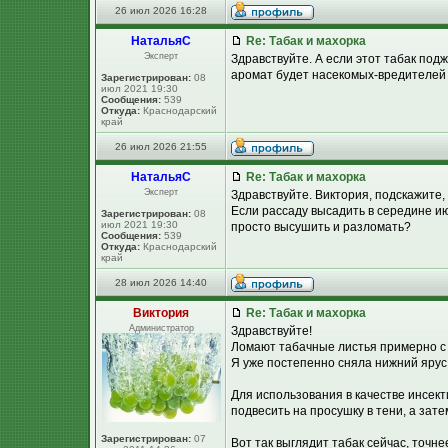
26 июл 2026 16:28
НатальяС
Re: Табак и махорка
Эксперт
Здравствуйте. А если этот табак подж
аромат будет насекомых-вредителей 
Зарегистрирован:
08
июл 2021 19:30
Сообщения:
539
Откуда:
Краснодарский
край
26 июл 2026 21:55
НатальяС
Re: Табак и махорка
Эксперт
Здравствуйте. Виктория, подскажите,
Если рассаду высадить в середине и
Зарегистрирован:
08
июл 2021 19:30
просто высушить и разломать?
Сообщения:
539
Откуда:
Краснодарский
край
28 июл 2026 14:40
Виктория
Re: Табак и махорка
Администратор
Здравствуйте!
Ломают табачные листья примерно с 
Я уже постепенно сняла нижний ярус
Для использования в качестве инсект
подвесить на просушку в тени, а зате
Зарегистрирован:
07
Вот так выглядит табак сейчас, точне