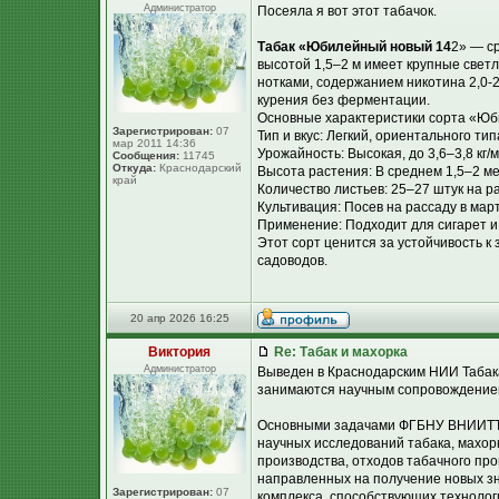
Администратор
Посеяла я вот этот табачок.
Табак «Юбилейный новый 14
2» — с
высотой 1,5–2 м имеет крупные свет
нотками, содержанием никотина 2,0-2
курения без ферментации.
Основные характеристики сорта «Юб
Зарегистрирован:
07
Тип и вкус: Легкий, ориентального т
мар 2011 14:36
Урожайность: Высокая, до 3,6–3,8 кг/м
Сообщения:
11745
Откуда:
Краснодарский
Высота растения: В среднем 1,5–2 ме
край
Количество листьев: 25–27 штук на ра
Культивация: Посев на рассаду в мар
Применение: Подходит для сигарет и 
Этот сорт ценится за устойчивость к
садоводов.
20 апр 2026 16:25
Виктория
Re: Табак и махорка
Администратор
Выведен в Краснодарским НИИ Табака
занимаются научным сопровождение
Основными задачами ФГБНУ ВНИИТТИ
научных исследований табака, махорк
производства, отходов табачного про
направленных на получение новых з
Зарегистрирован:
07
комплекса, способствующих технолог