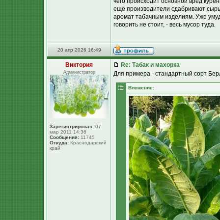
чего происходит основной вред курен
ещё производители сдабривают сырьё
аромат табачным изделиям. Уже умуд
говорить не стоит, - весь мусор туда.
20 апр 2026 16:49
Виктория
Re: Табак и махорка
Администратор
Для примера - стандартный сорт Бер
Вложение:
Зарегистрирован:
07
мар 2011 14:36
Сообщения:
11745
Откуда:
Краснодарский
край