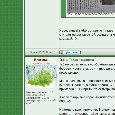
85e1f554-6265-46e7-86b7-8d3f58164c8a
Нарезанный табак оставляю на газетн
считают ее достаточной, ссыпают в х
крышкой. :D
23 июл 2026 09:45
Виктория
Re: Табак и махорка
Администратор
Табачное сырье можно обрабатывать 
ферментировать, ароматизировать, с
неактуально.
Моя задача была перевести близких н
сигареты нужен 0,8 грамм табака. С о
примерно 62 сигареты, то есть три пач
Зарегистрирован:
07
мар 2011 14:36
А если говорить о хорошем импортном 
Сообщения:
11745
Откуда:
Краснодарский
600 руб.
край
И немного конспирологии. В мире пад
мнение, что именно табачные компан