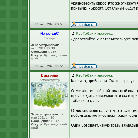
уравновесить спрос. Кто же откажетс
привычки - бросят. Остальные будут и 
23 июл 2026 09:57
НатальяС
Re: Табак и махорка
Эксперт
Здравствуйте. А потребители уже по
Зарегистрирован:
08
июл 2021 19:30
Сообщения:
539
Откуда:
Краснодарский
край
23 июл 2026 22:53
Виктория
Re: Табак и махорка
Администратор
Конечно, пробовали. Охотно сразу пе
Отмечают мягкий, нейтральный вкус, н
производства отмечают, что если при
табачного сырья.
Отдельно меня радует, что отсутству
Зарегистрирован:
07
небольшим количеством практически
мар 2011 14:36
Сообщения:
11745
Откуда:
Краснодарский
Один Бог знает, какую траву закладыв
край