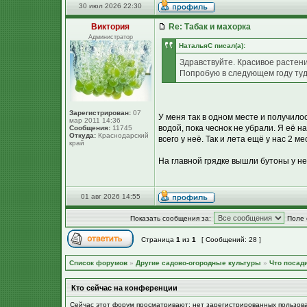
30 июл 2026 22:30
Виктория
Re: Табак и махорка
Администратор
НатальяС писал(а):
Здравствуйте. Красивое растени
Попробую в следующем году туда
Зарегистрирован:
07
У меня так в одном месте и получилос
мар 2011 14:36
водой, пока чеснок не убрали. Я её н
Сообщения:
11745
Откуда:
Краснодарский
всего у неё. Так и лета ещё у нас 2 м
край
На главной грядке вышли бутоны у нек
01 авг 2026 14:55
Показать сообщения за:
Поле 
Страница
1
из
1
[ Сообщений: 28 ]
Список форумов
»
Другие садово-огородные культуры
»
Что посад
Кто сейчас на конференции
Сейчас этот форум просматривают: нет зарегистрированных пользов