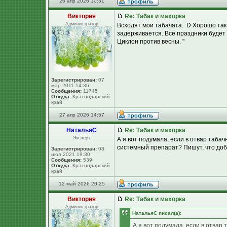
26 апр 2026 10:31
Виктория
Re: Табак и махорка
Администратор
Всходят мои табачата. :D Хорошо так,
задерживается. Все праздники будет
Циклон против весны. "
Зарегистрирован:
07
мар 2011 14:36
Сообщения:
11745
Откуда:
Краснодарский
край
27 апр 2026 14:57
НатальяС
Re: Табак и махорка
Эксперт
А я вот подумала, если в отвар таба
системный препарат? Пишут, что доб
Зарегистрирован:
08
июл 2021 19:30
Сообщения:
539
Откуда:
Краснодарский
край
12 май 2026 20:25
Виктория
Re: Табак и махорка
Администратор
НатальяС писал(а):
А я вот подумала, если в отвар