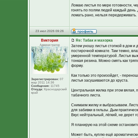
Ломаю листья по мере готовности, че
гонять по полям людей каждый день. 
ломать рано, нельзя передерживать.
23 июл 2026 09:26
Виктория
Re: Табак и махорка
Администратор
Затем уношу листья стопкой в дом и 
постирочной комнате. Там темно, вл
умеренной температурой. Листья выж
тонкая резина. Можно смять как тряп
форму.
Как только это произойдет, - переношу
Зарегистрирован:
07
листья засушиваются до хруста.
мар 2011 14:36
Сообщения:
11745
Откуда:
Краснодарский
Центральная жилка при этом вялая, 
край
табачного листа.
Снимаем жилку и выбрасываем. Листь
для забивки в гильзы. Дым практичес
Вкус нейтральный, лёгкий, не дерет г
Я планирую на этой схеме остановитс
Может быть, куплю ещё ароматический