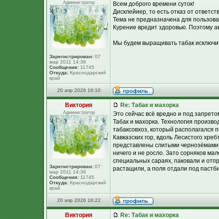
Администратор
Всем доброго времени суток!
Дисклейиер, то есть отказ от ответст
Тема не предназначена для пользова
Курение вредит здоровью. Поэтому ав
Мы будем выращивать табак исключит
Зарегистрирован:
07
мар 2011 14:36
Сообщения:
11745
Откуда:
Краснодарский
край
20 апр 2026 16:10
Виктория
Re: Табак и махорка
Администратор
Это сейчас всё вредно и под запретом
Табак и махорка. Технология произв
табаксовхоз, который располагался 
Кавказских гор, вдоль Лесистого хре
представлены слитыми чернозёмами 
ничего и не росло. Зато сорняков ма
специальных сараях, паковали и отп
Зарегистрирован:
07
растащили, а поля отдали под пастб
мар 2011 14:36
Сообщения:
11745
Откуда:
Краснодарский
край
20 апр 2026 16:22
Виктория
Re: Табак и махорка