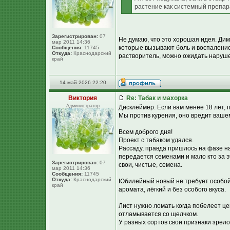
растение как системный препар
Зарегистрирован:
07
Не думаю, что это хорошая идея. Дим
мар 2011 14:36
которые вызывают боль и воспаление. 
Сообщения:
11745
Откуда:
Краснодарский
растворитель, можно ожидать наруше
край
14 май 2026 22:20
Виктория
Re: Табак и махорка
Администратор
Дисклеймер. Если вам менее 18 лет, 
Мы против курения, оно вредит ваше
Всем доброго дня!
Проект с табаком удался.
Рассаду, правда пришлось на фазе на
передается семенами и мало кто за э
Зарегистрирован:
07
свои, чистые, семена.
мар 2011 14:36
Сообщения:
11745
Откуда:
Краснодарский
Юбилейный новый не требует особой 
край
аромата, лёгкий и без особого вкуса.
Лист нужно ломать когда побелеет це
отламывается со щелчком.
У разных сортов свои признаки зрелост