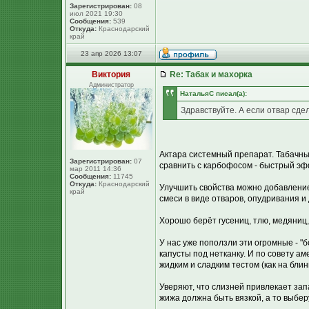
Зарегистрирован:
08
июл 2021 19:30
Сообщения:
539
Откуда:
Краснодарский
край
23 апр 2026 13:07
Виктория
Re: Табак и махорка
Администратор
НатальяС писал(а):
Здравствуйте. А если отвар сде
Актара системный препарат. Табачны
Зарегистрирован:
07
сравнить с карбофосом - быстрый эф
мар 2011 14:36
Сообщения:
11745
Откуда:
Краснодарский
Улучшить свойства можно добавление
край
смеси в виде отваров, опудривания и
Хорошо берёт гусениц, тлю, медяниц,
У нас уже поползли эти огромные - "
капусты под нетканку. И по совету а
жидким и сладким тестом (как на бли
Уверяют, что слизней привлекает зап
жижа должна быть вязкой, а то выбер