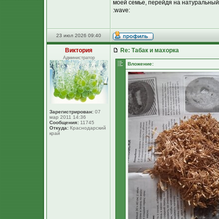
моей семье, перейдя на натуральный 
:wave:
23 июл 2026 09:40
Виктория
Re: Табак и махорка
Администратор
Вложение:
Зарегистрирован:
07
мар 2011 14:36
Сообщения:
11745
Откуда:
Краснодарский
край