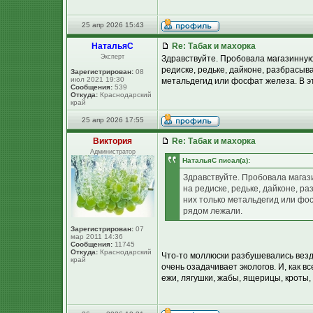
25 апр 2026 15:43
НатальяС
Re: Табак и махорка
Эксперт
Здравствуйте. Пробовала магазинную 
редиске, редьке, дайконе, разбрасыва
Зарегистрирован:
08
июл 2021 19:30
метальдегид или фосфат железа. В эт
Сообщения:
539
Откуда:
Краснодарский
край
25 апр 2026 17:55
Виктория
Re: Табак и махорка
Администратор
НатальяС писал(а):
Здравствуйте. Пробовала магази
на редиске, редьке, дайконе, р
них только метальдегид или фос
рядом лежали.
Зарегистрирован:
07
мар 2011 14:36
Сообщения:
11745
Откуда:
Краснодарский
Что-то моллюски разбушевались везде
край
очень озадачивает экологов. И, как вс
ежи, лягушки, жабы, ящерицы, кроты,