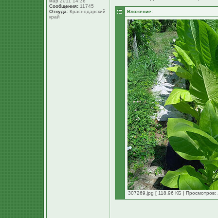
мар 2011 14:36
Сообщения:
11745
Откуда:
Краснодарский
Вложение:
край
307269.jpg [ 118.96 КБ | Просмотров: 