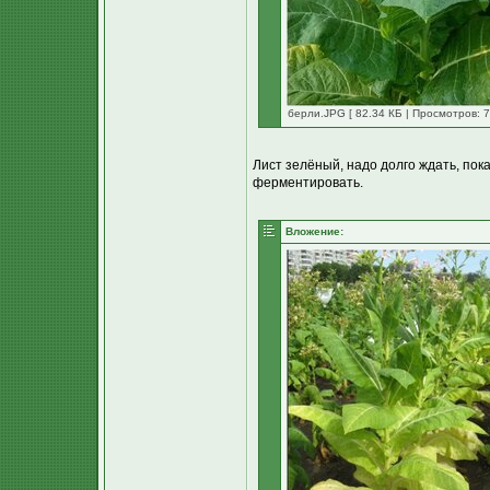
берли.JPG [ 82.34 КБ | Просмотров: 7
Лист зелёный, надо долго ждать, по
ферментировать.
Вложение: