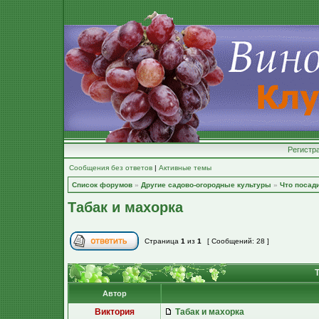
Регистр
Сообщения без ответов
|
Активные темы
Список форумов
»
Другие садово-огородные культуры
»
Что посад
Табак и махорка
Страница
1
из
1
[ Сообщений: 28 ]
Т
Автор
Виктория
Табак и махорка