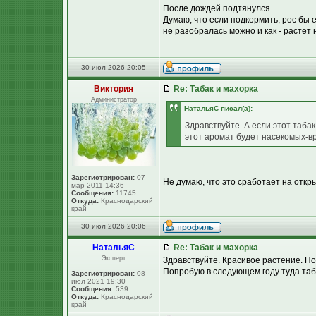
После дождей подтянулся.
Думаю, что если подкормить, рос бы 
не разобралась можно и как - растет
30 июл 2026 20:05
Виктория
Re: Табак и махорка
Администратор
НатальяС писал(а):
Здравствуйте. А если этот табак
этот аромат будет насекомых-в
Зарегистрирован:
07
Не думаю, что это сработает на откры
мар 2011 14:36
Сообщения:
11745
Откуда:
Краснодарский
край
30 июл 2026 20:06
НатальяС
Re: Табак и махорка
Эксперт
Здравствуйте. Красивое растение. По
Попробую в следующем году туда таба
Зарегистрирован:
08
июл 2021 19:30
Сообщения:
539
Откуда:
Краснодарский
край