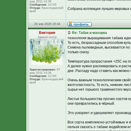
мар 2011 14:36
Сообщения:
11745
Откуда:
Краснодарский
Собрана коллекция лучших мировых ф
край
20 апр 2026 16:34
Виктория
Re: Табак и махорка
Администратор
технология выращивания табака иде
То есть, безрассадным способом кул
Семена пылевидные, высеваются по п
только снизу.
Температура прорастания +25С на по
А далее нужно распикировать и растит
Зарегистрирован:
07
дне. Рассаду надо ставить как можно
мар 2011 14:36
Сообщения:
11745
Откуда:
Краснодарский
Очень важным технологическим свойс
край
желтолистность. То есть, нижние ли
сырья нет горького травянистого вкус
Листья большинства прочих сортов н
они превратились в чёрный.
Это ускоряет и удешевляет производ
Все сорта комплексно-устойчивые и и
нельзя сказать о табаке индийском и