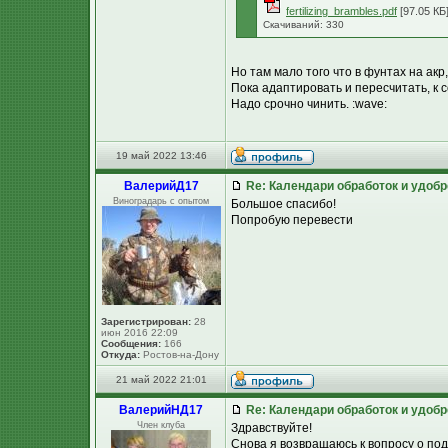
fertilizing_brambles.pdf
[97.05 КБ
Скачиваний: 330
Но там мало того что в фунтах на акр, 
Пока адаптировать и пересчитать, к с
Надо срочно чинить. :wave:
19 май 2022 13:46
ВалерийД17
Re: Календари обработок и удоб
Виноградарь с опытом
Большое спасибо!
Попробую перевести
Зарегистрирован:
28
июн 2016 22:09
Сообщения:
166
Откуда:
Ростов-на-Дону
21 май 2022 21:01
ВалерийНД17
Re: Календари обработок и удоб
Член клуба
Здравствуйте!
Снова я возвращаюсь к вопросу о под