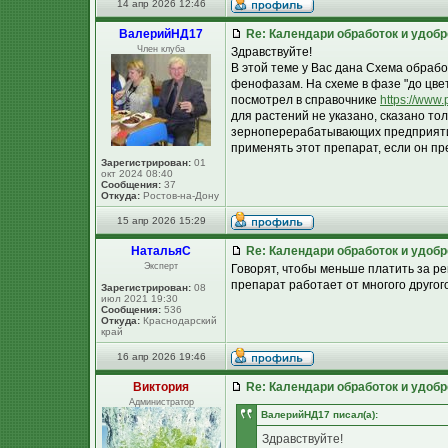
14 апр 2026 12:46
ВалерийНД17
Re: Календари обработок и удоб
Член клуба
Здравствуйте!
В этой теме у Вас дана Схема обрабо
фенофазам. На схеме в фазе "до цве
посмотрел в справочнике
https://www.
для растений не указано, сказано то
зерноперерабатывающих предприятий
применять этот препарат, если он п
Зарегистрирован:
01
окт 2024 08:40
Сообщения:
37
Откуда:
Ростов-на-Дону
15 апр 2026 15:29
НатальяС
Re: Календари обработок и удоб
Эксперт
Говорят, чтобы меньше платить за ре
препарат работает от многого другого
Зарегистрирован:
08
июл 2021 19:30
Сообщения:
536
Откуда:
Краснодарский
край
16 апр 2026 19:46
Виктория
Re: Календари обработок и удоб
Администратор
ВалерийНД17 писал(а):
Здравствуйте!