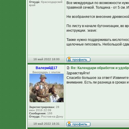
Откуда:
Краснодарский
Все междурядья по возможности нужно
край
травяной сечкой. Толщина - от 5 см. И
Не возбраняется внесение древесной з
По листу в начале бутонизации, во в
инструкции. :wave:
Также нужно поддерживать кислотност
щелочные гипсовать. Небольшой сдви
16 май 2022 18:00
ВалерийД17
Re: Календари обработок и удоб
Виноградарь с опытом
Здравствуйте!
Спасибо большое за ответ! Извините, 
внимание. Есть ли разница в сроках
Зарегистрирован:
28
июн 2016 22:09
Сообщения:
166
Откуда:
Ростов-на-Дону
18 май 2022 18:31