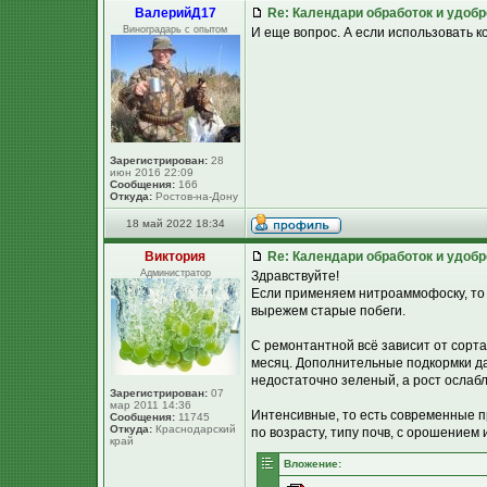
ВалерийД17
Re: Календари обработок и удоб
Виноградарь с опытом
И еще вопрос. А если использовать к
Зарегистрирован:
28
июн 2016 22:09
Сообщения:
166
Откуда:
Ростов-на-Дону
18 май 2022 18:34
Виктория
Re: Календари обработок и удоб
Администратор
Здравствуйте!
Если применяем нитроаммофоску, то да
вырежем старые побеги.
С ремонтантной всё зависит от сорта.
месяц. Дополнительные подкормки да
недостаточно зеленый, а рост ослабл
Зарегистрирован:
07
мар 2011 14:36
Интенсивные, то есть современные 
Сообщения:
11745
Откуда:
Краснодарский
по возрасту, типу почв, с орошением
край
Вложение: