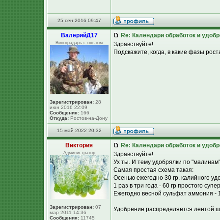
25 сен 2016 09:47
ВалерийД17
Re: Календари обработок и удоб
Виноградарь с опытом
Здравствуйте!
Подскажите, когда, в какие фазы рос
Зарегистрирован:
28
июн 2016 22:09
Сообщения:
166
Откуда:
Ростов-на-Дону
15 май 2022 20:32
Виктория
Re: Календари обработок и удоб
Администратор
Здравствуйте!
Ух ты. И тему удобрялки по "малинам" 
Самая простая схема такая:
Осенью ежегодно 30 гр. калийного удо
1 раз в три года - 60 гр простого супе
Ежегодно весной сульфат аммония - 15 
Зарегистрирован:
07
Удобрение распределяется лентой шир
мар 2011 14:36
Сообщения:
11745