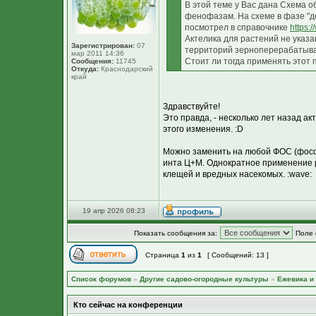
В этой теме у Вас дана Схема о
фенофазам. На схеме в фазе "д
посмотрел в справочнике
https:/
Актелика для растений не указа
Зарегистрирован:
07
территорий зерноперерабатыва
мар 2011 14:36
Стоит ли тогда применять этот
Сообщения:
11745
Откуда:
Краснодарский
край
Здравствуйте!
Это правда, - несколько лет назад а
этого изменения. :D
Можно заменить на любой ФОС (фосф
инта Ц+М. Однократное применение р
клещей и вредных насекомых. :wave:
19 апр 2026 08:23
Показать сообщения за:
Поле 
Страница
1
из
1
[ Сообщений: 13 ]
Список форумов
»
Другие садово-огородные культуры
»
Ежевика и
Кто сейчас на конференции