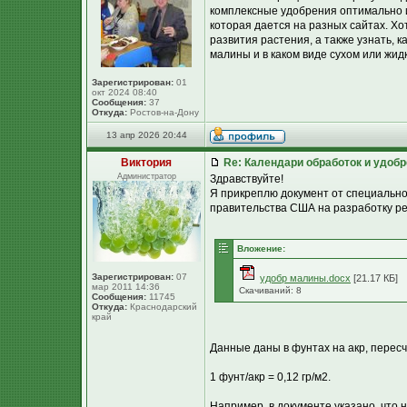
комплексные удобрения оптимально и
которая дается на разных сайтах. Х
развития растения, а также узнать, 
малины и в каком виде сухом или жид
Зарегистрирован:
01
окт 2024 08:40
Сообщения:
37
Откуда:
Ростов-на-Дону
13 апр 2026 20:44
Виктория
Re: Календари обработок и удоб
Администратор
Здравствуйте!
Я прикреплю документ от специальной
правительства США на разработку р
Вложение:
Зарегистрирован:
07
удобр малины.docx
[21.17 КБ]
мар 2011 14:36
Скачиваний: 8
Сообщения:
11745
Откуда:
Краснодарский
край
Данные даны в фунтах на акр, пересч
1 фунт/акр = 0,12 гр/м2.
Например, в документе указано, что 