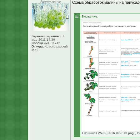
Администратор
Схема обработок малины на приусаде
Вложение:
Зарегистрирован:
07
мар 2011 14:36
Сообщения:
11745
Откуда:
Краснодарский
край
Скриншот 25-09-2016 092816.png [ 19