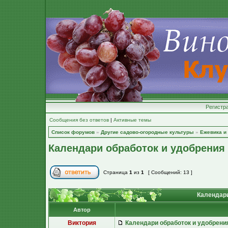
Регистр
Сообщения без ответов
|
Активные темы
Список форумов
»
Другие садово-огородные культуры
»
Ежевика и
Календари обработок и удобрения
Страница
1
из
1
[ Сообщений: 13 ]
Календари
Автор
Виктория
Календари обработок и удобрени