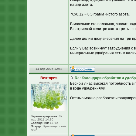
на акр азота.
70х0,12 = 8,5 грамм чистого азота.
В мочевине его половина, значит надо
В натриевой селитре азота треть - зна
Далее делим дозу внесения на три пр
Если у Вас возникнут затруднения с 
минеральные удобрения есть в наличи
14 апр 2026 12:43
Виктория
Re: Календари обработок и удоб
Администратор
Весной у нас высокая потребность в
в воде удобрениями.
Осенью можно разбросать гранулиров
Зарегистрирован:
07
мар 2011 14:36
Сообщения:
11745
Откуда:
Краснодарский
край