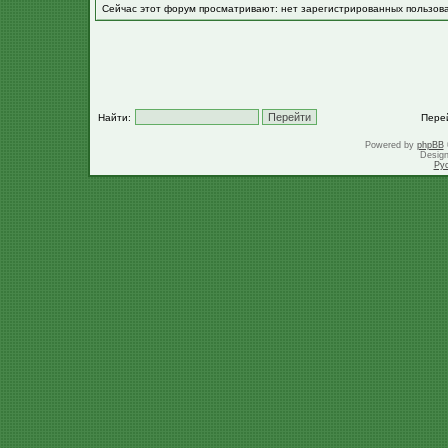
Сейчас этот форум просматривают: нет зарегистрированных пользов
Найти:
Пере
Powered by
phpBB
Desig
Ру