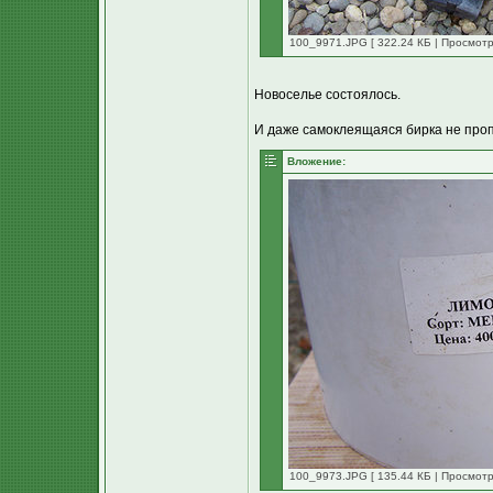
100_9971.JPG [ 322.24 КБ | Просмотр
Новоселье состоялось.
И даже самоклеящаяся бирка не про
Вложение:
100_9973.JPG [ 135.44 КБ | Просмотр