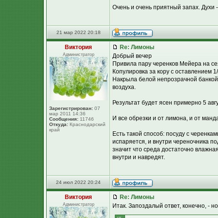
Очень и очень приятный запах. Духи -
21 мар 2022 20:18
Виктория
Re: Лимоны
Администратор
Добрый вечер
Привила пару черенков Мейера на с
Копулировка за кору с оставлением 1
Накрыла белой непрозрачной банкой. 
воздуха.
Результат будет ясен примерно 5 авгу
Зарегистрирован:
07
мар 2011 14:36
И все обрезки и от лимона, и от манд
Сообщения:
11746
Откуда:
Краснодарский
край
Есть такой способ: посуду с черенкам
испаряется, и внутри череночника по
значит что среда достаточно влажная
внутри и навредят.
24 июл 2022 20:24
Виктория
Re: Лимоны
Администратор
Итак. Запоздалый ответ, конечно, - но