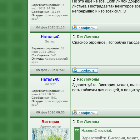
Но это ещё не всё. Если лимон добро
Зарегистрирован:
07
листьев. Пострадав так некоторое вр
мар 2011 14:36
непрерывно и изо всех сил. :D
Сообщения:
11746
Откуда:
Краснодарский
край
04 фев 2025 21:10
НатальяС
Re: Лимоны
Эксперт
Спасибо огромное. Попробую так сде
Зарегистрирован:
08
июл 2021 19:30
Сообщения:
541
Откуда:
Краснодарский
край
05 фев 2025 07:30
НатальяС
Re: Лимоны
Эксперт
Здравствуйте. Виктория, может, вы з
есть таблички для овощей, а по цитр
Зарегистрирован:
08
июл 2021 19:30
Сообщения:
541
Откуда:
Краснодарский
край
09 фев 2026 09:30
Виктория
Re: Лимоны
Администратор
НатальяС писал(а):
Здравствуйте. Виктория, может,