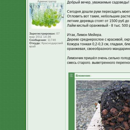
Администратор
Добрый вечер, уважаемые садоведы!
Сегодня дошли руки пересадить моег
Отловить вот такие, небольшие расте
летние деревца стоят от 1500 руб до
Лайм кислый оранжевый - 8 тыс. 500 ру
Зарегистрирован:
07
Итак, Лимон Мейера.
мар 2011 14:36
Дерево среднерослое с красивой, окр
Сообщения:
11746
Откуда:
Краснодарский
Кожура тонкая 0,2-0,3 см, гладкая, 
край
оранжевая, своеобразного мандарино
Лимончик пришёл очень сильно голод
смесь старого. выветренного перегно
Вложение: