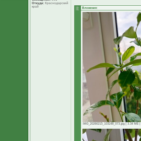
Откуда:
Краснодарский
край
Вложения:
IMG_20260215_103248_073.jpg [ 3.34 МБ | 