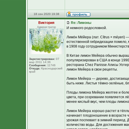
18 сен 2020 19:38
Виктория
Re: Лимоны
Администратор
И немного родословной.
Лимо́н Ме́йера (лат. Cítrus × méyeri)
естественной гибридизации помело, 
в 1908 году сотрудником Министерст
В Китае лимон Мейера обычно выращи
Зарегистрирован:
07
популяризирован в США в конце 1990
мар 2011 14:36
ресторана Chez Panisse Алисы Уотер
Сообщения:
11746
Откуда:
Краснодарский
лимон Мейера в свои рецепты.
край
Лимон Мейера — дерево, достигающее 
быть ниже. Листья тёмно-зелёные, б
Плоды лимона Мейера желтее и более
цвета, при созревании появляется л
менее кислый вкус, чем плоды лимона
Лимон Мейера хорошо растет в тёплы
начинает плодоношение в возрасте че
урожая поспевает в зимний период. 
количество воды. Для достижения ма