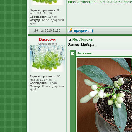
https://mytashkent.uz/2020/02/05/uzbeks
Зарегистрирован:
07
мар 2011 14:36
Сообщения:
11746
Откуда:
Краснодарский
край
26 ноя 2020 11:10
Виктория
Re: Лимоны
Администратор
Зацвел Мейера.
Вложение:
Зарегистрирован:
07
мар 2011 14:36
Сообщения:
11746
Откуда:
Краснодарский
край