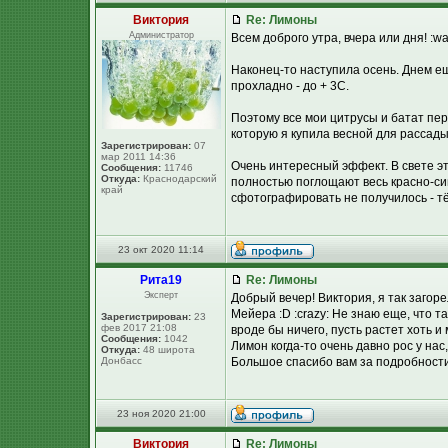
Виктория
Re: Лимоны
Администратор
Всем доброго утра, вчера или дня! :wa
Наконец-то наступила осень. Днем ещ
прохладно - до + 3С.
Поэтому все мои цитрусы и батат пе
которую я купила весной для рассады,
Зарегистрирован:
07
мар 2011 14:36
Очень интересный эффект. В свете эт
Сообщения:
11746
Откуда:
Краснодарский
полностью поглощают весь красно-син
край
сфотографировать не получилось - тё
23 окт 2020 11:14
Рита19
Re: Лимоны
Эксперт
Добрый вечер! Виктория, я так загорел
Мейера :D :crazy: Не знаю еще, что т
Зарегистрирован:
23
фев 2017 21:08
вроде бы ничего, пусть растет хоть и 
Сообщения:
1042
Лимон когда-то очень давно рос у нас
Откуда:
48 широта
Донбасс
Большое спасибо вам за подробности 
23 ноя 2020 21:00
Виктория
Re: Лимоны