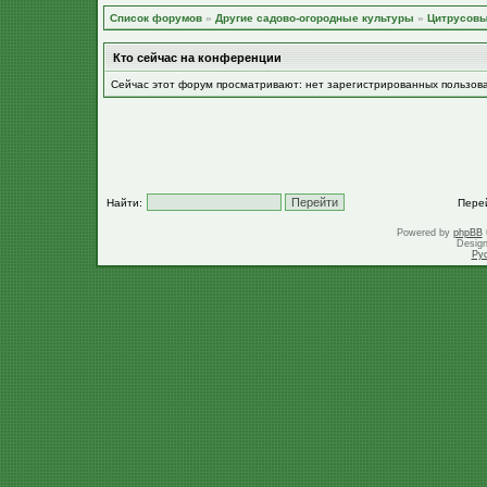
Список форумов
»
Другие садово-огородные культуры
»
Цитрусов
Кто сейчас на конференции
Сейчас этот форум просматривают: нет зарегистрированных пользов
Найти:
Пере
Powered by
phpBB
Desig
Ру