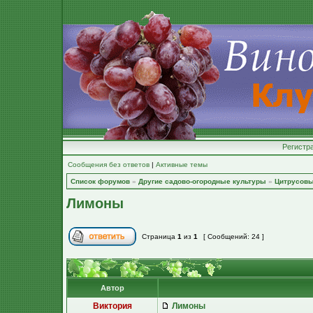
Регистр
Сообщения без ответов
|
Активные темы
Список форумов
»
Другие садово-огородные культуры
»
Цитрусов
Лимоны
Страница
1
из
1
[ Сообщений: 24 ]
Автор
Виктория
Лимоны