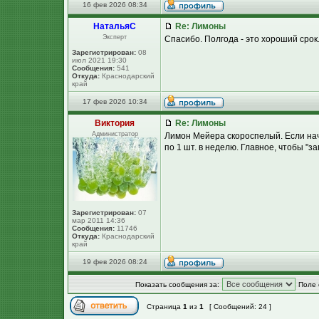
16 фев 2026 08:34
НатальяС
Re: Лимоны
Эксперт
Спасибо. Полгода - это хороший срок.
Зарегистрирован:
08
июл 2021 19:30
Сообщения:
541
Откуда:
Краснодарский
край
17 фев 2026 10:34
Виктория
Re: Лимоны
Администратор
Лимон Мейера скороспелый. Если нач
по 1 шт. в неделю. Главное, чтобы "з
Зарегистрирован:
07
мар 2011 14:36
Сообщения:
11746
Откуда:
Краснодарский
край
19 фев 2026 08:24
Показать сообщения за:
Поле 
Страница
1
из
1
[ Сообщений: 24 ]