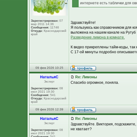
интернете есть таблички для ов
Зарегистрирован:
07
Здравствуйте!
мар 2011 14:36
Я пользуюсь как справочником для к
Сообщения:
11746
Откуда:
Краснодарский
выложена на нашем канале на Рутуб
край
Разведение лимона в комнате.
К видео прикреплены тайм-коды, так 
С 17-ой минуты подробно описывается 
09 фев 2026 10:25
НатальяС
Re: Лимоны
Эксперт
Спасибо огромное, поняла.
Зарегистрирован:
08
июл 2021 19:30
Сообщения:
541
Откуда:
Краснодарский
край
09 фев 2026 12:39
НатальяС
Re: Лимоны
Эксперт
Здравствуйте. Виктория, подскажите,
не хватает?
Зарегистрирован:
08
июл 2021 19:30
Сообщения:
541