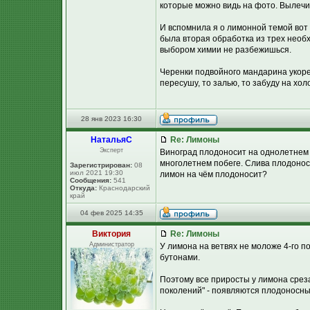
которые можно видь на фото. Вылечила
И вспомнила я о лимонной темой вот 
была вторая обработка из трех необ
выбором химии не разбежишься.
Черенки подвойного мандарина укорен
пересушу, то залью, то забуду на хол
28 янв 2023 16:30
НатальяС
Re: Лимоны
Эксперт
Виноград плодоносит на однолетнем 
многолетнем побеге. Слива плодоноси
Зарегистрирован:
08
июл 2021 19:30
лимон на чём плодоносит?
Сообщения:
541
Откуда:
Краснодарский
край
04 фев 2025 14:35
Виктория
Re: Лимоны
Администратор
У лимона на ветвях не моложе 4-го п
бутонами.
Поэтому все приросты у лимона среза
поколений" - появляются плодоносны