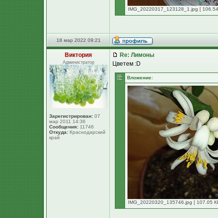
IMG_20220317_123128_1.jpg [ 106.54
18 мар 2022 09:21
Виктория
Re: Лимоны
Администратор
Цветем :D
Вложение:
Зарегистрирован:
07
мар 2011 14:36
Сообщения:
11746
Откуда:
Краснодарский
край
IMG_20220320_135746.jpg [ 107.05 КБ