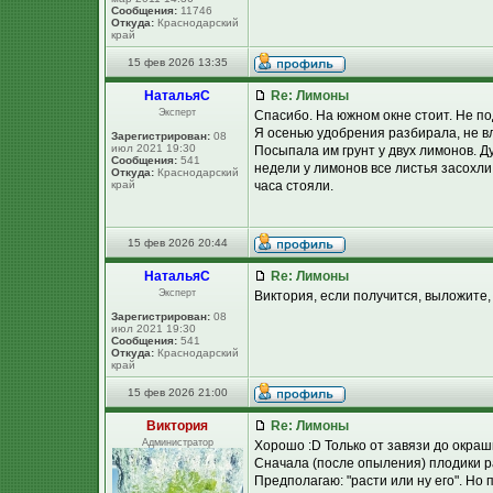
Сообщения:
11746
Откуда:
Краснодарский
край
15 фев 2026 13:35
НатальяС
Re: Лимоны
Эксперт
Спасибо. На южном окне стоит. Не п
Я осенью удобрения разбирала, не в
Зарегистрирован:
08
июл 2021 19:30
Посыпала им грунт у двух лимонов. Д
Сообщения:
541
недели у лимонов все листья засохли
Откуда:
Краснодарский
край
часа стояли.
15 фев 2026 20:44
НатальяС
Re: Лимоны
Эксперт
Виктория, если получится, выложите
Зарегистрирован:
08
июл 2021 19:30
Сообщения:
541
Откуда:
Краснодарский
край
15 фев 2026 21:00
Виктория
Re: Лимоны
Администратор
Хорошо :D Только от завязи до окраш
Сначала (после опыления) плодики ра
Предполагаю: "расти или ну его". Но