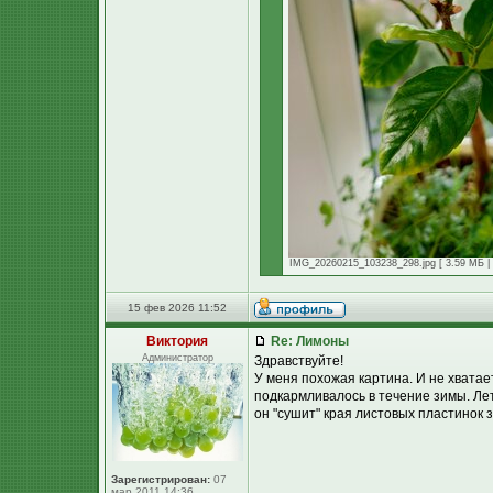
IMG_20260215_103238_298.jpg [ 3.59 МБ | 
15 фев 2026 11:52
Виктория
Re: Лимоны
Администратор
Здравствуйте!
У меня похожая картина. И не хватае
подкармливалось в течение зимы. Ле
он "сушит" края листовых пластинок 
Зарегистрирован:
07
мар 2011 14:36