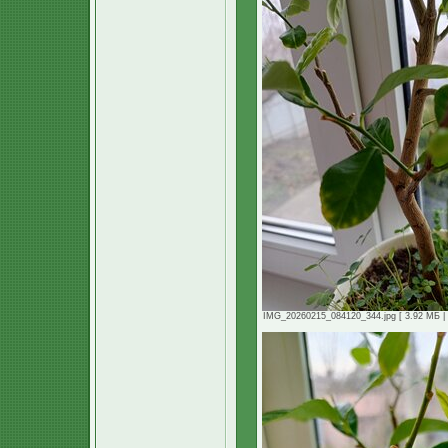
IMG_20260215_084120_344.jpg [ 3.92 МБ | 