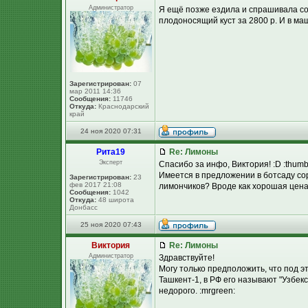
Администратор
Я ещё позже ездила и спрашивала сор
плодоносящий куст за 2800 р. И в маш
Зарегистрирован:
07
мар 2011 14:36
Сообщения:
11746
Откуда:
Краснодарский
край
24 ноя 2020 07:31
Рита19
Re: Лимоны
Эксперт
Спасибо за инфо, Виктория! :D :thum
Имеется в предложении в ботсаду сор
Зарегистрирован:
23
фев 2017 21:08
лимончиков? Вроде как хорошая цена 
Сообщения:
1042
Откуда:
48 широта
Донбасс
25 ноя 2020 07:43
Виктория
Re: Лимоны
Администратор
Здравствуйте!
Могу только предположить, что под э
Ташкент-1, в РФ его называют "Узбекс
недорого. :mrgreen: