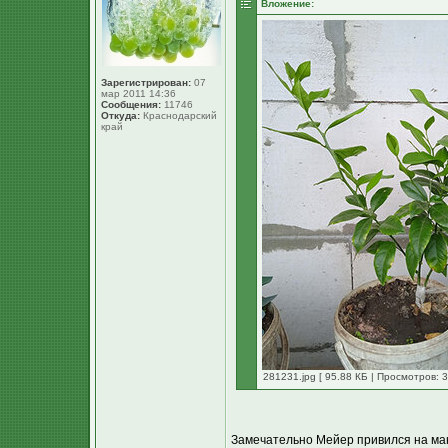
Вложение:
Зарегистрирован:
07
мар 2011 14:36
Сообщения:
11746
Откуда:
Краснодарский
край
281231.jpg [ 95.88 КБ | Просмотров: 3
Замечательно Мейер привился на манд