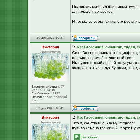
Подкормку микроудобрениями нужно д
для горшечных цветов.
И только во время активного роста и 
29 дек 2025 10:37
Виктория
Re: Глоксиния, синингии, тидея, 
Администратор
Свет. Все геснеривые это сциофиты, т
попадает прямой солнечный свет.
Им нужен этакий лесной полусумрак и
заворачиваться, идут буграми, склад
Зарегистрирован:
07
мар 2011 14:36
Сообщения:
11747
Откуда:
Краснодарский
край
29 дек 2025 10:41
Виктория
Re: Глоксиния, синингии, тидея, 
Администратор
Это я, собственно, к чему :mrgreen:
Купила семена глоксиний. :oops: Ну ч
Вложение: