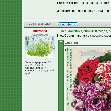
жалко и тяжело. :think: Взяла вот эти
За окном снег. Лотки есть. Сегодня и 
29 дек 2025 11:05
Виктория
Re: Глоксиния, синингии, тидея, 
Администратор
И ещё один пакетик со смесью махров
Вложение:
Зарегистрирован:
07
мар 2011 14:36
Сообщения:
11747
Откуда:
Краснодарский
край