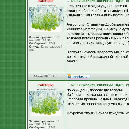
Виктория
Re: Глоксиния, синингии, тидея, 
Администратор
Есть первые всходы у одного из сорт
эволюция "решила", что вы должны бы
увидели :D Или поленились ползти, ч
Антрополог Станислав Дробышевский,
хищников мегафауны. Саблезубому ти
человеком, в котором кроме шерсти б
Зарегистрирован:
07
во время погони бросали камни и пал
мар 2011 14:36
нормального или западную лошадь. :
Сообщения:
11747
Откуда:
Краснодарский
край
В связи с началом прорастания, паке
же пластиковой прозрачной плошкой к
:wave:
14 янв 2026 19:21
Виктория
Re: Глоксиния, синингии, тидея, 
Администратор
Добрый день, дорогие цветоводы!
Из 5 семян глоксинии аванти взошли 
От посева прошло 12 дней. Надежда 
Но энергия прорастания у Аванти этой
Махровая Аванти начала всходить. Из
Зарегистрирован:
07
мар 2011 14:36
Сообщения:
11747