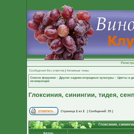
Регистр
Сообщения без ответов
|
Активные темы
Список форумов
»
Другие садово-огородные культуры
»
Цветы и д
незимующие
Глоксиния, синингии, тидея, сен
Страница
1
из
1
[ Сообщений: 35 ]
Глоксиния, синингии
Автор