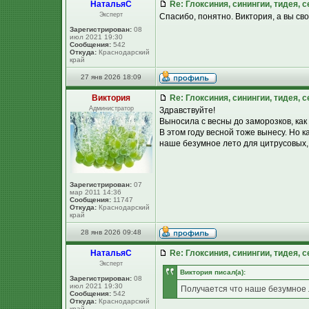
НатальяС
Re: Глоксиния, синингии, тидея, 
Эксперт
Спасибо, понятно. Виктория, а вы св
Зарегистрирован:
08
июл 2021 19:30
Сообщения:
542
Откуда:
Краснодарский
край
27 янв 2026 18:09
Виктория
Re: Глоксиния, синингии, тидея, 
Администратор
Здравствуйте!
Выносила с весны до заморозков, как
В этом году весной тоже вынесу. Но к
наше безумное лето для цитрусовых, с
Зарегистрирован:
07
мар 2011 14:36
Сообщения:
11747
Откуда:
Краснодарский
край
28 янв 2026 09:48
НатальяС
Re: Глоксиния, синингии, тидея, 
Эксперт
Виктория писал(а):
Зарегистрирован:
08
июл 2021 19:30
Получается что наше безумное л
Сообщения:
542
Откуда:
Краснодарский
край