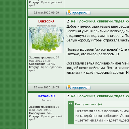
Откуда:
Краснодарский
край
22 янв 2026 09:59
Виктория
Re: Глоксиния, синингии, тидея, 
Администратор
Добрый вечер, уважаемые цветоводы
Глоксики у меня прилично повсходил
отодвинула из под ламп в сторону. П
белую коробку (чтобы отражала часть 
Полила их своей "живой водой" - 1 гр
Похоже, что им понравилось. :D
Зарегистрирован:
07
мар 2011 14:36
Остатками зелья поливаю лимон Мейер
Сообщения:
11747
Откуда:
Краснодарский
каждой почки побегами. Летом в нашей
край
кистями и издаёт чудесный аромат. Но 
25 янв 2026 19:55
НатальяС
Re: Глоксиния, синингии, тидея, 
Эксперт
Виктория писал(а):
Зарегистрирован:
08
июл 2021 19:30
Остатками зелья поливаю лимон
Сообщения:
542
из каждой почки побегами. Летом
Откуда:
Краснодарский
край
- цветёт кистями и издаёт чудес