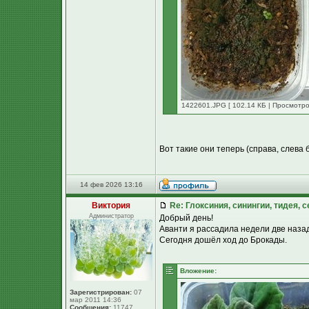
1422601.JPG [ 102.14 КБ | Просмотро
Вот такие они теперь (справа, слева 
14 фев 2026 13:16
Виктория
Re: Глоксиния, синингии, тидея, 
Администратор
Добрый день!
Аванти я рассадила недели две назад
Сегодня дошёл ход до Брокады.
Вложение:
Зарегистрирован:
07
мар 2011 14:36
Сообщения:
11747