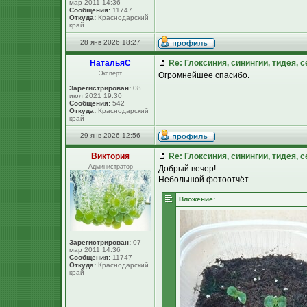
мар 2011 14:36
Сообщения:
11747
Откуда:
Краснодарский
край
28 янв 2026 18:27
НатальяС
Re: Глоксиния, синингии, тидея, 
Эксперт
Огромнейшее спасибо.
Зарегистрирован:
08
июл 2021 19:30
Сообщения:
542
Откуда:
Краснодарский
край
29 янв 2026 12:56
Виктория
Re: Глоксиния, синингии, тидея, 
Администратор
Добрый вечер!
Небольшой фотоотчёт.
Вложение:
Зарегистрирован:
07
мар 2011 14:36
Сообщения:
11747
Откуда:
Краснодарский
край