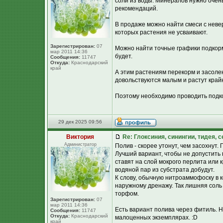
соли из воды. Минералов нужно очень
рекомендаций.
В продаже можно найти смеси с неве
которых растения не усваивают.
Зарегистрирован:
07
Можно найти точные графики подкорм
мар 2011 14:36
будет.
Сообщения:
11747
Откуда:
Краснодарский
край
А этим растениям перекорм и засоле
довольствуются малым и растут край
Поэтому необходимо проводить подко
29 дек 2025 09:56
Виктория
Re: Глоксиния, синингии, тидея, 
Администратор
Полив - скорее утонут, чем засохнут.
Лучший вариант, чтобы не допустить
ставят на слой мокрого перлита или 
водяной пар из субстрата добудут.
К слову, обычную нитроаммофоску в 
наружному дренажу. Так лишняя соль
торфом.
Зарегистрирован:
07
мар 2011 14:36
Есть вариант полива через фитиль. Н
Сообщения:
11747
Откуда:
Краснодарский
малоценных экземплярах. :D
край