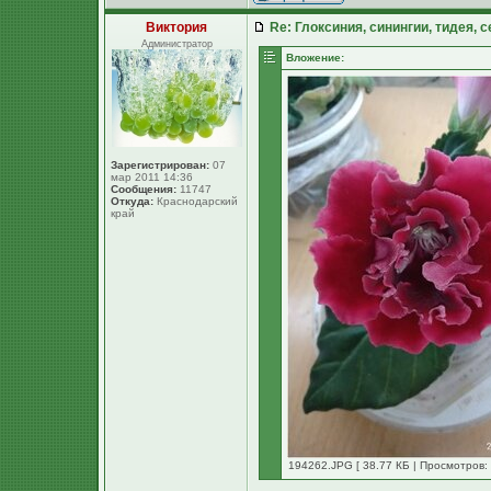
Виктория
Re: Глоксиния, синингии, тидея, 
Администратор
Вложение:
Зарегистрирован:
07
мар 2011 14:36
Сообщения:
11747
Откуда:
Краснодарский
край
194262.JPG [ 38.77 КБ | Просмотров: 