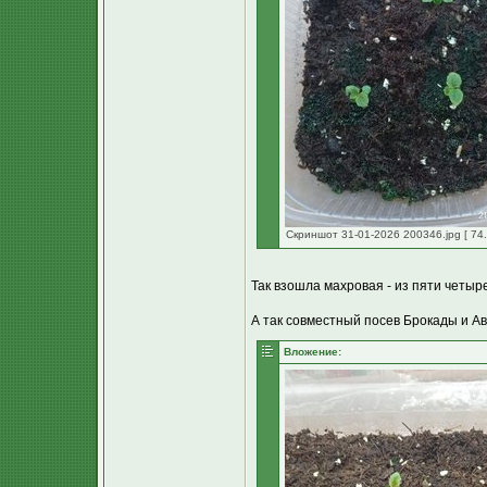
Скриншот 31-01-2026 200346.jpg [ 74.
Так взошла махровая - из пяти четыре
А так совместный посев Брокады и А
Вложение: