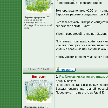
- Черенкование в феврале-марте.
Температура не ниже +20С, оптималь
Взрослые растения содержат при +1
Зарегистрирован:
07
мар 2011 14:36
В советских учебниках рекомендуют в 
Сообщения:
11747
Откуда:
Краснодарский
вересковая земля 1 часть.
край
У меня вересковой точно нет. Замен
Притеняем, поливаем, ждём пока нап
Клещка обнаружить на геснериевых п
крупные овальные или округлые окошк
Держим в подходящих условиях и нас
29 дек 2025 19:41
Виктория
Re: Глоксиния, синингии, тидея, 
Администратор
Добрый вечер!
Посеяла я все глоксики 4/01/26. Держу
Всходы появятся где-то дней через 15
Посмотрим, что из этого выйдет! :D
Зарегистрирован:
07