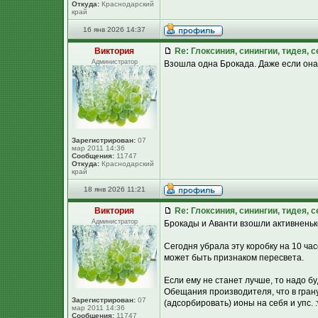
Откуда:
Краснодарский
край
16 янв 2026 14:37
Виктория
Re: Глоксиния, синингии, тидея, 
Администратор
Взошла одна Брокада. Даже если она б
Зарегистрирован:
07
мар 2011 14:36
Сообщения:
11747
Откуда:
Краснодарский
край
18 янв 2026 11:21
Виктория
Re: Глоксиния, синингии, тидея, 
Администратор
Брокады и Аванти взошли активненько.
Сегодня убрала эту коробку на 10 час
может быть признаком пересвета.
Если ему не станет лучше, то надо бу
Обещания производителя, что в гранул
Зарегистрирован:
07
(адсорбировать) ионы на себя и упс. 
мар 2011 14:36
Сообщения:
11747