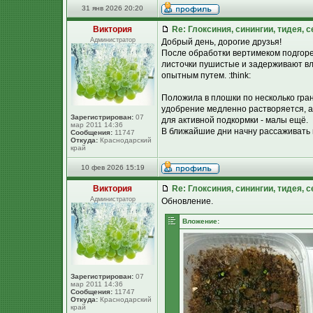
31 янв 2026 20:20
Виктория
Re: Глоксиния, синингии, тидея, 
Администратор
Добрый день, дорогие друзья!
После обработки вертимеком подгорел
листочки пушистые и задерживают влаг
опытным путем. :think:
Положила в плошки по несколько гран
удобрение медленно растворяется, а
Зарегистрирован:
07
для активной подкормки - малы ещё.
мар 2011 14:36
В ближайшие дни начну рассаживать в
Сообщения:
11747
Откуда:
Краснодарский
край
10 фев 2026 15:19
Виктория
Re: Глоксиния, синингии, тидея, 
Администратор
Обновление.
Вложение:
Зарегистрирован:
07
мар 2011 14:36
Сообщения:
11747
Откуда:
Краснодарский
край