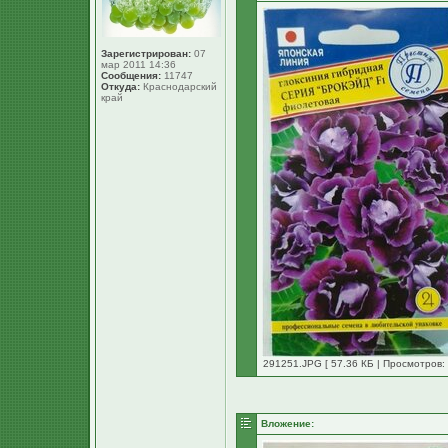
Зарегистрирован:
07
мар 2011 14:36
Сообщения:
11747
Откуда:
Краснодарский
край
291251.JPG [ 57.36 КБ | Просмотров: 
Вложение: