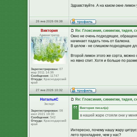
Здравствуйте. А на каком окне лимон 
26 янв 2026 09:38
Виктория
Re: Глоксиния, синингии, тидея, 
Администратор
Окно не очень подходящее, обращено 
начинает падать тень от балкона.
В целом - не слишком подходящее дл
Второй лимон этого же сорта, можно с
но явно спит. Хотя и больше по разме
Зарегистрирован:
07
мар 2011 14:36
Сообщения:
11747
Откуда:
Краснодарский
край
27 янв 2026 10:32
НатальяС
Re: Глоксиния, синингии, тидея, 
Эксперт
Виктория писал(а):
Зарегистрирован:
08
июл 2021 19:30
в нашей жаре стояли они у меня
Сообщения:
542
Откуда:
Краснодарский
край
Интересно, почему нашу жару цитрус
лето прохладнее, чем у нас?