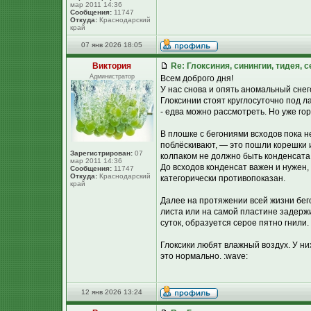
мар 2011 14:36
Сообщения:
11747
Откуда:
Краснодарский
край
07 янв 2026 18:05
Виктория
Re: Глоксиния, синингии, тидея, 
Администратор
Всем доброго дня!
У нас снова и опять аномальный снег
Глоксинии стоят круглосуточно под л
- едва можно рассмотреть. Но уже го
В плошке с бегониями всходов пока н
поблёскивают, — это пошли корешки и 
Зарегистрирован:
07
колпаком не должно быть конденсата 
мар 2011 14:36
До всходов конденсат важен и нужен, 
Сообщения:
11747
Откуда:
Краснодарский
категорически противопоказан.
край
Далее на протяжении всей жизни бегон
листа или на самой пластине задержи
суток, образуется серое пятно гнили
Глоксики любят влажный воздух. У ни
это нормально. :wave:
12 янв 2026 13:24