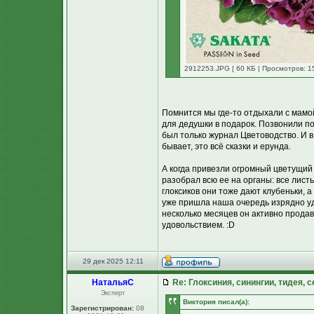
2912253.JPG [ 60 КБ | Просмотров: 1
Помнится мы где-то отдыхали с мамой
для дедушки в подарок. Позвонили п
был только журнал Цветоводство. И в
бывает, это всё сказки и ерунда.
А когда привезли огромный цветущий 
разобрал всю ее на органы: все лист
глоксиков они тоже дают клубеньки, а
уже пришла наша очередь изрядно уди
несколько месяцев он активно продав
удовольствием. :D
29 дек 2025 12:11
НатальяС
Re: Глоксиния, синингии, тидея, 
Эксперт
Виктория писал(а):
Зарегистрирован:
08