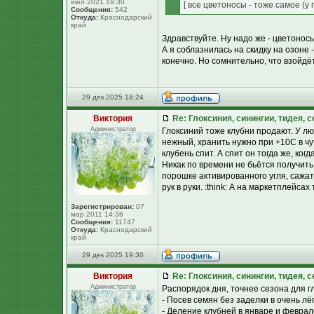
июл 2021 19:30
[ все цветоносы - тоже самое (у 
Сообщения:
542
Откуда:
Краснодарский
край
Здравствуйте. Ну надо же - цветонос
А я соблазнилась на скидку на озоне 
конечно. Но сомнительно, что взойдёт
29 дек 2025 18:24
Виктория
Re: Глоксиния, синингии, тидея, 
Администратор
Глоксиний тоже клубни продают. У лю
нежный, хранить нужно при +10С в ч
клубень спит. А спит он тогда же, когда
Никак по времени не бьётся получить 
порошке активированного угля, сажат
рук в руки. :think: А на маркетплейса
Зарегистрирован:
07
мар 2011 14:36
Сообщения:
11747
Откуда:
Краснодарский
край
29 дек 2025 19:30
Виктория
Re: Глоксиния, синингии, тидея, 
Администратор
Распорядок дня, точнее сезона для г
- Посев семян без заделки в очень лё
- Деление клубней в январе и феврал