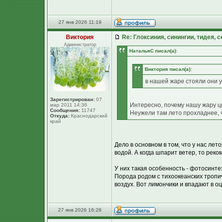
27 янв 2026 11:19
Виктория
Re: Глоксиния, синингии, тидея, 
Администратор
НатальяС писал(а):
Виктория писал(а):
в нашей жаре стояли они у
Зарегистрирован:
07
Интересно, почему нашу жару ц
мар 2011 14:36
Сообщения:
11747
Неужели там лето прохладнее, 
Откуда:
Краснодарский
край
Дело в основном в том, что у нас лет
водой. А когда шпарит ветер, то рек
У них такая особенность - фотосинте
Порода родом с тихоокеанских тропич
воздух. Вот лимончики и впадают в оц
27 янв 2026 16:28