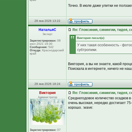
Точно. В июле даже улитки не ползают
28 янв 2026 13:22
НатальяС
Re: Глоксиния, синингии, тидея, 
Эксперт
Виктория писал(а):
Зарегистрирован:
08
июл 2021 19:30
У них такая особенность - фото
Сообщения:
542
субтропики.
Откуда:
Краснодарский
край
Виктория, а вы не знаете, какой про
Поискала в интернете, ничего не наш
28 янв 2026 18:24
Виктория
Re: Глоксиния, синингии, тидея, 
Администратор
Среднегодовое количество осадков в 
очень высокая, нередко достигает 75
хорошо. :wave:
Зарегистрирован:
07