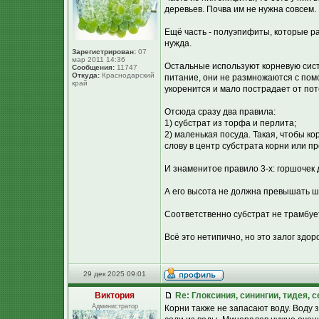
деревьев. Почва им не нужна совсем.
Ещё часть - полуэпифиты, которые рас
нужда.
Зарегистрирован:
07
мар 2011 14:36
Остальные используют корневую сист
Сообщения:
11747
Откуда:
Краснодарский
питание, они не размножаются с пом
край
укоренится и мало пострадает от пот
Отсюда сразу два правила:
1) субстрат из торфа и перлита;
2) маленькая посуда. Такая, чтобы ко
слову в центр субстрата корни или п
И знаменитое правило 3-х: горшочек
А его высота не должна превышать ш
Соответственно субстрат не трамбует
Всё это нетипично, но это залог здор
29 дек 2025 09:01
Виктория
Re: Глоксиния, синингии, тидея, 
Администратор
Корни также не запасают воду. Воду