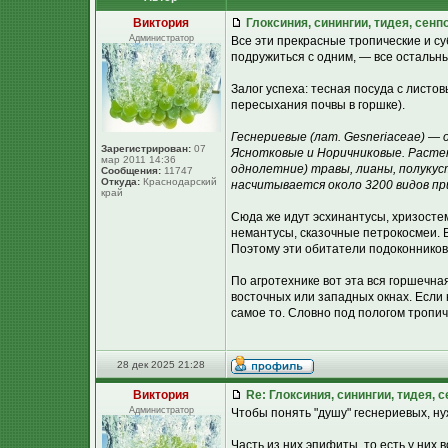
Виктория
Глоксиния, синингии, тидея, сенп
Администратор
Все эти прекрасные тропические и с
подружиться с одним, — все остальны
Залог успеха: тесная посуда с листо
пересыхания почвы в горшке).
Геснериевые (лат. Gesneriaceae) —
Зарегистрирован:
07
Яснотковые и Норичниковые. Расте
мар 2011 14:36
однолетние) травы, лианы, полукус
Сообщения:
11747
Откуда:
Краснодарский
насчитывается около 3200 видов пр
край
Сюда же идут эсхинантусы, хризосте
немантусы, сказочные петрокосмеи. 
Поэтому эти обитатели подоконников
По агротехнике вот эта вся горшечна
восточных или западных окнах. Если 
самое то. Словно под пологом тропич
28 дек 2025 21:28
Виктория
Re: Глоксиния, синингии, тидея, 
Администратор
Чтобы понять "душу" геснериевых, ну
Часть из них эпифиты, то есть у них