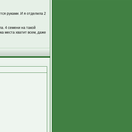
ется руками. И я отделила 2
а. 4 семени на такой
ка места хватит всем, даже