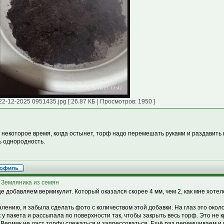
22-12-2025 0951435.jpg [ 26.87 КБ | Просмотров: 1950 ]
 некоторое время, когда остынет, торф надо перемешать руками и раздавить в
ь однородность.
 Земляника из семян
це добавляем вермикулит. Который оказался скорее 4 мм, чем 2, как мне хотел
алению, я забыла сделать фото с количеством этой добавки. На глаз это около
к у пакета и рассыпала по поверхности так, чтобы закрыть весь торф. Это не 
 Вермик не даст торфу слежаться и запрессоваться. Ещё раз перемшиваем и 