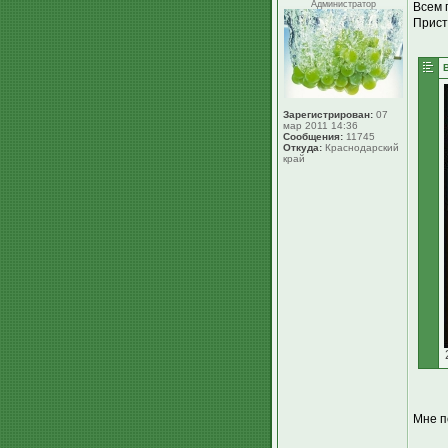
Администратор
Всем 
Прист
Зарегистрирован:
07
мар 2011 14:36
Сообщения:
11745
Откуда:
Краснодарский
край
Мне п