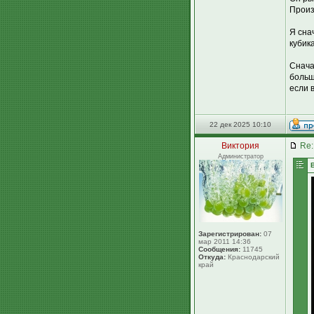
Произ
Я сна
кубика
Снача
больш
если 
22 дек 2025 10:10
Виктория
Re:
Администратор
Зарегистрирован:
07
мар 2011 14:36
Сообщения:
11745
Откуда:
Краснодарский
край