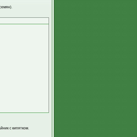
семян).
йник с кипятком.