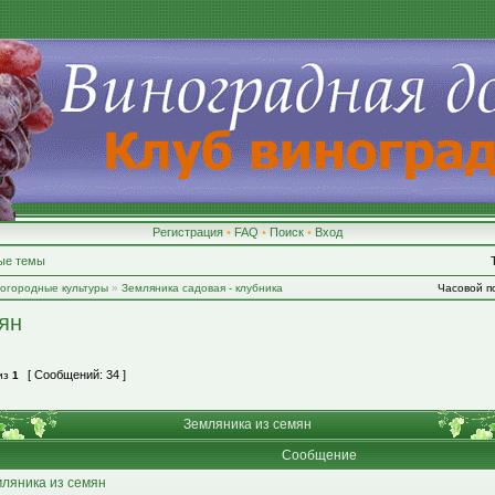
Регистрация
•
FAQ
•
Поиск
•
Вход
ые темы
-огородные культуры
»
Земляника садовая - клубника
Часовой по
ян
[ Сообщений: 34 ]
из
1
Земляника из семян
Сообщение
ляника из семян