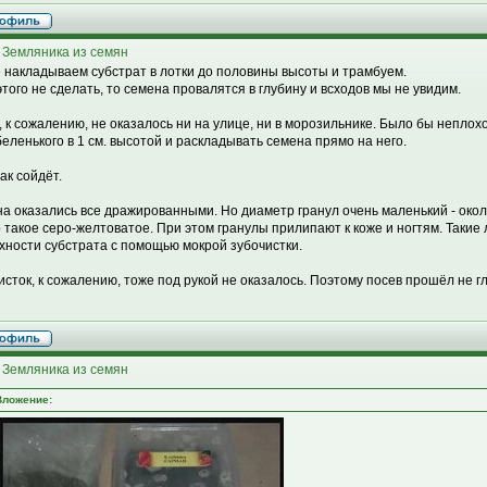
 Земляника из семян
 накладываем субстрат в лотки до половины высоты и трамбуем.
этого не сделать, то семена провалятся в глубину и всходов мы не увидим.
, к сожалению, не оказалось ни на улице, ни в морозильнике. Было бы неплох
беленького в 1 см. высотой и раскладывать семена прямо на него.
ак сойдёт.
а оказались все дражированными. Но диаметр гранул очень маленький - окол
о такое серо-желтоватое. При этом гранулы прилипают к коже и ногтям. Такие
хности субстрата с помощью мокрой зубочистки.
исток, к сожалению, тоже под рукой не оказалось. Поэтому посев прошёл не гл
 Земляника из семян
Вложение: