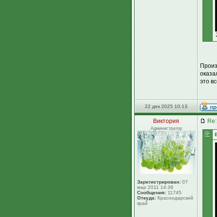
Произ
оказа
это в
22 дек 2025 10:13
Виктория
Re:
Администратор
Зарегистрирован:
07
мар 2011 14:36
Сообщения:
11745
Откуда:
Краснодарский
край