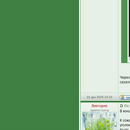
Через
сазат
22 дек 2025 10:15
Виктория
Re:
Администратор
В кон
К сож
уголо
было.