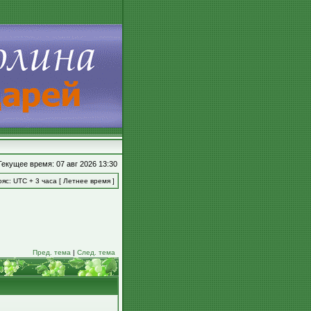
Текущее время: 07 авг 2026 13:30
яс: UTC + 3 часа [ Летнее время ]
Пред. тема
|
След. тема