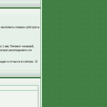
о выложить поверх субстрата
о 1 мм. Пигмент неяркий,
 лучше раскладывать по
адко и отчасти в слепую. :D