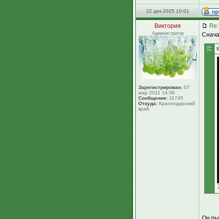
22 дек 2025 10:01
Виктория
Re:
Администратор
Снача
Зарегистрирован:
07
мар 2011 14:36
Сообщения:
11745
Откуда:
Краснодарский
край
Он ры