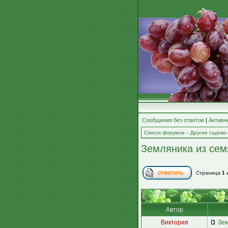
Сообщения без ответов
|
Активн
Список форумов
»
Другие садово
Земляника из сем
Страница
1
Автор
Виктория
Зем