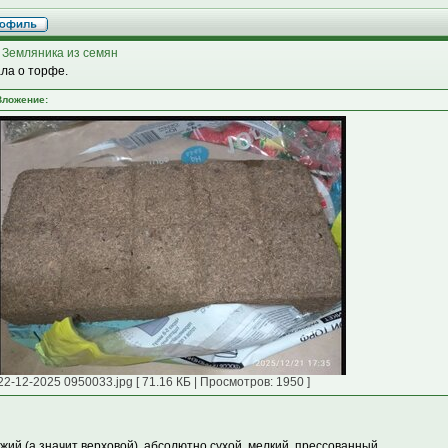
 Земляника из семян
ла о торфе.
Вложение:
22-12-2025 0950033.jpg [ 71.16 КБ | Просмотров: 1950 ]
жий (а значит верховой), абсолютно сухой, мелкий, прессованный.