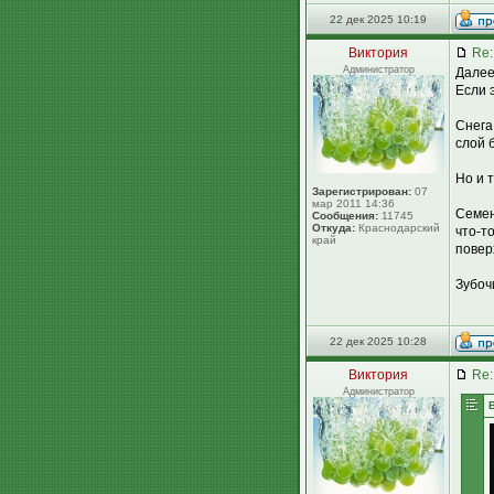
22 дек 2025 10:19
Виктория
Re:
Администратор
Далее
Если 
Снега
слой 
Но и т
Зарегистрирован:
07
мар 2011 14:36
Семен
Сообщения:
11745
Откуда:
Краснодарский
что-т
край
повер
Зубоч
22 дек 2025 10:28
Виктория
Re:
Администратор