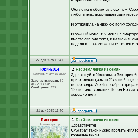
Оба лотка я обомотала скотчем. Сверх
любопытных домочадцев заинтересует
И отправила на нижнюю полку холоди
И важный момент. У меня на смартфо
вместо сигнала текст, и назначить л
недели в 17:00 скажет мне: "конец ст
22 дек 2025 10:41
Юpий2014
Re: Земляника из семян
Активный участник клуба
Здравствуйте.Уважаемая Виктория бо
приготовлены,земля 2" летней выде
Зарегистрирован:
30
дек 2014 00:10
целое ведро.Мох был собран при разб
Сообщения:
275
12,снег идет хороший.Перед Новым г
хорошие дела.
22 дек 2025 11:40
Виктория
Re: Земляника из семян
Администратор
Здравствуйте!
Субстрат такой нужно пролить кипято
корневые гнили.