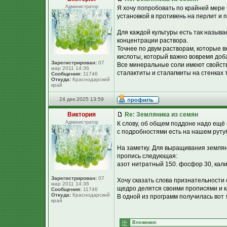
Администратор
Я хочу попробовать по крайней мере 
установкой в противень на перлит и
Для каждой культуры есть так назыв
концентрации раствора.
Точнее по двум растворам, которые в
кислоты, который важно вовремя доб
Зарегистрирован:
07
Все минеральные соли имеют свойств
мар 2011 14:36
сталактиты и сталагмиты на стенках 
Сообщения:
11746
Откуда:
Краснодарский
край
24 дек 2025 13:59
Виктория
Re: Земляника из семян
Администратор
К слову, об общем поддоне надо ещё 
с подробностями есть на нашем рутуб-
На заметку. Для выращивания земля
пропись следующая:
азот нитратный 150. фосфор 30, калий
Зарегистрирован:
07
Хочу сказать слова признательности
мар 2011 14:36
щедро делятся своими прописями и к
Сообщения:
11746
Откуда:
Краснодарский
В одной из программ получилась вот 
край
Вложения: