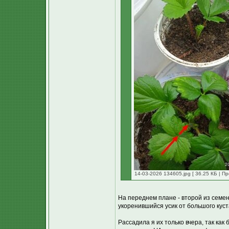
14-03-2026 134605.jpg [ 36.25 КБ | П
На переднем плане - второй из семени
укоренившийся усик от большого куст
Рассадила я их только вчера, так как