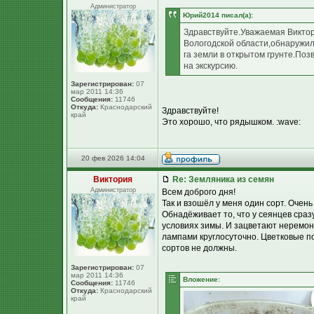
Администратор
Юpий2014 писал(а):
Здравствуйте.Уважаемая Виктор
Вологодской области,обнаружил,
га земли в открытом грунте.Поз
на экскурсию.
Зарегистрирован:
07
мар 2011 14:36
Сообщения:
11746
Откуда:
Краснодарский
Здравствуйте!
край
Это хорошо, что рядышком. :wave:
20 фев 2026 14:04
Виктория
Re: Земляника из семян
Администратор
Всем доброго дня!
Так и взошёл у меня один сорт. Очень
Обнадёживает то, что у сеянцев сразу
условиях зимы. И зацветают неремон
лампами круглосуточно. Цветковые п
сортов не должны.
Зарегистрирован:
07
мар 2011 14:36
Вложение:
Сообщения:
11746
Откуда:
Краснодарский
край