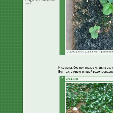
Откуда:
Краснодарский
край
1422602.JPG [ 118.68 КБ | Просмотров
И семена, без признаков жизни в ок
Вот такие живут в ншей водопроводно
Вложение: