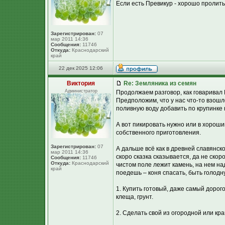
Если есть Превикур - хорошо пролить 
Зарегистрирован:
07
мар 2011 14:36
Сообщения:
11746
Откуда:
Краснодарский
край
22 дек 2025 12:06
Виктория
Re: Земляника из семян
Администратор
Продолжаем разговор, как говаривал 
Предположим, что у нас что-то взошл
поливную воду добавить по крупинке 
А вот пикировать нужно или в хороший
собственного приготовления.
Зарегистрирован:
07
А дальше всё как в древней славянской
мар 2011 14:36
скоро сказка сказывается, да не скор
Сообщения:
11746
Откуда:
Краснодарский
чистом поле лежит камень, на нем на
край
поедешь – коня спасать, быть голодн
1. Купить готовый, даже самый дорог
клеща, грунт.
2. Сделать свой из огородной или кр