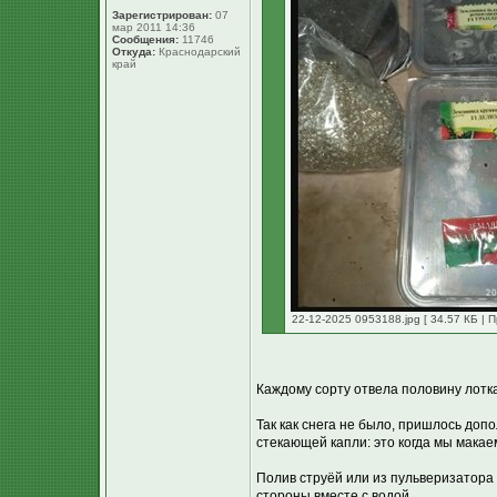
Зарегистрирован:
07
мар 2011 14:36
Сообщения:
11746
Откуда:
Краснодарский
край
22-12-2025 0953188.jpg [ 34.57 КБ | 
Каждому сорту отвела половину лотк
Так как снега не было, пришлось доп
стекающей капли: это когда мы макае
Полив струёй или из пульверизатора 
стороны вместе с водой.