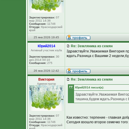
Зарегистрирован:
07
мар 2011 14:36
Сообщения:
11746
Откуда:
Краснодарский
край
25 янв 2026 19:45
Юpий2014
Re: Земляника из семян
Активный участник клуба
Здравствуйте.Уважаемая Виктория пр
ждать.Разница с Вашими 2 недели,бу
Зарегистрирован:
30
дек 2014 00:10
Сообщения:
275
26 янв 2026 12:42
Виктория
Re: Земляника из семян
Администратор
Юpий2014 писал(а):
Здравствуйте.Уважаемая Виктор
тишина,будем ждать.Разница с 
Зарегистрирован:
07
Как известно: терпение - главная до
мар 2011 14:36
Сегодня взошло второе семечко того ж
Сообщения:
11746
Откуда:
Краснодарский
край