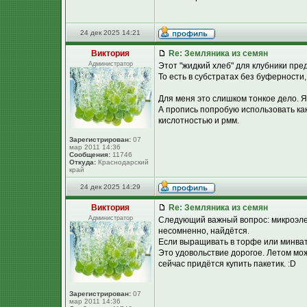
24 дек 2025 14:21
Виктория
Re: Земляника из семян
Администратор
Этот "жидкий хлеб" для клубники пр
То есть в субстратах без буферности
Для меня это слишком тонкое дело. 
А пропись попробую использовать ка
кислотностью и рмм.
Зарегистрирован:
07
мар 2011 14:36
Сообщения:
11746
Откуда:
Краснодарский
край
24 дек 2025 14:29
Виктория
Re: Земляника из семян
Администратор
Следующий важный вопрос: микроэлем
несомненно, найдётся.
Если выращивать в торфе или минват
Это удовольствие дорогое. Летом мож
сейчас придётся купить пакетик. :D
Зарегистрирован:
07
мар 2011 14:36