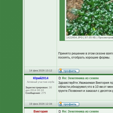
1422604.JPG [ 67.05 КБ | Просмотров
Принято решение в этом сезоне взят
посеять, отобрать хорошие формы.
14 фев 2026 13:12
Юpий2014
Re: Земляника из семян
Активный участник клуба
Здравствуйте.Уважаемая Виктория пр
области,обнаружил,что в 10 км.от ме
Зарегистрирован:
30
дек 2014 00:10
грунте.Позвонил и заказал с десяток
Сообщения:
275
19 фев 2026 12:34
Виктория
Re: Земляника из семян