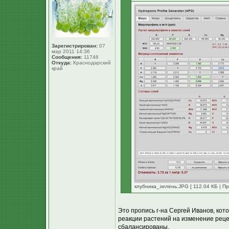
Зарегистрирован:
07
мар 2011 14:36
Сообщения:
11746
Откуда:
Краснодарский
край
клубника_зелень.JPG [ 112.04 КБ | Пр
Это пропись г-на Сергей Иванов, кот
реакции растений на изменение рец
сбалансированы.