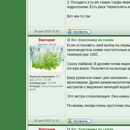
3. Посадить в ту же самую торфо-ве
гидропоники. Есть риск "пересолить и 
Вот как-то так.
24 дек 2025 11:02
Виктория
Re: Земляника из семян
Администратор
Если остановить свой выбор на первы
производитель семян настоятельно ре
температуре 100С.
Сразу лайфхак. В духовке почва жари
потери влаги. Получются на выходе к
Зарегистрирован:
07
Беру рукав или пакет для запекания. 
мар 2011 14:36
мультиварки. Далее режим мультиповар
Сообщения:
11746
Откуда:
Краснодарский
кастрюлю с медленно кипящей водой н
край
Это экстра-стерилизация. Она нужна 
По моему, иногда очень грустному опы
24 дек 2025 11:11
Виктория
Re: Земляника из семян