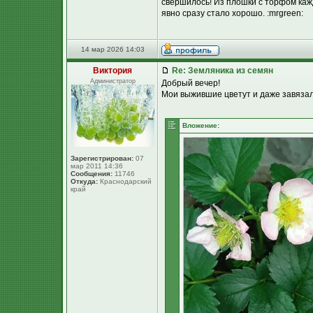
свершилось! Из плошки с торфом каж
явно сразу стало хорошо. :mrgreen:
14 мар 2026 14:03
Виктория
Re: Земляника из семян
Администратор
Добрый вечер!
Мои выжившие цветут и даже завязала
Вложение:
Зарегистрирован:
07
мар 2011 14:36
Сообщения:
11746
Откуда:
Краснодарский
край