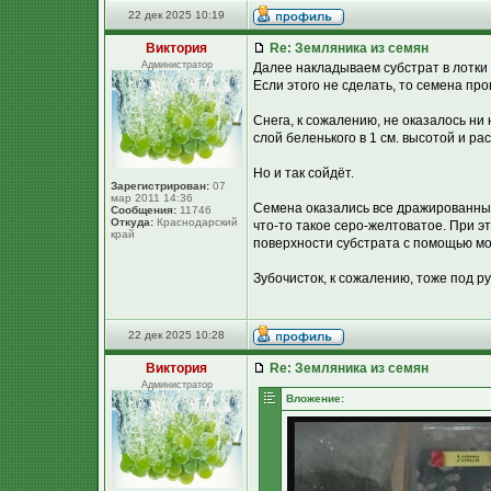
22 дек 2025 10:19
Виктория
Re: Земляника из семян
Администратор
Далее накладываем субстрат в лотки
Если этого не сделать, то семена про
Снега, к сожалению, не оказалось ни
слой беленького в 1 см. высотой и ра
Но и так сойдёт.
Зарегистрирован:
07
мар 2011 14:36
Семена оказались все дражированными
Сообщения:
11746
Откуда:
Краснодарский
что-то такое серо-желтоватое. При э
край
поверхности субстрата с помощью мо
Зубочисток, к сожалению, тоже под ру
22 дек 2025 10:28
Виктория
Re: Земляника из семян
Администратор
Вложение: