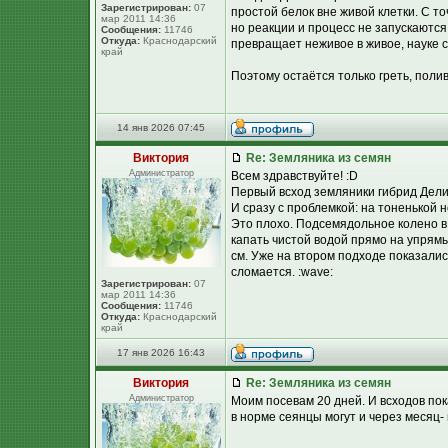
Зарегистрирован:
07
простой белок вне живой клетки. С т
мар 2011 14:36
но реакции и процесс не запускаются
Сообщения:
11746
Откуда:
Краснодарский
превращает неживое в живое, науке 
край
Поэтому остаётся только греть, полив
14 янв 2026 07:45
Виктория
Re: Земляника из семян
Администратор
Всем здравствуйте! :D
Первый всход земляники гибрид Дели
И сразу с проблемкой: на тоненькой 
Это плохо. Подсемядольное колено в 
капать чистой водой прямо на упрямы
см. Уже на втором подходе показалис
сломается. :wave:
Зарегистрирован:
07
мар 2011 14:36
Сообщения:
11746
Откуда:
Краснодарский
край
17 янв 2026 16:43
Виктория
Re: Земляника из семян
Администратор
Моим посевам 20 дней. И всходов пок
в норме сеянцы могут и через месяц- 