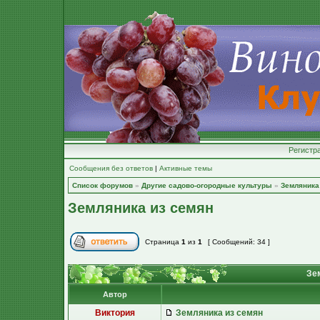
Регистр
Сообщения без ответов
|
Активные темы
Список форумов
»
Другие садово-огородные культуры
»
Земляника 
Земляника из семян
Страница
1
из
1
[ Сообщений: 34 ]
Зем
Автор
Виктория
Земляника из семян