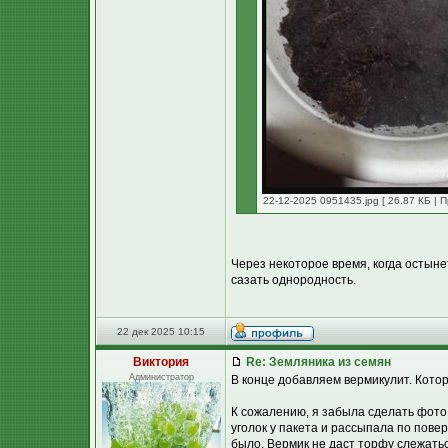
22-12-2025 0951435.jpg [ 26.87 КБ | 
Через некоторое время, когда остыне
сазать однородность.
22 дек 2025 10:15
Виктория
Re: Земляника из семян
Администратор
В конце добавляем вермикулит. Которы
К сожалению, я забыла сделать фото с
уголок у пакета и рассыпала по повер
было. Вермик не даст торфу слежать