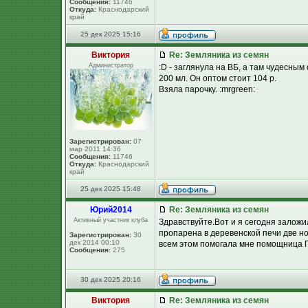
Сообщения:
11746
Откуда:
Краснодарский
край
25 дек 2025 15:16
Виктория
Re: Земляника из семян
Администратор
:D - заглянула на ВБ, а там чудесным
200 мл. Он оптом стоит 104 р.
Взяла парочку. :mrgreen:
Зарегистрирован:
07
мар 2011 14:36
Сообщения:
11746
Откуда:
Краснодарский
край
25 дек 2025 15:48
Юpий2014
Re: Земляника из семян
Активный участник клуба
Здравствуйте.Вот и я сегодня заложи
пропарена в деревенской печи две н
Зарегистрирован:
30
дек 2014 00:10
всем этом помогала мне помощница П
Сообщения:
275
30 дек 2025 20:16
Виктория
Re: Земляника из семян