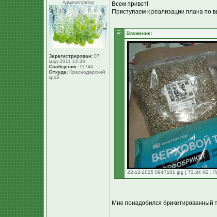
Администратор
Всем привет!
Приступаем к реализации плана по в
Вложение:
Зарегистрирован:
07
мар 2011 14:36
Сообщения:
11746
Откуда:
Краснодарский
край
22-12-2025 0947101.jpg [ 73.34 КБ | 
Мне понадобился брикетированный тор