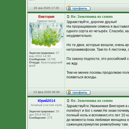
26 янв 2026 17:26
Виктория
Re: Земляника из семян
Администратор
Здравствуйте, дорогие друзья!
На проращивание семена я выставила 
одного сорта из четырёх. Спасибо, ка
неудивительно.
Но те двое, которые взошли, очень к
нитроаммофоски. Там по 4 листочка, 
Зарегистрирован:
07
мар 2011 14:36
По закону подлости, это российский с
Сообщения:
11746
Откуда:
Краснодарский
не жду.
край
Тем не менее посевы продолжаю полив
появиться всходы.
13 фев 2026 08:09
Юpий2014
Re: Земляника из семян
Активный участник клуба
Здравствуйте.Уважаемая Виктория в 
погибнут и бог с ними.Не знаю почему
Зарегистрирован:
30
дек 2014 00:10
полный ноль и вспомнил,что лет 10 н
Сообщения:
275
до момента пока любимая женщина не
саженцев,прикуплю ремклубнику там.