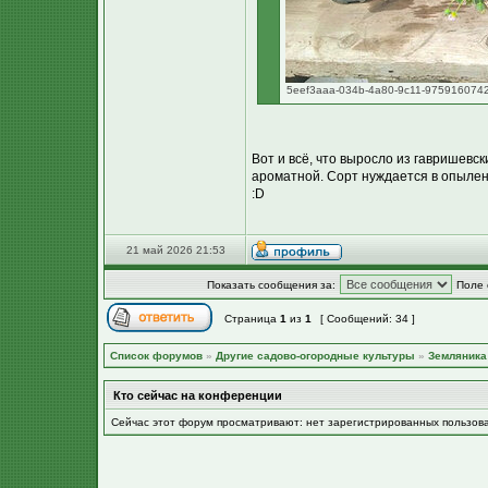
5eef3aaa-034b-4a80-9c11-9759160742e
Вот и всё, что выросло из гавришевск
ароматной. Сорт нуждается в опылени
:D
21 май 2026 21:53
Показать сообщения за:
Поле 
Страница
1
из
1
[ Сообщений: 34 ]
Список форумов
»
Другие садово-огородные культуры
»
Земляника 
Кто сейчас на конференции
Сейчас этот форум просматривают: нет зарегистрированных пользов