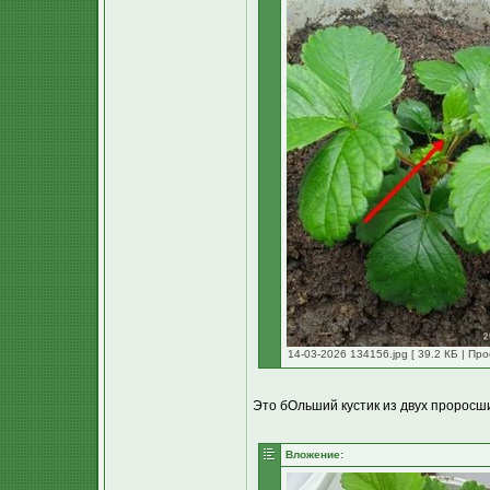
14-03-2026 134156.jpg [ 39.2 КБ | Про
Это бОльший кустик из двух проросш
Вложение: