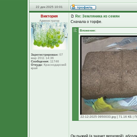
22 дек 2025 10:01
Виктория
Re: Земляника из семян
Администратор
Сначала о торфе.
Вложение:
Зарегистрирован:
07
мар 2011 14:36
Сообщения:
11746
Откуда:
Краснодарский
край
22-12-2025 0950033.jpg [ 71.16 КБ | 
Он рыжий (а значит верховой), абсол