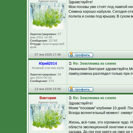
Администратор
Здравствуйте!
Мои посевы уже стоят под лампой нес
Семена хорошо набухли. Сегодня отк
полила и снова под крышку. В сухом в
Зарегистрирован:
07
мар 2011 14:36
Сообщения:
11746
Откуда:
Краснодарский
край
07 янв 2026 17:48
Юpий2014
Re: Земляника из семян
Активный участник клуба
Уважаемая Виктория здравствуйте.М
лампу,семена разглядел только при 
Зарегистрирован:
30
дек 2014 00:10
Сообщения:
275
13 янв 2026 15:50
Виктория
Re: Земляника из семян
Администратор
Здравствуйте!
Моим "посевам" клубники 10 дней. По
Всегда волнительный момент: оживут 
Жизнь, всё-таки, это огромное чудо.
области эволюционной генетики и нан
загадка. До сих пор никто не смог не