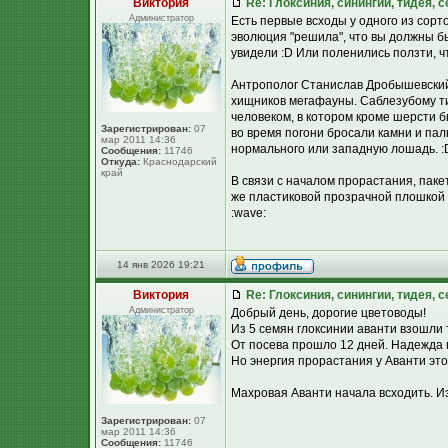
Виктория
Re: Глоксиния, синингии, тидея, 
Администратор
Есть первые всходы у одного из сорт
эволюция "решила", что вы должны бы
увидели :D Или поленились ползти, ч
Антрополог Станислав Дробышевский,
хищников мегафауны. Саблезубому ти
человеком, в котором кроме шерсти б
Зарегистрирован:
07
во время погони бросали камни и пал
мар 2011 14:36
нормального или западную лошадь. :
Сообщения:
11746
Откуда:
Краснодарский
край
В связи с началом прорастания, паке
же пластиковой прозрачной плошкой к
:wave:
14 янв 2026 19:21
Виктория
Re: Глоксиния, синингии, тидея, 
Администратор
Добрый день, дорогие цветоводы!
Из 5 семян глоксинии аванти взошли 
От посева прошло 12 дней. Надежда 
Но энергия прорастания у Аванти этой
Махровая Аванти начала всходить. Из
Зарегистрирован:
07
мар 2011 14:36
Сообщения:
11746