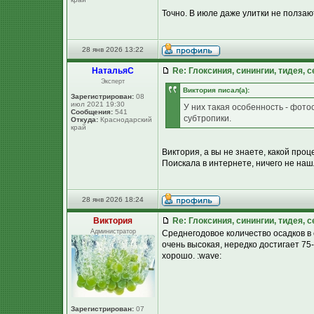
Точно. В июле даже улитки не ползают
28 янв 2026 13:22
НатальяС
Re: Глоксиния, синингии, тидея, 
Эксперт
Виктория писал(а):
Зарегистрирован:
08
июл 2021 19:30
У них такая особенность - фото
Сообщения:
541
субтропики.
Откуда:
Краснодарский
край
Виктория, а вы не знаете, какой про
Поискала в интернете, ничего не наш
28 янв 2026 18:24
Виктория
Re: Глоксиния, синингии, тидея, 
Администратор
Среднегодовое количество осадков в 
очень высокая, нередко достигает 75
хорошо. :wave:
Зарегистрирован:
07