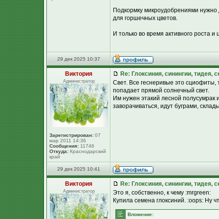
Подкормку микроудобрениями нужно д
для горшечных цветов.
И только во время активного роста и 
29 дек 2025 10:37
Виктория
Re: Глоксиния, синингии, тидея, 
Администратор
Свет. Все геснеривые это сциофиты, т
попадает прямой солнечный свет.
Им нужен этакий лесной полусумрак и
заворачиваться, идут буграми, склад
Зарегистрирован:
07
мар 2011 14:36
Сообщения:
11746
Откуда:
Краснодарский
край
29 дек 2025 10:41
Виктория
Re: Глоксиния, синингии, тидея, 
Администратор
Это я, собственно, к чему :mrgreen:
Купила семена глоксиний. :oops: Ну ч
Вложение: