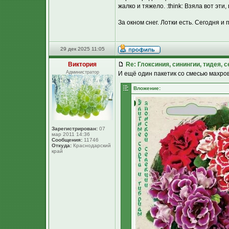
жалко и тяжело. :think: Взяла вот эти
За окном снег. Лотки есть. Сегодня и 
29 дек 2025 11:05
Виктория
Re: Глоксиния, синингии, тидея, 
Администратор
И ещё один пакетик со смесью махров
Вложение:
Зарегистрирован:
07
мар 2011 14:36
Сообщения:
11746
Откуда:
Краснодарский
край