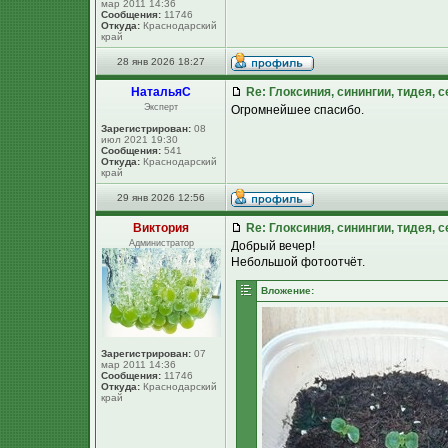
мар 2011 14:36
Сообщения:
11746
Откуда:
Краснодарский
край
28 янв 2026 18:27
НатальяС
Re: Глоксиния, синингии, тидея, 
Эксперт
Огромнейшее спасибо.
Зарегистрирован:
08
июл 2021 19:30
Сообщения:
541
Откуда:
Краснодарский
край
29 янв 2026 12:56
Виктория
Re: Глоксиния, синингии, тидея, 
Администратор
Добрый вечер!
Небольшой фотоотчёт.
Вложение:
Зарегистрирован:
07
мар 2011 14:36
Сообщения:
11746
Откуда:
Краснодарский
край