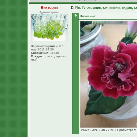
Виктория
Re: Глоксиния, синингии, тидея, 
Администратор
Вложение:
Зарегистрирован:
07
мар 2011 14:36
Сообщения:
11746
Откуда:
Краснодарский
край
194262.JPG [ 38.77 КБ | Просмотров: 