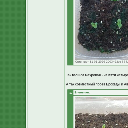
Скриншот 31-01-2026 200346.jpg [ 74.
Так взошла махровая - из пяти четыре
А так совместный посев Брокады и А
Вложение: