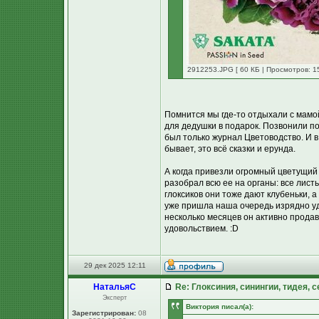
2912253.JPG [ 60 КБ | Просмотров: 1
Помнится мы где-то отдыхали с мамой
для дедушки в подарок. Позвонили п
был только журнал Цветоводство. И в
бывает, это всё сказки и ерунда.
А когда привезли огромный цветущий 
разобрал всю ее на органы: все лист
глоксиков они тоже дают клубеньки, а
уже пришла наша очередь изрядно уди
несколько месяцев он активно продав
удовольствием. :D
29 дек 2025 12:11
НатальяС
Re: Глоксиния, синингии, тидея, 
Эксперт
Виктория писал(а):
Зарегистрирован:
08