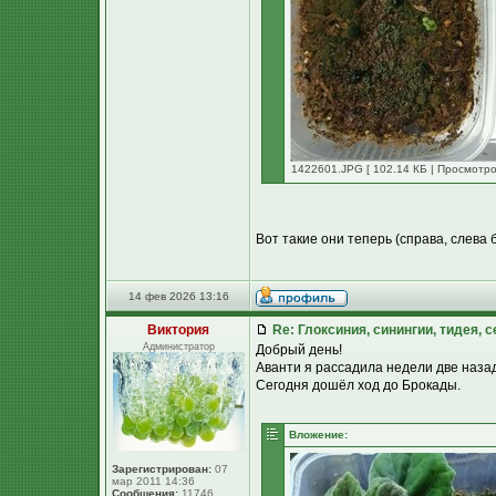
1422601.JPG [ 102.14 КБ | Просмотро
Вот такие они теперь (справа, слева 
14 фев 2026 13:16
Виктория
Re: Глоксиния, синингии, тидея, 
Администратор
Добрый день!
Аванти я рассадила недели две назад
Сегодня дошёл ход до Брокады.
Вложение:
Зарегистрирован:
07
мар 2011 14:36
Сообщения:
11746