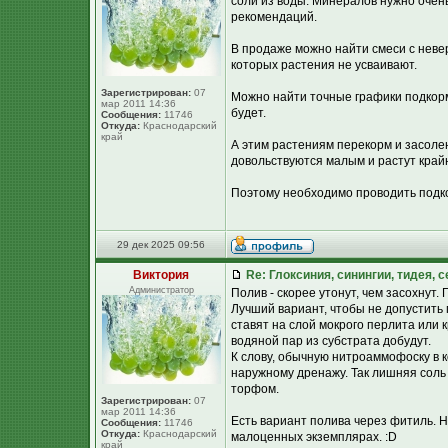
соли из воды. Минералов нужно очень
рекомендаций.
В продаже можно найти смеси с неве
которых растения не усваивают.
Зарегистрирован:
07
Можно найти точные графики подкорм
мар 2011 14:36
будет.
Сообщения:
11746
Откуда:
Краснодарский
край
А этим растениям перекорм и засоле
довольствуются малым и растут край
Поэтому необходимо проводить подко
29 дек 2025 09:56
Виктория
Re: Глоксиния, синингии, тидея, 
Администратор
Полив - скорее утонут, чем засохнут.
Лучший вариант, чтобы не допустить
ставят на слой мокрого перлита или 
водяной пар из субстрата добудут.
К слову, обычную нитроаммофоску в 
наружному дренажу. Так лишняя соль
торфом.
Зарегистрирован:
07
мар 2011 14:36
Есть вариант полива через фитиль. Н
Сообщения:
11746
Откуда:
Краснодарский
малоценных экземплярах. :D
край