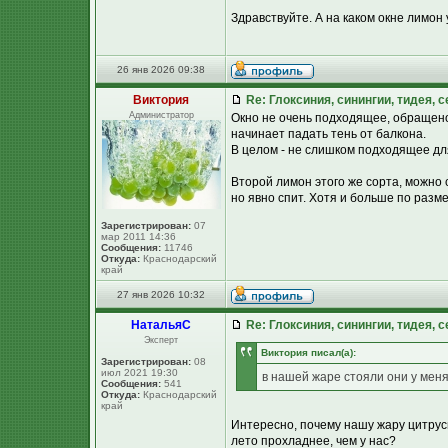
Здравствуйте. А на каком окне лимон 
26 янв 2026 09:38
Виктория
Re: Глоксиния, синингии, тидея, 
Администратор
Окно не очень подходящее, обращено 
начинает падать тень от балкона.
В целом - не слишком подходящее дл
Второй лимон этого же сорта, можно с
но явно спит. Хотя и больше по разме
Зарегистрирован:
07
мар 2011 14:36
Сообщения:
11746
Откуда:
Краснодарский
край
27 янв 2026 10:32
НатальяС
Re: Глоксиния, синингии, тидея, 
Эксперт
Виктория писал(а):
Зарегистрирован:
08
июл 2021 19:30
в нашей жаре стояли они у меня
Сообщения:
541
Откуда:
Краснодарский
край
Интересно, почему нашу жару цитрус
лето прохладнее, чем у нас?