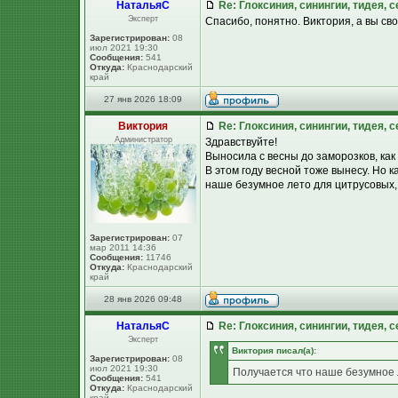
НатальяС
Re: Глоксиния, синингии, тидея, 
Эксперт
Спасибо, понятно. Виктория, а вы св
Зарегистрирован:
08
июл 2021 19:30
Сообщения:
541
Откуда:
Краснодарский
край
27 янв 2026 18:09
Виктория
Re: Глоксиния, синингии, тидея, 
Администратор
Здравствуйте!
Выносила с весны до заморозков, как
В этом году весной тоже вынесу. Но к
наше безумное лето для цитрусовых, с
Зарегистрирован:
07
мар 2011 14:36
Сообщения:
11746
Откуда:
Краснодарский
край
28 янв 2026 09:48
НатальяС
Re: Глоксиния, синингии, тидея, 
Эксперт
Виктория писал(а):
Зарегистрирован:
08
июл 2021 19:30
Получается что наше безумное л
Сообщения:
541
Откуда:
Краснодарский
край