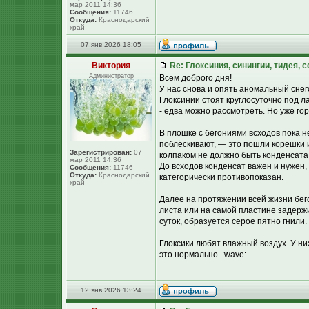
мар 2011 14:36
Сообщения:
11746
Откуда:
Краснодарский
край
07 янв 2026 18:05
Виктория
Re: Глоксиния, синингии, тидея, 
Администратор
Всем доброго дня!
У нас снова и опять аномальный снег
Глоксинии стоят круглосуточно под л
- едва можно рассмотреть. Но уже го
В плошке с бегониями всходов пока н
поблёскивают, — это пошли корешки и 
Зарегистрирован:
07
колпаком не должно быть конденсата 
мар 2011 14:36
До всходов конденсат важен и нужен, 
Сообщения:
11746
Откуда:
Краснодарский
категорически противопоказан.
край
Далее на протяжении всей жизни бегон
листа или на самой пластине задержи
суток, образуется серое пятно гнили
Глоксики любят влажный воздух. У ни
это нормально. :wave:
12 янв 2026 13:24