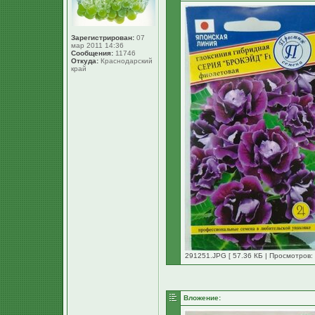
Зарегистрирован:
07
мар 2011 14:36
Сообщения:
11746
Откуда:
Краснодарский
край
291251.JPG [ 57.36 КБ | Просмотров: 
Вложение: