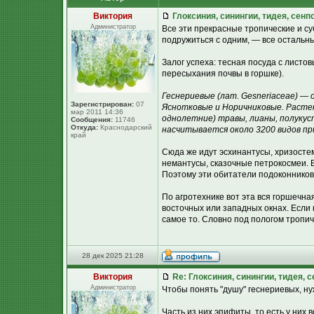
Виктория
Глоксиния, синингии, тидея, сенп
Администратор
Все эти прекрасные тропические и с
подружиться с одним, — все остальны
Залог успеха: тесная посуда с листо
пересыхания почвы в горшке).
Геснериевые (лат. Gesneriaceae) —
Зарегистрирован:
07
Яснотковые и Норичниковые. Расте
мар 2011 14:36
однолетние) травы, лианы, полукус
Сообщения:
11746
Откуда:
Краснодарский
насчитывается около 3200 видов пр
край
Сюда же идут эсхинантусы, хризосте
немантусы, сказочные петрокосмеи. 
Поэтому эти обитатели подоконников
По агротехнике вот эта вся горшечна
восточных или западных окнах. Если 
самое то. Словно под пологом тропич
28 дек 2025 21:28
Виктория
Re: Глоксиния, синингии, тидея, 
Администратор
Чтобы понять "душу" геснериевых, ну
Часть из них эпифиты, то есть у них