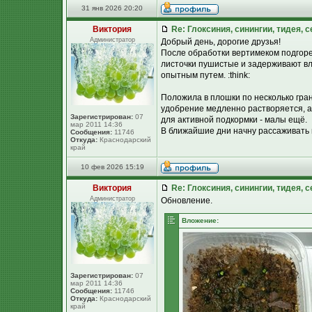
31 янв 2026 20:20
Виктория
Re: Глоксиния, синингии, тидея, 
Администратор
Добрый день, дорогие друзья!
После обработки вертимеком подгорел
листочки пушистые и задерживают влаг
опытным путем. :think:
Положила в плошки по несколько гран
удобрение медленно растворяется, а
Зарегистрирован:
07
для активной подкормки - малы ещё.
мар 2011 14:36
В ближайшие дни начну рассаживать в
Сообщения:
11746
Откуда:
Краснодарский
край
10 фев 2026 15:19
Виктория
Re: Глоксиния, синингии, тидея, 
Администратор
Обновление.
Вложение:
Зарегистрирован:
07
мар 2011 14:36
Сообщения:
11746
Откуда:
Краснодарский
край