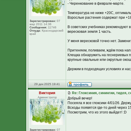
- Черенкование в феврале-марте.
Температура не ниже +20С, оптималь
Взрослые растения содержат при +1
Зарегистрирован:
07
мар 2011 14:36
В советских учебниках рекомендуют в 
Сообщения:
11746
Откуда:
Краснодарский
вересковая земля 1 часть.
край
У меня вересковой точно нет. Замен
Притеняем, поливаем, ждём пока нап
Клещка обнаружить на геснериевых п
крупные овальные или округлые окошк
Держим в подходящих условиях и нас
29 дек 2025 19:41
Виктория
Re: Глоксиния, синингии, тидея, 
Администратор
Добрый вечер!
Посеяла я все глоксики 4/01/26. Держу
Всходы появятся где-то дней через 15
Посмотрим, что из этого выйдет! :D
Зарегистрирован:
07