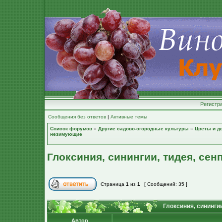
Регистр
Сообщения без ответов
|
Активные темы
Список форумов
»
Другие садово-огородные культуры
»
Цветы и д
незимующие
Глоксиния, синингии, тидея, сен
Страница
1
из
1
[ Сообщений: 35 ]
Глоксиния, синингии
Автор