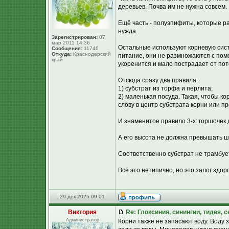
деревьев. Почва им не нужна совсем.
Ещё часть - полуэпифиты, которые рас
нужда.
Зарегистрирован:
07
мар 2011 14:36
Остальные используют корневую сист
Сообщения:
11746
Откуда:
Краснодарский
питание, они не размножаются с пом
край
укоренится и мало пострадает от пот
Отсюда сразу два правила:
1) субстрат из торфа и перлита;
2) маленькая посуда. Такая, чтобы ко
слову в центр субстрата корни или п
И знаменитое правило 3-х: горшочек
А его высота не должна превышать ш
Соответственно субстрат не трамбует
Всё это нетипично, но это залог здор
29 дек 2025 09:01
Виктория
Re: Глоксиния, синингии, тидея, 
Администратор
Корни также не запасают воду. Воду