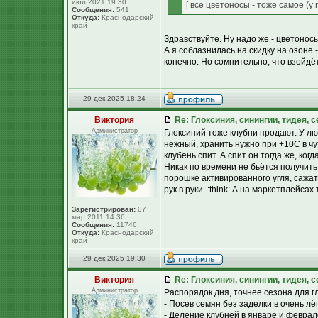
июл 2021 19:30
[ все цветоносы - тоже самое (у 
Сообщения:
541
Откуда:
Краснодарский
край
Здравствуйте. Ну надо же - цветонос
А я соблазнилась на скидку на озоне 
конечно. Но сомнительно, что взойдёт
29 дек 2025 18:24
Виктория
Re: Глоксиния, синингии, тидея, 
Администратор
Глоксиний тоже клубни продают. У лю
нежный, хранить нужно при +10С в ч
клубень спит. А спит он тогда же, когда
Никак по времени не бьётся получить 
порошке активированного угля, сажат
рук в руки. :think: А на маркетплейса
Зарегистрирован:
07
мар 2011 14:36
Сообщения:
11746
Откуда:
Краснодарский
край
29 дек 2025 19:30
Виктория
Re: Глоксиния, синингии, тидея, 
Администратор
Распорядок дня, точнее сезона для г
- Посев семян без заделки в очень лё
- Деление клубней в январе и феврал