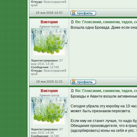
Откуда:
Краснодарский
край
16 янв 2026 14:37
Виктория
Re: Глоксиния, синингии, тидея, 
Администратор
Взошла одна Брокада. Даже если она б
Зарегистрирован:
07
мар 2011 14:36
Сообщения:
11746
Откуда:
Краснодарский
край
18 янв 2026 11:21
Виктория
Re: Глоксиния, синингии, тидея, 
Администратор
Брокады и Аванти взошли активненько.
Сегодня убрала эту коробку на 10 час
может быть признаком пересвета.
Если ему не станет лучше, то надо бу
Обещания производителя, что в гранул
Зарегистрирован:
07
(адсорбировать) ионы на себя и упс. 
мар 2011 14:36
Сообщения:
11746