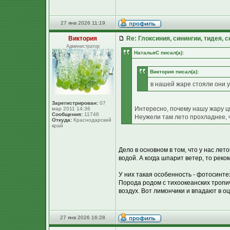
27 янв 2026 11:19
Виктория
Re: Глоксиния, синингии, тидея, 
Администратор
НатальяС писал(а):
Виктория писал(а):
в нашей жаре стояли они у
Зарегистрирован:
07
Интересно, почему нашу жару ц
мар 2011 14:36
Сообщения:
11746
Неужели там лето прохладнее, 
Откуда:
Краснодарский
край
Дело в основном в том, что у нас лет
водой. А когда шпарит ветер, то рек
У них такая особенность - фотосинте
Порода родом с тихоокеанских тропич
воздух. Вот лимончики и впадают в оц
27 янв 2026 16:28