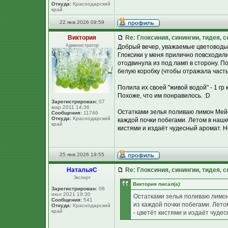
Откуда:
Краснодарский
край
22 янв 2026 09:59
Виктория
Re: Глоксиния, синингии, тидея, 
Администратор
Добрый вечер, уважаемые цветоводы
Глоксики у меня прилично повсходил
отодвинула из под ламп в сторону. П
белую коробку (чтобы отражала часть 
Полила их своей "живой водой" - 1 гр
Похоже, что им понравилось. :D
Зарегистрирован:
07
мар 2011 14:36
Остатками зелья поливаю лимон Мейер
Сообщения:
11746
Откуда:
Краснодарский
каждой почки побегами. Летом в нашей
край
кистями и издаёт чудесный аромат. Но 
25 янв 2026 19:55
НатальяС
Re: Глоксиния, синингии, тидея, 
Эксперт
Виктория писал(а):
Зарегистрирован:
08
июл 2021 19:30
Остатками зелья поливаю лимон
Сообщения:
541
из каждой почки побегами. Летом
Откуда:
Краснодарский
край
- цветёт кистями и издаёт чудес