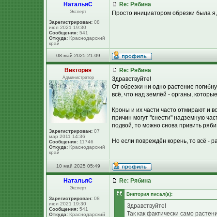
НатальяС
Re: Рябина
Эксперт
Просто инициатором обрезки была я,
Зарегистрирован:
08
июл 2021 19:30
Сообщения:
541
Откуда:
Краснодарский
край
08 май 2025 21:09
Виктория
Re: Рябина
Администратор
Здравствуйте!
От обрезки ни одно растение погибнут
всё, что над землёй - органы, котор
Кроны и их части часто отмирают и в
причин могут "снести" надземную час
подвой, то можно снова привить ряби
Зарегистрирован:
07
мар 2011 14:36
Но если повреждён корень, то всё - р
Сообщения:
11746
Откуда:
Краснодарский
край
10 май 2025 05:49
НатальяС
Re: Рябина
Эксперт
Виктория писал(а):
Зарегистрирован:
08
июл 2021 19:30
Здравствуйте!
Сообщения:
541
Так как фактически само растени
Откуда:
Краснодарский