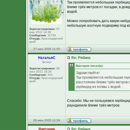
Так проявляется небольшая гербицид
ближе трёх метров от посадки, в дож
водой.
Можно попробовать дать какую-нибудь
небольшую азотную подкормку под ко
Зарегистрирован:
07
мар 2011 14:36
Сообщения:
11746
Откуда:
Краснодарский
край
27 июн 2025 21:05
НатальяС
Re: Рябина
Эксперт
Виктория писал(а):
Зарегистрирован:
08
июл 2021 19:30
Здравствуйте!
Сообщения:
541
Так проявляется небольшая гер
Откуда:
Краснодарский
край
расстоянии ближе трёх метров о
гербицид из почвы с водой. :
Спасибо. Мы не пользуемся гербицида
раундапили ближе трёх метров.
28 июн 2025 12:59
Виктория
Re: Рябина