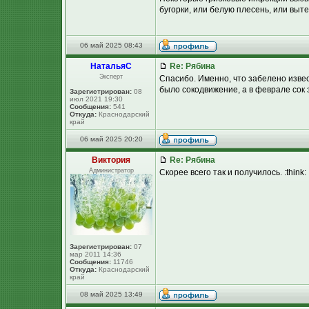
бугорки, или белую плесень, или выт
06 май 2025 08:43
НатальяС
Re: Рябина
Эксперт
Спасибо. Именно, что забелено извес
было сокодвижение, а в феврале сок
Зарегистрирован:
08
июл 2021 19:30
Сообщения:
541
Откуда:
Краснодарский
край
06 май 2025 20:20
Виктория
Re: Рябина
Администратор
Скорее всего так и получилось. :think:
Зарегистрирован:
07
мар 2011 14:36
Сообщения:
11746
Откуда:
Краснодарский
край
08 май 2025 13:49