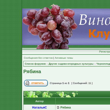
Регистр
Сообщения без ответов
|
Активные темы
Список форумов
»
Другие садово-огородные культуры
»
Черноплод
Рябина
Страница
1
из
1
[ Сообщений: 11 ]
Автор
НатальяС
Рябина