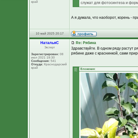
край
служат для фотосинтеза и фор
А я думала, что наоборот, корень - п
10 май 2025 20:17
НатальяС
Re: Рябина
Эксперт
Здравствуйте. В одном ряду растут ря
рябине даже с краснинкой, сами прир
Зарегистрирован:
08
июл 2021 19:30
Сообщения:
541
Откуда:
Краснодарский
край
Вложения: