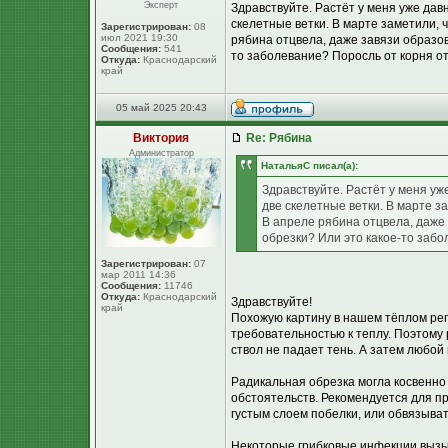
Эксперт
Здравствуйте. Растёт у меня уже да
скелетные ветки. В марте заметили, 
Зарегистрирован:
08
июл 2021 19:30
рябина отцвела, даже завязи образов
Сообщения:
541
то заболевание? Поросль от корня от
Откуда:
Краснодарский
край
05 май 2025 20:43
Виктория
Re: Рябина
Администратор
НатальяС писал(а):
Здравствуйте. Растёт у меня у
две скелетные ветки. В марте з
В апреле рябина отцвела, даже 
обрезки? Или это какое-то забо
Зарегистрирован:
07
мар 2011 14:36
Сообщения:
11746
Откуда:
Краснодарский
Здравствуйте!
край
Похожую картину в нашем тёплом рег
требовательностью к теплу. Поэтому
ствол не падает тень. А затем любо
Радикальная обрезка могла косвенно 
обстоятельств. Рекомендуется для п
густым слоем побелки, или обвязыва
Некоторые грибковые инфекции вызы