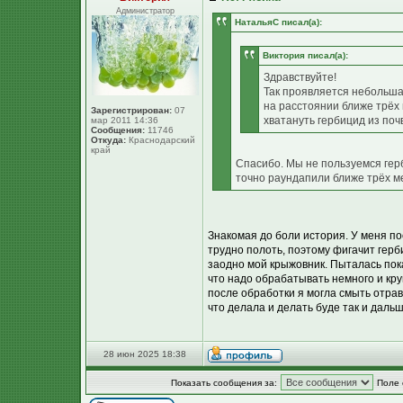
Администратор
НатальяС писал(а):
Виктория писал(а):
Здравствуйте!
Так проявляется небольша
на расстоянии ближе трёх 
Зарегистрирован:
07
хватануть гербицид из почв
мар 2011 14:36
Сообщения:
11746
Откуда:
Краснодарский
край
Спасибо. Мы не пользуемся герб
точно раундапили ближе трёх м
Знакомая до боли история. У меня п
трудно полоть, поэтому фигачит герб
заодно мой крыжовник. Пыталась пок
что надо обрабатывать немного и кру
после обработки я могла смыть отрав
что делала и делать буде так и дальш
28 июн 2025 18:38
Показать сообщения за:
Поле 