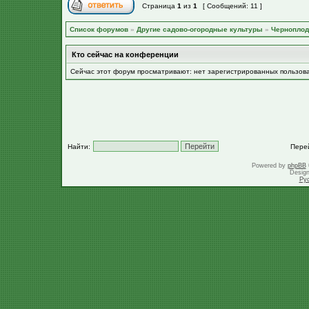
Страница
1
из
1
[ Сообщений: 11 ]
Список форумов
»
Другие садово-огородные культуры
»
Черноплод
Кто сейчас на конференции
Сейчас этот форум просматривают: нет зарегистрированных пользов
Найти:
Пере
Powered by
phpBB
Desig
Ру