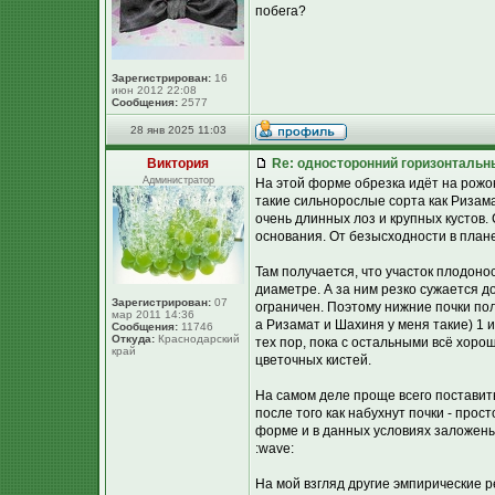
побега?
Зарегистрирован:
16
июн 2012 22:08
Сообщения:
2577
28 янв 2025 11:03
Виктория
Re: односторонний горизонтальн
Администратор
На этой форме обрезка идёт на рожо
такие сильнорослые сорта как Ризам
очень длинных лоз и крупных кустов.
основания. От безысходности в плане
Там получается, что участок плодонося
диаметре. А за ним резко сужается до
Зарегистрирован:
07
ограничен. Поэтому нижние почки полу
мар 2011 14:36
а Ризамат и Шахиня у меня такие) 1 
Сообщения:
11746
Откуда:
Краснодарский
тех пор, пока с остальными всё хоро
край
цветочных кистей.
На самом деле проще всего поставить
после того как набухнут почки - прос
форме и в данных условиях заложены 
:wave:
На мой взгляд другие эмпирические р