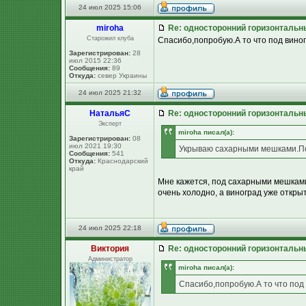
24 июл 2025 15:06
miroha
Re: односторонний горизонтальн
Старожил клуба
Спасибо,попробую.А то что под виног
Зарегистрирован:
28
июл 2015 22:36
Сообщения:
89
Откуда:
север Украины
24 июл 2025 21:32
НатальяС
Re: односторонний горизонтальн
Эксперт
miroha писал(а):
Зарегистрирован:
08
июл 2021 19:30
Укрываю сахарными мешками.По
Сообщения:
541
Откуда:
Краснодарский
край
Мне кажется, под сахарными мешками
очень холодно, а виноград уже откры
24 июл 2025 22:18
Виктория
Re: односторонний горизонтальн
Администратор
miroha писал(а):
Спасибо,попробую.А то что под 