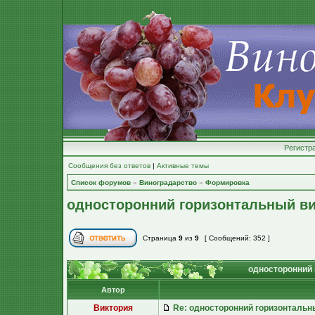
Регистр
Сообщения без ответов
|
Активные темы
Список форумов
»
Виноградарство
»
Формировка
односторонний горизонтальный ви
Страница
9
из
9
[ Сообщений: 352 ]
односторонний 
Автор
Виктория
Re: односторонний горизонтальн