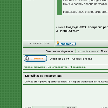
склонен по своей природе к мно
моих условиях словно не хватае
Надежде АЗОС эта формировка ма
У меня Надежда АЗОС прекрасно раст
И Оригинал тоже.
28 сен 2025 20:44
Показать сообщения за:
Поле 
Страница
9
из
9
[ Сообщений: 352 ]
Список форумов
»
Виноградарство
»
Формировка
Кто сейчас на конференции
Сейчас этот форум просматривают: нет зарегистрированных пользов
Найти:
Пере