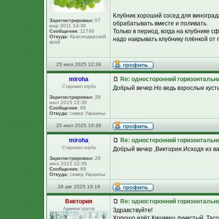
Клубник хороший сосед для винограда
Зарегистрирован:
07
обрабатывать вместе и поливать.
мар 2011 14:36
Только в период, когда на клубнике с
Сообщения:
11746
Откуда:
Краснодарский
надо накрывать клубнику плёнкой от 
край
25 июл 2025 12:39
miroha
Re: односторонний горизонтальн
Старожил клуба
Добрый вечер.Но ведь взрослые куст
Зарегистрирован:
28
июл 2015 22:36
Сообщения:
89
Откуда:
север Украины
25 июл 2025 19:39
miroha
Re: односторонний горизонтальн
Старожил клуба
Добрый вечер ,Виктория.Исходя из в
Зарегистрирован:
28
июл 2015 22:36
Сообщения:
89
Откуда:
север Украины
28 авг 2025 19:19
Виктория
Re: односторонний горизонтальн
Администратор
Здравствуйте!
Хорошо идёт Кишмиш лучистый, Тасон