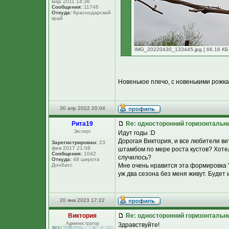
мар 2011 14:36
Сообщения:
11746
Откуда:
Краснодарский
край
IMG_20220430_133445.jpg [ 66.16 КБ 
Новенькое плечо, с новенькими рожкам
30 апр 2022 20:04
Рита19
Re: односторонний горизонтальн
Эксперт
Идут годы :D
Дорогая Виктория, и все любители в
Зарегистрирован:
23
фев 2017 21:08
штамбом по мере роста кустов? Хотел
Сообщения:
1042
случилось?
Откуда:
48 широта
Донбасс
Мне очень нравится эта формировка "
уж два сезона без меня живут. Будет
20 янв 2023 17:22
Виктория
Re: односторонний горизонтальн
Администратор
Здравствуйте!