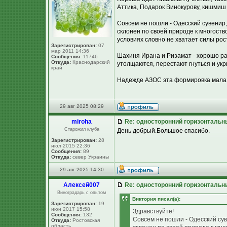
Аттика, Подарок Винокурову, кишмиш
Совсем не пошли - Одесский сувенир,
склонен по своей природе к многоств
условиях словно не хватает силы рос
Зарегистрирован:
07
мар 2011 14:36
Шахиня Ирана и Ризамат - хорошо рас
Сообщения:
11746
Откуда:
Краснодарский
утолщаются, перестают гнуться и укр
край
Надежде АЗОС эта формировка мала, о
29 авг 2025 08:29
miroha
Re: односторонний горизонтальн
Старожил клуба
День добрый.Большое спасибо.
Зарегистрирован:
28
июл 2015 22:36
Сообщения:
89
Откуда:
север Украины
29 авг 2025 14:30
Алексей007
Re: односторонний горизонтальн
Виноградарь с опытом
Виктория писал(а):
Зарегистрирован:
19
июн 2017 15:58
Здравствуйте!
Сообщения:
132
Совсем не пошли - Одесский сув
Откуда:
Ростовская
область