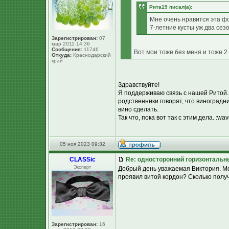
Рита19 писал(а):
Мне очень нравится эта фо
7-летние кусты уж два сез
Зарегистрирован:
07
мар 2011 14:36
Сообщения:
11746
Вот мои тоже без меня и тоже 2 с
Откуда:
Краснодарский
край
Здравствуйте!
Я поддерживаю связь с нашей Ритой.
родственники говорят, что виноградник
вино сделать.
Так что, пока вот так с этим дела. :wav
05 ноя 2023 09:32
CLASSic
Re: односторонний горизонтальн
Эксперт
Добрый день уважаемая Виктория. Мож
проявил витой кордон? Сколько получил
Зарегистрирован:
16