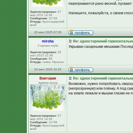
перегреваются рано весной, пускают с
Зарегистрирован:
07
Напишите, пожалуйста, о своем спосо
мар 2011 14:36
Сообщения:
11746
Откуда:
Краснодарский
край
23 июл 2025 07:20
miroha
Re: односторонний горизонтальн
Старожил клуба
Укрываю сахарными мешками.Послед
Зарегистрирован:
28
июл 2015 22:36
Сообщения:
89
Откуда:
север Украины
23 июл 2025 22:25
Виктория
Re: односторонний горизонтальн
Администратор
Возможно, нужно попробовать сверху
(непрозрачную) или плёнку. А под са
на земле лежали и мышки глазки не по
Зарегистрирован:
07
мар 2011 14:36
Сообщения:
11746
Откуда:
Краснодарский
край