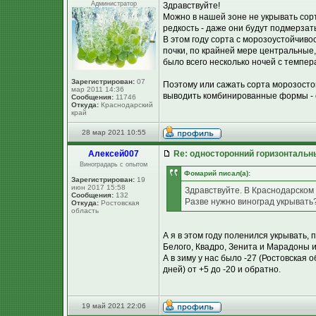
Администратор
Здравствуйте!
Можно в нашей зоне не укрывать сорт
редкость - даже они будут подмерзать
В этом году сорта с морозоустойчиво
почки, по крайней мере центральные
было всего несколько ночей с темпер
Зарегистрирован:
07
Поэтому или сажать сорта морозосто
мар 2011 14:36
выводить комбинированные формы - с
Сообщения:
11746
Откуда:
Краснодарский
край
28 мар 2021 10:55
Алексей007
Re: односторонний горизонтальн
Виноградарь с опытом
Фомарий писал(а):
Зарегистрирован:
19
июн 2017 15:58
Здравствуйте. В Краснодарском 
Сообщения:
132
Разве нужно виноград укрывать
Откуда:
Ростовская
область
А я в этом году поленился укрывать,
Белого, Квадро, Зенита и Марадоны и 
А в зиму у нас было -27 (Ростовская 
дней) от +5 до -20 и обратно.
19 май 2021 22:06