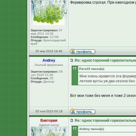
Формировка строгая. При ежегодном ух
Зарегистрирован:
07
мар 2011 14:36
Сообщения:
11746
Откуда:
Краснодарский
край
20 янв 2023 18:48
Andrey
Re: односторонний горизонтальн
Опытный форумчанин
Рита19 писал(а):
Зарегистрирован:
29
сен 2016 21:28
Мне очень нравится эта формиро
Сообщения:
25
летние кусты уж два сезона без
Откуда:
Донецк
Вот мои тоже без меня и тоже 2 сезона
05 ноя 2023 00:18
Виктория
Re: односторонний горизонтальн
Администратор
Andrey писал(а):