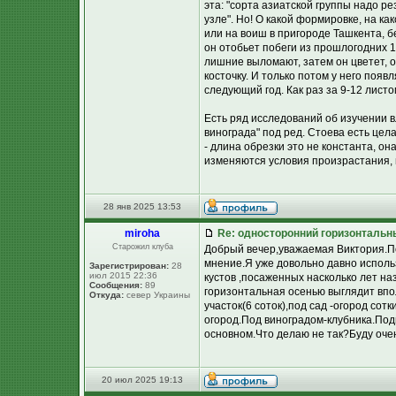
эта: "сорта азиатской группы надо рез
узле". Но! О какой формировке, на ка
или на воиш в пригороде Ташкента, бе
он отобьет побеги из прошлогодних 1
лишние выломают, затем он цветет, 
косточку. И только потом у него поя
следующий год. Как раз за 9-12 листо
Есть ряд исследований об изучении 
винограда" под ред. Стоева есть цела
- длина обрезки это не константа, о
изменяются условия произрастания, 
28 янв 2025 13:53
miroha
Re: односторонний горизонтальн
Старожил клуба
Добрый вечер,уважаемая Виктория.По
мнение.Я уже довольно давно исполь
Зарегистрирован:
28
июл 2015 22:36
кустов ,посаженных насколько лет наз
Сообщения:
89
горизонтальная осенью выглядит вп
Откуда:
север Украины
участок(6 соток),под сад -огород сот
огород.Под виноградом-клубника.Под
основном.Что делаю не так?Буду оче
20 июл 2025 19:13