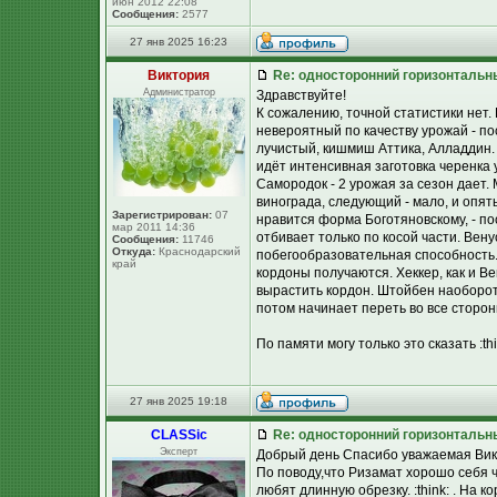
июн 2012 22:08
Сообщения:
2577
27 янв 2025 16:23
Виктория
Re: односторонний горизонтальн
Администратор
Здравствуйте!
К сожалению, точной статистики нет.
невероятный по качеству урожай - п
лучистый, кишмиш Аттика, Алладдин. 
идёт интенсивная заготовка черенка
Самородок - 2 урожая за сезон дает.
винограда, следующий - мало, и опять
Зарегистрирован:
07
нравится форма Боготяновскому, - по
мар 2011 14:36
отбивает только по косой части. Вен
Сообщения:
11746
Откуда:
Краснодарский
побегообразовательная способность.
край
кордоны получаются. Хеккер, как и В
вырастить кордон. Штойбен наоборот
потом начинает переть во все сторон
По памяти могу только это сказать :thi
27 янв 2025 19:18
CLASSic
Re: односторонний горизонтальн
Эксперт
Добрый день Спасибо уважаемая Викто
По поводу,что Ризамат хорошо себя чу
любят длинную обрезку. :think: . На