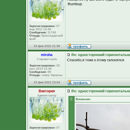
:thumbup:
Зарегистрирован:
07
мар 2011 14:36
Сообщения:
11746
Откуда:
Краснодарский
край
23 фев 2022 21:56
miroha
Re: односторонний горизонтальн
Старожил клуба
Спасибо,я тоже к этому склонялся.
Зарегистрирован:
28
июл 2015 22:36
Сообщения:
89
Откуда:
север Украины
23 фев 2022 23:04
Виктория
Re: односторонний горизонтальн
Администратор
Вложение:
Зарегистрирован:
07