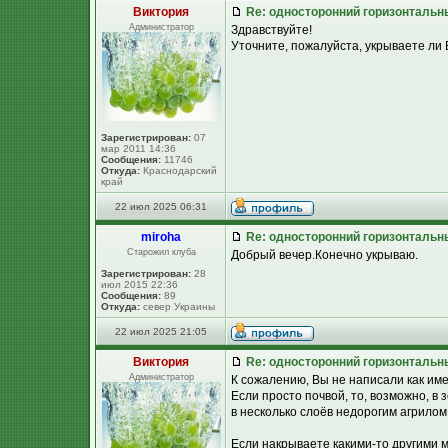
Виктория
Re: односторонний горизонтальн
Администратор
Здравствуйте!
Уточните, пожалуйста, укрываете ли
Зарегистрирован:
07
мар 2011 14:36
Сообщения:
11746
Откуда:
Краснодарский
край
22 июл 2025 06:31
miroha
Re: односторонний горизонтальн
Старожил клуба
Добрый вечер.Конечно укрываю.
Зарегистрирован:
28
июл 2015 22:36
Сообщения:
89
Откуда:
север Украины
22 июл 2025 21:05
Виктория
Re: односторонний горизонтальн
Администратор
К сожалению, Вы не написали как име
Если просто почвой, то, возможно, в 
в несколько слоёв недорогим агрилом
Если накрываете какими-то другими м