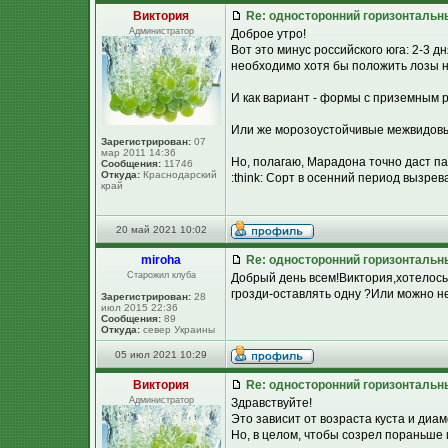
Виктория
Re: односторонний горизонтальн
Администратор
Доброе утро!
Вот это минус российского юга: 2-3 д
необходимо хотя бы положить лозы на
И как вариант - формы с приземным р
Или же морозоустойчивые межвидовые 
Зарегистрирован:
07
мар 2011 14:36
Но, полагаю, Марадона точно даст па
Сообщения:
11746
Откуда:
Краснодарский
:think: Сорт в осенний период вызрев
край
20 май 2021 10:02
miroha
Re: односторонний горизонтальн
Старожил клуба
Добрый день всем!Виктория,хотелось
грозди-оставлять одну ?Или можно н
Зарегистрирован:
28
июл 2015 22:36
Сообщения:
89
Откуда:
север Украины
05 июл 2021 10:29
Виктория
Re: односторонний горизонтальн
Администратор
Здравствуйте!
Это зависит от возраста куста и диам
Но, в целом, чтобы созрел пораньше 