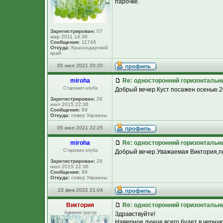
парочке.
Зарегистрирован:
07
мар 2011 14:36
Сообщения:
11746
Откуда:
Краснодарский
край
05 июл 2021 20:20
miroha
Re: односторонний горизонтальн
Старожил клуба
Добрый вечер.Куст посажен осенью 
Зарегистрирован:
28
июл 2015 22:36
Сообщения:
89
Откуда:
север Украины
05 июл 2021 22:25
miroha
Re: односторонний горизонтальн
Старожил клуба
Добрый вечер.Уважаемая Виктория,по
Зарегистрирован:
28
июл 2015 22:36
Сообщения:
89
Откуда:
север Украины
23 фев 2022 21:04
Виктория
Re: односторонний горизонтальн
Администратор
Здравствуйте!
Наверное лучше всего будет в черную