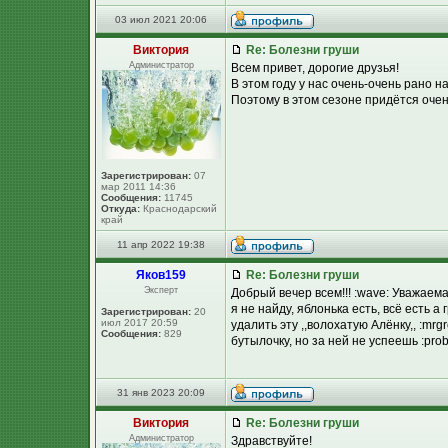
03 июл 2021 20:06
Виктория
Re: Болезни груши
Администратор
Всем привет, дорогие друзья!
В этом году у нас очень-очень рано 
Поэтому в этом сезоне придётся очен
Зарегистрирован:
07
мар 2011 14:36
Сообщения:
11745
Откуда:
Краснодарский
край
11 апр 2022 19:38
Яков159
Re: Болезни груши
Эксперт
Добрый вечер всем!!! :wave: Уважаем
я не найду, яблонька есть, всё есть а 
Зарегистрирован:
20
июл 2017 20:59
удалить эту ,,волохатую Алёнку,, :mrgr
Сообщения:
829
бутылочку, но за ней не успеешь :prob
31 янв 2023 20:09
Виктория
Re: Болезни груши
Администратор
Здравствуйте!