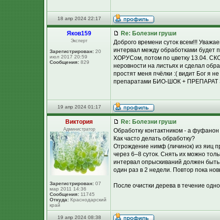
18 апр 2024 22:17
Яков159
Re: Болезни груши
Эксперт
Доброго времени суток всем!!! Уважа
интервал между обработками будет пр
Зарегистрирован:
20
июл 2017 20:59
ХОРУСом, потом по цветку 13.04. СКО
Сообщения:
829
неровности на листьях и сделал обр
простят меня пчёлки :( видит Бог я не
препаратами БИО-ШОК + ПРЕПАРАТ 30Д
19 апр 2024 01:17
Виктория
Re: Болезни груши
Администратор
Обработку контактником - а фуфанон 
Как часто делать обработку?
Отрождение нимф (личинок) из яиц п
через 6–8 суток. Снять их можно тол
интервал опрыскиваний должен быть п
один раз в 2 недели. Повтор пока но
Зарегистрирован:
07
После очистки дерева в течение одно
мар 2011 14:36
Сообщения:
11745
Откуда:
Краснодарский
край
19 апр 2024 08:38