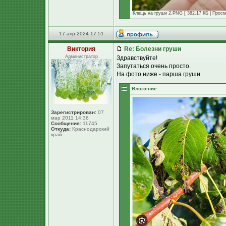
Клещь на груши 2.PNG [ 382.17 КБ | Просм
17 апр 2024 17:51
Виктория
Re: Болезни груши
Администратор
Здравствуйте!
Запутаться очень просто.
На фото ниже - парша груши
Вложение:
Зарегистрирован:
07
мар 2011 14:36
Сообщения:
11745
Откуда:
Краснодарский
край