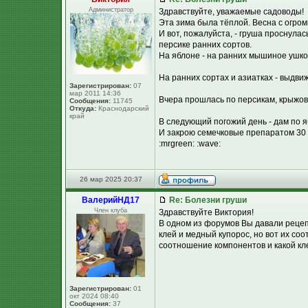
Администратор
Здравствуйте, уважаемые садоводы!
Эта зима была тёплой. Весна с огро
И вот, пожалуйста, - груша проснула
персике ранних сортов.
На яблоне - на ранних мышиное ушко,
На ранних сортах и азиатках - выдви
Зарегистрирован:
07
мар 2011 14:36
Вчера прошлась по персикам, крыжовн
Сообщения:
11745
Откуда:
Краснодарский
край
В следующий погожий день - дам по я
И закрою семечковые препаратом 30 
:mrgreen: :wave:
26 мар 2025 20:37
ВалерийНД17
Re: Болезни груши
Член клуба
Здравствуйте Виктория!
В одном из форумов Вы давали рецеп
клей и медный купорос, но вот их со
соотношение компонентов и какой кл
Зарегистрирован:
01
окт 2024 08:40
Сообщения:
37