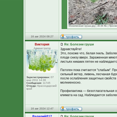
Монилиозная груша.jpg [ 38.94 КБ | Просмо
16 авг 2024 08:27
Виктория
Re: Болезни груши
Администратор
Здравствуйте!
Это, похоже что, белая гниль. Забол
плоде снизу вверх. Зараженная мякот
листьях никаких пятен не наблюдает
Патоген пока считается "слабым". Пр
сильный ветер, ливень, песчаная бур
Зарегистрирован:
07
после ослабления защитных свойств к
мар 2011 14:36
молниеносно.
Сообщения:
11745
Откуда:
Краснодарский
край
Профилактика — безотлагательная об
климата на сад. Наблюдается заболе
16 авг 2024 12:47
ВалерийД17
Re: Болезни груши