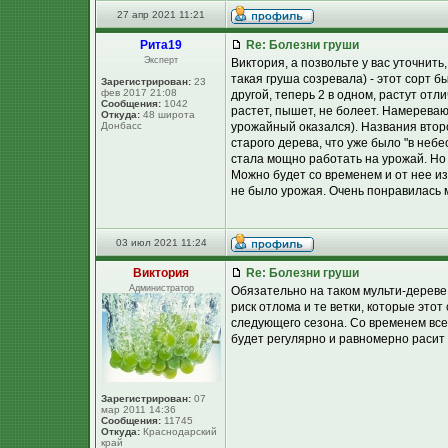
27 апр 2021 11:21
Рита19
Re: Болезни груши
Эксперт
Виктория, а позвольте у вас уточнит
такая груша созревала) - этот сорт 
Зарегистрирован:
23
фев 2017 21:08
другой, теперь 2 в одном, растут отли
Сообщения:
1042
растет, пышет, не болеет. Намереваю
Откуда:
48 широта
Донбасс
урожайный оказался). Названия второ
старого дерева, что уже было "в небе
стала мощно работать на урожай. Но 
Можно будет со временем и от нее изб
не было урожая. Очень понравилась м
03 июл 2021 11:24
Виктория
Re: Болезни груши
Администратор
Обязательно на таком мульти-дереве
риск отлома и те ветки, которые это
следующего сезона. Со временем все
будет регулярно и равномерно расит 
Зарегистрирован:
07
мар 2011 14:36
Сообщения:
11745
Откуда:
Краснодарский
край