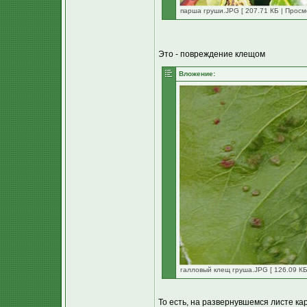
парша груши.JPG [ 207.71 КБ | Просм
Это - повреждение клещом
Вложение:
галловый клещ груша.JPG [ 126.09 КБ
То есть, на развернувшемся листе ка