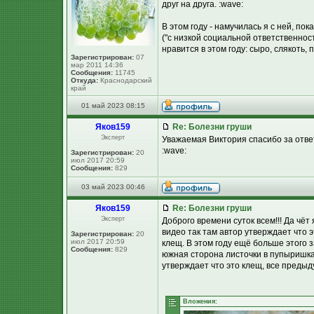
друг на друга. :wave:
В этом году - намучилась я с ней, пок
("с низкой социальной ответственнос
нравится в этом году: сыро, слякоть,
Зарегистрирован:
07
мар 2011 14:36
Сообщения:
11745
Откуда:
Краснодарский
край
01 май 2023 08:15
Яков159
Re: Болезни груши
Эксперт
Уважаемая Виктория спасибо за ответ,
:wave:
Зарегистрирован:
20
июл 2017 20:59
Сообщения:
829
03 май 2023 00:46
Яков159
Re: Болезни груши
Эксперт
Доброго времени суток всем!!! Да чёт
видео так там автор утверждает что э
Зарегистрирован:
20
июл 2017 20:59
клещ. В этом году ещё больше этого 
Сообщения:
829
южная сторона листочки в пупыришках
утверждает что это клещ, все предыд
Вложения: