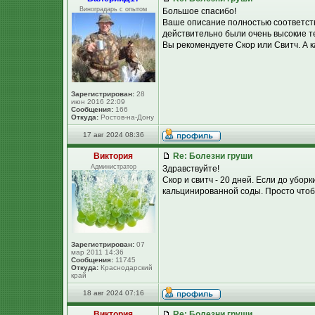
Виноградарь с опытом
Большое спасибо!
Ваше описание полностью соответству
действительно были очень высокие т
Вы рекомендуете Скор или Свитч. А к
Зарегистрирован:
28
июн 2016 22:09
Сообщения:
166
Откуда:
Ростов-на-Дону
17 авг 2024 08:36
Виктория
Re: Болезни груши
Администратор
Здравствуйте!
Скор и свитч - 20 дней. Если до убор
кальцинированной соды. Просто чтоб
Зарегистрирован:
07
мар 2011 14:36
Сообщения:
11745
Откуда:
Краснодарский
край
18 авг 2024 07:16
Виктория
Re: Болезни груши