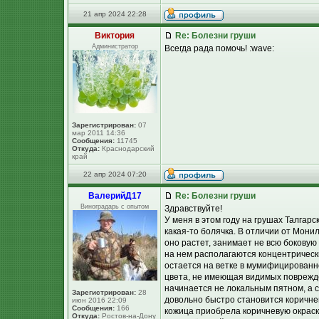
21 апр 2024 22:28
Виктория
Re: Болезни груши
Администратор
Всегда рада помочь! :wave:
Зарегистрирован:
07
мар 2011 14:36
Сообщения:
11745
Откуда:
Краснодарский
край
22 апр 2024 07:20
ВалерийД17
Re: Болезни груши
Виноградарь с опытом
Здравствуйте!
У меня в этом году на грушах Талга
какая-то болячка. В отличии от Мони
оно растет, занимает не всю боковую
на нем располагаются концентрически
остается на ветке в мумифицированн
цвета, не имеющая видимых поврежде
начинается не локальным пятном, а с
Зарегистрирован:
28
довольно быстро становится коричнев
июн 2016 22:09
Сообщения:
166
кожица приобрела коричневую окраску
Откуда:
Ростов-на-Дону