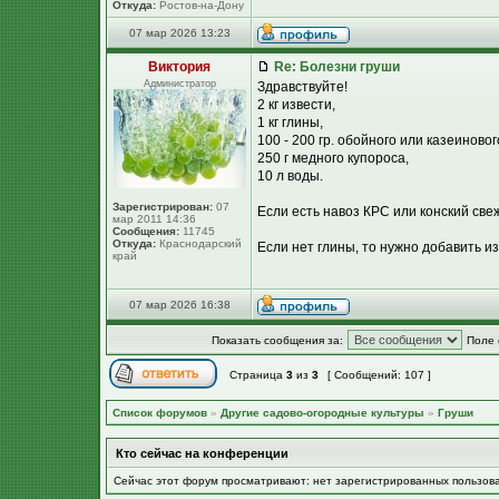
Откуда:
Ростов-на-Дону
07 мар 2026 13:23
Виктория
Re: Болезни груши
Администратор
Здравствуйте!
2 кг извести,
1 кг глины,
100 - 200 гр. обойного или казеиновог
250 г медного купороса,
10 л воды.
Зарегистрирован:
07
Если есть навоз КРС или конский свежи
мар 2011 14:36
Сообщения:
11745
Откуда:
Краснодарский
Если нет глины, то нужно добавить изв
край
07 мар 2026 16:38
Показать сообщения за:
Поле 
Страница
3
из
3
[ Сообщений: 107 ]
Список форумов
»
Другие садово-огородные культуры
»
Груши
Кто сейчас на конференции
Сейчас этот форум просматривают: нет зарегистрированных пользов