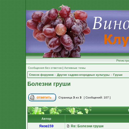
Регистр
Сообщения без ответов
|
Активные темы
Список форумов
»
Другие садово-огородные культуры
»
Груши
Болезни груши
Страница
3
из
3
[ Сообщений: 107 ]
Автор
Яков159
Re: Болезни груши