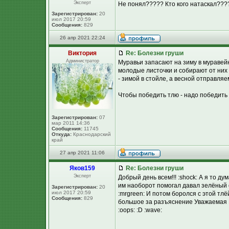
Эксперт
Не понял????? Кто кого натаскал???? :
Зарегистрирован:
20
июл 2017 20:59
Сообщения:
829
26 апр 2021 22:24
Виктория
Re: Болезни груши
Администратор
Муравьи запасают на зиму в муравей
молодые листочки и собирают от них 
- зимой в стойле, а весной отправляе
Чтобы победить тлю - надо победить
Зарегистрирован:
07
мар 2011 14:36
Сообщения:
11745
Откуда:
Краснодарский
край
27 апр 2021 11:06
Яков159
Re: Болезни груши
Эксперт
Добрый день всем!!! :shock: А я то д
им наоборот помогал давал зелёный с
Зарегистрирован:
20
июл 2017 20:59
:mrgreen: И потом боролся с этой тлёй
Сообщения:
829
большое за разъяснение Уважаемая Ви
:oops: :D :wave: