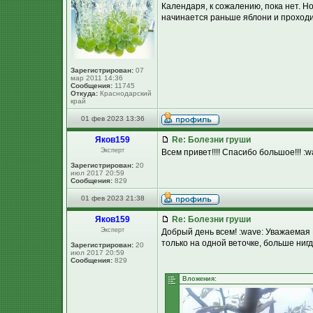
Календаря, к сожалению, пока нет. Н
начинается раньше яблони и проходит
Зарегистрирован:
07
мар 2011 14:36
Сообщения:
11745
Откуда:
Краснодарский
край
01 фев 2023 13:36
Яков159
Re: Болезни груши
Эксперт
Всем привет!!!! Спасибо большое!!! :wa
Зарегистрирован:
20
июл 2017 20:59
Сообщения:
829
01 фев 2023 21:38
Яков159
Re: Болезни груши
Эксперт
Добрый день всем! :wave: Уважаемая 
только на одной веточке, больше нигде 
Зарегистрирован:
20
июл 2017 20:59
Сообщения:
829
Вложения: