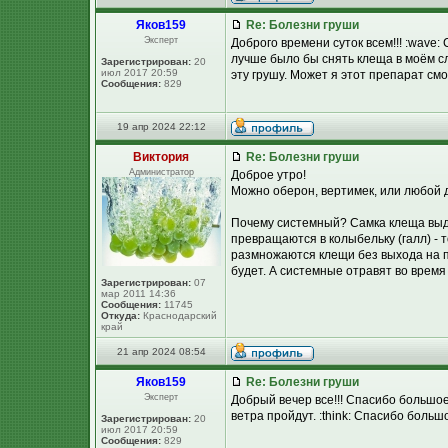
Яков159
Re: Болезни груши
Эксперт
Доброго времени суток всем!!! :wave
лучше было бы снять клеща в моём сл
Зарегистрирован:
20
июл 2017 20:59
эту грушу. Может я этот препарат смо
Сообщения:
829
19 апр 2024 22:12
Виктория
Re: Болезни груши
Администратор
Доброе утро!
Можно оберон, вертимек, или любой 
Почему системный? Самка клеща выде
превращаются в колыбельку (галл) - 
размножаются клещи без выхода на п
будет. А системные отравят во время 
Зарегистрирован:
07
мар 2011 14:36
Сообщения:
11745
Откуда:
Краснодарский
край
21 апр 2024 08:54
Яков159
Re: Болезни груши
Эксперт
Добрый вечер все!!! Спасибо большое 
ветра пройдут. :think: Спасибо большо
Зарегистрирован:
20
июл 2017 20:59
Сообщения:
829