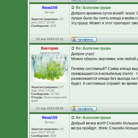
Яков159
Re: Болезни груши
Эксперт
Доброго времени суток всем!!! :wave
лучше было бы снять клеща в моём сл
Зарегистрирован:
20
июл 2017 20:59
эту грушу. Может я этот препарат смо
Сообщения:
829
19 апр 2024 22:12
Виктория
Re: Болезни груши
Администратор
Доброе утро!
Можно оберон, вертимек, или любой 
Почему системный? Самка клеща выде
превращаются в колыбельку (галл) - 
размножаются клещи без выхода на п
будет. А системные отравят во время 
Зарегистрирован:
07
мар 2011 14:36
Сообщения:
11746
Откуда:
Краснодарский
край
21 апр 2024 08:54
Яков159
Re: Болезни груши
Эксперт
Добрый вечер все!!! Спасибо большое 
ветра пройдут. :think: Спасибо большо
Зарегистрирован:
20
июл 2017 20:59
Сообщения:
829