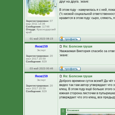
друг на друга. :wave:
В этом году - намучилась я с ней, пок
("с низкой социальной ответственнос
нравится в этом году: сыро, слякоть,
Зарегистрирован:
07
мар 2011 14:36
Сообщения:
11746
Откуда:
Краснодарский
край
01 май 2023 08:15
Яков159
Re: Болезни груши
Эксперт
Уважаемая Виктория спасибо за ответ,
:wave:
Зарегистрирован:
20
июл 2017 20:59
Сообщения:
829
03 май 2023 00:46
Яков159
Re: Болезни груши
Эксперт
Доброго времени суток всем!!! Да чёт
видео так там автор утверждает что э
Зарегистрирован:
20
июл 2017 20:59
клещ. В этом году ещё больше этого 
Сообщения:
829
южная сторона листочки в пупыришках
утверждает что это клещ, все предыд
Вложения: