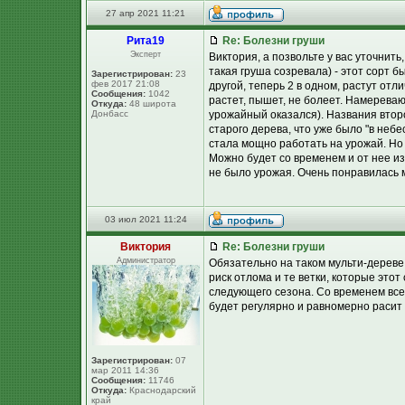
27 апр 2021 11:21
Рита19
Re: Болезни груши
Эксперт
Виктория, а позвольте у вас уточнит
такая груша созревала) - этот сорт 
Зарегистрирован:
23
фев 2017 21:08
другой, теперь 2 в одном, растут отли
Сообщения:
1042
растет, пышет, не болеет. Намереваю
Откуда:
48 широта
Донбасс
урожайный оказался). Названия второ
старого дерева, что уже было "в небе
стала мощно работать на урожай. Но 
Можно будет со временем и от нее изб
не было урожая. Очень понравилась м
03 июл 2021 11:24
Виктория
Re: Болезни груши
Администратор
Обязательно на таком мульти-дереве
риск отлома и те ветки, которые это
следующего сезона. Со временем все
будет регулярно и равномерно расит 
Зарегистрирован:
07
мар 2011 14:36
Сообщения:
11746
Откуда:
Краснодарский
край