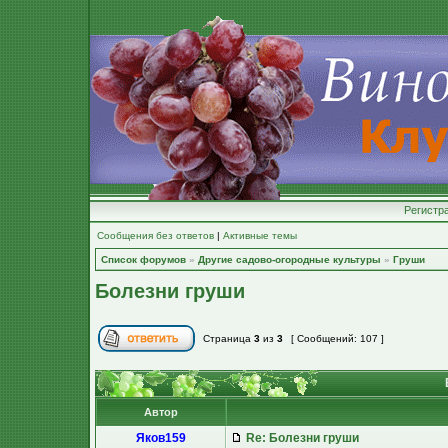
Регистр
Сообщения без ответов
|
Активные темы
Список форумов
»
Другие садово-огородные культуры
»
Груши
Болезни груши
Страница
3
из
3
[ Сообщений: 107 ]
Автор
Яков159
Re: Болезни груши