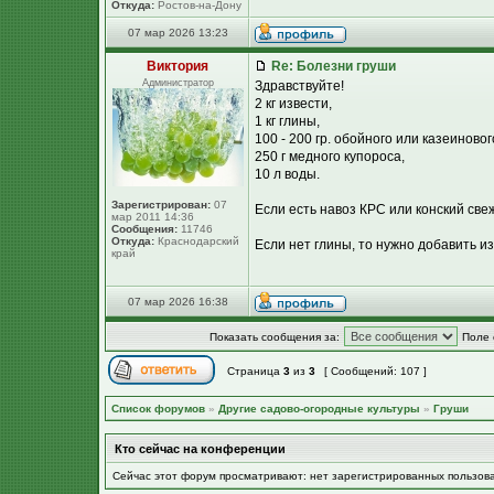
Откуда:
Ростов-на-Дону
07 мар 2026 13:23
Виктория
Re: Болезни груши
Администратор
Здравствуйте!
2 кг извести,
1 кг глины,
100 - 200 гр. обойного или казеиновог
250 г медного купороса,
10 л воды.
Зарегистрирован:
07
Если есть навоз КРС или конский свежи
мар 2011 14:36
Сообщения:
11746
Откуда:
Краснодарский
Если нет глины, то нужно добавить изв
край
07 мар 2026 16:38
Показать сообщения за:
Поле 
Страница
3
из
3
[ Сообщений: 107 ]
Список форумов
»
Другие садово-огородные культуры
»
Груши
Кто сейчас на конференции
Сейчас этот форум просматривают: нет зарегистрированных пользов