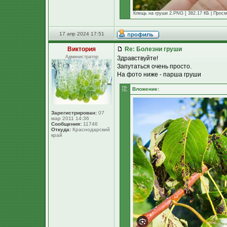
Клещь на груши 2.PNG [ 382.17 КБ | Просм
17 апр 2024 17:51
Виктория
Re: Болезни груши
Администратор
Здравствуйте!
Запутаться очень просто.
На фото ниже - парша груши
Вложение:
Зарегистрирован:
07
мар 2011 14:36
Сообщения:
11746
Откуда:
Краснодарский
край