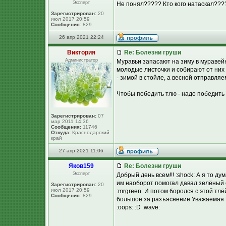
Эксперт
Не понял????? Кто кого натаскал???? :
Зарегистрирован:
20
июл 2017 20:59
Сообщения:
829
26 апр 2021 22:24
Виктория
Re: Болезни груши
Администратор
Муравьи запасают на зиму в муравей
молодые листочки и собирают от них 
- зимой в стойле, а весной отправляе
Чтобы победить тлю - надо победить
Зарегистрирован:
07
мар 2011 14:36
Сообщения:
11746
Откуда:
Краснодарский
край
27 апр 2021 11:06
Яков159
Re: Болезни груши
Эксперт
Добрый день всем!!! :shock: А я то д
им наоборот помогал давал зелёный с
Зарегистрирован:
20
июл 2017 20:59
:mrgreen: И потом боролся с этой тлёй
Сообщения:
829
большое за разъяснение Уважаемая Ви
:oops: :D :wave: