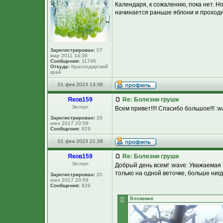
Календаря, к сожалению, пока нет. Н
начинается раньше яблони и проходит
Зарегистрирован:
07
мар 2011 14:36
Сообщения:
11746
Откуда:
Краснодарский
край
01 фев 2023 13:36
Яков159
Re: Болезни груши
Эксперт
Всем привет!!!! Спасибо большое!!! :wa
Зарегистрирован:
20
июл 2017 20:59
Сообщения:
829
01 фев 2023 21:38
Яков159
Re: Болезни груши
Эксперт
Добрый день всем! :wave: Уважаемая 
только на одной веточке, больше нигде 
Зарегистрирован:
20
июл 2017 20:59
Сообщения:
829
Вложения: