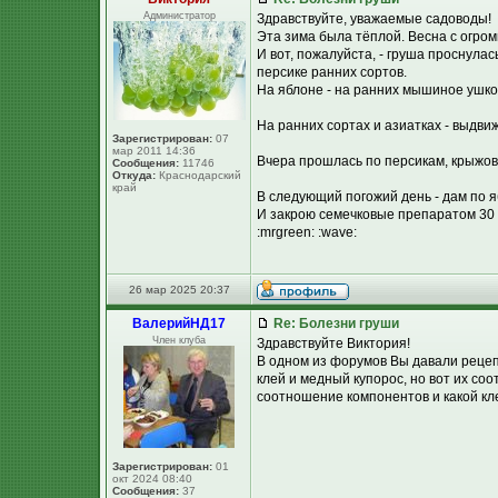
Администратор
Здравствуйте, уважаемые садоводы!
Эта зима была тёплой. Весна с огро
И вот, пожалуйста, - груша проснула
персике ранних сортов.
На яблоне - на ранних мышиное ушко,
На ранних сортах и азиатках - выдви
Зарегистрирован:
07
мар 2011 14:36
Вчера прошлась по персикам, крыжовн
Сообщения:
11746
Откуда:
Краснодарский
край
В следующий погожий день - дам по я
И закрою семечковые препаратом 30 
:mrgreen: :wave:
26 мар 2025 20:37
ВалерийНД17
Re: Болезни груши
Член клуба
Здравствуйте Виктория!
В одном из форумов Вы давали рецеп
клей и медный купорос, но вот их со
соотношение компонентов и какой кл
Зарегистрирован:
01
окт 2024 08:40
Сообщения:
37