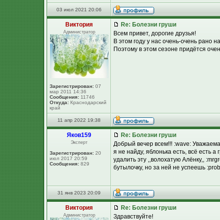
03 июл 2021 20:06
Виктория
Re: Болезни груши
Администратор
Всем привет, дорогие друзья!
В этом году у нас очень-очень рано 
Поэтому в этом сезоне придётся очен
Зарегистрирован:
07
мар 2011 14:36
Сообщения:
11746
Откуда:
Краснодарский
край
11 апр 2022 19:38
Яков159
Re: Болезни груши
Эксперт
Добрый вечер всем!!! :wave: Уважаем
я не найду, яблонька есть, всё есть а 
Зарегистрирован:
20
июл 2017 20:59
удалить эту ,,волохатую Алёнку,, :mrgr
Сообщения:
829
бутылочку, но за ней не успеешь :prob
31 янв 2023 20:09
Виктория
Re: Болезни груши
Администратор
Здравствуйте!