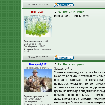
21 апр 2024 22:28
Виктория
Re: Болезни груши
Администратор
Всегда рада помочь! :wave:
Зарегистрирован:
07
мар 2011 14:36
Сообщения:
11746
Откуда:
Краснодарский
край
22 апр 2024 07:20
ВалерийД17
Re: Болезни груши
Виноградарь с опытом
Здравствуйте!
У меня в этом году на грушах Талга
какая-то болячка. В отличии от Мони
оно растет, занимает не всю боковую
на нем располагаются концентрически
остается на ветке в мумифицированн
цвета, не имеющая видимых поврежде
начинается не локальным пятном, а с
Зарегистрирован:
28
довольно быстро становится коричнев
июн 2016 22:09
Сообщения:
166
кожица приобрела коричневую окраску
Откуда:
Ростов-на-Дону