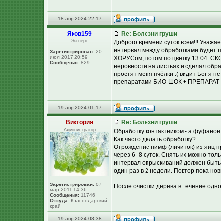
18 апр 2024 22:17
Яков159
Re: Болезни груши
Эксперт
Доброго времени суток всем!!! Уважа
интервал между обработками будет пр
Зарегистрирован:
20
июл 2017 20:59
ХОРУСом, потом по цветку 13.04. СКО
Сообщения:
829
неровности на листьях и сделал обр
простят меня пчёлки :( видит Бог я не
препаратами БИО-ШОК + ПРЕПАРАТ 30Д
19 апр 2024 01:17
Виктория
Re: Болезни груши
Администратор
Обработку контактником - а фуфанон 
Как часто делать обработку?
Отрождение нимф (личинок) из яиц п
через 6–8 суток. Снять их можно тол
интервал опрыскиваний должен быть п
один раз в 2 недели. Повтор пока но
Зарегистрирован:
07
После очистки дерева в течение одно
мар 2011 14:36
Сообщения:
11746
Откуда:
Краснодарский
край
19 апр 2024 08:38