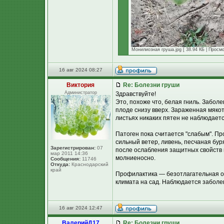
Монилиозная груша.jpg [ 38.94 КБ | Просмо
16 авг 2024 08:27
Виктория
Re: Болезни груши
Администратор
Здравствуйте!
Это, похоже что, белая гниль. Забол
плоде снизу вверх. Зараженная мякот
листьях никаких пятен не наблюдает
Патоген пока считается "слабым". Пр
сильный ветер, ливень, песчаная бур
Зарегистрирован:
07
после ослабления защитных свойств к
мар 2011 14:36
молниеносно.
Сообщения:
11746
Откуда:
Краснодарский
край
Профилактика — безотлагательная об
климата на сад. Наблюдается заболе
16 авг 2024 12:47
ВалерийД17
Re: Болезни груши