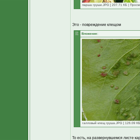
парша груши.JPG [ 207.71 КБ | Просм
Это - повреждение клещом
Вложение:
галловый клещ груша.JPG [ 126.09 КБ
То есть, на развернувшемся листе ка