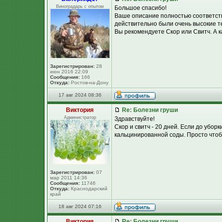
Виноградарь с опытом
Большое спасибо!
Ваше описание полностью соответству
действительно были очень высокие т
Вы рекомендуете Скор или Свитч. А к
Зарегистрирован:
28
июн 2016 22:09
Сообщения:
166
Откуда:
Ростов-на-Дону
17 авг 2024 08:36
Виктория
Re: Болезни груши
Администратор
Здравствуйте!
Скор и свитч - 20 дней. Если до убор
кальцинированной соды. Просто чтоб
Зарегистрирован:
07
мар 2011 14:36
Сообщения:
11746
Откуда:
Краснодарский
край
18 авг 2024 07:16
Виктория
Re: Болезни груши