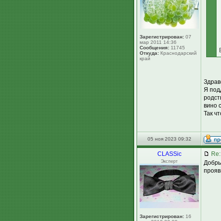
Зарегистрирован:
07
мар 2011 14:36
Сообщения:
11745
Откуда:
Краснодарский
край
Здрав
Я под
родст
вино 
Так чт
05 ноя 2023 09:32
CLASSic
Re:
Эксперт
Добры
прояви
Зарегистрирован:
16