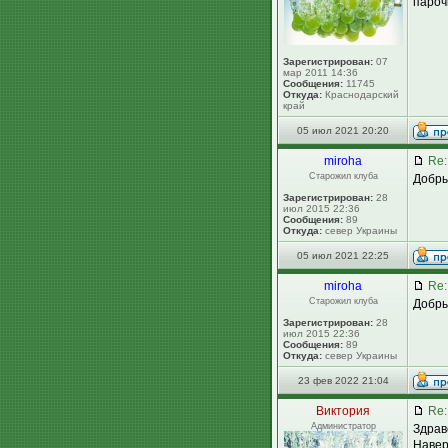
пароч
Зарегистрирован:
07
мар 2011 14:36
Сообщения:
11745
Откуда:
Краснодарский
край
05 июл 2021 20:20
miroha
Re:
Старожил клуба
Добры
Зарегистрирован:
28
июл 2015 22:36
Сообщения:
89
Откуда:
север Украины
05 июл 2021 22:25
miroha
Re:
Старожил клуба
Добры
Зарегистрирован:
28
июл 2015 22:36
Сообщения:
89
Откуда:
север Украины
23 фев 2022 21:04
Виктория
Re:
Администратор
Здрав
Навер