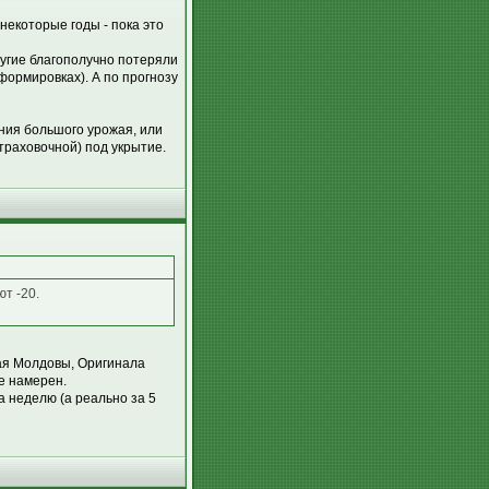
некоторые годы - пока это
ругие благополучно потеряли
формировках). А по прогнозу
ния большого урожая, или
раховочной) под укрытие.
т -20.
жая Молдовы, Оригинала
не намерен.
за неделю (а реально за 5