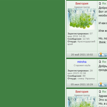
Виктория
Re:
Администратор
Добро
Вот э
необх
И как
Или ж
Зарегистрирован:
07
мар 2011 14:36
Но, п
Сообщения:
11745
Откуда:
Краснодарский
:thin
край
20 май 2021 10:02
miroha
Re:
Старожил клуба
Добры
грозд
Зарегистрирован:
28
июл 2015 22:36
Сообщения:
89
Откуда:
север Украины
05 июл 2021 10:29
Виктория
Re:
Администратор
Здрав
Это з
Но, в