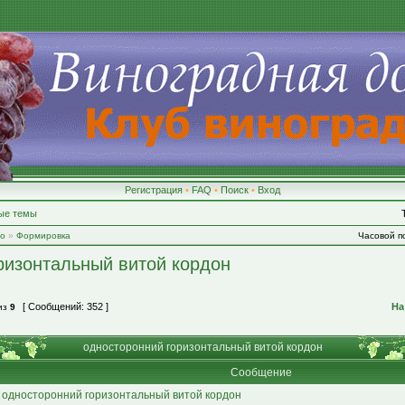
Регистрация
•
FAQ
•
Поиск
•
Вход
ые темы
во
»
Формировка
Часовой по
ризонтальный витой кордон
[ Сообщений: 352 ]
На
из
9
односторонний горизонтальный витой кордон
Сообщение
 односторонний горизонтальный витой кордон