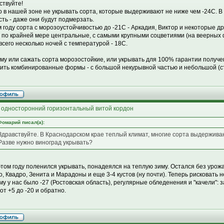
ствуйте!
 в нашей зоне не укрывать сорта, которые выдерживают не ниже чем -24С. В 
сть - даже они будут подмерзать.
м году сорта с морозоустойчивостью до -21С - Аркадия, Виктор и некоторые д
, по крайней мере центральные, с самыми крупными соцветиями (на веерных 
всего несколько ночей с температурой - 18С.
му или сажать сорта морозостойкие, или укрывать для 100% гарантии получе
ить комбинированные формы - с большой некурывной частью и небольшой (ст
 односторонний горизонтальный витой кордон
Фомарий писал(а):
Здравствуйте. В Краснодарском крае теплый климат, многие сорта выдерживаю
Разве нужно виноград укрывать?
 этом году поленился укрывать, понадеялся на теплую зиму. Остался без уро
о, Квадро, Зенита и Марадоны и еще 3-4 кустов (ну почти). Теперь рисковать 
иму у нас было -27 (Ростовская область), регулярные обледенения и "качели": 
от +5 до -20 и обратно.