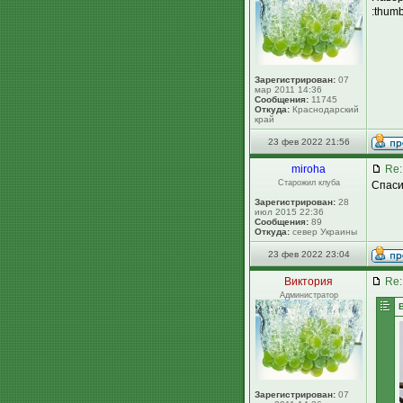
:thum
Зарегистрирован:
07
мар 2011 14:36
Сообщения:
11745
Откуда:
Краснодарский
край
23 фев 2022 21:56
miroha
Re:
Старожил клуба
Спаси
Зарегистрирован:
28
июл 2015 22:36
Сообщения:
89
Откуда:
север Украины
23 фев 2022 23:04
Виктория
Re:
Администратор
Зарегистрирован:
07