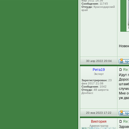
мар 2011 14:36
Сообщения:
11745
Откуда:
Краснодарский
край
Новен
30 апр 2022 20:04
Рита19
Re:
Эксперт
Идут 
Дорог
Зарегистрирован:
23
фев 2017 21:08
штамб
Сообщения:
1042
случи
Откуда:
48 широта
Донбасс
Мне о
уж дв
20 янв 2023 17:22
Виктория
Re:
Администратор
Здрав