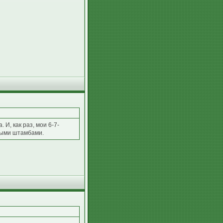
И, как раз, мои 6-7-
итыми штамбами.