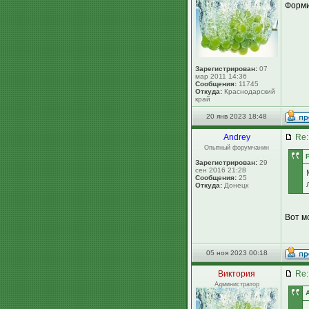
Форми
Зарегистрирован:
07
мар 2011 14:36
Сообщения:
11745
Откуда:
Краснодарский
край
20 янв 2023 18:48
Andrey
Re:
Опытный форумчанин
Зарегистрирован:
29
сен 2016 21:28
Сообщения:
25
Откуда:
Донецк
Вот мо
05 ноя 2023 00:18
Виктория
Re:
Администратор