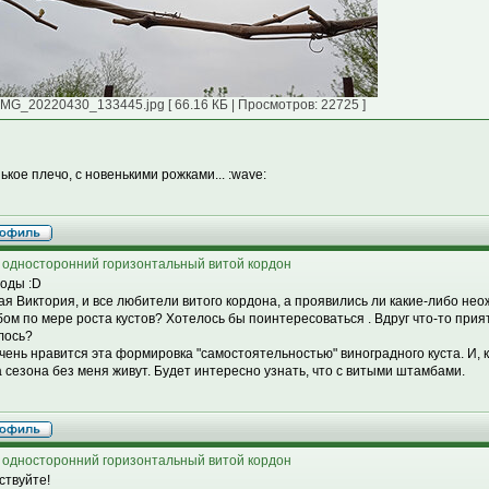
IMG_20220430_133445.jpg [ 66.16 КБ | Просмотров: 22725 ]
ькое плечо, с новенькими рожками... :wave:
 односторонний горизонтальный витой кордон
годы :D
ая Виктория, и все любители витого кордона, а проявились ли какие-либо н
ом по мере роста кустов? Хотелось бы поинтересоваться . Вдруг что-то прия
лось?
чень нравится эта формировка "самостоятельностью" виноградного куста. И, к
а сезона без меня живут. Будет интересно узнать, что с витыми штамбами.
 односторонний горизонтальный витой кордон
ствуйте!