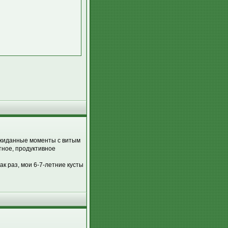
еожиданные моменты с витым
тное, продуктивное
ак раз, мои 6-7-летние кусты