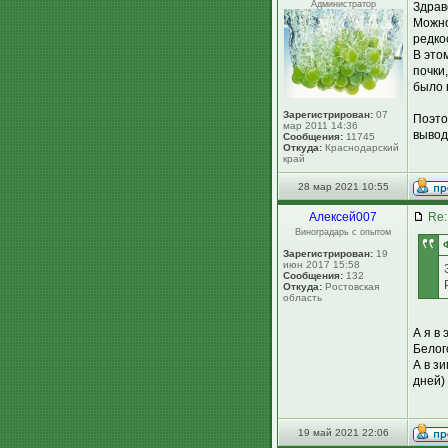
Администратор
Здрав
Можно
редко
В это
почки
было 
Зарегистрирован:
07
Поэто
мар 2011 14:36
вывод
Сообщения:
11745
Откуда:
Краснодарский
край
28 мар 2021 10:55
Алексей007
Re:
Виноградарь с опытом
Зарегистрирован:
19
июн 2017 15:58
Сообщения:
132
Откуда:
Ростовская
область
А я в
Белог
А в з
дней) 
19 май 2021 22:06