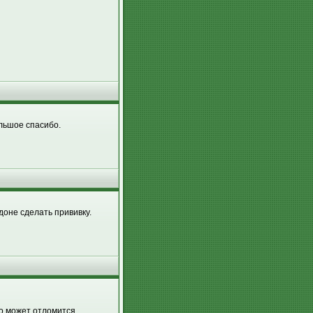
льшое спасибо.
оне сделать прививку.
то может отломится.