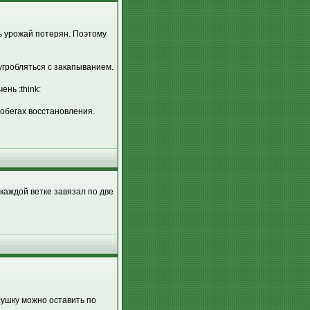
сь урожай потерян. Поэтому
угробляться с закапыванием.
нь :think:
побегах восстановления.
аждой ветке завязал по две
сушку можно оставить по