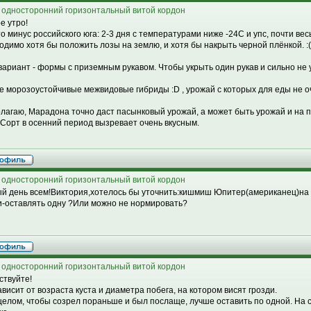
 односторонний горизонтальный витой кордон
е утро!
то минус российского юга: 2-3 дня с температурами ниже -24С и упс, почти ве
одимо хотя бы положить лозы на землю, и хотя бы накрыть черной плёнкой. :(
 вариант - формы с приземным рукавом. Чтобы укрыть один рукав и сильно не 
е морозоустойчивые межвидовые гибриды :D , урожай с которых для еды не оче
олагаю, Марадона точно даст пасынковый урожай, а может быть урожай и на 
k: Сорт в осенний период вызревает очень вкусным.
 односторонний горизонтальный витой кордон
й день всем!Виктория,хотелось бы уточнить:кишмиш Юпитер(американец)на к
и-оставлять одну ?Или можно не нормировать?
 односторонний горизонтальный витой кордон
ствуйте!
ависит от возраста куста и диаметра побега, на котором висят грозди.
 целом, чтобы созрел пораньше и был послаще, лучше оставить по одной. На 