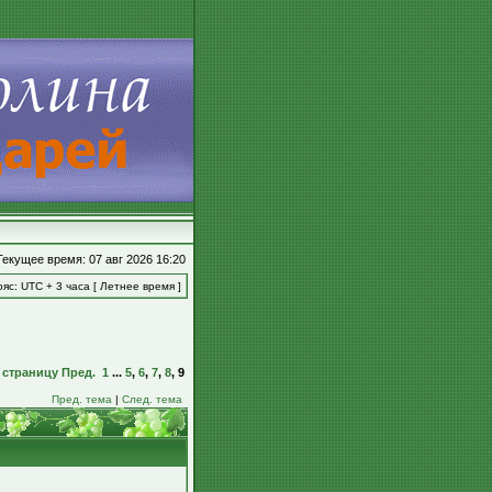
Текущее время: 07 авг 2026 16:20
яс: UTC + 3 часа [ Летнее время ]
 страницу
Пред.
1
...
5
,
6
,
7
,
8
,
9
Пред. тема
|
След. тема