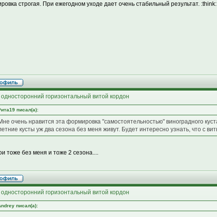
ровка строгая. При ежегодном уходе дает очень стабильный результат. :think:
 односторонний горизонтальный витой кордон
Рита19 писал(а):
Мне очень нравится эта формировка "самостоятельностью" виноградного куста. 
летние кусты уж два сезона без меня живут. Будет интересно узнать, что с в
и тоже без меня и тоже 2 сезона....
 односторонний горизонтальный витой кордон
Andrey писал(а):