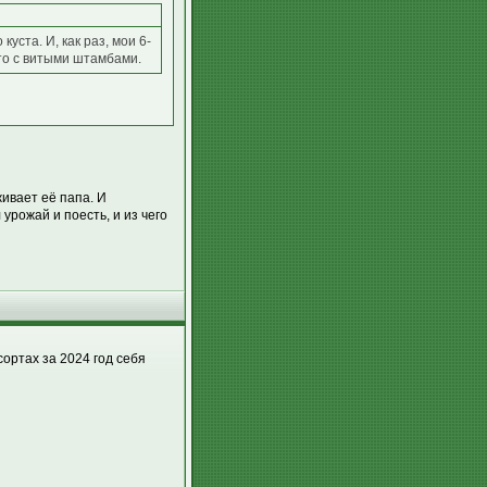
уста. И, как раз, мои 6-
что с витыми штамбами.
ивает её папа. И
 урожай и поесть, и из чего
сортах за 2024 год себя