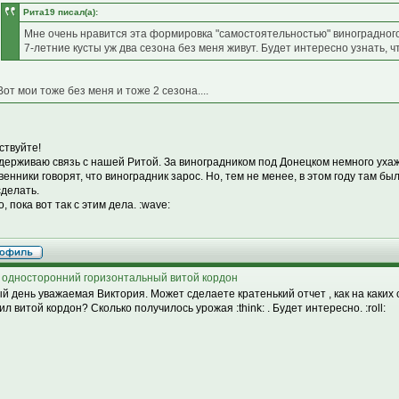
Рита19 писал(а):
Мне очень нравится эта формировка "самостоятельностью" виноградного к
7-летние кусты уж два сезона без меня живут. Будет интересно узнать, 
Вот мои тоже без меня и тоже 2 сезона....
ствуйте!
держиваю связь с нашей Ритой. За виноградником под Донецком немного ухаж
венники говорят, что виноградник зарос. Но, тем не менее, в этом году там был
сделать.
о, пока вот так с этим дела. :wave:
 односторонний горизонтальный витой кордон
й день уважаемая Виктория. Может сделаете кратенький отчет , как на каких 
л витой кордон? Сколько получилось урожая :think: . Будет интересно. :roll: