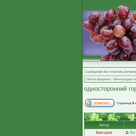
Сообщения без ответов
|
Активн
Список форумов
»
Виноградарст
односторонний го
Страница
9
Автор
Виктория
Re: