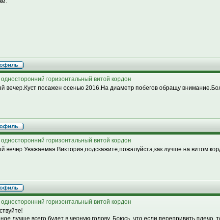
ке.
 односторонний горизонтальный витой кордон
й вечер.Куст посажен осенью 2016.На диаметр побегов обращу внимание.Бо
 односторонний горизонтальный витой кордон
й вечер.Уважаемая Виктория,подскажите,пожалуйста,как лучше на витом корд
 односторонний горизонтальный витой кордон
ствуйте!
ное лучше всего будет в черную голову. Боюсь, что если перепривить плечо, 