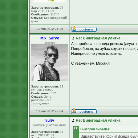
Зарегистрирован:
07
мар 2011 14:36
Сообщения:
11746
Откуда:
Краснодарский
край
13 янв 2012 21:28
Mix_Servo
Re: Виноградная улитка
Эксперт
А я пробовал, правда речных (двуств
Попробовал, на зубах хрустит песок, 
Наверное, не умею готовить.
С уважением, Михаил
Зарегистрирован:
23
сен 2011 09:22
Сообщения:
522
Откуда:
Зона
рискованного
земледелия
13 янв 2012 22:04
yuriy
Re: Виноградная улитка
Активный участник клуба
Виктория писал(а):
Зарегистрирован:
07
июл 2011 01:01
Здравствуйте Юрий! Всегда было