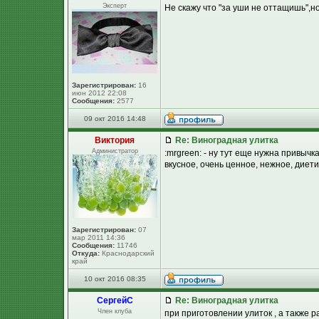
Эксперт
Не скажу что "за уши не оттащишь",но 
Зарегистрирован:
16
июн 2012 22:08
Сообщения:
2577
09 окт 2016 14:48
Виктория
Re: Виноградная улитка
Администратор
:mrgreen: - ну тут еще нужна привычка
вкусное, очень ценное, нежное, диетиче
Зарегистрирован:
07
мар 2011 14:36
Сообщения:
11746
Откуда:
Краснодарский
край
10 окт 2016 08:35
СергейC
Re: Виноградная улитка
Член клуба
при приготовлении улиток , а также р