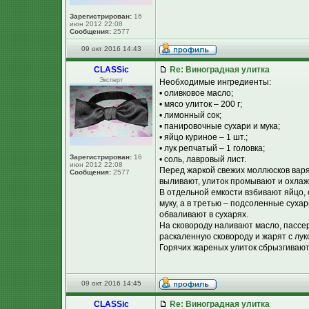
Зарегистрирован:
16
июн 2012 22:08
Сообщения:
2577
09 окт 2016 14:43
CLASSic
Re: Виноградная улитка
Эксперт
Необходимые ингредиенты:
• оливковое масло;
• мясо улиток – 200 г;
• лимонный сок;
• панировочные сухари и мука;
• яйцо куриное – 1 шт.;
• лук репчатый – 1 головка;
Зарегистрирован:
16
• соль, лавровый лист.
июн 2012 22:08
Перед жаркой свежих моллюсков варят
Сообщения:
2577
выливают, улиток промывают и охлаж
В отдельной емкости взбивают яйцо,
муку, а в третью – подсоленные сухар
обваливают в сухарях.
На сковороду наливают масло, пассе
раскаленную сковороду и жарят с лу
Горячих жареных улиток сбрызгивают
09 окт 2016 14:45
CLASSic
Re: Виноградная улитка