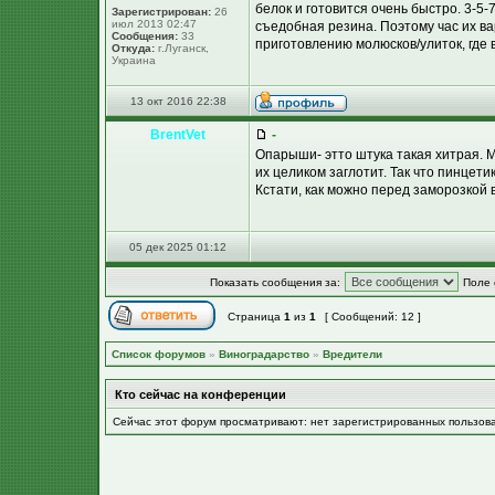
белок и готовится очень быстро. 3-5-
Зарегистрирован:
26
июл 2013 02:47
съедобная резина. Поэтому час их ва
Сообщения:
33
приготовлению молюсков/улиток, где 
Откуда:
г.Луганск,
Украина
13 окт 2016 22:38
BrentVet
-
Опарыши- этто штука такая хитрая. 
их целиком заглотит. Так что пинцети
Кстати, как можно перед заморозкой 
05 дек 2025 01:12
Показать сообщения за:
Поле 
Страница
1
из
1
[ Сообщений: 12 ]
Список форумов
»
Виноградарство
»
Вредители
Кто сейчас на конференции
Сейчас этот форум просматривают: нет зарегистрированных пользов