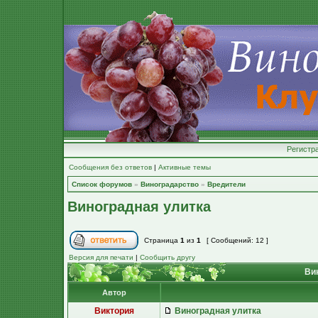
Регистр
Сообщения без ответов
|
Активные темы
Список форумов
»
Виноградарство
»
Вредители
Виноградная улитка
Страница
1
из
1
[ Сообщений: 12 ]
Версия для печати
|
Сообщить другу
Вин
Автор
Виктория
Виноградная улитка