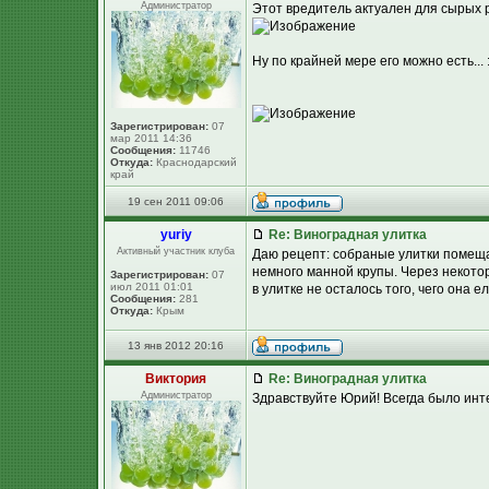
Администратор
Этот вредитель актуален для сырых 
Ну по крайней мере его можно есть... 
Зарегистрирован:
07
мар 2011 14:36
Сообщения:
11746
Откуда:
Краснодарский
край
19 сен 2011 09:06
yuriy
Re: Виноградная улитка
Активный участник клуба
Даю рецепт: собраные улитки помещаю
немного манной крупы. Через некото
Зарегистрирован:
07
июл 2011 01:01
в улитке не осталось того, чего она е
Сообщения:
281
Откуда:
Крым
13 янв 2012 20:16
Виктория
Re: Виноградная улитка
Администратор
Здравствуйте Юрий! Всегда было инте