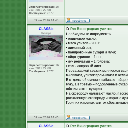
Зарегистрирован:
16
июн 2012 22:08
Сообщения:
2577
09 окт 2016 14:43
CLASSic
Re: Виноградная улитка
Эксперт
Необходимые ингредиенты:
• оливковое масло;
• мясо улиток – 200 г;
• лимонный сок;
• панировочные сухари и мука;
• яйцо куриное – 1 шт.;
• лук репчатый – 1 головка;
Зарегистрирован:
16
• соль, лавровый лист.
июн 2012 22:08
Перед жаркой свежих моллюсков варят
Сообщения:
2577
выливают, улиток промывают и охлаж
В отдельной емкости взбивают яйцо,
муку, а в третью – подсоленные сухар
обваливают в сухарях.
На сковороду наливают масло, пассе
раскаленную сковороду и жарят с лу
Горячих жареных улиток сбрызгивают
09 окт 2016 14:45
CLASSic
Re: Виноградная улитка