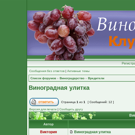
Регистр
Сообщения без ответов
|
Активные темы
Список форумов
»
Виноградарство
»
Вредители
Виноградная улитка
Страница
1
из
1
[ Сообщений: 12 ]
Версия для печати
|
Сообщить другу
Вин
Автор
Виктория
Виноградная улитка