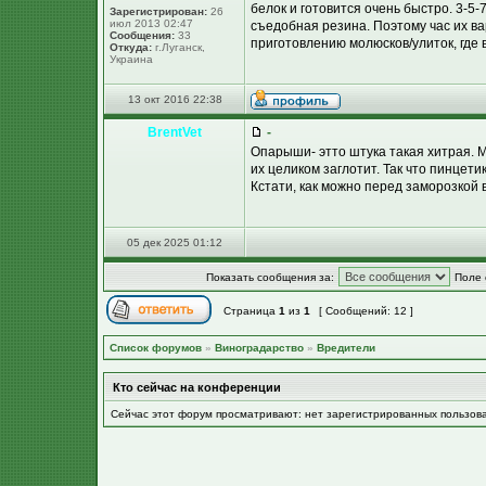
белок и готовится очень быстро. 3-5-
Зарегистрирован:
26
июл 2013 02:47
съедобная резина. Поэтому час их ва
Сообщения:
33
приготовлению молюсков/улиток, где 
Откуда:
г.Луганск,
Украина
13 окт 2016 22:38
BrentVet
-
Опарыши- этто штука такая хитрая. 
их целиком заглотит. Так что пинцети
Кстати, как можно перед заморозкой 
05 дек 2025 01:12
Показать сообщения за:
Поле 
Страница
1
из
1
[ Сообщений: 12 ]
Список форумов
»
Виноградарство
»
Вредители
Кто сейчас на конференции
Сейчас этот форум просматривают: нет зарегистрированных пользов