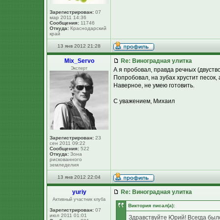
Зарегистрирован:
07
мар 2011 14:36
Сообщения:
11746
Откуда:
Краснодарский
край
13 янв 2012 21:28
Mix_Servo
Re: Виноградная улитка
Эксперт
А я пробовал, правда речных (двуств
Попробовал, на зубах хрустит песок, 
Наверное, не умею готовить.
С уважением, Михаил
Зарегистрирован:
23
сен 2011 09:22
Сообщения:
522
Откуда:
Зона
рискованного
земледелия
13 янв 2012 22:04
yuriy
Re: Виноградная улитка
Активный участник клуба
Виктория писал(а):
Зарегистрирован:
07
июл 2011 01:01
Здравствуйте Юрий! Всегда было