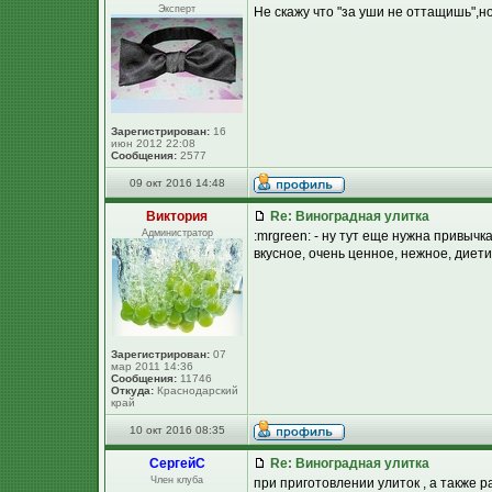
Эксперт
Не скажу что "за уши не оттащишь",но 
Зарегистрирован:
16
июн 2012 22:08
Сообщения:
2577
09 окт 2016 14:48
Виктория
Re: Виноградная улитка
Администратор
:mrgreen: - ну тут еще нужна привычка
вкусное, очень ценное, нежное, диетиче
Зарегистрирован:
07
мар 2011 14:36
Сообщения:
11746
Откуда:
Краснодарский
край
10 окт 2016 08:35
СергейC
Re: Виноградная улитка
Член клуба
при приготовлении улиток , а также р