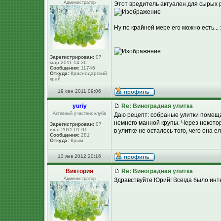
Администратор
Этот вредитель актуален для сырых 
Ну по крайней мере его можно есть... 
Зарегистрирован:
07
мар 2011 14:36
Сообщения:
11746
Откуда:
Краснодарский
край
19 сен 2011 09:06
yuriy
Re: Виноградная улитка
Активный участник клуба
Даю рецепт: собраные улитки помещаю
немного манной крупы. Через некото
Зарегистрирован:
07
июл 2011 01:01
в улитке не осталось того, чего она е
Сообщения:
281
Откуда:
Крым
13 янв 2012 20:16
Виктория
Re: Виноградная улитка
Администратор
Здравствуйте Юрий! Всегда было инте