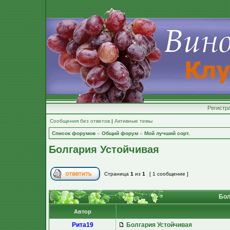
Регистр
Сообщения без ответов
|
Активные темы
Список форумов
»
Общий форум
»
Мой лучший сорт.
Болгария Устойчивая
Страница
1
из
1
[ 1 сообщение ]
Бол
Автор
Рита19
Болгария Устойчивая