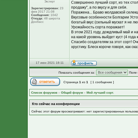
Эксперт
Совершенно лучший сорт, из тех стол
продажу", а по вкусу и для себя.
Зарегистрирован:
23
фев 2017 21:08
Поражена... Браво молдавской селекции 
Сообщения:
1042
Вкусовые особенности Болгарии Усто
Откуда:
48 широта
Донбасс
богатый вкус (сильный мускат я не люб
Урожайность сорта поражает!
В этом 2021 году, дождливый май и н
на какой уровень выйдет куст (4 года к
Спасибо создателям за этот сорт! Оч
хрустику. Блеск короче говоря, как ск
17 июн 2021 18:11
Показать сообщения за:
Поле 
Страница
1
из
1
[ 1 сообщение ]
Список форумов
»
Общий форум
»
Мой лучший сорт.
Кто сейчас на конференции
Сейчас этот форум просматривают: нет зарегистрированных пользов