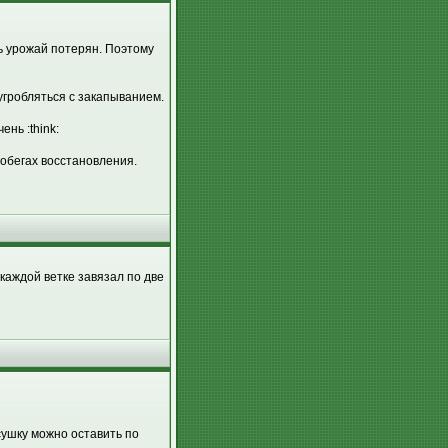
сь урожай потерян. Поэтому
угробляться с закапыванием.
нь :think:
побегах восстановления.
аждой ветке завязал по две
сушку можно оставить по