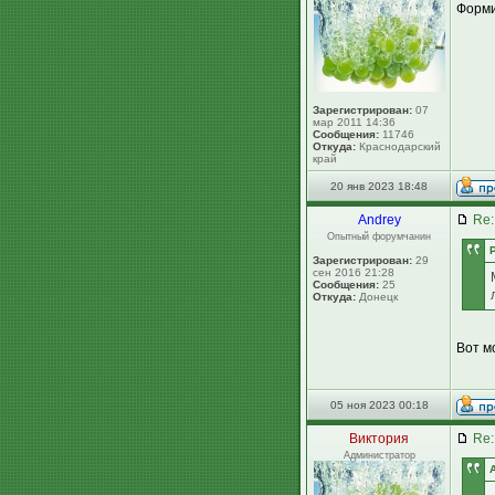
Форми
Зарегистрирован:
07
мар 2011 14:36
Сообщения:
11746
Откуда:
Краснодарский
край
20 янв 2023 18:48
Andrey
Re:
Опытный форумчанин
Зарегистрирован:
29
сен 2016 21:28
Сообщения:
25
Откуда:
Донецк
Вот мо
05 ноя 2023 00:18
Виктория
Re:
Администратор