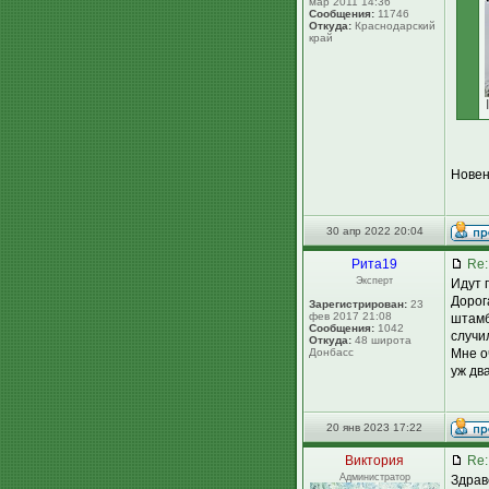
мар 2011 14:36
Сообщения:
11746
Откуда:
Краснодарский
край
Новен
30 апр 2022 20:04
Рита19
Re:
Эксперт
Идут 
Дорог
Зарегистрирован:
23
фев 2017 21:08
штамб
Сообщения:
1042
случи
Откуда:
48 широта
Донбасс
Мне о
уж дв
20 янв 2023 17:22
Виктория
Re:
Администратор
Здрав