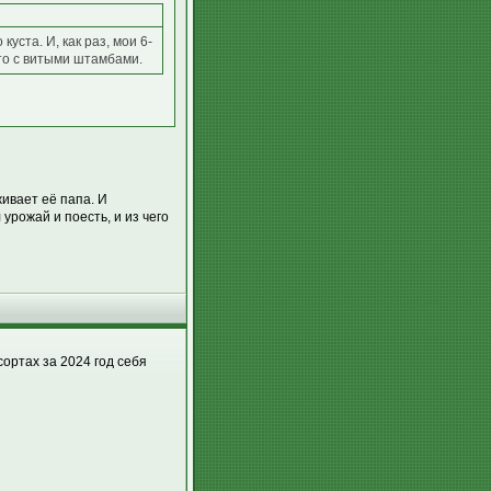
уста. И, как раз, мои 6-
что с витыми штамбами.
ивает её папа. И
 урожай и поесть, и из чего
сортах за 2024 год себя