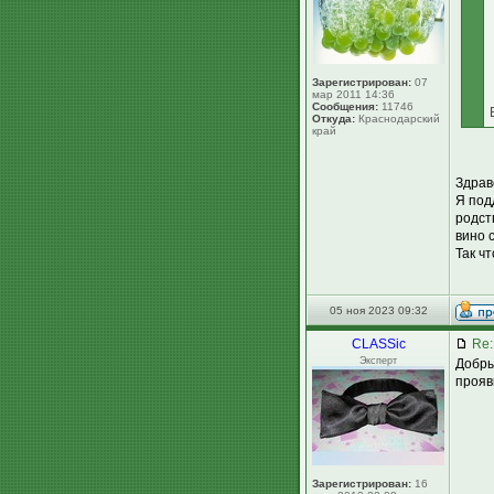
Зарегистрирован:
07
мар 2011 14:36
Сообщения:
11746
Откуда:
Краснодарский
край
Здрав
Я под
родст
вино 
Так чт
05 ноя 2023 09:32
CLASSic
Re:
Эксперт
Добры
прояви
Зарегистрирован:
16