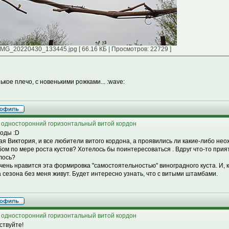
IMG_20220430_133445.jpg [ 66.16 КБ | Просмотров: 22729 ]
ькое плечо, с новенькими рожками... :wave:
 односторонний горизонтальный витой кордон
годы :D
ая Виктория, и все любители витого кордона, а проявились ли какие-либо н
ом по мере роста кустов? Хотелось бы поинтересоваться . Вдруг что-то прия
лось?
чень нравится эта формировка "самостоятельностью" виноградного куста. И, к
а сезона без меня живут. Будет интересно узнать, что с витыми штамбами.
 односторонний горизонтальный витой кордон
ствуйте!