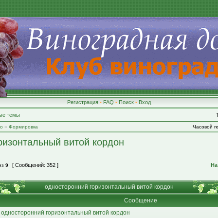
Регистрация
•
FAQ
•
Поиск
•
Вход
ые темы
во
»
Формировка
Часовой по
ризонтальный витой кордон
[ Сообщений: 352 ]
На
из
9
односторонний горизонтальный витой кордон
Сообщение
 односторонний горизонтальный витой кордон