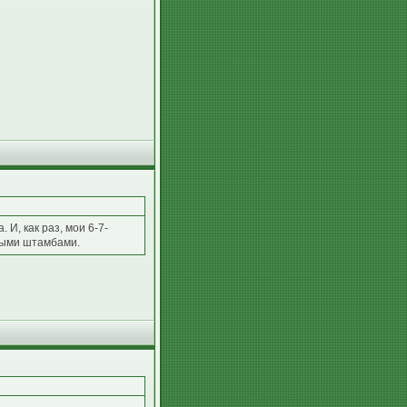
И, как раз, мои 6-7-
итыми штамбами.