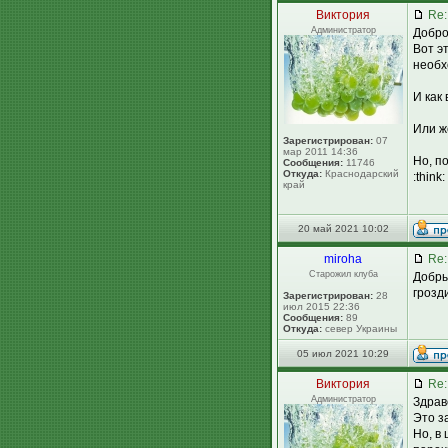
Виктория
Re:
Администратор
Добро
Вот э
необх
И как
Или ж
Зарегистрирован:
07
мар 2011 14:36
Но, п
Сообщения:
11746
Откуда:
Краснодарский
:thin
край
20 май 2021 10:02
miroha
Re:
Старожил клуба
Добры
грозд
Зарегистрирован:
28
июл 2015 22:36
Сообщения:
89
Откуда:
север Украины
05 июл 2021 10:29
Виктория
Re:
Администратор
Здрав
Это з
Но, в