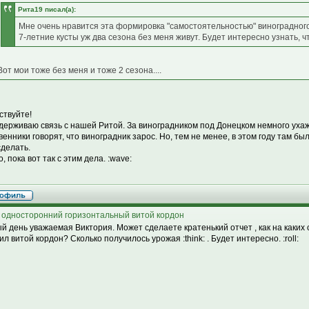
Рита19 писал(а):
Мне очень нравится эта формировка "самостоятельностью" виноградного к
7-летние кусты уж два сезона без меня живут. Будет интересно узнать, 
Вот мои тоже без меня и тоже 2 сезона....
ствуйте!
держиваю связь с нашей Ритой. За виноградником под Донецком немного ухаж
венники говорят, что виноградник зарос. Но, тем не менее, в этом году там был
сделать.
о, пока вот так с этим дела. :wave:
 односторонний горизонтальный витой кордон
й день уважаемая Виктория. Может сделаете кратенький отчет , как на каких 
л витой кордон? Сколько получилось урожая :think: . Будет интересно. :roll: