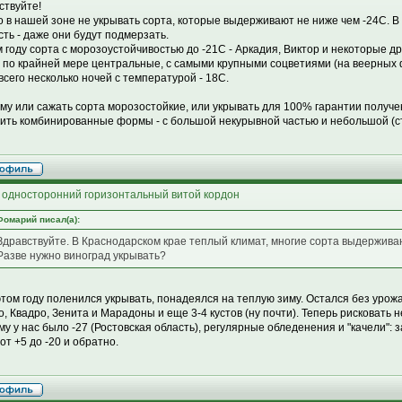
ствуйте!
 в нашей зоне не укрывать сорта, которые выдерживают не ниже чем -24С. В 
сть - даже они будут подмерзать.
м году сорта с морозоустойчивостью до -21С - Аркадия, Виктор и некоторые д
, по крайней мере центральные, с самыми крупными соцветиями (на веерных 
всего несколько ночей с температурой - 18С.
му или сажать сорта морозостойкие, или укрывать для 100% гарантии получе
ить комбинированные формы - с большой некурывной частью и небольшой (ст
 односторонний горизонтальный витой кордон
Фомарий писал(а):
Здравствуйте. В Краснодарском крае теплый климат, многие сорта выдерживаю
Разве нужно виноград укрывать?
 этом году поленился укрывать, понадеялся на теплую зиму. Остался без уро
о, Квадро, Зенита и Марадоны и еще 3-4 кустов (ну почти). Теперь рисковать 
иму у нас было -27 (Ростовская область), регулярные обледенения и "качели": 
от +5 до -20 и обратно.