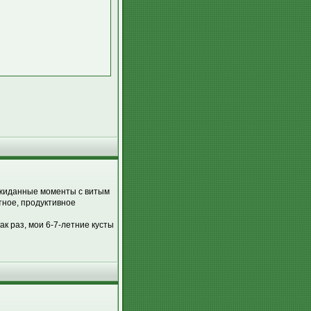
еожиданные моменты с витым
тное, продуктивное
ак раз, мои 6-7-летние кусты