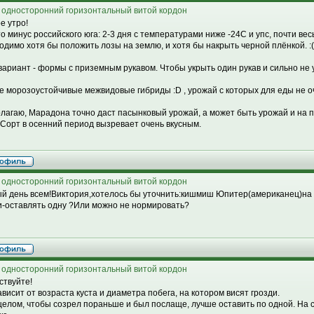
 односторонний горизонтальный витой кордон
е утро!
то минус российского юга: 2-3 дня с температурами ниже -24С и упс, почти ве
одимо хотя бы положить лозы на землю, и хотя бы накрыть черной плёнкой. :(
 вариант - формы с приземным рукавом. Чтобы укрыть один рукав и сильно не 
е морозоустойчивые межвидовые гибриды :D , урожай с которых для еды не оче
олагаю, Марадона точно даст пасынковый урожай, а может быть урожай и на 
k: Сорт в осенний период вызревает очень вкусным.
 односторонний горизонтальный витой кордон
й день всем!Виктория,хотелось бы уточнить:кишмиш Юпитер(американец)на к
и-оставлять одну ?Или можно не нормировать?
 односторонний горизонтальный витой кордон
ствуйте!
ависит от возраста куста и диаметра побега, на котором висят грозди.
 целом, чтобы созрел пораньше и был послаще, лучше оставить по одной. На 