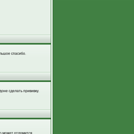
льшое спасибо.
оне сделать прививку.
то может отломится.