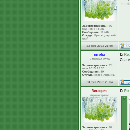
:thum
Зарегистрирован:
07
мар 2011 14:36
Сообщения:
11746
Откуда:
Краснодарский
край
23 фев 2022 21:56
miroha
Re:
Старожил клуба
Спаси
Зарегистрирован:
28
июл 2015 22:36
Сообщения:
89
Откуда:
север Украины
23 фев 2022 23:04
Виктория
Re:
Администратор
Зарегистрирован:
07