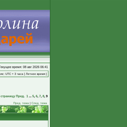
Текущее время: 08 авг 2026 06:41
яс: UTC + 3 часа [ Летнее время ]
 страницу
Пред.
1
...
5
,
6
,
7
,
8
,
9
Пред. тема
|
След. тема