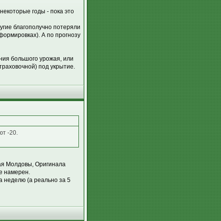
некоторые годы - пока это
ругие благополучно потеряли
формировках). А по прогнозу
ния большого урожая, или
раховочной) под укрытие.
т -20.
жая Молдовы, Оригинала
не намерен.
за неделю (а реально за 5