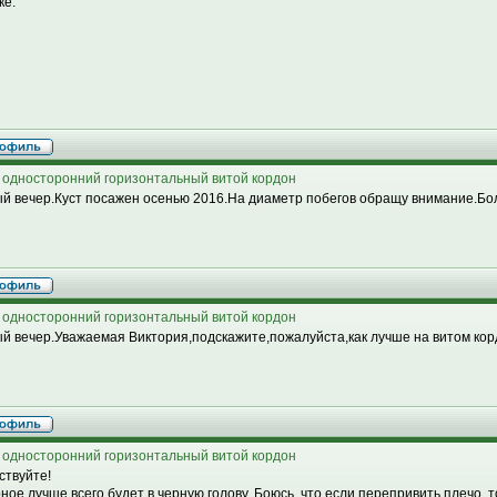
ке.
 односторонний горизонтальный витой кордон
й вечер.Куст посажен осенью 2016.На диаметр побегов обращу внимание.Бо
 односторонний горизонтальный витой кордон
й вечер.Уважаемая Виктория,подскажите,пожалуйста,как лучше на витом корд
 односторонний горизонтальный витой кордон
ствуйте!
ное лучше всего будет в черную голову. Боюсь, что если перепривить плечо, 