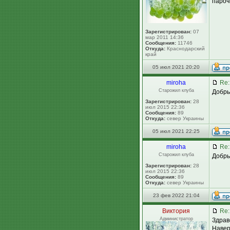
пароч
Зарегистрирован:
07
мар 2011 14:36
Сообщения:
11746
Откуда:
Краснодарский
край
05 июл 2021 20:20
miroha
Re:
Старожил клуба
Добры
Зарегистрирован:
28
июл 2015 22:36
Сообщения:
89
Откуда:
север Украины
05 июл 2021 22:25
miroha
Re:
Старожил клуба
Добры
Зарегистрирован:
28
июл 2015 22:36
Сообщения:
89
Откуда:
север Украины
23 фев 2022 21:04
Виктория
Re:
Администратор
Здрав
Навер