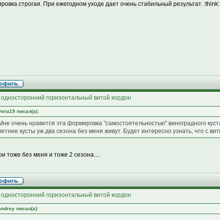
ровка строгая. При ежегодном уходе дает очень стабильный результат. :think:
 односторонний горизонтальный витой кордон
Рита19 писал(а):
Мне очень нравится эта формировка "самостоятельностью" виноградного куста. 
летние кусты уж два сезона без меня живут. Будет интересно узнать, что с в
и тоже без меня и тоже 2 сезона....
 односторонний горизонтальный витой кордон
Andrey писал(а):