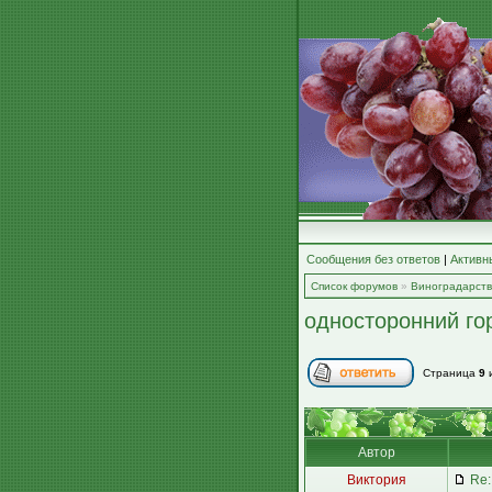
Сообщения без ответов
|
Активн
Список форумов
»
Виноградарст
односторонний го
Страница
9
Автор
Виктория
Re: