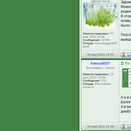
Администратор
Здрав
Можно
редко
В это
почки
было 
Зарегистрирован:
07
Поэто
мар 2011 14:36
вывод
Сообщения:
11746
Откуда:
Краснодарский
край
28 мар 2021 10:55
Алексей007
Re:
Виноградарь с опытом
Зарегистрирован:
19
июн 2017 15:58
Сообщения:
132
Откуда:
Ростовская
область
А я в
Белог
А в з
дней) 
19 май 2021 22:06