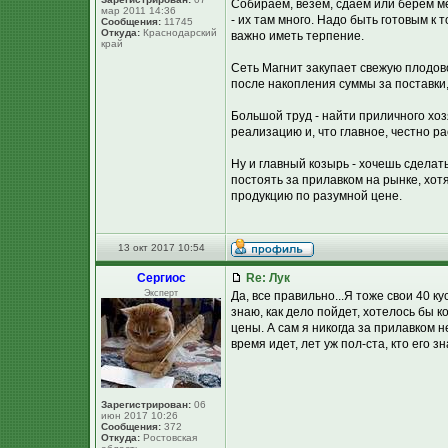
Собираем, везем, сдаем или берем м
мар 2011 14:36
- их там много. Надо быть готовым к т
Сообщения:
11745
Откуда:
Краснодарский
важно иметь терпение.
край
Сеть Магнит закупает свежую плодов
после накопления суммы за поставки,
Большой труд - найти приличного хо
реализацию и, что главное, честно ра
Ну и главный козырь - хочешь сделать
постоять за прилавком на рынке, хо
продукцию по разумной цене.
13 окт 2017 10:54
Сергиос
Re: Лук
Эксперт
Да, все правильно...Я тоже свои 40 ку
знаю, как дело пойдет, хотелось бы 
цены. А сам я никогда за прилавком н
время идет, лет уж пол-ста, кто его зн
Зарегистрирован:
06
июн 2017 10:26
Сообщения:
372
Откуда:
Ростовская