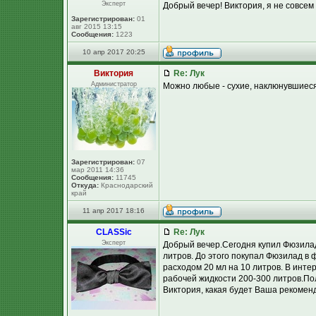
Эксперт
Добрый вечер! Виктория, я не совсе
Зарегистрирован:
01
авг 2015 13:15
Сообщения:
1223
10 апр 2017 20:25
Виктория
Re: Лук
Администратор
Можно любые - сухие, наклюнувшиеся
Зарегистрирован:
07
мар 2011 14:36
Сообщения:
11745
Откуда:
Краснодарский
край
11 апр 2017 18:16
CLASSic
Re: Лук
Эксперт
Добрый вечер.Сегодня купил Фюзилад
литров. До этого покупал Фюзилад в
расходом 20 мл на 10 литров. В инте
рабочей жидкости 200-300 литров.Пол
Виктория, какая будет Ваша рекоменда