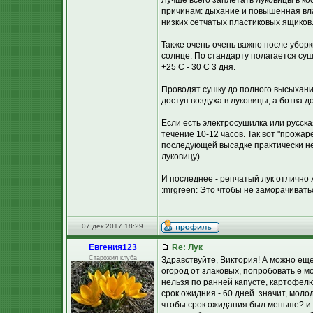
Лучше всего заплетать луковицы в ко
причинам: дыхание и повышенная вла
низких сетчатых пластиковых ящиков.
Также очень-очень важно после уборки
солнце. По стандарту полагается суш
+25 С - 30 С 3 дня.
Проводят сушку до полного высыхани
доступ воздуха в луковицы, а ботва 
Если есть электросушилка или русска
течение 10-12 часов. Так вот "прожа
последующей высадке практически не 
луковицу).
И последнее - репчатый лук отлично 
:mrgreen: Это чтобы не заморачивать
07 дек 2017 18:29
Евгения123
Re: Лук
Старожил клуба
Здравствуйте, Виктория! А можно ещ
огород от злаковых, попробовать е м
нельзя по ранней капусте, картофелю
срок ожидния - 60 дней. значит, моло
чтобы срок ожидания был меньше? и в