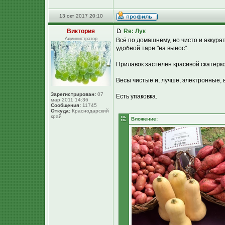
13 окт 2017 20:10
Виктория
Re: Лук
Администратор
Всё по домашнему, но чисто и аккура
удобной таре "на вынос".
Прилавок застелен красивой скатерко
Весы чистые и, лучше, электронные, в
Зарегистрирован:
07
Есть упаковка.
мар 2011 14:36
Сообщения:
11745
Откуда:
Краснодарский
край
Вложение: