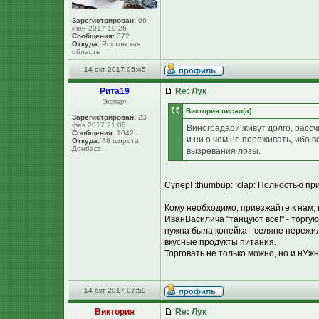
Зарегистрирован:
06
июн 2017 10:26
Сообщения:
372
Откуда:
Ростовская
область
14 окт 2017 05:45
Рита19
Re: Лук
Эксперт
Виктория писал(а):
Зарегистрирован:
23
фев 2017 21:08
Виноградари живут долго, рассч
Сообщения:
1042
и ни о чем не переживать, ибо в
Откуда:
48 широта
Донбасс
вызревания лозы.
Супер! :thumbup: :clap: Полностью пр
Кому необходимо, приезжайте к нам, 
ИванВасилича "танцуют все!" - торгу
нужна была копейка - селяне пережи
вкусные продукты питания.
Торговать не только можно, но и нУжн
14 окт 2017 07:59
Виктория
Re: Лук