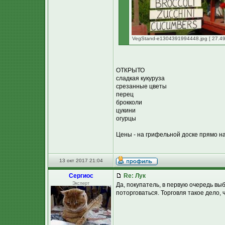
VegStand-e1304391994448.jpg [ 27.49
ОТКРЫТО
сладкая кукуруза
срезанные цветы
перец
брокколи
цукини
огурцы
Цены - на грифельной доске прямо на
13 окт 2017 21:04
Сергиос
Re: Лук
Эксперт
Да, покупатель, в первую очередь вы
поторговаться. Торговля такое дело, 