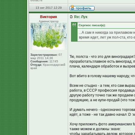
область
13 окт 2017 12:29
Виктория
Re: Лук
Администратор
Сергиос писал(а):
...А сам я никогда за прилавком
время идет, лет уж пол-ста, кто 
Зарегистрирован:
07
Тю, полста - что это для виноградар
мар 2011 14:36
проработать:главное есть виноград, п
Сообщения:
11745
Откуда:
Краснодарский
плача, календаря обработок и вызре
край
Вот вбито в голову нашему народу, чт
Всем не стыдно - а тем, кто сам выра
работа, в СССР профессия продавца с
другую работу точно так же продаем 
продукцию, а не купи-продай (что то
И думать нечего - однозначно торгов
идёт, а тоже - не так давно начал :D :
Хочу приложить фото американских fa
также можем и должны :wave:
чтобы зарабатывать делом, которое 