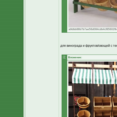
a9dbb88b7b7ae56d084cdb4cf85602fb--fa
для винограда и фруктов/овощей с т
Вложение: