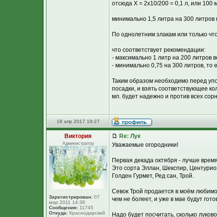
отсюда Х = 2х10/200 = 0,1 л, или 100 
минимально 1,5 литра на 300 литров в
По однолетним злакам или только что
что соответствует рекомендации:
- максимально 1 литр на 200 литров в
- минимально 0,75 на 300 литров, то е
Таким образом необходимо перед упо
посадки, и взять соответствующее ко
мл. будет надежно и против всех сорн
18 апр 2017 19:27
Виктория
Re: Лук
Администратор
Уважаемые огородники!
Первая декада октября - лучше время
Это сорта Эллан, Шекспир, Центурион
Голден Гурмет, Ред сан, Трой.
Севок Трой продается в моём любимом
Зарегистрирован:
07
чем не болеет, и уже в мае будут гото
мар 2011 14:36
Сообщения:
11745
Откуда:
Краснодарский
Надо будет посчитать, сколько луковок-