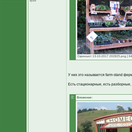
край
Скриншот 13-10-2017 202825.png [ 64
У них это называется farm-stand фер
Есть стационарные, есть разборные,
Вложение: