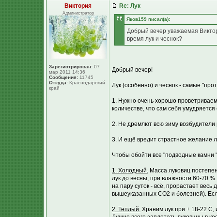
Виктория
Re: Лук
Администратор
Яков159 писал(а):
Добрый вечер уважаемая Виктори
время лук и чеснок?
Зарегистрирован:
07
Добрый вечер!
мар 2011 14:36
Сообщения:
11745
Откуда:
Краснодарский
Лук (особенно) и чеснок - самые "про
край
1. Нужно очень хорошо проветриваем
количестве, что сам себя умудряется 
2. Не дремлют всю зиму возбудители 
3. И ещё вредит страстное желание 
Чтобы обойти все "подводные камни "
1. Холодный.
Масса луковиц постепен
лук до весны, при влажности 60-70 %.
на пару суток - всё, прорастает весь
вышеуказанных СО2 и болезней). Если
2. Теплый.
Храним лук при + 18-22 С, 