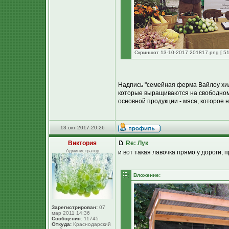
Скриншот 13-10-2017 201817.png [ 51
Надпись "семейная ферма Вайлоу хилл
которые выращиваются на свободном в
основной продукции - мяса, которое 
13 окт 2017 20:26
Виктория
Re: Лук
Администратор
и вот такая лавочка прямо у дороги, 
Вложение:
Зарегистрирован:
07
мар 2011 14:36
Сообщения:
11745
Откуда:
Краснодарский