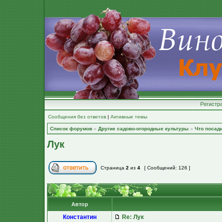
Регистр
Сообщения без ответов
|
Активные темы
Список форумов
»
Другие садово-огородные культуры
»
Что посад
Лук
Страница
2
из
4
[ Сообщений: 126 ]
Автор
Константин
Re: Лук