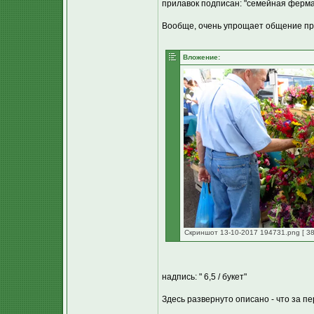
прилавок подписан: "семейная ферма М
Вообще, очень упрощает общение про
Вложение:
Скриншот 13-10-2017 194731.png [ 38
надпись: " 6,5 / букет"
Здесь развернуто описано - что за пе