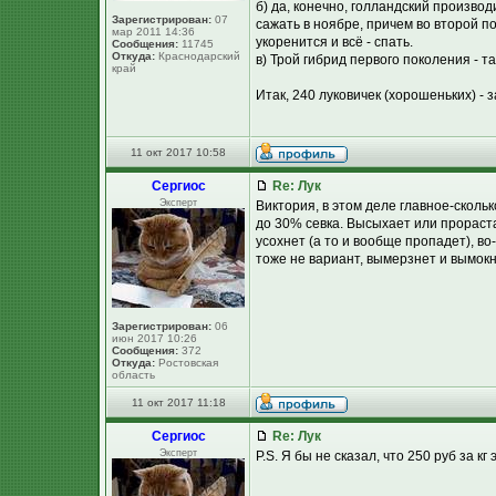
б) да, конечно, голландский произво
Зарегистрирован:
07
сажать в ноябре, причем во второй п
мар 2011 14:36
укоренится и всё - спать.
Сообщения:
11745
Откуда:
Краснодарский
в) Трой гибрид первого поколения - т
край
Итак, 240 луковичек (хорошеньких) - за
11 окт 2017 10:58
Сергиос
Re: Лук
Эксперт
Виктория, в этом деле главное-сколь
до 30% севка. Высыхает или прораста
усохнет (а то и вообще пропадет), в
тоже не вариант, вымерзнет и вымокнет
Зарегистрирован:
06
июн 2017 10:26
Сообщения:
372
Откуда:
Ростовская
область
11 окт 2017 11:18
Сергиос
Re: Лук
Эксперт
P.S. Я бы не сказал, что 250 руб за кг