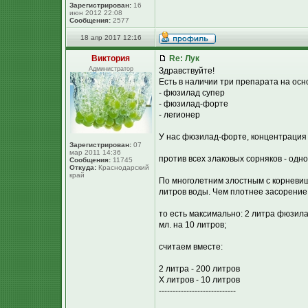
Зарегистрирован:
16
июн 2012 22:08
Сообщения:
2577
18 апр 2017 12:16
Виктория
Re: Лук
Администратор
Здравствуйте!
Есть в наличии три препарата на ос
- фюзилад супер
- фюзилад-форте
- легионер
У нас фюзилад-форте, концентрация д
Зарегистрирован:
07
мар 2011 14:36
против всех злаковых сорняков - одн
Сообщения:
11745
Откуда:
Краснодарский
край
По многолетним злостным с корневища
литров воды. Чем плотнее засорение
то есть максимально: 2 литра фюзила
мл. на 10 литров;
считаем вместе:
2 литра - 200 литров
Х литров - 10 литров
----------------------------