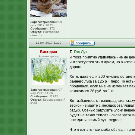
Зарегистрирован:
06
июн 2017 10:26
Сообщения:
372
Откуда:
Ростовская
область
11 окт 2017 11:20
Виктория
Re: Лук
Администратор
Я тоже приятно удивилась - не не цен
интересуются этим луком, но высказы
дорого.
Хотя, даже если 200 луковиц останетс
раннего лука за 125 р + перо. То есть 
продавали, если мне не изменяет пам
Зарегистрирован:
07
закончился 28 руб. за 1 кг.
мар 2011 14:36
Сообщения:
11745
Откуда:
Краснодарский
Вот избавлюсь от виноградника :crazy:
край
весной - в марте с месяцок отаплива
отдых. Осенью загрузить блоки вешен
будет не такая теплая - снова чуток 
посадить озимый лук. :mrgreen:
Что я вот это - как рыба об лёд :mrgre