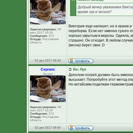
Добрый вечер уважаемая Виктори
время лук и чеснок?
Виктория еще напишет, но я храню и 
Зарегистрирован:
06
переборка. Если нет именно сухого п
июн 2017 10:26
хорошо укрытым в морозы. Одеяла, ку
Сообщения:
372
Откуда:
Ростовская
страшно. Он отходит. В любом случае
область
(весна) берет свое :D
02 дек 2017 09:34
Сергиос
Re: Лук
Эксперт
Дополню-погреб должен быть именно с
высыхает. Попробуйте этот метод оп
Но китайским поделкам-термометрам м
Зарегистрирован:
06
июн 2017 10:26
Сообщения:
372
Откуда:
Ростовская
область
02 дек 2017 09:40