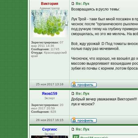
Виктория
Re: Лук
Администратор
Возвращаясь в русло темы:
Лук Трой - таки был мной посажен в п
чеснок: после "органического рыхлен
под ручную тяпку на глубину примерно
сморщилась, но это же мелочь. На всё
Зарегистрирован:
07
Всё, жду урожай :D Под томаты вноси
мар 2011 14:36
полью пару раз мочевиной.
Сообщения:
11745
Откуда:
Краснодарский
край
Чесночок, что хорошо, не взошёл до 
массово выдергивают взошедшие рост
зубки из почвы с корнем ,потом броса
25 ноя 2017 13:16
Яков159
Re: Лук
Эксперт
Добрый вечер уважаемая Виктория!!! 
лук и чеснок?
Зарегистрирован:
20
июл 2017 20:59
Сообщения:
829
26 ноя 2017 16:15
Сергиос
Re: Лук
Эксперт
Яков159 писал(а):