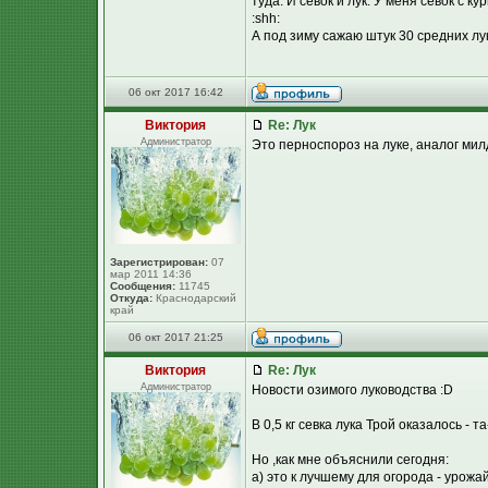
туда. И севок и лук. У меня севок с ку
:shh:
А под зиму сажаю штук 30 средних лу
06 окт 2017 16:42
Виктория
Re: Лук
Администратор
Это перноспороз на луке, аналог милд
Зарегистрирован:
07
мар 2011 14:36
Сообщения:
11745
Откуда:
Краснодарский
край
06 окт 2017 21:25
Виктория
Re: Лук
Администратор
Новости озимого луководства :D
В 0,5 кг севка лука Трой оказалось - 
Но ,как мне объяснили сегодня:
а) это к лучшему для огорода - урож