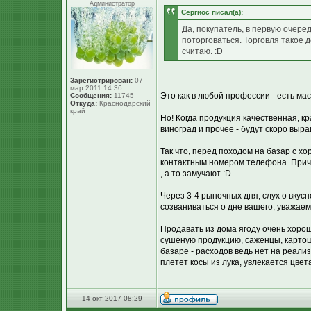
Администратор
Сергиос писал(а):
Да, покупатель, в первую очере
поторговаться. Торговля такое д
считаю. :D
Зарегистрирован:
07
мар 2011 14:36
Это как в любой профессии - есть ма
Сообщения:
11745
Откуда:
Краснодарский
край
Но! Когда продукция качественная, кр
виноград и прочее - будут скоро выр
Так что, перед походом на базар с х
контактным номером телефона. Причем
, а то замучают :D
Через 3-4 рыночных дня, слух о вкусн
созваниваться о дне вашего, уважаем
Продавать из дома ягоду очень хоро
сушеную продукцию, саженцы, картош
базаре - расходов ведь нет на реализ
плетет косы из лука, увлекается цвет
14 окт 2017 08:29