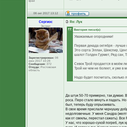
край
06 окт 2017 13:12
Сергиос
Re: Лук
Эксперт
Виктория писал(а):
Уважаемые огородники!
Первая декада октября - лучше 
Это сорта Эллан, Шекспир, Цент
шалот Голден Гурмет, Ред сан, Т
Зарегистрирован:
06
июн 2017 10:26
Севок Трой продается в моём лю
Сообщения:
372
Откуда:
Ростовская
Трой ни чем не болеет, и уже в 
область
Надо будет посчитать, сколько лук
Да штук 50-70 примерно, так думаю. В
роса. Перо стало вянуть и падать. Но
был, теперь буду опрыскивать.
В свое время прислали чернушку добр
недолговечные. У меня Сандра (желты
как от свеклы, перестал сажать). Все 
У нас, что хорошо-сухой погреб, лук