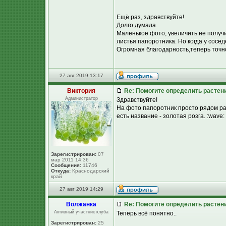
Ещё раз, здравствуйте!
Долго думала.
Маленькое фото, увеличить не получ
листья папоротника. Но когда у сосед
Огромная благодарность,теперь точно
27 авг 2019 13:17
Виктория
Re: Помогите определить растен
Администратор
Здравствуйте!
На фото папоротник просто рядом рас
есть название - золотая розга. :wave:
Зарегистрирован:
07
мар 2011 14:36
Сообщения:
11746
Откуда:
Краснодарский
край
27 авг 2019 14:29
Волжанка
Re: Помогите определить растен
Активный участник клуба
Теперь всё понятно..
Зарегистрирован:
25