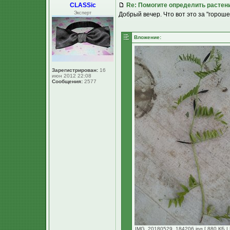
CLASSic
Re: Помогите определить растен
Эксперт
Добрый вечер. Что вот это за "горошек
Вложение:
Зарегистрирован:
16
июн 2012 22:08
Сообщения:
2577
IMG_20180529_184206.jpg [ 880 КБ | 