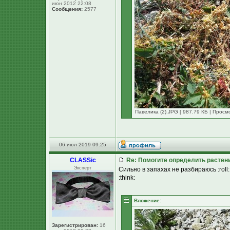
июн 2012 22:08
Сообщения:
2577
Павелика (2).JPG [ 987.79 КБ | Просм
06 июл 2019 09:25
CLASSic
Re: Помогите определить растен
Эксперт
Сильно в запахах не разбираюсь :roll:
:think:
Вложение:
Зарегистрирован:
16