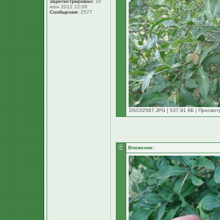
Зарегистрирован:
16
июн 2012 22:08
Сообщения:
2577
DSC02587.JPG [ 537.91 КБ | Просмотр
Вложение: