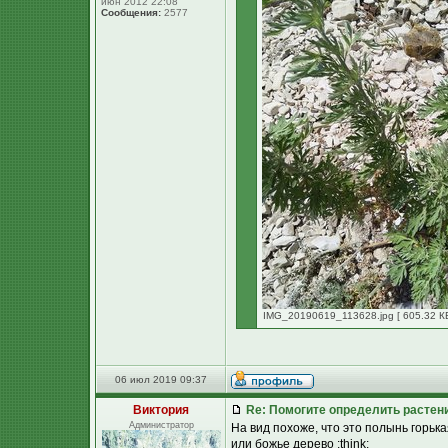
июн 2012 22:08
Сообщения:
2577
IMG_20190619_113628.jpg [ 605.32 КБ
06 июл 2019 09:37
Виктория
Re: Помогите определить растен
Администратор
На вид похоже, что это полынь горь
или божье дерево :think: