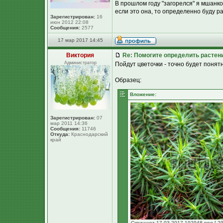
В прошлом году "загорелся" я мшанкой
если это она, то определенно буду ра
Зарегистрирован:
16
июн 2012 22:08
Сообщения:
2577
17 мар 2017 14:45
Виктория
Re: Помогите определить растен
Администратор
Пойдут цветочки - точно будет понятн
Образец:
Вложение:
Зарегистрирован:
07
мар 2011 14:36
Сообщения:
11746
Откуда:
Краснодарский
край
Скриншот 17-03-2017 192948.png [ 29