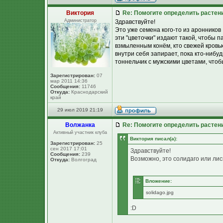
Виктория
Re: Помогите определить растен
Администратор
Здравствуйте!
Это уже семена кого-то из аронников 
эти "цветочки" издают такой, чтобы 
взмыленным конём, кто свежей кровью
внутри себя запирает, пока кто-нибу
тоннельчик с мужскими цветами, чтоб
Зарегистрирован:
07
мар 2011 14:36
Сообщения:
11746
Откуда:
Краснодарский
край
29 июл 2019 21:19
Волжанка
Re: Помогите определить растен
Активный участник клуба
Виктория писал(а):
Зарегистрирован:
25
сен 2017 17:01
Здравствуйте!
Сообщения:
239
Возможно, это солидаго или лис
Откуда:
Волгоград
Вложение:
solidago.jpg
:D