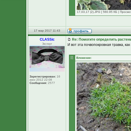
17,03,17 (2).JPG [ 560.95 КБ | Просмо
17 мар 2017 11:43
CLASSic
Re: Помогите определить растен
Эксперт
И вот эта почвопокровная травка, как 
Вложение:
Зарегистрирован:
16
июн 2012 22:08
Сообщения:
2577