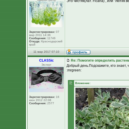
Администратор
Это чистяк(лат. Ficaria) , или "лютик
Зарегистрирован:
07
мар 2011 14:36
Сообщения:
11746
Откуда:
Краснодарский
край
11 мар 2017 07:10
CLASSic
Re: Помогите определить растен
Эксперт
Добрый день.Подскажите, кто знает, чт
:mrgreen:
Вложение:
Зарегистрирован:
16
июн 2012 22:08
Сообщения:
2577