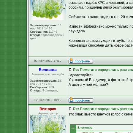
вызывает падёж КРС и лошадей, а се
бросили, пришелец легко оккупирова
Сейчас этот злак входит в топ-20 са
Зарегистрирован:
07
Извести эффективно можно только п
мар 2011 14:36
раундапа.
Сообщения:
11746
Откуда:
Краснодарский
край
Корневая система уходит в глубь поч
корневища способен дать новое расте
07 июл 2019 17:10
Волжанка
Re: Помогите определить растен
Активный участник клуба
Здравствуйте!
Уважаемый Владимир, а фото этой тра
Зарегистрирован:
25
сен 2017 17:01
А цветы у неё жёлтые?
Сообщения:
239
Откуда:
Волгоград
12 июл 2019 16:10
Виктория
Re: Помогите определить растен
Администратор
это злак, вместо цветков колос с сем
Вложение: