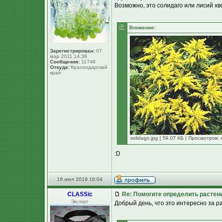
Возможно, это солидаго или лисий хв
Вложение:
Зарегистрирован:
07
мар 2011 14:36
Сообщения:
11746
Откуда:
Краснодарский
край
solidago.jpg [ 59.07 КБ | Просмотров: 
:D
16 июл 2019 16:04
CLASSic
Re: Помогите определить растен
Эксперт
Добрый день, что это интересно за ра