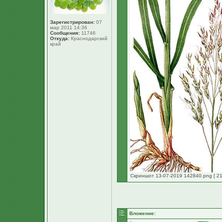
Зарегистрирован:
07
мар 2011 14:36
Сообщения:
11746
Откуда:
Краснодарский
край
Скриншот 13-07-2019 142840.png [ 21
Вложение: