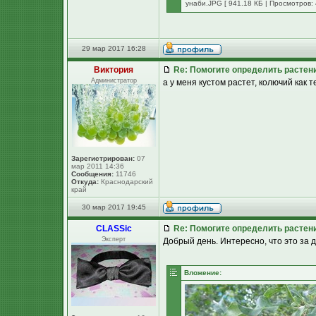
унаби.JPG [ 941.18 КБ | Просмотров: 
29 мар 2017 16:28
Виктория
Re: Помогите определить растен
Администратор
а у меня кустом растет, колючий как т
Зарегистрирован:
07
мар 2011 14:36
Сообщения:
11746
Откуда:
Краснодарский
край
30 мар 2017 19:45
CLASSic
Re: Помогите определить растен
Эксперт
Добрый день. Интересно, что это за де
Вложение: