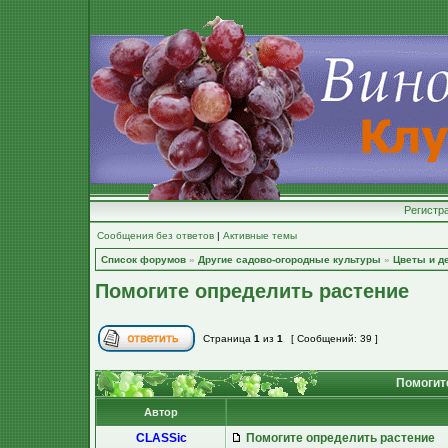
Регистр
Сообщения без ответов
|
Активные темы
Список форумов
»
Другие садово-огородные культуры
»
Цветы и д
Помогите определить растение
Страница
1
из
1
[ Сообщений: 39 ]
Помогит
Автор
CLASSic
Помогите определить растение