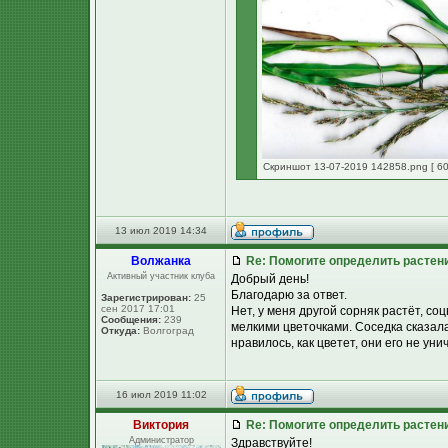
Скриншот 13-07-2019 142858.png [ 60
13 июл 2019 14:34
Волжанка
Re: Помогите определить растен
Активный участник клуба
Добрый день!
Благодарю за ответ.
Зарегистрирован:
25
сен 2017 17:01
Нет, у меня другой сорняк растёт, со
Сообщения:
239
мелкими цветочками. Соседка сказал
Откуда:
Волгоград
нравилось, как цветет, они его не ун
16 июл 2019 11:02
Виктория
Re: Помогите определить растен
Администратор
Здравствуйте!