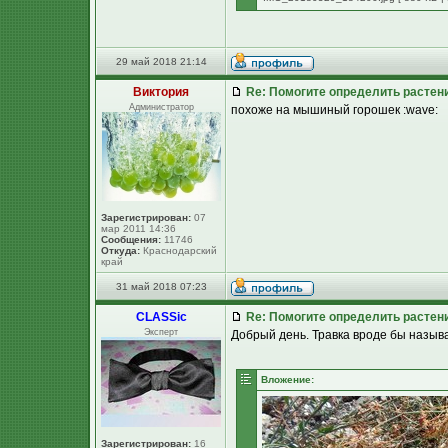
29 май 2018 21:14
Виктория
Re: Помогите определить растен
Администратор
похоже на мышиный горошек :wave:
Зарегистрирован:
07
мар 2011 14:36
Сообщения:
11746
Откуда:
Краснодарский
край
31 май 2018 07:23
CLASSic
Re: Помогите определить растен
Эксперт
Добрый день. Травка вроде бы называе
Вложение:
Зарегистрирован:
16