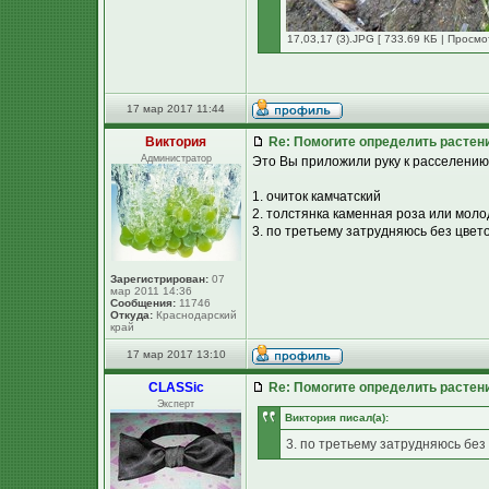
17,03,17 (3).JPG [ 733.69 КБ | Просмо
17 мар 2017 11:44
Виктория
Re: Помогите определить растен
Администратор
Это Вы приложили руку к расселению 
1. очиток камчатский
2. толстянка каменная роза или мол
3. по третьему затрудняюсь без цвет
Зарегистрирован:
07
мар 2011 14:36
Сообщения:
11746
Откуда:
Краснодарский
край
17 мар 2017 13:10
CLASSic
Re: Помогите определить растен
Эксперт
Виктория писал(а):
3. по третьему затрудняюсь без