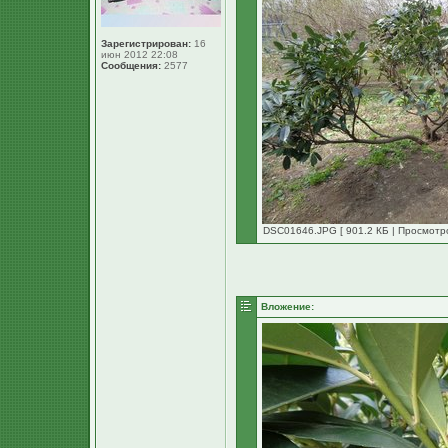
Зарегистрирован:
16
июн 2012 22:08
Сообщения:
2577
DSC01646.JPG [ 901.2 КБ | Просмотро
Вложение: