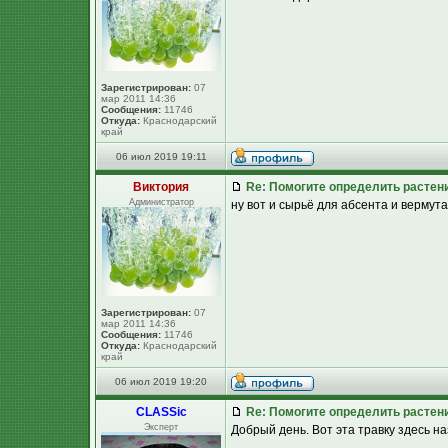
Зарегистрирован:
07
мар 2011 14:36
Сообщения:
11746
Откуда:
Краснодарский
край
06 июл 2019 19:11
Виктория
Re: Помогите определить растен
Администратор
ну вот и сырьё для абсента и вермута..
Зарегистрирован:
07
мар 2011 14:36
Сообщения:
11746
Откуда:
Краснодарский
край
06 июл 2019 19:20
CLASSic
Re: Помогите определить растен
Эксперт
Добрый день. Вот эта травку здесь н