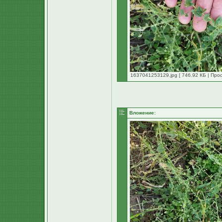
1637041253129.jpg [ 746.92 КБ | Про
Вложение: