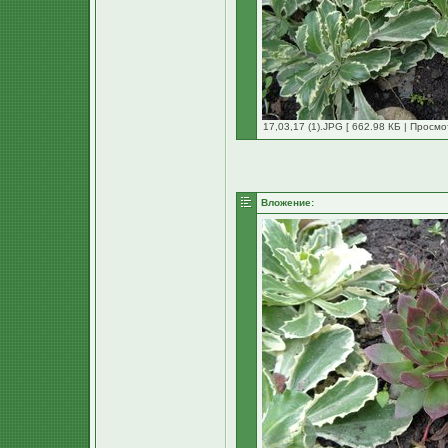
17,03,17 (1).JPG [ 662.98 КБ | Просмо
Вложение: