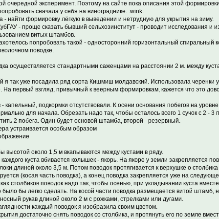
ой очередной эксперимент. Поэтому на сайте пока описания этой формировки
попробовать сначала у себя на винограднике. :wink:
а - найти формировку лёгкую в выведении и нетрудную для укрытия на зиму.
убГАУ - проще сказать бывший сельхозинститут - проводит исследования и 
ьзованием витых штамбов.
ахотелось попробовать такой - односторонний горизонтальный спиральный 
оволочном поводке.
дка осуществляется стандартными саженцами на расстоянии 2 м. между куст
й я так уже посадила ряд сорта Кишмиш молдавский. Использовала черенки 
е. На первый взгляд, привычный к веерным формировкам, кажется что это дово
 - капельный, подкормки отсутствовали. К осени основания побегов на уровне 1 
ормально для начала. Обрезать надо так, чтобы осталось всего 1 сучок с 2 - 3 
тить 2 побега. Один будет основой штамба, второй - резервный.
ра устраивается особым образом
ы высотой около 1,5 м вкапываются между кустами в ряду.
 каждого куста вбивается колышек - якорь. На якоре у земли закрепляется по
локи длиной около 3,5 м. Потом поводок протягивается к верхушке о столбик
руется (косая часть поводка), а конец поводка закрепляется уже на следующе
ках столбиков поводок надо так, чтобы осенью, при укладывании куста вместе
 было бы легко сделать. На косой части поводка размещается витой штамб, н
носный рукав длиной около 2 м с рожками, стрелками или дугами.
аглядности каждый поводок я изобразила своим цветом.
крытия достаточно снять поводок со столбика, и протянуть его по земле вмес