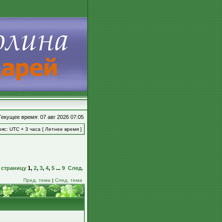
Текущее время: 07 авг 2026 07:05
яс: UTC + 3 часа [ Летнее время ]
 страницу
1
,
2
,
3
,
4
,
5
...
9
След.
Пред. тема
|
След. тема