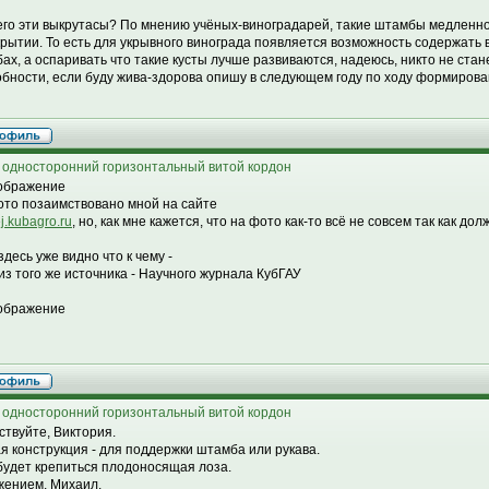
его эти выкрутасы? По мнению учёных-виноградарей, такие штамбы медленно
крытии. То есть для укрывного винограда появляется возможность содержать 
ах, а оспаривать что такие кусты лучше развиваются, надеюсь, никто не стане
бности, если буду жива-здорова опишу в следующем году по ходу формирова
 односторонний горизонтальный витой кордон
ото позаимствовано мной на сайте
/ej.kubagro.ru
, но, как мне кажется, что на фото как-то всё не совсем так как дол
здесь уже видно что к чему -
из того же источника - Научного журнала КубГАУ
 односторонний горизонтальный витой кордон
ствуйте, Виктория.
я конструкция - для поддержки штамба или рукава.
 будет крепиться плодоносящая лоза.
жением, Михаил.