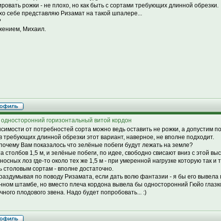
ровать рожки - не плохо, но как быть с сортами требующих длинной обрезки.
хо себе представляю Ризамат на такой шпалере...
?
жением, Михаил.
 односторонний горизонтальный витой кордон
исимости от потребностей сорта можно ведь оставить не рожки, а допустим по
в требующих длинной обрезки этот вариант, наверное, не вполне подходит.
 почему Вам показалось что зелёные побеги будут лежать на земле?
а столбов 1,5 м, и зелёные побеги, по идее, свободно свисают вниз с этой выс
носных лоз где-то около тех же 1,5 м - при умеренной нагрузке которую так и т
ь столовым сортам - вполне достаточно.
 раздумывая по поводу Ризамата, если дать волю фантазии - я бы его вывела 
нном штамбе, но вместо плеча кордона вывела бы односторонний Гюйо глазко
чного плодового звена. Надо будет попробовать... :)