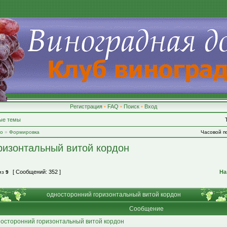
Регистрация
•
FAQ
•
Поиск
•
Вход
ые темы
во
»
Формировка
Часовой по
ризонтальный витой кордон
[ Сообщений: 352 ]
На
из
9
односторонний горизонтальный витой кордон
Сообщение
осторонний горизонтальный витой кордон