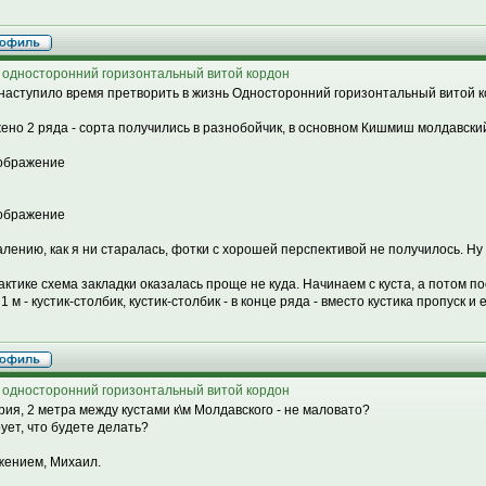
 односторонний горизонтальный витой кордон
 наступило время претворить в жизнь Односторонний горизонтальный витой к
ено 2 ряда - сорта получились в разнобойчик, в основном Кишмиш молдавски
алению, как я ни старалась, фотки с хорошей перспективой не получилось. Ну 
актике схема закладки оказалась проще не куда. Начинаем с куста, а потом п
1 м - кустик-столбик, кустик-столбик - в конце ряда - вместо кустика пропуск и
 односторонний горизонтальный витой кордон
рия, 2 метра между кустами к\м Молдавского - не маловато?
ует, что будете делать?
жением, Михаил.