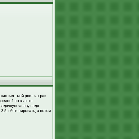
их сил - мой рост как раз
средней по высоте
осадочную канаву надо
 3,5, вбетонировать, а потом