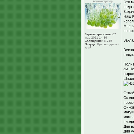
Администратор
Это м
надо 
Задач
Наш К
испол
Мне з
на пр
Зарегистрирован:
07
мар 2011 14:36
Закла
Сообщения:
11745
Откуда:
Краснодарский
край
Весно
в вод
Полив
см. Н
вырас
Шпале
Столб
Около
прово
фикси
макуш
можно
плодо
Для н
Для у