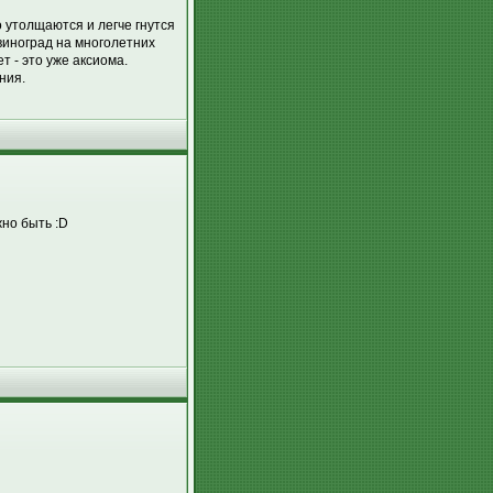
 утолщаются и легче гнутся
виноград на многолетних
т - это уже аксиома.
ния.
жно быть :D