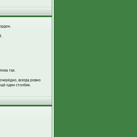
ордон.
й.
пока так.
оочерёдно, всегда ровно
 ещё один столбик.