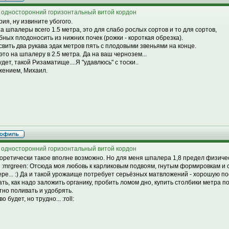
 односторонний горизонтальный витой кордон
рия, ну извините убогого.
а шпалеры всего 1.5 метра, это для слабо рослых сортов и то для сортов,
бных плодоносить из нижних почек (рожки - короткая обрезка).
 свить два рукава эдак метров пять с плодовыми звеньями на конце.
 это на шпалеру в 2.5 метра. Да на ваш чернозем...
дет, такой Ризаматище....Я "удавлюсь" с тоски..
жением, Михаил.
 односторонний горизонтальный витой кордон
еоретически такое вполне возможно. Но для меня шпалера 1,8 предел физическ
м :mrgreen: Отсюда моя любовь к карликовым подвоям, гнутым формировкам и 
ре... :) Да и такой урожаище потребует серьёзных матвложений - хорошую п
ать, как надо заложить органику, пробить ломом дно, купить столбики метра по
тно поливать и удобрять.
о будет, но трудно... :roll: