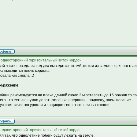
 односторонний горизонтальный витой кордон
сой части поводка за год-два выводится штамб, потом из самого верхнего гла
ка выводится плечо кордона.
овала как смогла :D
убани рекомендуется на плече длиной около 2 м оставлять до 15 рожков со 
ста - то есть не нужно делать зелёные операции - подвязку, пасынкование -
лучшает качество урожая и защищает его от солнечных ожогов.
 односторонний горизонтальный витой кордон
ял так, что однолетние побеги будут лежать на земле.