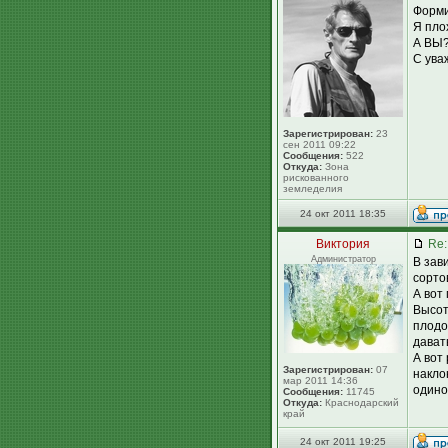
Форми
Я пло
А ВЫ
С ува
Зарегистрирован:
23
сен 2011 09:22
Сообщения:
522
Откуда:
Зона
рискованного
земледелия
24 окт 2011 18:35
Виктория
Re:
Администратор
В зав
сорто
А вот
Высот
плодо
дават
А вот
Зарегистрирован:
07
накло
мар 2011 14:36
одино
Сообщения:
11745
Откуда:
Краснодарский
край
24 окт 2011 19:25