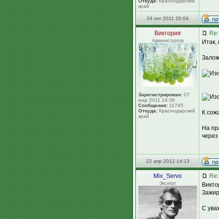
Откуда:
Краснодарский
край
24 окт 2011 20:04
Виктория
Re:
Администратор
Итак,
Залож
Зарегистрирован:
07
мар 2011 14:36
Сообщения:
11745
Откуда:
Краснодарский
К сож
край
На пр
через 
22 апр 2012 14:13
Mix_Servo
Re:
Эксперт
Викто
Зажир
С ува