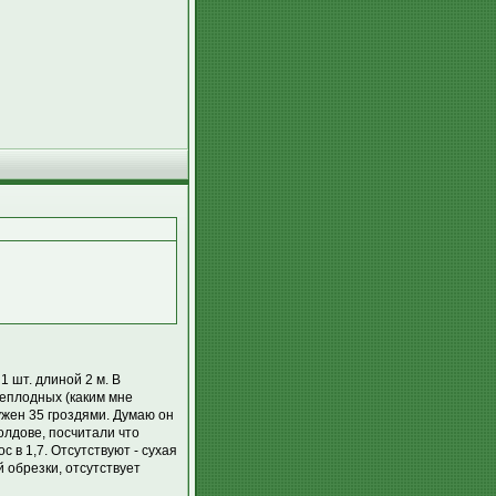
 шт. длиной 2 м. В
неплодных (каким мне
ружен 35 гроздями. Думаю он
олдове, посчитали что
 в 1,7. Отсутствуют - сухая
й обрезки, отсутствует