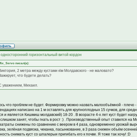
 односторонний горизонтальный витой кордон
Mix_Servo писал(а):
Виктория, 2 метра между кустами к\м Молдавского - не маловато?
Зажирует, что будете делать?
С уважением, Михаил.
сь что проблем не будет. Формировку можно назвать малообъёмной - плечо - 1
ендациях написано на 1 м оставлять для крупноплодных 15 сучков, для сред
ся и является Кишмиш молдавский) 18-20 . В возрасте 4-х лет куст будет наг
 слишком занят, чтобы гнать в рост :) . Производственный опыт ставился на М
затраты снижены по сравнению с веером в 4 раза, одновременно урожай вырос
зка, зелёная подвязка, чеканка, пасынкование, в 3 раза снижен объём осенне
ность снимать куст со шпалерыи пригибать его к почве. Я тоже так хочу! :D