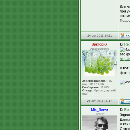
Для ч
при у
штамб
Подро
24 окт 2011 14:11
Виктория
Re:
Администратор
это ф
http:/
А вот 
фото 
Зарегистрирован:
07
мар 2011 14:36
Сообщения:
11745
Откуда:
Краснодарский
край
24 окт 2011 14:47
Mix_Servo
Re:
Эксперт
Здрав
Данна
А как
С ува