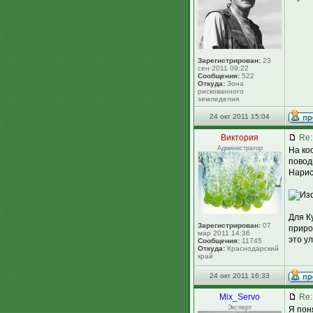
Зарегистрирован:
23
сен 2011 09:22
Сообщения:
522
Откуда:
Зона
рискованного
земледелия
24 окт 2011 15:04
Виктория
Re:
Администратор
На ко
повод
Нарис
Для К
Зарегистрирован:
07
приро
мар 2011 14:36
это у
Сообщения:
11745
Откуда:
Краснодарский
край
24 окт 2011 16:33
Mix_Servo
Re:
Эксперт
Я пон