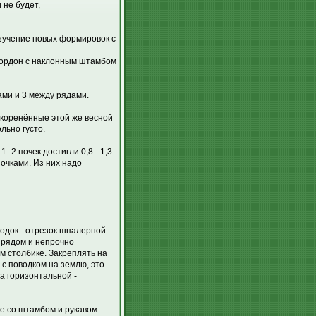
 не будет,
изучение новых формировок с
кордон с наклонным штамбом
ами и 3 между рядами.
укоренённые этой же весной
льно густо.
-2 почек достигли 0,8 - 1,3
почками. Из них надо
водок - отрезок шпалерной
а рядом и непрочно
м столбике. Закреплять на
 с поводком на землю, это
а горизонтальной -
те со штамбом и рукавом