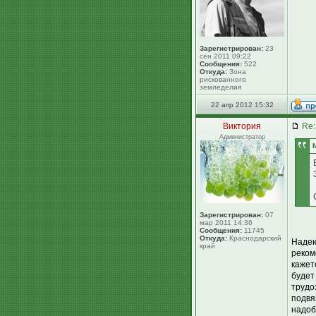
Зарегистрирован:
23
сен 2011 09:22
Сообщения:
522
Откуда:
Зона
рискованного
земледелия
22 апр 2012 15:32
Виктория
Re:
Администратор
Зарегистрирован:
07
мар 2011 14:36
Сообщения:
11745
Откуда:
Краснодарский
Надею
край
реком
кажет
будет
трудо
подвя
надоб