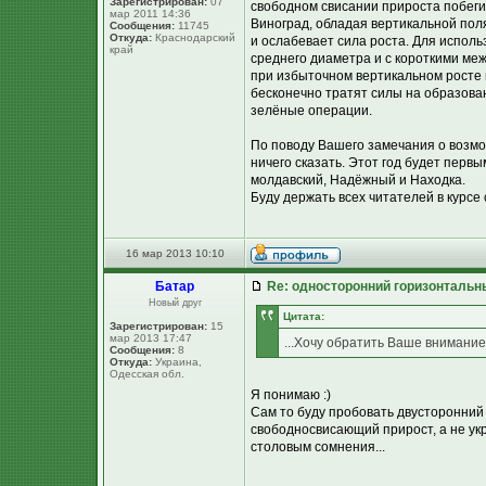
Зарегистрирован:
07
свободном свисании прироста побеги
мар 2011 14:36
Виноград, обладая вертикальной поля
Сообщения:
11745
Откуда:
Краснодарский
и ослабевает сила роста. Для исполь
край
среднего диаметра и с короткими ме
при избыточном вертикальном росте 
бесконечно тратят силы на образова
зелёные операции.
По поводу Вашего замечания о возмо
ничего сказать. Этот год будет пер
молдавский, Надёжный и Находка.
Буду держать всех читателей в курсе
16 мар 2013 10:10
Батар
Re: односторонний горизонтальн
Новый друг
Цитата:
Зарегистрирован:
15
мар 2013 17:47
...Хочу обратить Ваше внимание
Сообщения:
8
Откуда:
Украина,
Одесская обл.
Я понимаю :)
Сам то буду пробовать двусторонни
свободносвисающий прирост, а не ук
столовым сомнения...