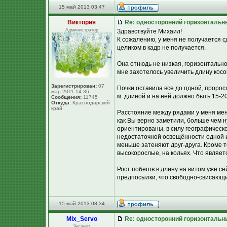
15 май 2013 03:47
Виктория
Re: односторонний горизонтальн
Администратор
Здравствуйте Михаил!
К сожалению, у меня не получается 
целиком в кадр не получается.
Она отнюдь не низкая, горизонтально
мне захотелось увеличить длину косо
Зарегистрирован:
07
Почки оставила все до одной, пророс
мар 2011 14:36
м. длиной и на ней должно быть 15-20
Сообщения:
11745
Откуда:
Краснодарский
край
Расстояние между рядами у меня мен
как Вы верно заметили, больше чем н
ориентированы, в силу географическо
недостаточной освещённости одной 
меньше затеняют друг-друга. Кроме т
высокорослые, на кольях. Что являе
Рост побегов в длину на витом уже с
предпосылки, что свободно-свисающий
15 май 2013 08:34
Mix_Servo
Re: односторонний горизонтальн
Эксперт