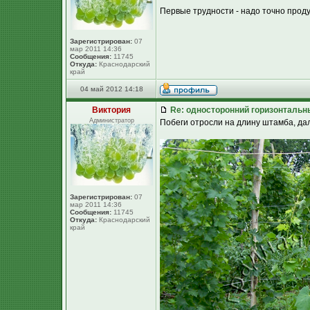
Первые трудности - надо точно проду
Зарегистрирован:
07
мар 2011 14:36
Сообщения:
11745
Откуда:
Краснодарский
край
04 май 2012 14:18
Виктория
Re: односторонний горизонтальн
Администратор
Побеги отросли на длину штамба, да
Зарегистрирован:
07
мар 2011 14:36
Сообщения:
11745
Откуда:
Краснодарский
край