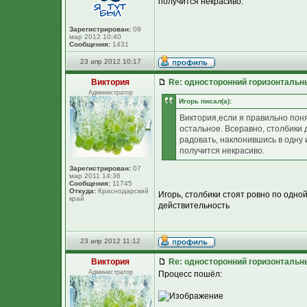
получится некрасиво.
Зарегистрирован:
09
мар 2012 10:40
Сообщения:
1431
23 апр 2012 10:17
Виктория
Re: односторонний горизонтальн
Администратор
Игорь писал(а):
Виктория,если я правильно понял
остальное. Всеравно, столбики 
радовать, наклонившись в одну 
получится некрасиво.
Зарегистрирован:
07
мар 2011 14:36
Сообщения:
11745
Откуда:
Краснодарский
Игорь, столбики стоят ровно по одной
край
действительность
23 апр 2012 11:12
Виктория
Re: односторонний горизонтальн
Администратор
Процесс пошёл: