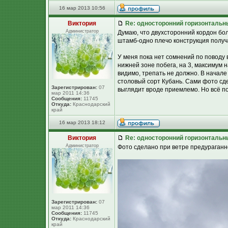
16 мар 2013 10:56
Виктория
Re: односторонний горизонтальн
Администратор
Думаю, что двухсторонний кордон бол
штамб-одно плечо конструкция получа
У меня пока нет сомнений по поводу
нижней зоне побега, на 3, максимум н
видимо, трепать не должно. В начале
столовый сорт Кубань. Сами фото сд
Зарегистрирован:
07
выглядит вроде приемлемо. Но всё п
мар 2011 14:36
Сообщения:
11745
Откуда:
Краснодарский
край
16 мар 2013 18:12
Виктория
Re: односторонний горизонтальн
Администратор
Фото сделано при ветре предураганно
Зарегистрирован:
07
мар 2011 14:36
Сообщения:
11745
Откуда:
Краснодарский
край