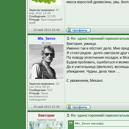
масса взрослой древесины, увы, бесп
Зарегистрирован:
07
мар 2011 14:36
Сообщения:
11745
Откуда:
Краснодарский
край
15 май 2013 20:49
Mix_Servo
Re: односторонний горизонтальн
Эксперт
Виктория, умница.
Именно так и обстоит дело. Мне пре
Я стоял рядом - долго смотрели друг н
По поводу уплотнения посадок, и Моз
Будем пробовать, ошибаться и возмож
Да и учительница (филолог), восхищал
убеждение. Чудны, дела твои .....
С уважением, Михаил.
Зарегистрирован:
23
сен 2011 09:22
Сообщения:
522
Откуда:
Зона
рискованного
земледелия
15 май 2013 21:36
Виктория
Re: односторонний горизонтальн
Администратор
Mix_Servo писал(а):