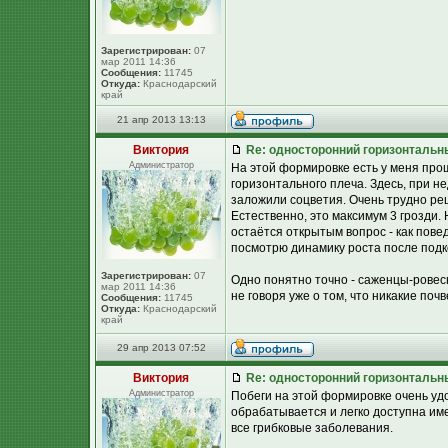
Зарегистрирован:
07
мар 2011 14:36
Сообщения:
11745
Откуда:
Краснодарский
край
21 апр 2013 13:13
Виктория
Re: односторонний горизонтальн
Администратор
На этой формировке есть у меня про
горизонтального плеча. Здесь, при н
заложили соцветия. Очень трудно реши
Естественно, это максимум 3 грозди. 
остаётся открытым вопрос - как пове
посмотрю динамику роста после подк
Зарегистрирован:
07
Одно понятно точно - саженцы-ровесн
мар 2011 14:36
не говоря уже о том, что никакие по
Сообщения:
11745
Откуда:
Краснодарский
край
29 апр 2013 07:52
Виктория
Re: односторонний горизонтальн
Администратор
Побеги на этой формировке очень удо
обрабатывается и легко доступна име
все грибковые заболевания.