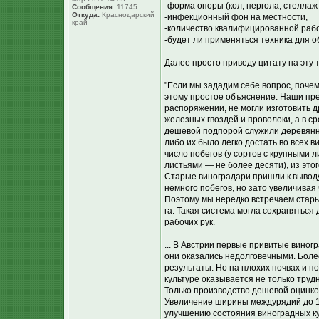
-форма опоры (кол, пергола, стеллаж
Сообщения:
11745
Откуда:
Краснодарский
-инфекционный фон на местности,
край
-количество квалифицированной раб
-будет ли применяться техника для о
Далее просто приведу цитату на эту 
"Если мы зададим себе вопрос, поче
этому простое объяснение. Наши пре
распоряжении, не могли изготовить 
железных гвоздей и проволоки, а в 
дешевой подпорой служили деревянные
либо их было легко достать во всех в
число побегов (у сортов с крупными л
листьями — не более десяти), из эт
Старые виноградари пришли к выводу
немного побегов, но зато увеличивая
Поэтому мы нередко встречаем старые 
га. Такая система могла сохраняться
рабочих рук.
... В Австрии первые привитые виног
они оказались недолговечными. Более
результаты. Но на плохих почвах и п
культуре оказывается не только трудн
Только производство дешевой оцинко
Увеличение ширины междурядий до 1,
улучшению состояния виноградных ку