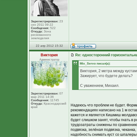
Зарегистрирован:
23
сен 2011 09:22
Сообщения:
522
Откуда:
Зона
рискованного
земледелия
22 апр 2012 15:32
Виктория
Re: односторонний горизонтальн
Администратор
Mix_Servo писал(а):
Виктория, 2 метра между кустам
Зажирует, что будете делать?
С уважением, Михаил.
Зарегистрирован:
07
мар 2011 14:36
Сообщения:
11745
Откуда:
Краснодарский
Надеюсь что проблем не будет. Форми
край
рекомендациях написано на 1 м оста
кажется и является Кишмиш молдавски
будет слишком занят, чтобы гнать в 
трудозатраты снижены по сравнению с
подвязка, зелёная подвязка, чеканка
надобность снимать куст со шпалерыи 