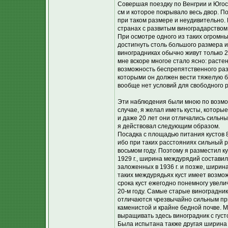
Совершая поездку по Венгрии и Югосл
см и которое покрывало весь двор. П
при таком размере и неудивительно.
странах с развитым виноградарством
При осмотре одного из таких огромны
достигнуть столь большого размера и
виноградниках обычно живут только 
мне вскоре многое стало ясно: раст
возможность беспрепятственного разв
которыми он должен вести тяжелую бо
вообще нет условий для свободного 
Эти наблюдения были мною по возмож
случае, я желал иметь кусты, которые
и даже 20 лет они отличались сильн
я действовал следующим образом.
Посадка с площадью питания кустов 80
ибо при таких расстояниях сильный 
восьмом году. Поэтому я разместил 
1929 г., ширина междурядий составила
заложенных в 1936 г. и позже, ширин
таких междурядьях куст имеет возмож
срока куст ежегодно понемногу увели
20-м году. Самые старые виноградник
отличаются чрезвычайно сильным пр
каменистой и крайне бедной почве. 
выращивать здесь виноградник с густ
Была испытана также другая ширина ме