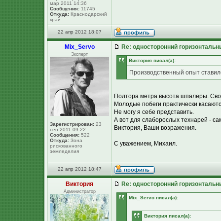
мар 2011 14:36
Сообщения:
11745
Откуда:
Краснодарский
край
22 апр 2012 18:07
Mix_Servo
Re: односторонний горизонтальн
Эксперт
Виктория писал(а):
Производственный опыт ставил
Полтора метра высота шпалеры. Сво
Молодые побеги практически касаютс
Не могу я себе представить.
А вот для слаборослых технарей - са
Зарегистрирован:
23
Виктория, Ваши возражения.
сен 2011 09:22
Сообщения:
522
Откуда:
Зона
С уважением, Михаил.
рискованного
земледелия
22 апр 2012 18:47
Виктория
Re: односторонний горизонтальн
Администратор
Mix_Servo писал(а):
Виктория писал(а):