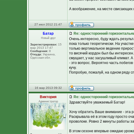
А воображение, на месте свисающих п
27 июл 2012 21:47
Батар
Re: односторонний горизонтальн
Новый друг
Очень интересно, буду ждать результ
пока только теоретически. На участк
Зарегистрирован:
15
мар 2013 17:47
только вертикальное ведение прирост
Сообщения:
8
то висячий кордон был бы интересен
Откуда:
Украина,
Одесская обл.
смущает, у нас засушливый климат. А
- это вопрос. Вероятно часть побегов
кучу.
Попробую, пожалуй, на одном ряду сп
16 мар 2013 09:32
Виктория
Re: односторонний горизонтальн
Администратор
Здравствуйте уважаемый Батар!
Хочу обратить Ваше внимание - эта 
Раскрывала её в этом году просто оча
проволоке. Ровно 2 минуты работы за
В этом сезоне впервые ожидаю урожа