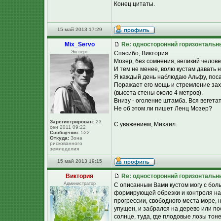
Конец цитаты.
15 май 2013 17:29
Mix_Servo
Re: односторонний горизонтальн
Эксперт
Спасибо, Виктория.
Мозер, без сомнения, великий челове
И тем не менее, волю кустам давать н
Я каждый день наблюдаю Альфу, поса
Поражает его мощь и стремление зах
(высота стены около 4 метров).
Внизу - оголение штамба. Вся вегета
Не об этом ли пишет Ленц Мозер?
Зарегистрирован:
23
С уважением, Михаил.
сен 2011 09:22
Сообщения:
522
Откуда:
Зона
рискованного
земледелия
15 май 2013 19:15
Виктория
Re: односторонний горизонтальн
Администратор
С описанным Вами кустом могу с бол
формирующей обрезки и контроля над
прогрессии, свободного места море, н
упущен, и забрался на дерево или п
солнце, туда, где плодовые лозы тоне