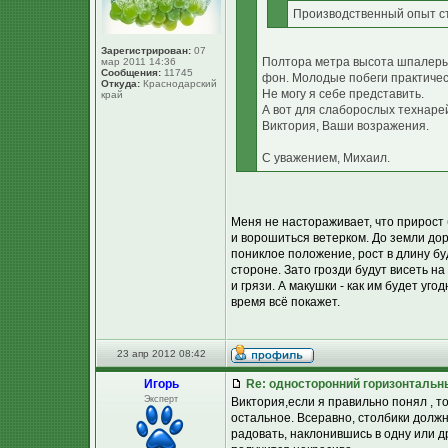
Производственный опыт с
Зарегистрирован:
07
Полтора метра высота шпалеры
мар 2011 14:36
Сообщения:
11745
фон. Молодые побеги практичес
Откуда:
Краснодарский
Не могу я себе представить.
край
А вот для слаборослых технарей
Виктория, Ваши возражения.
С уважением, Михаил.
Меня не настораживает, что прирост б
и ворошиться ветерком. До земли дор
пониклое положение, рост в длину бу
стороне. Зато грозди будут висеть на 
и грязи. А макушки - как им будет угод
время всё покажет.
23 апр 2012 08:42
Игорь
Re: односторонний горизонтальн
Эксперт
Виктория,если я правильно понял , то
остальное. Всеравно, столбики должн
радовать, наклонившись в одну или д