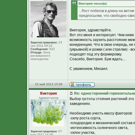
Виктория писал(а):
...Рост побегов в длину на вито
предпосылки, что свободно-свис
Виктория, здравствуйте.
Вот это меня и интересует. Чем ниж
возможность заузить расстояние межд
Зарегистрирован:
23
конкуренцию. Что в свою очередь, н
сен 2011 09:22
Сообщения:
522
(укрывной) и рожки ( или стрелки) -
Откуда:
Зона
подходят под эту формировку.
рискованного
Спасибо, Виктория. Бум ждать....
земледелия
С уважением, Михаил.
15 май 2013 15:56
Виктория
Re: односторонний горизонтальн
Администратор
Выбор густоты стояния растений это
заведениях.
Необходимо учесть массу факторов:
-силу роста сорта,
-плодородие и механический состав 
-интенсивность солнечного света,
Зарегистрирован:
07
-склон участка,
мар 2011 14:36