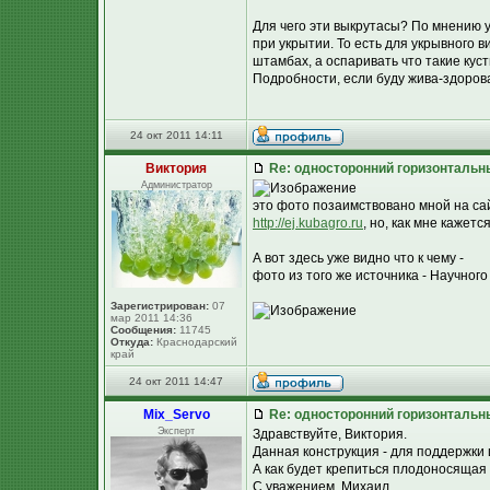
Для чего эти выкрутасы? По мнению 
при укрытии. То есть для укрывного 
штамбах, а оспаривать что такие куст
Подробности, если буду жива-здоров
24 окт 2011 14:11
Виктория
Re: односторонний горизонтальн
Администратор
это фото позаимствовано мной на са
http://ej.kubagro.ru
, но, как мне кажетс
А вот здесь уже видно что к чему -
фото из того же источника - Научног
Зарегистрирован:
07
мар 2011 14:36
Сообщения:
11745
Откуда:
Краснодарский
край
24 окт 2011 14:47
Mix_Servo
Re: односторонний горизонтальн
Эксперт
Здравствуйте, Виктория.
Данная конструкция - для поддержки 
А как будет крепиться плодоносящая 
С уважением, Михаил.