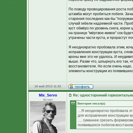
По поводу провоцирования роста поб
штамба могут пробиться побеги. Зача
старения последних как-бы "погружа
случай гибели надземной части. Проб
куст обмёрз по уровень снега, корни 
на границе "мёртвое-живое" сок будет
утрачены части куста, и прорастут п
Я неоднократно пробовала этим, кочу
исправления конструкции куста, слов
кроны мне это не удалось. И неудиви
выше. Разве что, шпырнуть его так, 
восстановители. Но если очень надо,
элементы конструкции из появившихс
16 май 2013 11:32
Mix_Servo
Re: односторонний горизонтальн
Эксперт
Виктория писал(а):
....Я неоднократно пробовала э
для исправления конструкции кус
..... гуманнее срезать формиро
появившихся побегов восстанов