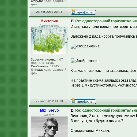
Откуда:
Краснодарский
край
24 окт 2011 20:04
Виктория
Re: односторонний горизонтальн
Администратор
Итак, наступило время претворить в
Заложено 2 ряда - сорта получились
Зарегистрирован:
07
мар 2011 14:36
Сообщения:
11745
Откуда:
Краснодарский
К сожалению, как я ни старалась, фот
край
На практике схема закладки оказалас
через 1 м - кустик-столбик, кустик-ст
22 апр 2012 14:13
Mix_Servo
Re: односторонний горизонтальн
Эксперт
Виктория, 2 метра между кустами к\м
Зажирует, что будете делать?
С уважением, Михаил.