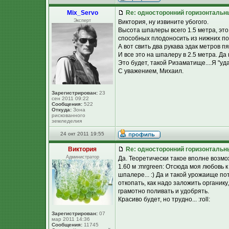
Mix_Servo
Re: односторонний горизонтальн
Эксперт
Виктория, ну извините убогого.
Высота шпалеры всего 1.5 метра, это
способных плодоносить из нижних поч
А вот свить два рукава эдак метров п
И все это на шпалеру в 2.5 метра. Да 
Это будет, такой Ризаматище....Я "уда
С уважением, Михаил.
Зарегистрирован:
23
сен 2011 09:22
Сообщения:
522
Откуда:
Зона
рискованного
земледелия
24 окт 2011 19:55
Виктория
Re: односторонний горизонтальн
Администратор
Да. Теоретически такое вполне возмо
1.60 м :mrgreen: Отсюда моя любовь 
шпалере... :) Да и такой урожаище 
откопать, как надо заложить органику
грамотно поливать и удобрять.
Красиво будет, но трудно... :roll:
Зарегистрирован:
07
мар 2011 14:36
Сообщения:
11745