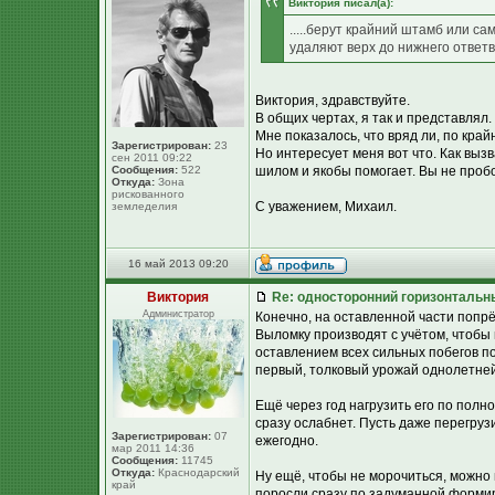
Виктория писал(а):
.....берут крайний штамб или с
удаляют верх до нижнего ответвл
Виктория, здравствуйте.
В общих чертах, я так и представлял.
Мне показалось, что вряд ли, по край
Зарегистрирован:
23
Но интересует меня вот что. Как вызв
сен 2011 09:22
Сообщения:
522
шилом и якобы помогает. Вы не проб
Откуда:
Зона
рискованного
С уважением, Михаил.
земледелия
16 май 2013 09:20
Виктория
Re: односторонний горизонтальн
Администратор
Конечно, на оставленной части попрё
Выломку производят с учётом, чтобы 
оставлением всех сильных побегов по 
первый, толковый урожай однолетне
Ещё через год нагрузить его по полной
сразу ослабнет. Пусть даже перегруз
Зарегистрирован:
07
ежегодно.
мар 2011 14:36
Сообщения:
11745
Откуда:
Краснодарский
Ну ещё, чтобы не морочиться, можно 
край
поросли сразу по задуманной формиро