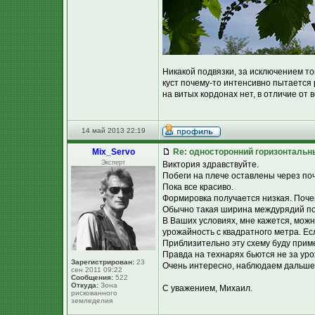
Никакой подвязки, за исключением то
куст почему-то интенсивно пытается 
на витых кордонах нет, в отличие от 
14 май 2013 22:19
Mix_Servo
Re: односторонний горизонтальн
Эксперт
Виктория здравствуйте.
Побеги на плече оставлены через поч
Пока все красиво.
Формировка получается низкая. Поч
Обычно такая ширина междурядий по
В Ваших условиях, мне кажется, можн
урожайность с квадратного метра. Есл
Приблизительно эту схему буду приме
Правда на технарях бьются не за уро
Зарегистрирован:
23
Очень интересно, наблюдаем дальше
сен 2011 09:22
Сообщения:
522
Откуда:
Зона
С уважением, Михаил.
рискованного
земледелия