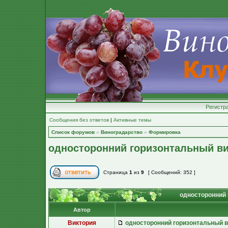
Регистр
Сообщения без ответов
|
Активные темы
Список форумов
»
Виноградарство
»
Формировка
односторонний горизонтальный ви
Страница
1
из
9
[ Сообщений: 352 ]
односторонний 
Автор
Виктория
односторонний горизонтальный в