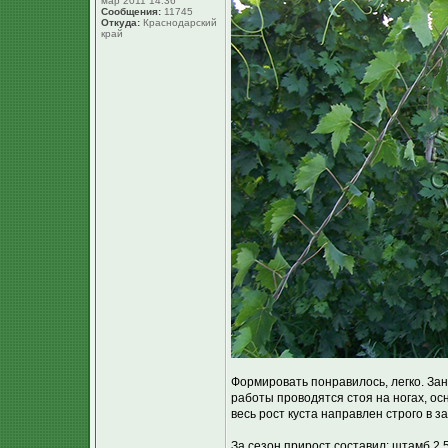
мар 2011 14:36
Сообщения:
11745
Откуда:
Краснодарский
край
Формировать понравилось, легко. Зан
работы проводятся стоя на ногах, осн
весь рост куста направлен строго в
За сезон прирост составил: штамб 2,5