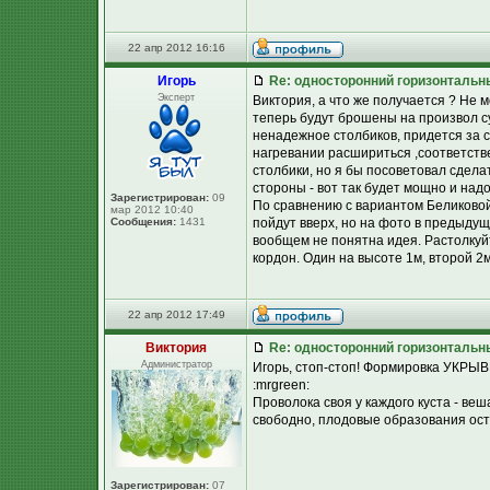
22 апр 2012 16:16
Игорь
Re: односторонний горизонтальн
Эксперт
Виктория, а что же получается ? Не 
теперь будут брошены на произвол с
ненадежное столбиков, придется за се
нагревании расшириться ,соответств
столбики, но я бы посоветовал сдела
стороны - вот так будет мощно и надо
Зарегистрирован:
09
По сравнению с вариантом Беликовой
мар 2012 10:40
Сообщения:
1431
пойдут вверх, но на фото в предыдущ
вообщем не понятна идея. Растолкуй
кордон. Один на высоте 1м, второй 2
22 апр 2012 17:49
Виктория
Re: односторонний горизонтальн
Администратор
Игорь, стоп-стоп! Формировка УКРЫВН
:mrgreen:
Проволока своя у каждого куста - веш
свободно, плодовые образования ост
Зарегистрирован:
07