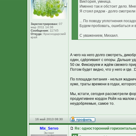
Виктория, умница.
Именно так и обстоит дело. Мн
Я стоял рядом - долго смотрели д
... По поводу уплотнения посадо
Зарегистрирован:
07
Будем пробовать, ошибаться и в
мар 2011 14:36
Сообщения:
11745
Откуда:
Краснодарский
С уважением, Михаил.
край
А чего на него долго смотреть, дико
один, сдёргивают с опоры. Дальше уд
50 см. Фиксируем и ждём свежего прир
Потом будет видно, что у него и где. :
По площади питания - нельзя жаднича
хуже, траты времени в годах, которог
Мы, кстати, сегодня рассмотрели фор
продуктивнее кордон Ройя на малом 
неудобряемые, самое то.
16 май 2013 08:30
Mix_Servo
Re: односторонний горизонтальн
Эксперт