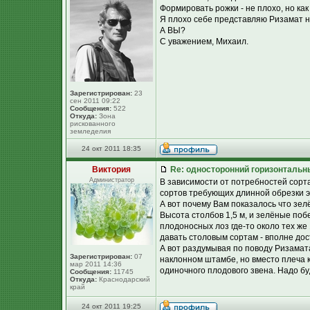
Формировать рожки - не плохо, но ка
Я плохо себе представляю Ризамат н
А ВЫ?
С уважением, Михаил.
Зарегистрирован:
23
сен 2011 09:22
Сообщения:
522
Откуда:
Зона
рискованного
земледелия
24 окт 2011 18:35
Виктория
Re: односторонний горизонтальн
Администратор
В зависимости от потребностей сорта
сортов требующих длинной обрезки эт
А вот почему Вам показалось что зел
Высота столбов 1,5 м, и зелёные побе
плодоносных лоз где-то около тех же 1
давать столовым сортам - вполне дос
А вот раздумывая по поводу Ризамата
Зарегистрирован:
07
наклонном штамбе, но вместо плеча 
мар 2011 14:36
одиночного плодового звена. Надо буд
Сообщения:
11745
Откуда:
Краснодарский
край
24 окт 2011 19:25