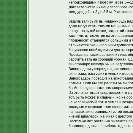
неподходящими. Поэтому через 5—12
Доказательства их нецелесообразнос
междурядий от 3 до 3,5 м. Расстояни
Задумывались ли вы когда-нибудь над
дома могут стать такими мощными? Э
растут на сухой почве, покрытой тр
камнями, и, несмотря на это, развив
плодоносят, становятся большими и 
отличаются очень большим долголетие
безусловно необходимым для виногра
Проводя на таких растениях лишь об
рассчитывать на хороший урожай. Ес
виноградари никогда бы не бедствова
Виноградари утверждают, что виногра
винограда, растущих в живых изгород
Виноградарь проводит на виноградник
пользы. Если бы эти работы были по
бы более здоровыми, сильнорослыми 
Из этого вытекает следующее: кто с у
тот, быть может, и славный, но не о
не человеческий пот, а земля и возд
молодым и позволит нам сэкономить 
на наших виноградниках густой посад
низкой шпалерой, начиная с шестого
Несколько лет растения пытаются раз
бы виноградарь не прибегал к дьявол