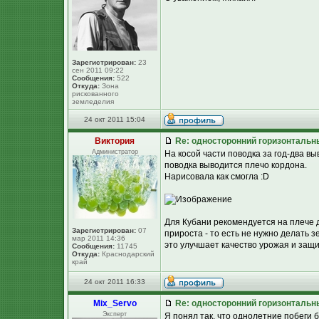
Зарегистрирован:
23
сен 2011 09:22
Сообщения:
522
Откуда:
Зона
рискованного
земледелия
24 окт 2011 15:04
Виктория
Re: односторонний горизонтальн
Администратор
На косой части поводка за год-два в
поводка выводится плечо кордона.
Нарисовала как смогла :D
Для Кубани рекомендуется на плече 
Зарегистрирован:
07
прироста - то есть не нужно делать з
мар 2011 14:36
это улучшает качество урожая и защи
Сообщения:
11745
Откуда:
Краснодарский
край
24 окт 2011 16:33
Mix_Servo
Re: односторонний горизонтальн
Эксперт
Я понял так, что однолетние побеги 