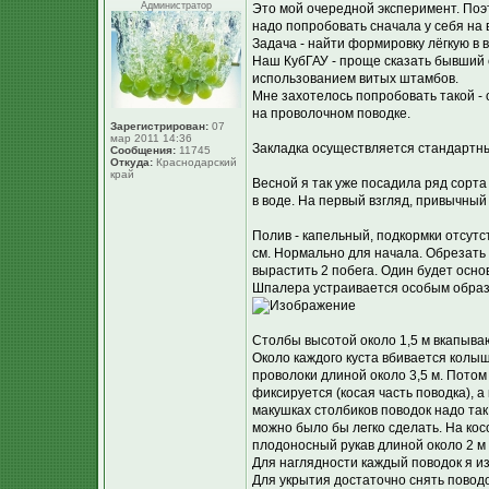
Администратор
Это мой очередной эксперимент. Поэ
надо попробовать сначала у себя на в
Задача - найти формировку лёгкую в 
Наш КубГАУ - проще сказать бывший 
использованием витых штамбов.
Мне захотелось попробовать такой 
на проволочном поводке.
Зарегистрирован:
07
мар 2011 14:36
Закладка осуществляется стандартны
Сообщения:
11745
Откуда:
Краснодарский
край
Весной я так уже посадила ряд сорт
в воде. На первый взгляд, привычный
Полив - капельный, подкормки отсутст
см. Нормально для начала. Обрезать н
вырастить 2 побега. Один будет осно
Шпалера устраивается особым обра
Столбы высотой около 1,5 м вкапываю
Около каждого куста вбивается колыш
проволоки длиной около 3,5 м. Потом
фиксируется (косая часть поводка), 
макушках столбиков поводок надо так
можно было бы легко сделать. На кос
плодоносный рукав длиной около 2 м 
Для наглядности каждый поводок я и
Для укрытия достаточно снять поводо