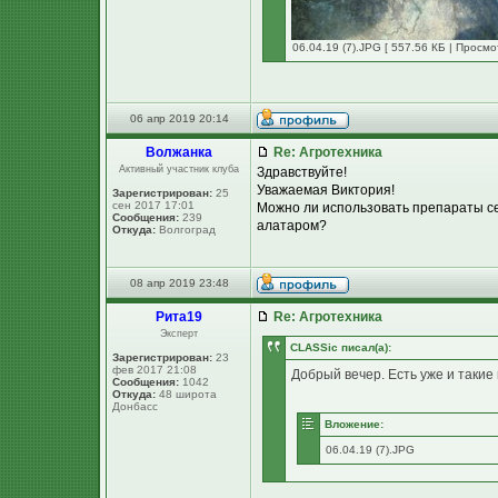
06.04.19 (7).JPG [ 557.56 КБ | Просмо
06 апр 2019 20:14
Волжанка
Re: Агротехника
Активный участник клуба
Здравствуйте!
Уважаемая Виктория!
Зарегистрирован:
25
сен 2017 17:01
Можно ли использовать препараты се
Сообщения:
239
алатаром?
Откуда:
Волгоград
08 апр 2019 23:48
Рита19
Re: Агротехника
Эксперт
CLASSic писал(а):
Зарегистрирован:
23
фев 2017 21:08
Добрый вечер. Есть уже и такие к
Сообщения:
1042
Откуда:
48 широта
Донбасс
Вложение:
06.04.19 (7).JPG