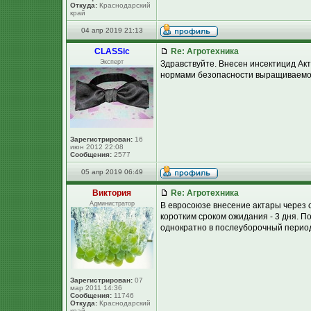
Откуда:
Краснодарский
край
04 апр 2019 21:13
CLASSic
Re: Агротехника
Эксперт
Здравствуйте. Внесен инсектицид Акт
нормами безопасности выращиваемой 
Зарегистрирован:
16
июн 2012 22:08
Сообщения:
2577
05 апр 2019 06:49
Виктория
Re: Агротехника
Администратор
В евросоюзе внесение актары через 
коротким сроком ожидания - 3 дня. 
однократно в послеуборочный перио
Зарегистрирован:
07
мар 2011 14:36
Сообщения:
11746
Откуда:
Краснодарский
край