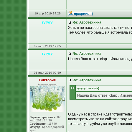
19 апр 2019 14:29
гугугу
Re: Агротехника
Хоть я не настроена столь критично, м
Тем более, что раньше я встречала т
02 июл 2019 19:05
гугугу
Re: Агротехника
Нашла Ваш ответ :clap: . Извиняюсь, 
03 июл 2019 09:59
Виктория
Re: Агротехника
Администратор
гугугу писал(а):
Нашла Ваш ответ :clap: . Извин
О да - у нас в стране идёт "строител
Зарегистрирован:
07
посмотреть что-то на сайтах агроунив
мар 2011 14:36
то зачастую, дубли уже опубликованны
Сообщения:
11746
Откуда:
Краснодарский
край