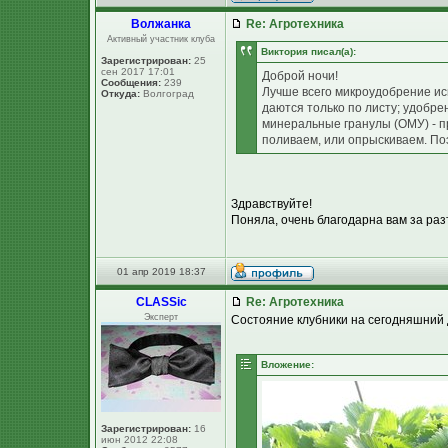
Волжанка
Re: Агротехника
Активный участник клуба
Виктория писал(а):
Зарегистрирован:
25
сен 2017 17:01
Доброй ночи!
Сообщения:
239
Лучше всего микроудобрение ис
Откуда:
Волгоград
даются только по листу; удобре
минеральные гранулы (ОМУ) - пр
поливаем, или опрыскиваем. По
Здравствуйте!
Поняла, очень благодарна вам за ра
01 апр 2019 18:37
CLASSic
Re: Агротехника
Эксперт
Состояние клубники на сегодняшний
Вложение:
Зарегистрирован:
16
июн 2012 22:08