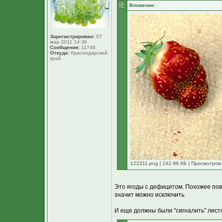
Вложение:
Зарегистрирован:
07
мар 2011 14:36
Сообщения:
11746
Откуда:
Краснодарский
край
122311.png [ 242.96 КБ | Просмотров:
Это ягоды с дефицитом. Похожее повр
значит можно исключить
И еще должны были "сигналить" лист