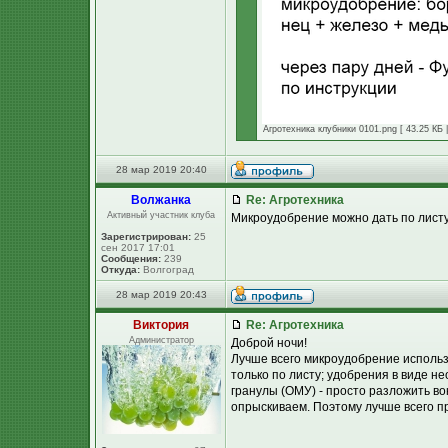
Агротехника клубники 0101.png [ 43.25 КБ 
28 мар 2019 20:40
Волжанка
Re: Агротехника
Активный участник клуба
Микроудобрение можно дать по листу
Зарегистрирован:
25
сен 2017 17:01
Сообщения:
239
Откуда:
Волгоград
28 мар 2019 20:43
Виктория
Re: Агротехника
Администратор
Доброй ночи!
Лучше всего микроудобрение использ
только по листу; удобрения в виде н
гранулы (ОМУ) - просто разложить вок
опрыскиваем. Поэтому лучше всего п