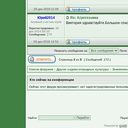
29 дек 2019 11:06
Юpий2014
Re: Агротехника
Активный участник клуба
Виктория здравствуйте.Большое спас
Зарегистрирован:
30
дек 2014 00:10
Сообщения:
275
29 дек 2019 12:51
Показать сообщения за:
Поле 
Страница
3
из
5
[ Сообщений: 172 ]
Список форумов
»
Другие садово-огородные культуры
»
Земляника 
Кто сейчас на конференции
Сейчас этот форум просматривают: нет зарегистрированных пользов
Найти:
Пере
Powered by
phpBB