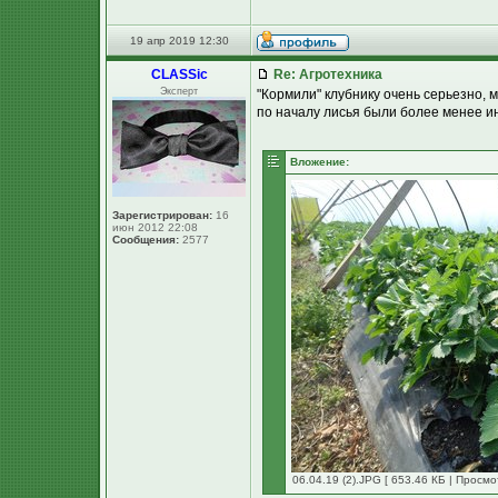
19 апр 2019 12:30
CLASSic
Re: Агротехника
Эксперт
"Кормили" клубнику очень серьезно, мож
по началу лисья были более менее 
Вложение:
Зарегистрирован:
16
июн 2012 22:08
Сообщения:
2577
06.04.19 (2).JPG [ 653.46 КБ | Просмо