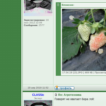
Вложение:
Зарегистрирован:
16
июн 2012 22:08
Сообщения:
2577
17.04.19 (13).JPG [ 469 КБ | Просмотр
19 апр 2019 11:52
CLASSic
Re: Агротехника
Эксперт
Говорят не хватает бора :roll: