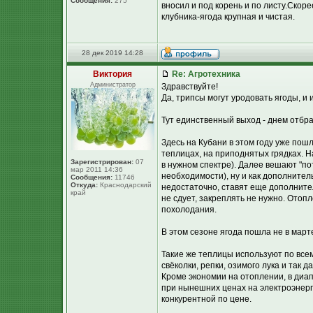
Сообщения:
275
вносил и под корень и по листу.Скор
клубника-ягода крупная и чистая.
28 дек 2019 14:28
Виктория
Re: Агротехника
Администратор
Здравствуйте!
Да, трипсы могут уродовать ягоды, и
Тут единственный выход - днем отбр
Здесь на Кубани в этом году уже пош
теплицах, на приподнятых грядках. Н
Зарегистрирован:
07
в нужном спектре). Далее вешают "по
мар 2011 14:36
необходимости), ну и как дополнител
Сообщения:
11746
Откуда:
Краснодарский
недостаточно, ставят еще дополнител
край
не сдует, закреплять не нужно. Отопл
похолодания.
В этом сезоне ягода пошла не в март
Такие же теплицы используют по всем
свёколки, репки, озимого лука и так 
Кроме экономии на отоплении, в диа
при нынешних ценах на электроэнерг
конкурентной по цене.