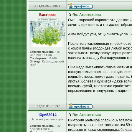
27 дек 2019 20:37
Виктория
Re: Агротехника
Администратор
Очень хороший вариант это держать 
лечить, притенять и так далее, обрыв
А как пойдут усы, отщипывать ус за 1
После того как корневая у новой розе
с комом почвы (подойдёт любой нож с
Зарегистрирован:
07
захватывать почву вокруг корня розе
мар 2011 14:36
извлекать рассаду без нарушения ко
Сообщения:
11746
Откуда:
Краснодарский
край
Ещё надо высаживать такие кустики н
важную роль играет: после отделения
водный стресс, может даже подвять. 
листья, болеет и куксится - даже есл
посадки сухой, то отлично сработает
опрыскивание в полуденные жаркие ч
27 дек 2019 21:46
Юpий2014
Re: Агротехника
Активный участник клуба
Виктория большое спасибо.А вот поче
вызревать,наверное сказывается 59 
Зарегистрирован:
30
дек 2014 00:10
ягоды,но отказался,появилась больша