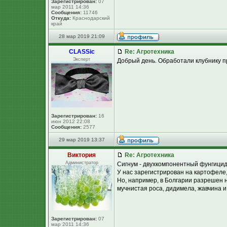
Зарегистрирован:
07
мар 2011 14:36
Сообщения:
11746
Откуда:
Краснодарский
край
28 мар 2019 21:09
CLASSic
Re: Агротехника
Эксперт
Добрый день. Обработали клубнику пре
Зарегистрирован:
16
июн 2012 22:08
Сообщения:
2577
29 мар 2019 13:37
Виктория
Re: Агротехника
Администратор
Сигнум - двухкомпонентный фунгицид
У нас зарегистрирован на картофеле,
Но, например, в Болгарии разрешен н
мучнистая роса, дидимела, жавчина и 
Зарегистрирован:
07
мар 2011 14:36