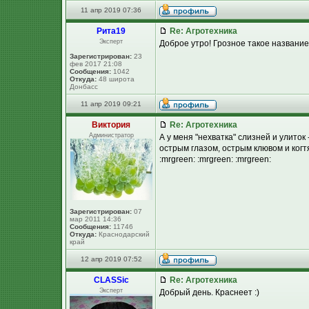
11 апр 2019 07:36
Рита19
Re: Агротехника
Эксперт
Доброе утро! Грозное такое название :
Зарегистрирован:
23
фев 2017 21:08
Сообщения:
1042
Откуда:
48 широта
Донбасс
11 апр 2019 09:21
Виктория
Re: Агротехника
Администратор
А у меня "нехватка" слизней и улиток
острым глазом, острым клювом и когт
:mrgreen: :mrgreen: :mrgreen:
Зарегистрирован:
07
мар 2011 14:36
Сообщения:
11746
Откуда:
Краснодарский
край
12 апр 2019 07:52
CLASSic
Re: Агротехника
Эксперт
Добрый день. Краснеет :)