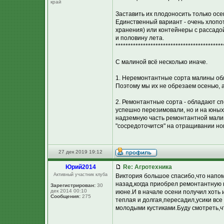
край
Заставить их плодоносить только осе
Единственный вариант - очень хлопо
хранения) или контейнеры с рассадой
и половину лета.
*******************************************
С малиной всё несколько иначе.
1. Неремонтантные сорта малины обл
Поэтому мы их не обрезаем осенью, 
2. Ремонтантные сорта - обладают сп
успешно перезимовали, но и на юных 
надземную часть ремонтантной малин
"сосредоточится" на отращивании нов
27 дек 2019 19:12
Юpий2014
Re: Агротехника
Активный участник клуба
Виктория большое спасибо,что напом
назад,когда приобрел ремонтантную к
Зарегистрирован:
30
дек 2014 00:10
июне.И в начале осени получил хоть
Сообщения:
275
теплая и долгая,пересадил,усики все
молодыми кустиками.Буду смотреть,ч