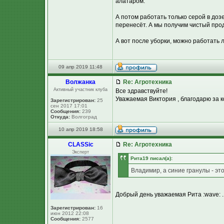
алатаром.
А потом работать только серой в дозе
перенесёт. А мы получим чистый проду
А вот после уборки, можно работать
09 апр 2019 11:48
Волжанка
Re: Агротехника
Активный участник клуба
Все здравствуйте!
Уважаемая Виктория , благодарю за к
Зарегистрирован:
25
сен 2017 17:01
Сообщения:
239
Откуда:
Волгоград
10 апр 2019 18:58
CLASSic
Re: Агротехника
Эксперт
Рита19 писал(а):
Владимир, а синие гранулы - эт
Добрый день уважаемая Рита :wave: . 
Зарегистрирован:
16
июн 2012 22:08
Сообщения:
2577