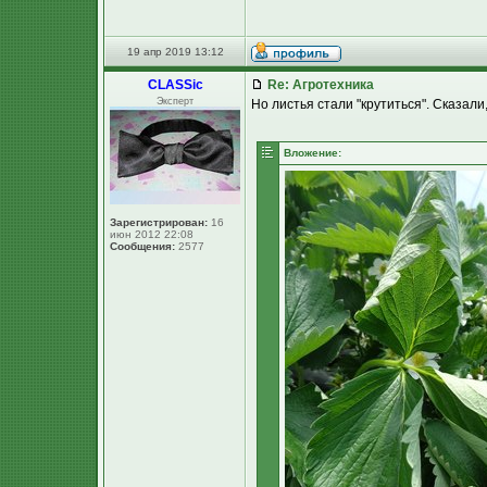
19 апр 2019 13:12
CLASSic
Re: Агротехника
Эксперт
Но листья стали "крутиться". Сказали
Вложение:
Зарегистрирован:
16
июн 2012 22:08
Сообщения:
2577