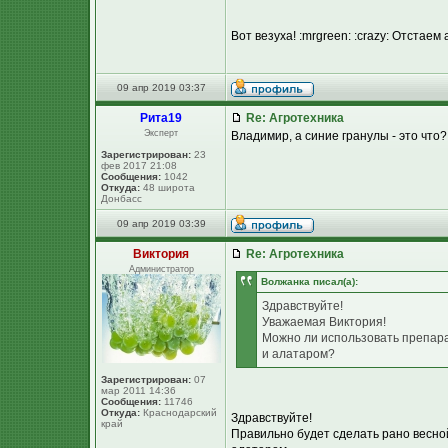
Вот везуха! :mrgreen: :crazy: Отстаем 
09 апр 2019 03:37
Рита19
Re: Агротехника
Эксперт
Владимир, а синие гранулы - это что
Зарегистрирован:
23
фев 2017 21:08
Сообщения:
1042
Откуда:
48 широта
Донбасс
09 апр 2019 03:39
Виктория
Re: Агротехника
Администратор
Волжанка писал(а):
Здравствуйте!
Уважаемая Виктория!
Можно ли использовать препара
и алатаром?
Зарегистрирован:
07
мар 2011 14:36
Сообщения:
11746
Откуда:
Краснодарский
Здравствуйте!
край
Правильно будет сделать рано весной