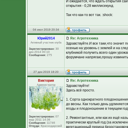
И ожидается, что ждать открытия сай
открытия - 0,28 миллисекунд.
Так что как-то вот так. :shock:
04 июл 2019 20:34
Юpий2014
Re: Агротехника
Активный участник клуба
Здравствуйте.И все таки,что значит
осенью на уровень с землей и на сл
Зарегистрирован:
30
дек 2014 00:10
клубникой получить всего один урожа
Сообщения:
275
форумчане напрягаю,прошу извинить
27 дек 2019 18:20
Виктория
Re: Агротехника
Администратор
Здравствуйте!
Здесь всё просто.
1. Сорта однократного плодоношения 
до весны. Как только день удлиняется
ягоды и плодоношение в текущем год
Зарегистрирован:
07
2. Ремонтантные, или как их ещё наз
мар 2011 14:36
практически круглый год (за исключе
Сообщения:
11746
Откуда:
Краснодарский
вегетационный период безостановоч