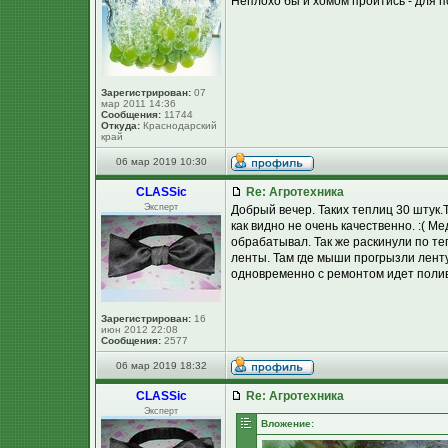
Неплохо бы и хомом пройтись - для п
Зарегистрирован:
07
мар 2011 14:36
Сообщения:
11744
Откуда:
Краснодарский
край
06 мар 2019 10:30
CLASSic
Re: Агротехника
Эксперт
Добрый вечер. Таких теплиц 30 штук.Т
как видно не очень качественно. :( 
обрабатывал. Так же раскинули по те
ленты. Там где мыши прогрызли лент
одновременно с ремонтом идет полив 
Зарегистрирован:
16
июн 2012 22:08
Сообщения:
2577
06 мар 2019 18:32
CLASSic
Re: Агротехника
Эксперт
Вложение: