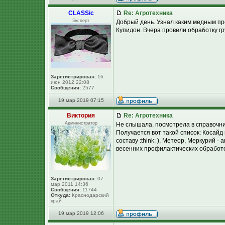
CLASSic
Re: Агротехника
Эксперт
Добрый день. Узнал каким медным пр
Купидон. Вчера провели обработку гр
Зарегистрирован:
16
июн 2012 22:08
Сообщения:
2577
19 мар 2019 07:15
Виктория
Re: Агротехника
Администратор
Не слышала, посмотрела в справочник
Получается вот такой список: Косайд
составу :think: ), Метеор, Меркурий
весенних профилактических обработо
Зарегистрирован:
07
мар 2011 14:36
Сообщения:
11744
Откуда:
Краснодарский
край
19 мар 2019 12:06