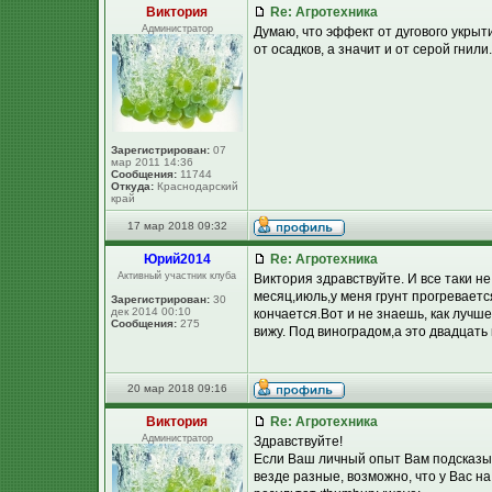
Виктория
Re: Агротехника
Администратор
Думаю, что эффект от дугового укрыт
от осадков, а значит и от серой гнили
Зарегистрирован:
07
мар 2011 14:36
Сообщения:
11744
Откуда:
Краснодарский
край
17 мар 2018 09:32
Юpий2014
Re: Агротехника
Активный участник клуба
Виктория здравствуйте. И все таки н
месяц,июль,у меня грунт прогревается
Зарегистрирован:
30
дек 2014 00:10
кончается.Вот и не знаешь, как лучше
Сообщения:
275
вижу. Под виноградом,а это двадцать
20 мар 2018 09:16
Виктория
Re: Агротехника
Администратор
Здравствуйте!
Если Ваш личный опыт Вам подсказыв
везде разные, возможно, что у Вас н