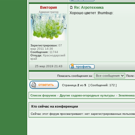
Виктория
Re: Агротехника
Администратор
Хорошо цветет :thumbup:
Зарегистрирован:
07
мар 2011 14:36
Сообщения:
11744
Откуда:
Краснодарский
край
25 мар 2019 21:43
Показать сообщения за:
Поле 
Страница
2
из
5
[ Сообщений: 172 ]
Список форумов
»
Другие садово-огородные культуры
»
Земляника 
Кто сейчас на конференции
Сейчас этот форум просматривают: нет зарегистрированных пользов