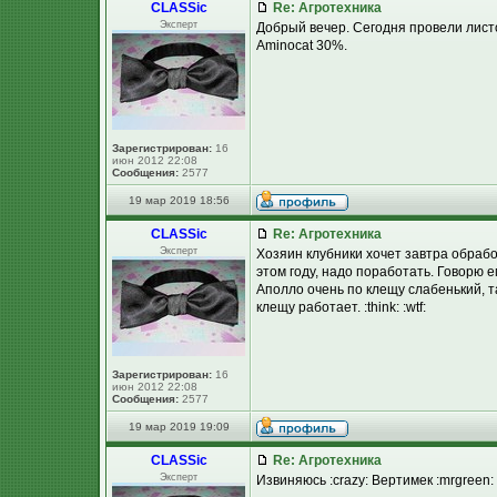
CLASSic
Re: Агротехника
Эксперт
Добрый вечер. Сегодня провели лист
Aminocat 30%.
Зарегистрирован:
16
июн 2012 22:08
Сообщения:
2577
19 мар 2019 18:56
CLASSic
Re: Агротехника
Эксперт
Хозяин клубники хочет завтра обрабо
этом году, надо поработать. Говорю 
Аполло очень по клещу слабенький, т
клещу работает. :think: :wtf:
Зарегистрирован:
16
июн 2012 22:08
Сообщения:
2577
19 мар 2019 19:09
CLASSic
Re: Агротехника
Эксперт
Извиняюсь :crazy: Вертимек :mrgreen: