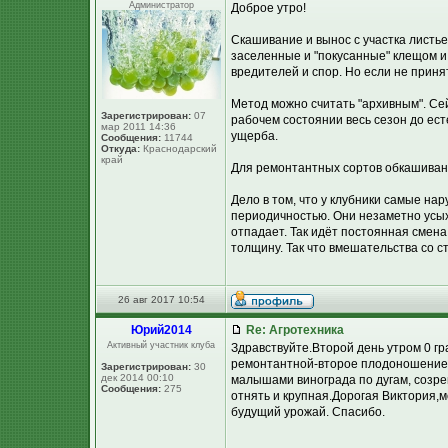
Администратор
Доброе утро!
Скашивание и вынос с участка листье
заселенные и "покусанные" клещом и
вредителей и спор. Но если не приня
Метод можно считать "архивным". Се
Зарегистрирован:
07
рабочем состоянии весь сезон до ест
мар 2011 14:36
ущерба.
Сообщения:
11744
Откуда:
Краснодарский
край
Для ремонтантных сортов обкашивани
Дело в том, что у клубники самые на
периодичностью. Они незаметно усыха
отпадает. Так идёт постоянная смена
толщину. Так что вмешательства со с
26 авг 2017 10:54
Юpий2014
Re: Агротехника
Активный участник клуба
Здравствуйте.Второй день утром 0 гр
ремонтантной-второе плодоношение,вс
Зарегистрирован:
30
дек 2014 00:10
малышами винограда по дугам, созрев
Сообщения:
275
отнять и крупная.Дорогая Виктория,м
будущий урожай. Спасибо.