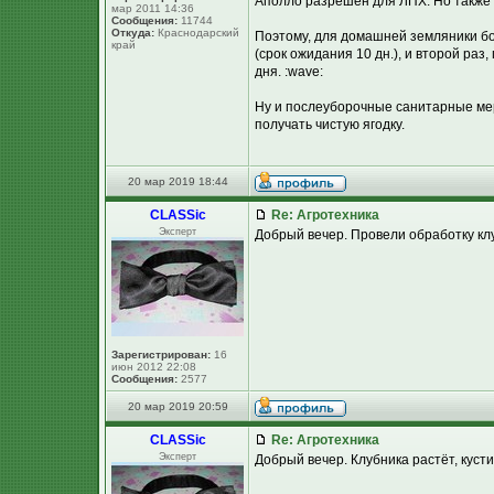
Аполло разрешен для ЛПХ. Но также
мар 2011 14:36
Сообщения:
11744
Откуда:
Краснодарский
Поэтому, для домашней земляники бо
край
(срок ожидания 10 дн.), и второй раз
дня. :wave:
Ну и послеуборочные санитарные мер
получать чистую ягодку.
20 мар 2019 18:44
CLASSic
Re: Агротехника
Эксперт
Добрый вечер. Провели обработку кл
Зарегистрирован:
16
июн 2012 22:08
Сообщения:
2577
20 мар 2019 20:59
CLASSic
Re: Агротехника
Эксперт
Добрый вечер. Клубника растёт, кусти