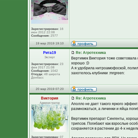
Зарегистрирован:
16
июн 2012 22:08
Сообщения:
2577
19 мар 2019 19:10
Рита19
Re: Агротехника
Эксперт
Вертимек Виктория тоже советовала (
хорошо :D
Зарегистрирован:
23
фев 2017 21:08
А я удобрила нитроамофоской, полила
Сообщения:
1042
захотелось клубники :mrgreen:
Откуда:
48 широта
Донбасс
20 мар 2019 07:20
Виктория
Re: Агротехника
Администратор
Аполло не дает такого яркого эффек
размножаться, а личинки и яйца погиб
Вертимек препарат Сингенты, хороши
трипсов. Погибают как взрослые особи
сохраняется в растении до 4-х недель
Зарегистрирован:
07