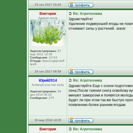
23 сен 2017 20:45
Виктория
Re: Агротехника
Администратор
Здравствуйте!
Удаление подмерзшей ягоды не повли
отнимает силы у растений. :wave:
Зарегистрирован:
07
мар 2011 14:36
Сообщения:
11744
Откуда:
Краснодарский
край
24 сен 2017 08:58
Юpий2014
Re: Агротехника
Активный участник клуба
Здравствуйте.Еще с осени подготови
сена.После таяния снега освобожу ку
Зарегистрирован:
30
дек 2014 00:10
минуют заморозки и появятся молоды
Сообщения:
275
будет ли при этом так же быстро про
появлению более ранним ягодам.
16 мар 2018 18:35
Виктория
Re: Агротехника