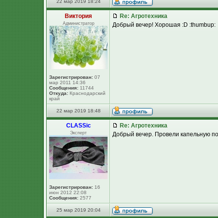
22 мар 2019 18:24
Виктория
Re: Агротехника
Администратор
Добрый вечер! Хорошая :D :thumbup:
Зарегистрирован:
07
мар 2011 14:36
Сообщения:
11744
Откуда:
Краснодарский
край
22 мар 2019 18:48
CLASSic
Re: Агротехника
Эксперт
Добрый вечер. Провели капельную по
Зарегистрирован:
16
июн 2012 22:08
Сообщения:
2577
25 мар 2019 20:04