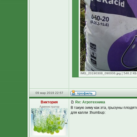
IMG_20190308_090006.jpg [ 546.2 КБ 
09 мар 2019 22:57
Виктория
Re: Агротехника
Администратор
В такую зиму как эта, грызуны плодя
для капли :thumbup: