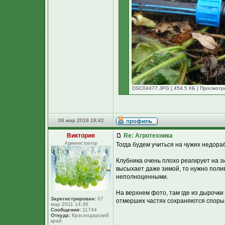
DSC04477.JPG [ 454.5 КБ | Просмотро
06 мар 2019 18:42
Виктория
Re: Агротехника
Администратор
Тогда будем учиться на чужих недора
Клубника очень плохо реагирует на з
высыхает даже зимой, то нужно поли
неполноценными.
На верхнем фото, там где из дырочки 
Зарегистрирован:
07
отмерших частях сохраняются споры се
мар 2011 14:36
Сообщения:
11744
Откуда:
Краснодарский
край