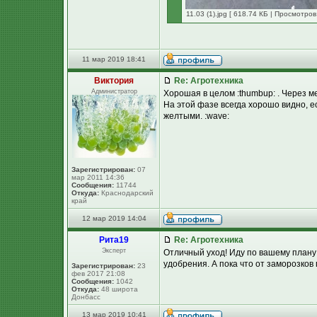
11.03 (1).jpg [ 618.74 КБ | Просмотров
11 мар 2019 18:41
Виктория
Re: Агротехника
Администратор
Хорошая в целом :thumbup: . Через м
На этой фазе всегда хорошо видно, е
желтыми. :wave:
Зарегистрирован:
07
мар 2011 14:36
Сообщения:
11744
Откуда:
Краснодарский
край
12 мар 2019 14:04
Рита19
Re: Агротехника
Эксперт
Отличный уход! Иду по вашему плану! 
удобрения. А пока что от заморозко
Зарегистрирован:
23
фев 2017 21:08
Сообщения:
1042
Откуда:
48 широта
Донбасс
13 мар 2019 10:41