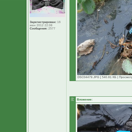
Зарегистрирован:
16
июн 2012 22:08
Сообщения:
2577
DSC04479.JPG [ 540.81 КБ | Просмотр
Вложение: