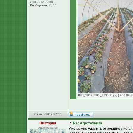
июн 2012 22:08
Сообщения:
2577
IMG_20190305_173530.jpg [ 667.86 КБ
05 мар 2019 22:56
Виктория
Re: Агротехника
Администратор
Уже можно удалить отмершие листья,