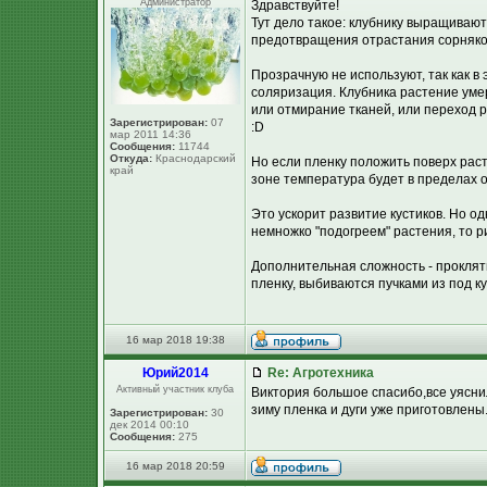
Администратор
Здравствуйте!
Тут дело такое: клубнику выращивают
предотвращения отрастания сорняко
Прозрачную не используют, так как в
соляризация. Клубника растение умер
или отмирание тканей, или переход р
Зарегистрирован:
07
:D
мар 2011 14:36
Сообщения:
11744
Откуда:
Краснодарский
Но если пленку положить поверх раст
край
зоне температура будет в пределах 
Это ускорит развитие кустиков. Но 
немножко "подогреем" растения, то 
Дополнительная сложность - прокляты
пленку, выбиваются пучками из под к
16 мар 2018 19:38
Юpий2014
Re: Агротехника
Активный участник клуба
Виктория большое спасибо,все уяснил
зиму пленка и дуги уже приготовлены
Зарегистрирован:
30
дек 2014 00:10
Сообщения:
275
16 мар 2018 20:59