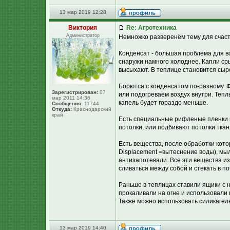
13 мар 2019 12:28
Виктория
Re: Агротехника
Администратор
Немножко разверенём тему для счастл
Конденсат - большая проблема для вс
снаружи намного холоднее. Капли ср
высыхают. В теплице становится сыр
Борются с конденсатом по-разному. 
Зарегистрирован:
07
или подогреваем воздух внутри. Теп
мар 2011 14:36
капель будет гораздо меньше.
Сообщения:
11744
Откуда:
Краснодарский
край
Есть специальные рифленые пленки 
потолки, или подбивают потолки тканя
Есть вещества, после обработки кот
Displacement =вытеснение воды), мы
антизапотевали. Все эти вещества и
сливаться между собой и стекать в по
Раньше в теплицах ставили ящики с 
прокаливали на огне и использовали 
Также можно использовать силикагель
13 мар 2019 14:40