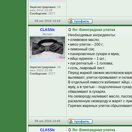
Зарегистрирован:
16
июн 2012 22:08
Сообщения:
2577
09 окт 2016 14:43
CLASSic
Re: Виноградная улитка
Эксперт
Необходимые ингредиенты:
• оливковое масло;
• мясо улиток – 200 г;
• лимонный сок;
• панировочные сухари и мука;
• яйцо куриное – 1 шт.;
• лук репчатый – 1 головка;
Зарегистрирован:
16
• соль, лавровый лист.
июн 2012 22:08
Перед жаркой свежих моллюсков варят
Сообщения:
2577
выливают, улиток промывают и охлаж
В отдельной емкости взбивают яйцо,
муку, а в третью – подсоленные сухар
обваливают в сухарях.
На сковороду наливают масло, пассе
раскаленную сковороду и жарят с лу
Горячих жареных улиток сбрызгивают
09 окт 2016 14:45
CLASSic
Re: Виноградная улитка