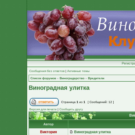
Регистр
Сообщения без ответов
|
Активные темы
Список форумов
»
Виноградарство
»
Вредители
Виноградная улитка
Страница
1
из
1
[ Сообщений: 12 ]
Версия для печати
|
Сообщить другу
Вин
Автор
Виктория
Виноградная улитка