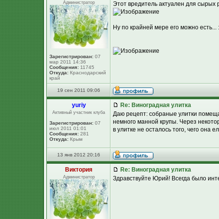
Администратор
Этот вредитель актуален для сырых 
Ну по крайней мере его можно есть... 
Зарегистрирован:
07
мар 2011 14:36
Сообщения:
11745
Откуда:
Краснодарский
край
19 сен 2011 09:06
yuriy
Re: Виноградная улитка
Активный участник клуба
Даю рецепт: собраные улитки помещаю
немного манной крупы. Через некото
Зарегистрирован:
07
июл 2011 01:01
в улитке не осталось того, чего она е
Сообщения:
281
Откуда:
Крым
13 янв 2012 20:16
Виктория
Re: Виноградная улитка
Администратор
Здравствуйте Юрий! Всегда было инте