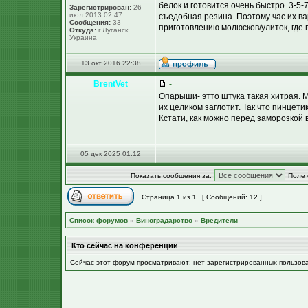
белок и готовится очень быстро. 3-5-
Зарегистрирован:
26
июл 2013 02:47
съедобная резина. Поэтому час их ва
Сообщения:
33
приготовлению молюсков/улиток, где 
Откуда:
г.Луганск,
Украина
13 окт 2016 22:38
BrentVet
-
Опарыши- этто штука такая хитрая. 
их целиком заглотит. Так что пинцети
Кстати, как можно перед заморозкой 
05 дек 2025 01:12
Показать сообщения за:
Поле 
Страница
1
из
1
[ Сообщений: 12 ]
Список форумов
»
Виноградарство
»
Вредители
Кто сейчас на конференции
Сейчас этот форум просматривают: нет зарегистрированных пользов