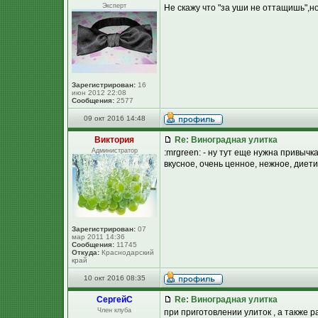
Эксперт
Не скажу что "за уши не оттащишь",но 
Зарегистрирован:
16
июн 2012 22:08
Сообщения:
2577
09 окт 2016 14:48
Виктория
Re: Виноградная улитка
Администратор
:mrgreen: - ну тут еще нужна привычка
вкусное, очень ценное, нежное, диетиче
Зарегистрирован:
07
мар 2011 14:36
Сообщения:
11745
Откуда:
Краснодарский
край
10 окт 2016 08:35
СергейC
Re: Виноградная улитка
Член клуба
при приготовлении улиток , а также р