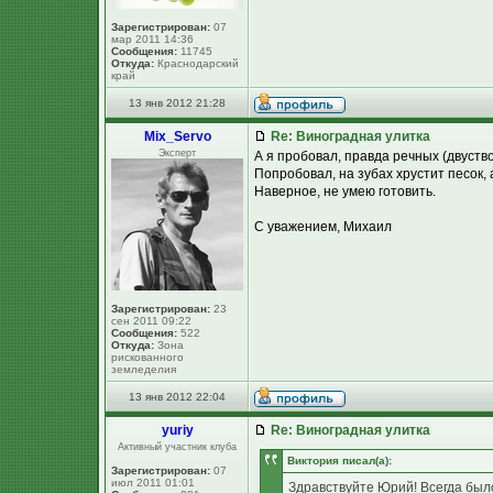
Зарегистрирован:
07
мар 2011 14:36
Сообщения:
11745
Откуда:
Краснодарский
край
13 янв 2012 21:28
Mix_Servo
Re: Виноградная улитка
Эксперт
А я пробовал, правда речных (двуств
Попробовал, на зубах хрустит песок, 
Наверное, не умею готовить.
С уважением, Михаил
Зарегистрирован:
23
сен 2011 09:22
Сообщения:
522
Откуда:
Зона
рискованного
земледелия
13 янв 2012 22:04
yuriy
Re: Виноградная улитка
Активный участник клуба
Виктория писал(а):
Зарегистрирован:
07
июл 2011 01:01
Здравствуйте Юрий! Всегда было