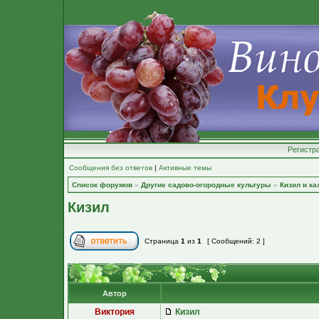
Регистр
Сообщения без ответов
|
Активные темы
Список форумов
»
Другие садово-огородные культуры
»
Кизил и ка
Кизил
Страница
1
из
1
[ Сообщений: 2 ]
Автор
Виктория
Кизил