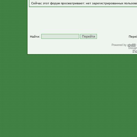
Сейчас этот форум просматривают: нет зарегистрированных пользов
Найти:
Пере
Powered by
phpBB
Desig
Ру