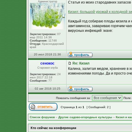
Администратор
Статья из моих стародавних запасов 
Кизил: большой урожай к холодной з
Каждый год собираю плоды кизила и к
авитаминоза, завариваю горячим чае
вирусных инфекций :wave:
Зарегистрирован:
07
мар 2011 14:36
Сообщения:
11746
Откуда:
Краснодарский
край
20 июл 2018 21:36
сенокос
Re: Кизил
Старожил клуба
Калина, залитая медом, хранение в х
изменениями погоды. Да и просто оче
Зарегистрирован:
24
июл 2017 22:18
Сообщения:
77
02 авг 2018 10:25
Показать сообщения за:
Поле 
Страница
1
из
1
[ Сообщений: 2 ]
Список форумов
»
Другие садово-огородные культуры
»
Кизил и ка
Кто сейчас на конференции