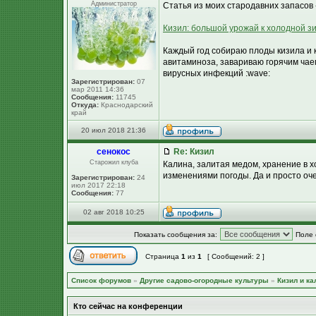
Администратор
Статья из моих стародавних запасов 
Кизил: большой урожай к холодной з
Каждый год собираю плоды кизила и к
авитаминоза, завариваю горячим чае
вирусных инфекций :wave:
Зарегистрирован:
07
мар 2011 14:36
Сообщения:
11745
Откуда:
Краснодарский
край
20 июл 2018 21:36
сенокос
Re: Кизил
Старожил клуба
Калина, залитая медом, хранение в х
изменениями погоды. Да и просто оче
Зарегистрирован:
24
июл 2017 22:18
Сообщения:
77
02 авг 2018 10:25
Показать сообщения за:
Поле 
Страница
1
из
1
[ Сообщений: 2 ]
Список форумов
»
Другие садово-огородные культуры
»
Кизил и ка
Кто сейчас на конференции