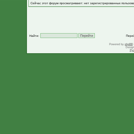
Сейчас этот форум просматривают: нет зарегистрированных пользов
Найти:
Пере
Powered by
phpBB
Desig
Ру