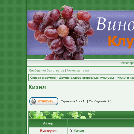
Регистр
Сообщения без ответов
|
Активные темы
Список форумов
»
Другие садово-огородные культуры
»
Кизил и ка
Кизил
Страница
1
из
1
[ Сообщений: 2 ]
Автор
Виктория
Кизил