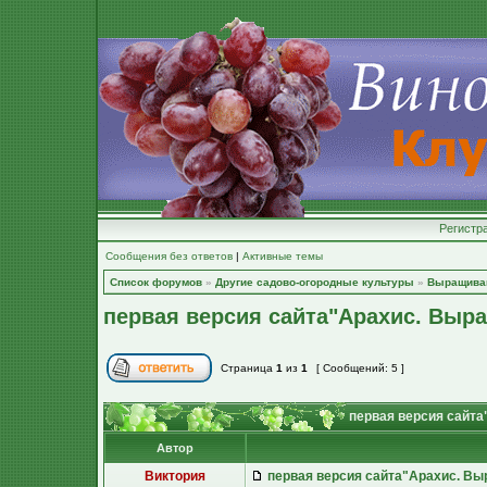
Регистр
Сообщения без ответов
|
Активные темы
Список форумов
»
Другие садово-огородные культуры
»
Выращива
первая версия сайта"Арахис. Выра
Страница
1
из
1
[ Сообщений: 5 ]
первая версия сайта
Автор
Виктория
первая версия сайта"Арахис. Вы