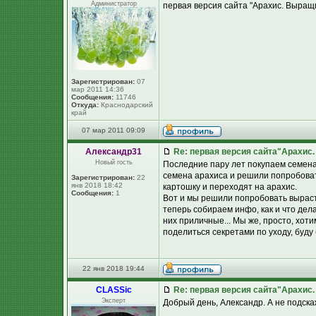
Администратор
первая версия сайта "Арахис. Выращ
Зарегистрирован:
07
мар 2011 14:36
Сообщения:
11746
Откуда:
Краснодарский
край
07 мар 2011 09:09
Александр31
Re: первая версия сайта"Арахис
Новый гость
Последние пару лет покупаем семена 
семена арахиса и решили попробовать
Зарегистрирован:
22
янв 2018 18:42
картошку и переходят на арахис.
Сообщения:
1
Вот и мы решили попробовать выраст
теперь собираем инфо, как и что дел
них приличные... Мы же, просто, хот
поделиться секретами по уходу, буду
22 янв 2018 19:44
CLASSic
Re: первая версия сайта"Арахис
Эксперт
Добрый день, Александр. А не подска