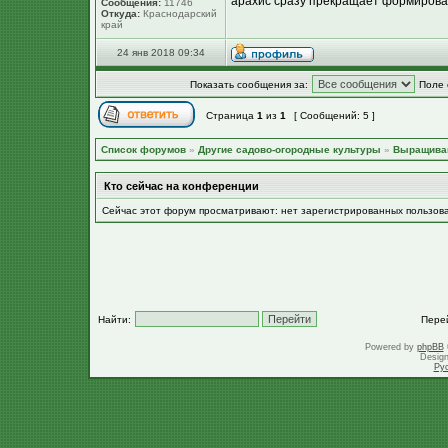
арахис сразу прекращает формировать
Сообщения:
11746
Откуда:
Краснодарский
край
24 янв 2018 09:34
Показать сообщения за:
Поле 
Страница
1
из
1
[ Сообщений: 5 ]
Список форумов
»
Другие садово-огородные культуры
»
Выращива
Кто сейчас на конференции
Сейчас этот форум просматривают: нет зарегистрированных пользов
Найти:
Пере
Powered by
phpBB
Desig
Ру