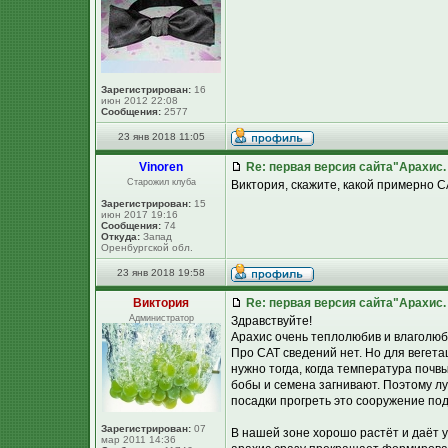
Зарегистрирован:
16
июн 2012 22:08
Сообщения:
2577
23 янв 2018 11:05
Vinoren
Re: первая версия сайта"Арахис
Старожил клуба
Виктория, скажите, какой примерно 
Зарегистрирован:
15
июн 2017 19:16
Сообщения:
74
Откуда:
Запад
Оренбургской обл.
23 янв 2018 19:58
Виктория
Re: первая версия сайта"Арахис
Администратор
Здравствуйте!
Арахис очень теплолюбив и влаголюб
Про САТ сведений нет. Но для вегета
нужно тогда, когда температура почвы
бобы и семена загнивают. Поэтому лу
посадки прогреть это сооружение под
Зарегистрирован:
07
В нашей зоне хорошо растёт и даёт 
мар 2011 14:36