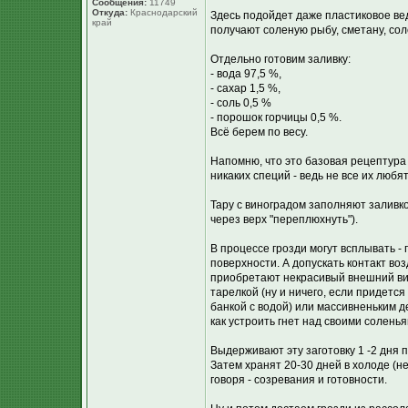
Сообщения:
11749
Откуда:
Краснодарский
Здесь подойдет даже пластиковое ве
край
получают соленую рыбу, сметану, сол
Отдельно готовим заливку:
- вода 97,5 %,
- сахар 1,5 %,
- соль 0,5 %
- порошок горчицы 0,5 %.
Всё берем по весу.
Напомню, что это базовая рецептура
никаких специй - ведь не все их любя
Тару с виноградом заполняют заливк
через верх "переплюхнуть").
В процессе грозди могут всплывать - 
поверхности. А допускать контакт во
приобретают некрасивый внешний ви
тарелкой (ну и ничего, если придетс
банкой с водой) или массивненьким д
как устроить гнет над своими солень
Выдерживают эту заготовку 1 -2 дня п
Затем хранят 20-30 дней в холоде (
говоря - созревания и готовности.