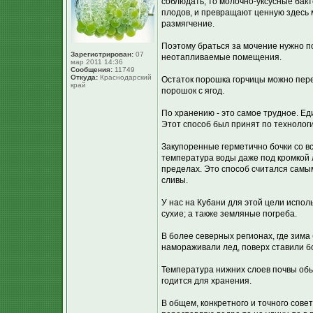
соблюдать, то молочно-уксусные бакт
плодов, и превращают ценную здесь мо
размягчение.
Поэтому браться за мочение нужно по
Зарегистрирован:
07
неотапливаемые помещения.
мар 2011 14:36
Сообщения:
11749
Откуда:
Краснодарский
Остаток порошка горчицы можно пере
край
порошок с ягод.
По хранению - это самое трудное. Е
Этот способ был принят по технолог
Закупоренные герметично бочки со вс
температура воды даже под кромкой 
пределах. Это способ считался самым
сливы.
У нас на Кубани для этой цели испо
сухие; а также земляные погреба.
В более северных регионах, где зима
намораживали лед, поверх ставили б
Температура нижних слоев почвы обыч
годится для хранения.
В общем, конкретного и точного совет