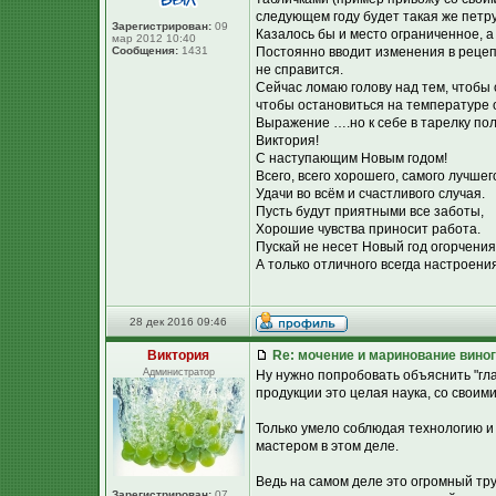
следующем году будет такая же петру
Зарегистрирован:
09
Казалось бы и место ограниченное, а
мар 2012 10:40
Сообщения:
1431
Постоянно вводит изменения в рецепт
не справится.
Сейчас ломаю голову над тем, чтобы
чтобы остановиться на температуре о
Выражение ….но к себе в тарелку пол
Виктория!
С наступающим Новым годом!
Всего, всего хорошего, самого лучшег
Удачи во всём и счастливого случая.
Пусть будут приятными все заботы,
Хорошие чувства приносит работа.
Пускай не несет Новый год огорчения
А только отличного всегда настроения
28 дек 2016 09:46
Виктория
Re: мочение и маринование виног
Администратор
Ну нужно попробовать объяснить "гл
продукции это целая наука, со своим
Только умело соблюдая технологию и
мастером в этом деле.
Ведь на самом деле это огромный тру
Зарегистрирован:
07