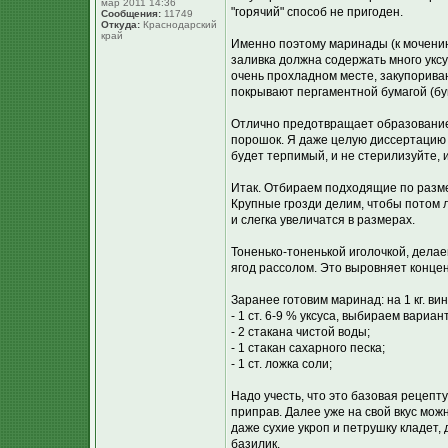
мар 2011 14:36
"горячий" способ не пригоден.
Сообщения:
11749
Откуда:
Краснодарский
край
Именно поэтому маринады (к мочению
заливка должна содержать много уксу
очень прохладном месте, закупорива
покрывают пергаментной бумагой (бу
Отлично предотвращает образование
порошок. Я даже целую диссертацию ч
будет терпимый, и не стерилизуйте, и 
Итак. Отбираем подходящие по разме
Крупные грозди делим, чтобы потом л
и слегка увеличатся в размерах.
Тоненько-тоненькой иголочкой, делае
ягод рассолом. Это выровняет концен
Заранее готовим маринад: на 1 кг. ви
- 1 ст. 6-9 % уксуса, выбираем вариан
- 2 стакана чистой воды;
- 1 стакан сахарного песка;
- 1 ст. ложка соли;
Надо учесть, что это базовая рецепту
приправ. Далее уже на свой вкус можн
даже сухие укроп и петрушку кладет,
базилик.