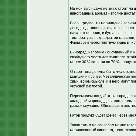
На мой вкус - даже не знаю стоит ли д
виноградный, аромат - вполне достато
Все ингредиенты маринадной заливк
доводят до кипения, тщательно раств
началом кипения, и буквально через 
температуры под закрытой крышкой, 
Фильтруем через плотную ткань в чис
Виноград, напомню - обсушенный и н
свободного места для жидкости, что
менее 30 % заливки на 70 % продукта
О таре - она должна быть кислотоупо
кадушки и прочее. Металлическую пос
химическом смысле, и в него могут п
уксусной кислотой.
Пересыпаем каждый кг. винограда лож
холодный маринад до самого горлышк
размок случайно. Обвязываем плотно
Готов продукт будет где-то через мес
Точно таким же способом можно готов
маринованный виноград, к сожалению