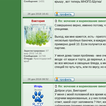
Сообщения:
1431
крышу , вот теперь МНОГО./Шутка/
26 дек 2016 16:41
Виктория
Re: мочение и маринование виног
Администратор
Совершенно верно, именно потому, ч
специями.
Выход, как мне кажется, есть - приг
несколько пробных баночек, в каждую
примерно дней 10. Если получится ко
партию.
Зарегистрирован:
07
мар 2011 14:36
У меня дома такая проблема - мне оч
Сообщения:
11749
Откуда:
Краснодарский
везде -от каши и торта, до варенья, 
край
во все мясные и овощные блюда, а мн
специй по чуть-чуть, или по вкусу, но 
28 дек 2016 08:52
Игорь
Re: мочение и маринование виног
Эксперт
Доброе утро, Виктория!
У меня с моей половиной все время и
огурчики маринованные, а у них голов
ответ, какой сорт запомнила ? Нет, к
табличками (пример привожу со своим