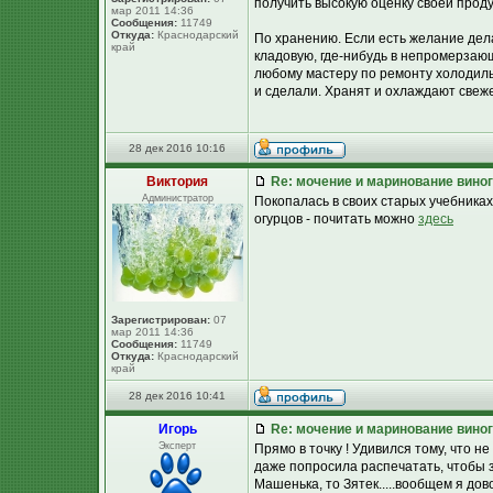
получить высокую оценку своей проду
мар 2011 14:36
Сообщения:
11749
Откуда:
Краснодарский
По хранению. Если есть желание дел
край
кладовую, где-нибудь в непромерзаю
любому мастеру по ремонту холодиль
и сделали. Хранят и охлаждают свеж
28 дек 2016 10:16
Виктория
Re: мочение и маринование виног
Администратор
Покопалась в своих старых учебника
огурцов - почитать можно
здесь
Зарегистрирован:
07
мар 2011 14:36
Сообщения:
11749
Откуда:
Краснодарский
край
28 дек 2016 10:41
Игорь
Re: мочение и маринование виног
Эксперт
Прямо в точку ! Удивился тому, что н
даже попросила распечатать, чтобы з
Машенька, то Зятек.....вообщем я до