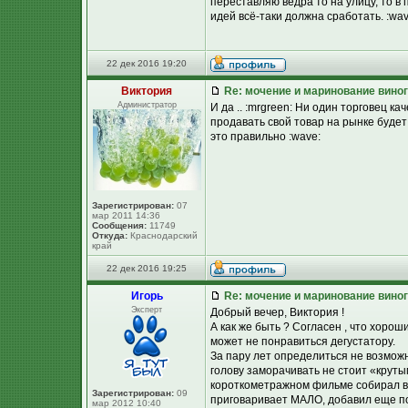
переставляю ведра то на улицу, то в
идей всё-таки должна сработать. :wav
22 дек 2016 19:20
Виктория
Re: мочение и маринование виног
Администратор
И да .. :mrgreen: Ни один торговец к
продавать свой товар на рынке будет
это правильно :wave:
Зарегистрирован:
07
мар 2011 14:36
Сообщения:
11749
Откуда:
Краснодарский
край
22 дек 2016 19:25
Игорь
Re: мочение и маринование виног
Эксперт
Добрый вечер, Виктория !
А как же быть ? Согласен , что хоро
может не понравиться дегустатору.
За пару лет определиться не возможно
голову заморачивать не стоит «круты
короткометражном фильме собирал вз
Зарегистрирован:
09
приговаривает МАЛО, добавил еще пор
мар 2012 10:40