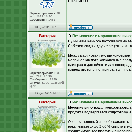
СПАСИБО !
Зарегистрирован:
09
мар 2012 10:40
Сообщения:
1431
13 дек 2016 07:58
Виктория
Re: мочение и маринование виног
Администратор
Ну мы еще немного потопчемся на этой
Соберем сюда и другие рецепты, а та
Между маринованием, где консерванто
молочная кислота как конечные проду
один раз и для яблок, и для виноград
навряд ли, конечно, пригодится - ну 
Зарегистрирован:
07
мар 2011 14:36
Сообщения:
11749
Откуда:
Краснодарский
край
13 дек 2016 14:44
Виктория
Re: мочение и маринование виног
Администратор
Мочение винограда
- консервировани
продукта подвергается спиртовому и
Очень старинный способ сохранять п
накапливается до 2 об.% спирта и мо
хранить моченую продукцию надо при 