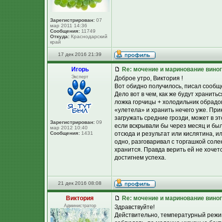
Зарегистрирован:
07
мар 2011 14:36
Сообщения:
11749
Откуда:
Краснодарский
край
17 дек 2016 21:39
Игорь
Re: мочение и маринование виног
Эксперт
Доброе утро, Виктория !
Вот обидно получилось, писал сообще
Дело вот в чем, как же будут хранить
ложка горчицы + холодильник обрадов
«улетела» и хранить нечего уже. При
загружать средние грозди, может в э
Зарегистрирован:
09
если вскрывали бы через месяц и был
мар 2012 10:40
Сообщения:
1431
отсюда и результат или кислятина, ил
одно, разговаривал с торгашкой соле
хранится. Правда верить ей не хочет
достигнем успеха.
21 дек 2016 08:08
Виктория
Re: мочение и маринование виног
Администратор
Здравствуйте!
Действительно, температурный режим