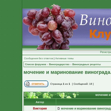
Регистр
Сообщения без ответов
|
Активные темы
Список форумов
»
Виноградарство
»
Виноградные рецепты
мочение и маринование винограда
Страница
1
из
1
[ Сообщений: 18 ]
мочение и
Автор
Виктория
мочение и маринование виноград