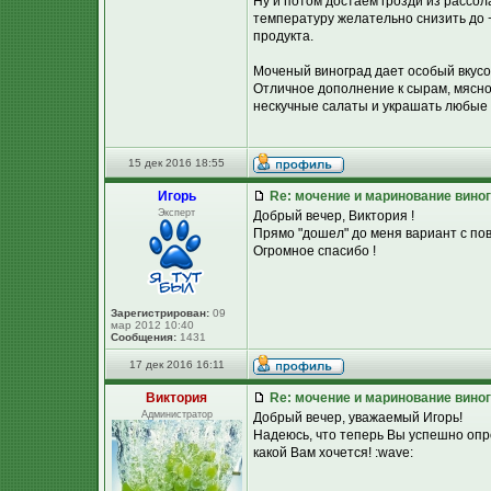
Ну и потом достаем грозди из рассол
температуру желательно снизить до +
продукта.
Моченый виноград дает особый вкусово
Отличное дополнение к сырам, мясной
нескучные салаты и украшать любые
15 дек 2016 18:55
Игорь
Re: мочение и маринование виног
Эксперт
Добрый вечер, Виктория !
Прямо "дошел" до меня вариант с пов
Огромное спасибо !
Зарегистрирован:
09
мар 2012 10:40
Сообщения:
1431
17 дек 2016 16:11
Виктория
Re: мочение и маринование виног
Администратор
Добрый вечер, уважаемый Игорь!
Надеюсь, что теперь Вы успешно опр
какой Вам хочется! :wave: