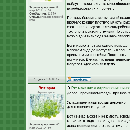
пойдут нежелательные микробиологич
Зарегистрирован:
07
газообразования и прочее...
мар 2011 14:36
Сообщения:
11749
Откуда:
Краснодарский
Поэтому берем на мочку самый поздни
край
прочную кожицу, плотную мякоть, р
сорта Шасла, Мускат александрийский
технологических инструкций. То есть 
можно добавить сюда же весь список 
Если жарко и нет холодного помещен
в свежем виде до наступления осенне
приемлемым способом. Повторюсь - в
получится. Думаю, что наши припоздн
могут вот здесь пойти в дело.
15 дек 2016 18:29
Виктория
Re: мочение и маринование виног
Администратор
Далее - прочищаем грозди, при необ
Укладываем наши грозди довольно пло
для квашения капустки
Вот сейчас, может и не к месту, вспо
капустки! и подать не стыдно - и съ
Зарегистрирован:
07
дополнением зимнего стола, ну и не п
мар 2011 14:36