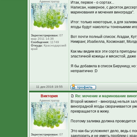
Администратор
Итак, первое - о сортах...
Написан, наверное, с десяток диссер
маринования и мочения винограда".
Итог: только некоторые, а для залив
ягоды будут наколоты тоненькими иг
Зарегистрирован:
07
Вот почти полный список: Агадаи, Ку
мар 2011 14:36
Нимранг, Изабелла, Космонавт, Молдо
Сообщения:
11749
Откуда:
Краснодарский
край
Как мы видим все эти сорта пригодны
эластичной кожицы и мясистой, даже 
Я бы добавила в список Бируницу, но у 
непрактично :D
11 дек 2016 19:55
Виктория
Re: мочение и маринование виног
Администратор
Второй момент - виноград нельзя зал
виноградной ягоды сворачивается уже
превращается в жижу.
Поэтому заливка должна проводится
Это как-бы усложняет дело, ведь с 
Зарегистрирован:
07
закупорить и не иметь проблем с хра