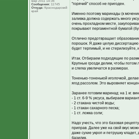
мар 2011 14:36
"горячий" способ не пригоден.
Сообщения:
11745
Откуда:
Краснодарский
край
Именно поэтому маринады (к мочению
заливка должна содержать много уксу
очень прохладном месте, закупорива
покрывают пергаментной бумагой (бу
Отлично предотвращает образование
порошок. Я даже целую диссертацию ч
будет терпимый, и не стерилизуйте, и 
Итак. Отбираем подходящие по разме
Крупные грозди делим, чтобы потом л
и слегка увеличатся в размерах.
Тоненько-тоненькой иголочкой, делае
ягод рассолом. Это выровняет концен
Заранее готовим маринад: на 1 кг. ви
- 1 ст. 6-9 % уксуса, выбираем вариан
- 2 стакана чистой воды;
- 1 стакан сахарного песка;
- 1 ст. ложка соли;
Надо учесть, что это базовая рецепту
приправ. Далее уже на свой вкус можн
даже сухие укроп и петрушку кладет,
базилик.