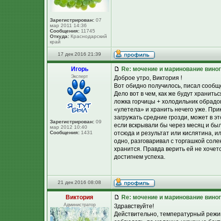
Зарегистрирован:
07
мар 2011 14:36
Сообщения:
11745
Откуда:
Краснодарский
край
17 дек 2016 21:39
Игорь
Re: мочение и маринование виног
Эксперт
Доброе утро, Виктория !
Вот обидно получилось, писал сообще
Дело вот в чем, как же будут хранить
ложка горчицы + холодильник обрадов
«улетела» и хранить нечего уже. При
загружать средние грозди, может в э
Зарегистрирован:
09
если вскрывали бы через месяц и был
мар 2012 10:40
Сообщения:
1431
отсюда и результат или кислятина, ил
одно, разговаривал с торгашкой соле
хранится. Правда верить ей не хочет
достигнем успеха.
21 дек 2016 08:08
Виктория
Re: мочение и маринование виног
Администратор
Здравствуйте!
Действительно, температурный режим