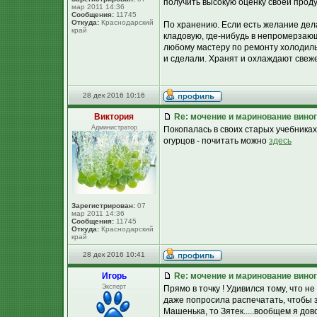
получить высокую оценку своей проду
мар 2011 14:36
Сообщения:
11745
Откуда:
Краснодарский
По хранению. Если есть желание дел
край
кладовую, где-нибудь в непромерзаю
любому мастеру по ремонту холодиль
и сделали. Хранят и охлаждают свеж
28 дек 2016 10:16
Виктория
Re: мочение и маринование виног
Администратор
Покопалась в своих старых учебника
огурцов - почитать можно
здесь
Зарегистрирован:
07
мар 2011 14:36
Сообщения:
11745
Откуда:
Краснодарский
край
28 дек 2016 10:41
Игорь
Re: мочение и маринование виног
Эксперт
Прямо в точку ! Удивился тому, что н
даже попросила распечатать, чтобы з
Машенька, то Зятек.....вообщем я до