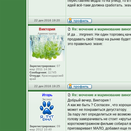
переставляю ведра то на улицу, то в
идей всё-таки должна сработать. :wav
22 дек 2016 19:20
Виктория
Re: мочение и маринование виног
Администратор
И да .. :mrgreen: Ни один торговец к
продавать свой товар на рынке будет
это правильно :wave:
Зарегистрирован:
07
мар 2011 14:36
Сообщения:
11745
Откуда:
Краснодарский
край
22 дек 2016 19:25
Игорь
Re: мочение и маринование виног
Эксперт
Добрый вечер, Виктория !
А как же быть ? Согласен , что хоро
может не понравиться дегустатору.
За пару лет определиться не возможно
голову заморачивать не стоит «круты
короткометражном фильме собирал вз
Зарегистрирован:
09
приговаривает МАЛО, добавил еще пор
мар 2012 10:40