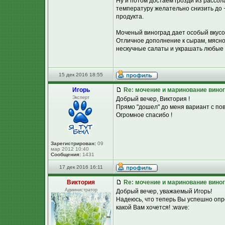
Ну и потом достаем грозди из рассол
температуру желательно снизить до +
продукта.
Моченый виноград дает особый вкусово
Отличное дополнение к сырам, мясной
нескучные салаты и украшать любые
15 дек 2016 18:55
Игорь
Re: мочение и маринование виног
Эксперт
Добрый вечер, Виктория !
Прямо "дошел" до меня вариант с пов
Огромное спасибо !
Зарегистрирован:
09
мар 2012 10:40
Сообщения:
1431
17 дек 2016 16:11
Виктория
Re: мочение и маринование виног
Администратор
Добрый вечер, уважаемый Игорь!
Надеюсь, что теперь Вы успешно опр
какой Вам хочется! :wave: