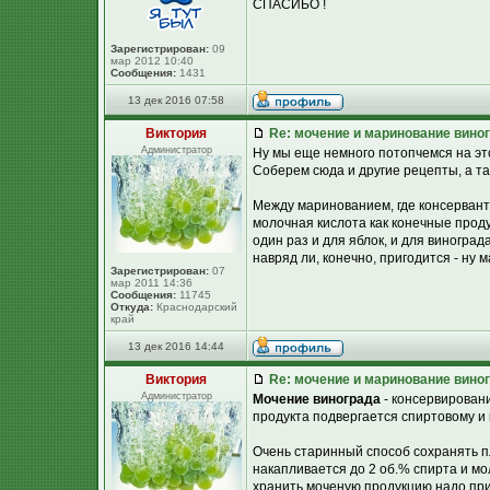
СПАСИБО !
Зарегистрирован:
09
мар 2012 10:40
Сообщения:
1431
13 дек 2016 07:58
Виктория
Re: мочение и маринование виног
Администратор
Ну мы еще немного потопчемся на этой
Соберем сюда и другие рецепты, а та
Между маринованием, где консерванто
молочная кислота как конечные проду
один раз и для яблок, и для виноград
навряд ли, конечно, пригодится - ну 
Зарегистрирован:
07
мар 2011 14:36
Сообщения:
11745
Откуда:
Краснодарский
край
13 дек 2016 14:44
Виктория
Re: мочение и маринование виног
Администратор
Мочение винограда
- консервировани
продукта подвергается спиртовому и
Очень старинный способ сохранять п
накапливается до 2 об.% спирта и мо
хранить моченую продукцию надо при 