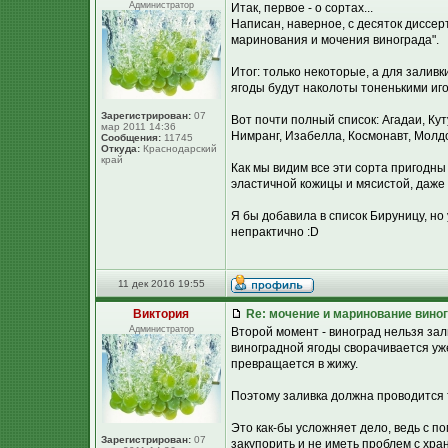
Администратор
Итак, первое - о сортах...
Написан, наверное, с десяток диссер
маринования и мочения винограда".
Итог: только некоторые, а для залив
ягоды будут наколоты тоненькими иг
Зарегистрирован:
07
Вот почти полный список: Агадаи, Ку
мар 2011 14:36
Нимранг, Изабелла, Космонавт, Молдо
Сообщения:
11745
Откуда:
Краснодарский
край
Как мы видим все эти сорта пригодны
эластичной кожицы и мясистой, даже 
Я бы добавила в список Бируницу, но у 
непрактично :D
11 дек 2016 19:55
Виктория
Re: мочение и маринование виног
Администратор
Второй момент - виноград нельзя зал
виноградной ягоды сворачивается уже
превращается в жижу.
Поэтому заливка должна проводится
Это как-бы усложняет дело, ведь с 
Зарегистрирован:
07
закупорить и не иметь проблем с хра