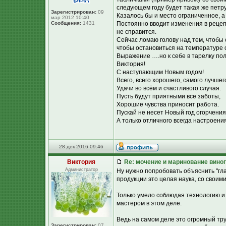
следующем году будет такая же петру
Зарегистрирован:
09
Казалось бы и место ограниченное, а
мар 2012 10:40
Сообщения:
1431
Постоянно вводит изменения в рецепт
не справится.
Сейчас ломаю голову над тем, чтобы
чтобы остановиться на температуре о
Выражение ….но к себе в тарелку пол
Виктория!
С наступающим Новым годом!
Всего, всего хорошего, самого лучшег
Удачи во всём и счастливого случая.
Пусть будут приятными все заботы,
Хорошие чувства приносит работа.
Пускай не несет Новый год огорчения
А только отличного всегда настроения
28 дек 2016 09:46
Виктория
Re: мочение и маринование виног
Администратор
Ну нужно попробовать объяснить "гл
продукции это целая наука, со своим
Только умело соблюдая технологию и
мастером в этом деле.
Ведь на самом деле это огромный тру
Зарегистрирован:
07