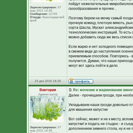
пойдут нежелательные микробиологич
Зарегистрирован:
07
газообразования и прочее...
мар 2011 14:36
Сообщения:
11745
Откуда:
Краснодарский
Поэтому берем на мочку самый поздни
край
прочную кожицу, плотную мякоть, р
сорта Шасла, Мускат александрийский
технологических инструкций. То есть 
можно добавить сюда же весь список 
Если жарко и нет холодного помещен
в свежем виде до наступления осенне
приемлемым способом. Повторюсь - в
получится. Думаю, что наши припоздн
могут вот здесь пойти в дело.
15 дек 2016 18:29
Виктория
Re: мочение и маринование виног
Администратор
Далее - прочищаем грозди, при необ
Укладываем наши грозди довольно пло
для квашения капустки
Вот сейчас, может и не к месту, вспо
капустки! и подать не стыдно - и съ
Зарегистрирован:
07
дополнением зимнего стола, ну и не п
мар 2011 14:36