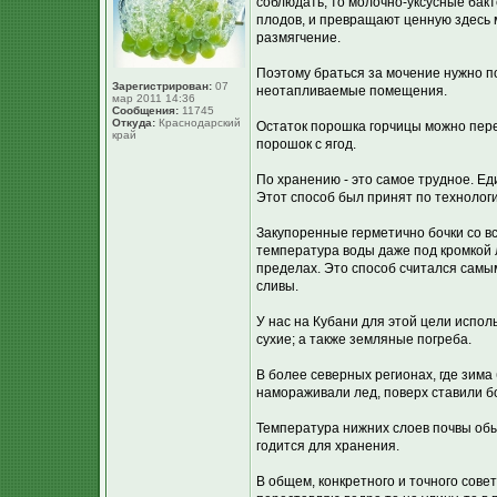
соблюдать, то молочно-уксусные бакт
плодов, и превращают ценную здесь мо
размягчение.
Поэтому браться за мочение нужно по
Зарегистрирован:
07
неотапливаемые помещения.
мар 2011 14:36
Сообщения:
11745
Откуда:
Краснодарский
Остаток порошка горчицы можно пере
край
порошок с ягод.
По хранению - это самое трудное. Е
Этот способ был принят по технолог
Закупоренные герметично бочки со вс
температура воды даже под кромкой 
пределах. Это способ считался самым
сливы.
У нас на Кубани для этой цели испо
сухие; а также земляные погреба.
В более северных регионах, где зима
намораживали лед, поверх ставили б
Температура нижних слоев почвы обыч
годится для хранения.
В общем, конкретного и точного совет