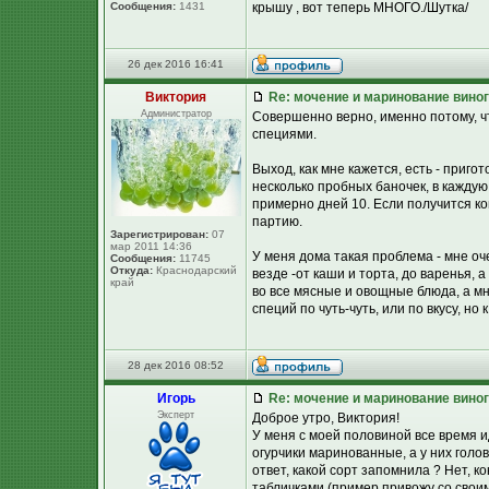
Сообщения:
1431
крышу , вот теперь МНОГО./Шутка/
26 дек 2016 16:41
Виктория
Re: мочение и маринование виног
Администратор
Совершенно верно, именно потому, ч
специями.
Выход, как мне кажется, есть - приг
несколько пробных баночек, в каждую
примерно дней 10. Если получится ко
партию.
Зарегистрирован:
07
мар 2011 14:36
У меня дома такая проблема - мне оч
Сообщения:
11745
Откуда:
Краснодарский
везде -от каши и торта, до варенья, 
край
во все мясные и овощные блюда, а мн
специй по чуть-чуть, или по вкусу, но 
28 дек 2016 08:52
Игорь
Re: мочение и маринование виног
Эксперт
Доброе утро, Виктория!
У меня с моей половиной все время и
огурчики маринованные, а у них голов
ответ, какой сорт запомнила ? Нет, к
табличками (пример привожу со своим