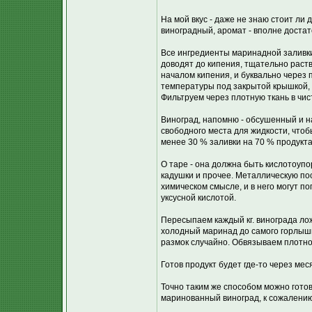
На мой вкус - даже не знаю стоит ли д
виноградный, аромат - вполне достато
Все ингредиенты маринадной заливк
доводят до кипения, тщательно раств
началом кипения, и буквально через 
температуры под закрытой крышкой, 
Фильтруем через плотную ткань в чис
Виноград, напомню - обсушенный и н
свободного места для жидкости, что
менее 30 % заливки на 70 % продукта
О таре - она должна быть кислотоупо
кадушки и прочее. Металлическую пос
химическом смысле, и в него могут п
уксусной кислотой.
Пересыпаем каждый кг. винограда лож
холодный маринад до самого горлышк
размок случайно. Обвязываем плотно
Готов продукт будет где-то через мес
Точно таким же способом можно готов
маринованный виноград, к сожалению