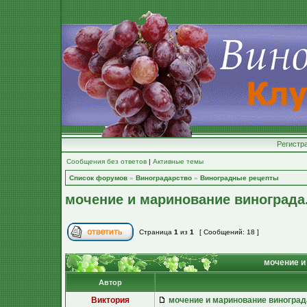
Регистр
Сообщения без ответов
|
Активные темы
Список форумов
»
Виноградарство
»
Виноградные рецепты
мочение и маринование винограда
Страница
1
из
1
[ Сообщений: 18 ]
мочение и
Автор
Виктория
мочение и маринование виноград