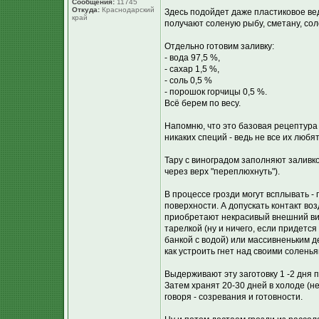
Сообщения:
11745
Откуда:
Краснодарский
Здесь подойдет даже пластиковое ве
край
получают соленую рыбу, сметану, сол
Отдельно готовим заливку:
- вода 97,5 %,
- сахар 1,5 %,
- соль 0,5 %
- порошок горчицы 0,5 %.
Всё берем по весу.
Напомню, что это базовая рецептура
никаких специй - ведь не все их любя
Тару с виноградом заполняют заливк
через верх "переплюхнуть").
В процессе грозди могут всплывать - 
поверхности. А допускать контакт во
приобретают некрасивый внешний ви
тарелкой (ну и ничего, если придетс
банкой с водой) или массивненьким д
как устроить гнет над своими солень
Выдерживают эту заготовку 1 -2 дня п
Затем хранят 20-30 дней в холоде (
говоря - созревания и готовности.