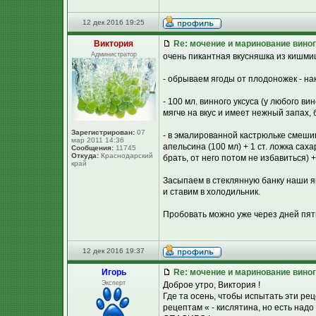
12 дек 2016 19:25
Виктория
Re: мочение и маринование виног
Администратор
очень пикантная вкусняшка из кишмиш
- обрываем ягоды от плодоножек - нак
- 100 мл. винного уксуса (у любого в
мягче на вкус и имеет нежный запах,
Зарегистрирован:
07
- в эмалированной кастрюльке смешив
мар 2011 14:36
апельсина (100 мл) + 1 ст. ложка сах
Сообщения:
11745
Откуда:
Краснодарский
брать, от него потом не избавиться)
край
Засыпаем в стеклянную банку наши 
и ставим в холодильник.
Пробовать можно уже через дней пять
12 дек 2016 19:37
Игорь
Re: мочение и маринование виног
Эксперт
Доброе утро, Виктория !
Где та осень, чтобы испытать эти р
рецептам « - кислятина, но есть над