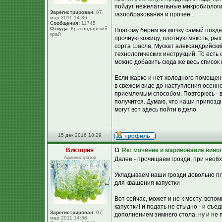
пойдут нежелательные микробиологич
Зарегистрирован:
07
газообразования и прочее...
мар 2011 14:36
Сообщения:
11745
Откуда:
Краснодарский
Поэтому берем на мочку самый поздни
край
прочную кожицу, плотную мякоть, р
сорта Шасла, Мускат александрийский
технологических инструкций. То есть 
можно добавить сюда же весь список 
Если жарко и нет холодного помещен
в свежем виде до наступления осенне
приемлемым способом. Повторюсь - в
получится. Думаю, что наши припоздн
могут вот здесь пойти в дело.
15 дек 2016 18:29
Виктория
Re: мочение и маринование виног
Администратор
Далее - прочищаем грозди, при необ
Укладываем наши грозди довольно пло
для квашения капустки
Вот сейчас, может и не к месту, вспо
капустки! и подать не стыдно - и съ
Зарегистрирован:
07
дополнением зимнего стола, ну и не п
мар 2011 14:36