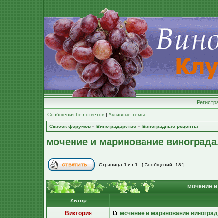
Регистр
Сообщения без ответов
|
Активные темы
Список форумов
»
Виноградарство
»
Виноградные рецепты
мочение и маринование винограда
Страница
1
из
1
[ Сообщений: 18 ]
мочение и
Автор
Виктория
мочение и маринование виноград