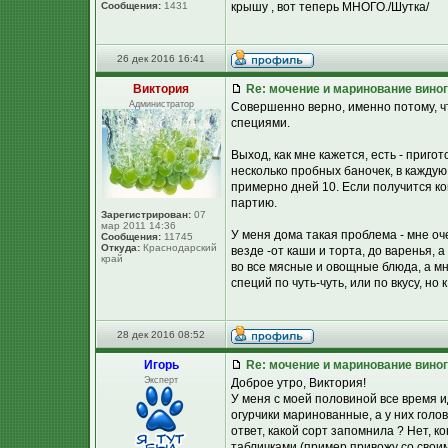
Сообщения:
1431
крышу , вот теперь МНОГО./Шутка/
26 дек 2016 16:41
Виктория
Re: мочение и маринование виног
Администратор
Совершенно верно, именно потому, ч
специями.
Выход, как мне кажется, есть - приг
несколько пробных баночек, в каждую
примерно дней 10. Если получится ко
партию.
Зарегистрирован:
07
мар 2011 14:36
У меня дома такая проблема - мне оч
Сообщения:
11745
Откуда:
Краснодарский
везде -от каши и торта, до варенья, 
край
во все мясные и овощные блюда, а мн
специй по чуть-чуть, или по вкусу, но 
28 дек 2016 08:52
Игорь
Re: мочение и маринование виног
Эксперт
Доброе утро, Виктория!
У меня с моей половиной все время и
огурчики маринованные, а у них голов
ответ, какой сорт запомнила ? Нет, к
табличками (пример привожу со своим