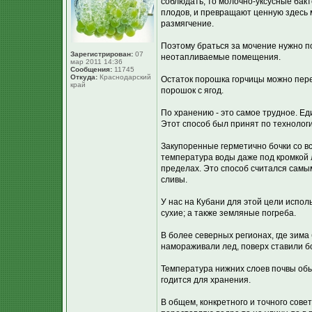
соблюдать, то молочно-уксусные бакт
плодов, и превращают ценную здесь мо
размягчение.
Поэтому браться за мочение нужно по
Зарегистрирован:
07
неотапливаемые помещения.
мар 2011 14:36
Сообщения:
11745
Откуда:
Краснодарский
Остаток порошка горчицы можно пере
край
порошок с ягод.
По хранению - это самое трудное. Е
Этот способ был принят по технолог
Закупоренные герметично бочки со вс
температура воды даже под кромкой 
пределах. Это способ считался самым
сливы.
У нас на Кубани для этой цели испо
сухие; а также земляные погреба.
В более северных регионах, где зима
намораживали лед, поверх ставили б
Температура нижних слоев почвы обыч
годится для хранения.
В общем, конкретного и точного совет