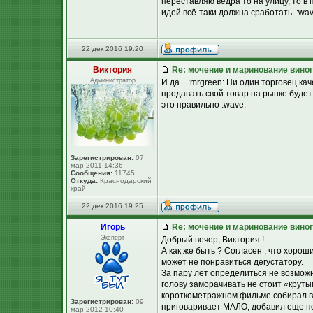
переставляю ведра то на улицу, то в
идей всё-таки должна сработать. :wav
22 дек 2016 19:20
Виктория
Re: мочение и маринование виног
Администратор
И да .. :mrgreen: Ни один торговец к
продавать свой товар на рынке будет
это правильно :wave:
Зарегистрирован:
07
мар 2011 14:36
Сообщения:
11745
Откуда:
Краснодарский
край
22 дек 2016 19:25
Игорь
Re: мочение и маринование виног
Эксперт
Добрый вечер, Виктория !
А как же быть ? Согласен , что хоро
может не понравиться дегустатору.
За пару лет определиться не возможно
голову заморачивать не стоит «круты
короткометражном фильме собирал вз
Зарегистрирован:
09
приговаривает МАЛО, добавил еще пор
мар 2012 10:40