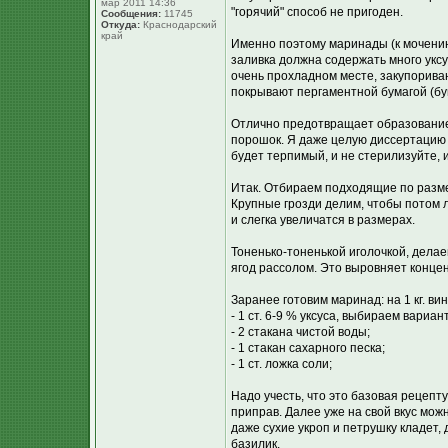
мар 2011 14:36
"горячий" способ не пригоден.
Сообщения:
11745
Откуда:
Краснодарский
край
Именно поэтому маринады (к мочению
заливка должна содержать много уксу
очень прохладном месте, закупорива
покрывают пергаментной бумагой (бу
Отлично предотвращает образование
порошок. Я даже целую диссертацию ч
будет терпимый, и не стерилизуйте, и 
Итак. Отбираем подходящие по разме
Крупные грозди делим, чтобы потом л
и слегка увеличатся в размерах.
Тоненько-тоненькой иголочкой, делае
ягод рассолом. Это выровняет концен
Заранее готовим маринад: на 1 кг. ви
- 1 ст. 6-9 % уксуса, выбираем вариан
- 2 стакана чистой воды;
- 1 стакан сахарного песка;
- 1 ст. ложка соли;
Надо учесть, что это базовая рецепту
приправ. Далее уже на свой вкус можн
даже сухие укроп и петрушку кладет,
базилик.