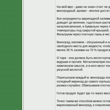
На мой вкус - даже не знаю стоит ли д
виноградный, аромат - вполне достато
Все ингредиенты маринадной заливк
доводят до кипения, тщательно раств
началом кипения, и буквально через 
температуры под закрытой крышкой, 
Фильтруем через плотную ткань в чис
Виноград, напомню - обсушенный и н
свободного места для жидкости, что
менее 30 % заливки на 70 % продукта
О таре - она должна быть кислотоупо
кадушки и прочее. Металлическую пос
химическом смысле, и в него могут п
уксусной кислотой.
Пересыпаем каждый кг. винограда лож
холодный маринад до самого горлышк
размок случайно. Обвязываем плотно
Готов продукт будет где-то через мес
Точно таким же способом можно готов
маринованный виноград, к сожалению