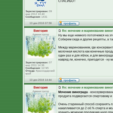
СПАСИБО !
Зарегистрирован:
09
мар 2012 10:40
Сообщения:
1431
13 дек 2016 07:58
Виктория
Re: мочение и маринование виног
Администратор
Ну мы еще немного потопчемся на этой
Соберем сюда и другие рецепты, а та
Между маринованием, где консерванто
молочная кислота как конечные проду
один раз и для яблок, и для виноград
навряд ли, конечно, пригодится - ну 
Зарегистрирован:
07
мар 2011 14:36
Сообщения:
11745
Откуда:
Краснодарский
край
13 дек 2016 14:44
Виктория
Re: мочение и маринование виног
Администратор
Мочение винограда
- консервировани
продукта подвергается спиртовому и
Очень старинный способ сохранять п
накапливается до 2 об.% спирта и мо
хранить моченую продукцию надо при 