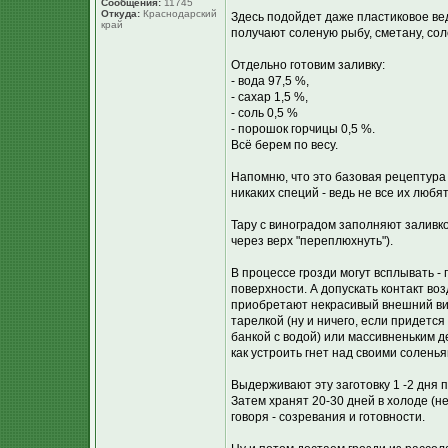
Сообщения:
11745
Откуда:
Краснодарский
Здесь подойдет даже пластиковое ве
край
получают соленую рыбу, сметану, сол
Отдельно готовим заливку:
- вода 97,5 %,
- сахар 1,5 %,
- соль 0,5 %
- порошок горчицы 0,5 %.
Всё берем по весу.
Напомню, что это базовая рецептура
никаких специй - ведь не все их любя
Тару с виноградом заполняют заливк
через верх "переплюхнуть").
В процессе грозди могут всплывать - 
поверхности. А допускать контакт во
приобретают некрасивый внешний ви
тарелкой (ну и ничего, если придетс
банкой с водой) или массивненьким д
как устроить гнет над своими солень
Выдерживают эту заготовку 1 -2 дня п
Затем хранят 20-30 дней в холоде (
говоря - созревания и готовности.