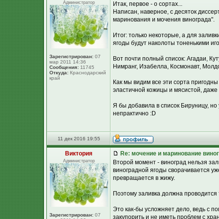
Администратор
Итак, первое - о сортах...
Написан, наверное, с десяток диссер
маринования и мочения винограда".
Итог: только некоторые, а для залив
ягоды будут наколоты тоненькими иг
Зарегистрирован:
07
Вот почти полный список: Агадаи, Ку
мар 2011 14:36
Нимранг, Изабелла, Космонавт, Молдо
Сообщения:
11745
Откуда:
Краснодарский
край
Как мы видим все эти сорта пригодны
эластичной кожицы и мясистой, даже 
Я бы добавила в список Бируницу, но у 
непрактично :D
11 дек 2016 19:55
Виктория
Re: мочение и маринование виног
Администратор
Второй момент - виноград нельзя зал
виноградной ягоды сворачивается уже
превращается в жижу.
Поэтому заливка должна проводится
Это как-бы усложняет дело, ведь с 
Зарегистрирован:
07
закупорить и не иметь проблем с хра