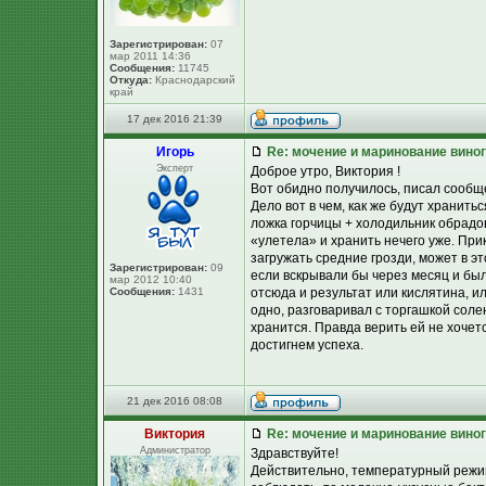
Зарегистрирован:
07
мар 2011 14:36
Сообщения:
11745
Откуда:
Краснодарский
край
17 дек 2016 21:39
Игорь
Re: мочение и маринование виног
Эксперт
Доброе утро, Виктория !
Вот обидно получилось, писал сообще
Дело вот в чем, как же будут хранить
ложка горчицы + холодильник обрадов
«улетела» и хранить нечего уже. При
загружать средние грозди, может в э
Зарегистрирован:
09
если вскрывали бы через месяц и был
мар 2012 10:40
Сообщения:
1431
отсюда и результат или кислятина, ил
одно, разговаривал с торгашкой соле
хранится. Правда верить ей не хочет
достигнем успеха.
21 дек 2016 08:08
Виктория
Re: мочение и маринование виног
Администратор
Здравствуйте!
Действительно, температурный режим