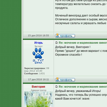
Ну и потом достаем грозди из рассол
температуру желательно снизить до +
продукта.
Моченый виноград дает особый вкусово
Отличное дополнение к сырам, мясной
нескучные салаты и украшать любые
15 дек 2016 18:55
Игорь
Re: мочение и маринование виног
Эксперт
Добрый вечер, Виктория !
Прямо "дошел" до меня вариант с пов
Огромное спасибо !
Зарегистрирован:
09
мар 2012 10:40
Сообщения:
1431
17 дек 2016 16:11
Виктория
Re: мочение и маринование виног
Администратор
Добрый вечер, уважаемый Игорь!
Надеюсь, что теперь Вы успешно опр
какой Вам хочется! :wave: