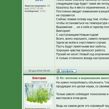
следующем году будет такая же петру
Зарегистрирован:
09
Казалось бы и место ограниченное, а
мар 2012 10:40
Сообщения:
1431
Постоянно вводит изменения в рецепт
не справится.
Сейчас ломаю голову над тем, чтобы
чтобы остановиться на температуре о
Выражение ….но к себе в тарелку пол
Виктория!
С наступающим Новым годом!
Всего, всего хорошего, самого лучшег
Удачи во всём и счастливого случая.
Пусть будут приятными все заботы,
Хорошие чувства приносит работа.
Пускай не несет Новый год огорчения
А только отличного всегда настроения
28 дек 2016 09:46
Виктория
Re: мочение и маринование виног
Администратор
Ну нужно попробовать объяснить "гл
продукции это целая наука, со своим
Только умело соблюдая технологию и
мастером в этом деле.
Ведь на самом деле это огромный тру
Зарегистрирован:
07