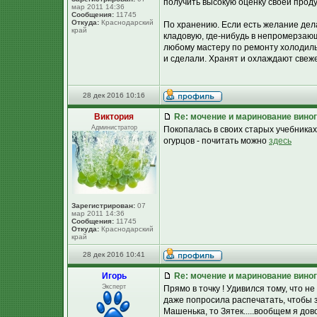
получить высокую оценку своей проду
мар 2011 14:36
Сообщения:
11745
Откуда:
Краснодарский
По хранению. Если есть желание дел
край
кладовую, где-нибудь в непромерзаю
любому мастеру по ремонту холодиль
и сделали. Хранят и охлаждают свеж
28 дек 2016 10:16
Виктория
Re: мочение и маринование виног
Администратор
Покопалась в своих старых учебника
огурцов - почитать можно
здесь
Зарегистрирован:
07
мар 2011 14:36
Сообщения:
11745
Откуда:
Краснодарский
край
28 дек 2016 10:41
Игорь
Re: мочение и маринование виног
Эксперт
Прямо в точку ! Удивился тому, что н
даже попросила распечатать, чтобы з
Машенька, то Зятек.....вообщем я до