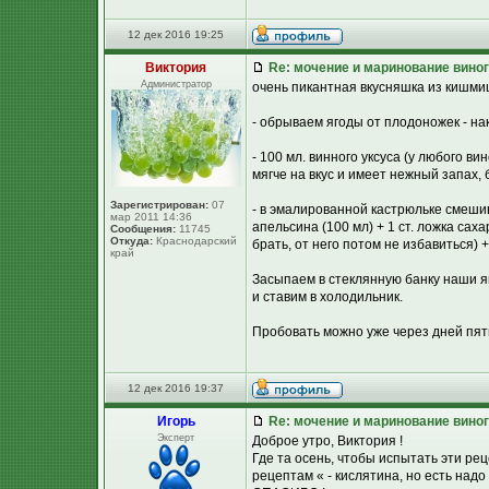
12 дек 2016 19:25
Виктория
Re: мочение и маринование виног
Администратор
очень пикантная вкусняшка из кишмиш
- обрываем ягоды от плодоножек - нак
- 100 мл. винного уксуса (у любого в
мягче на вкус и имеет нежный запах,
Зарегистрирован:
07
- в эмалированной кастрюльке смешив
мар 2011 14:36
апельсина (100 мл) + 1 ст. ложка сах
Сообщения:
11745
Откуда:
Краснодарский
брать, от него потом не избавиться)
край
Засыпаем в стеклянную банку наши 
и ставим в холодильник.
Пробовать можно уже через дней пять
12 дек 2016 19:37
Игорь
Re: мочение и маринование виног
Эксперт
Доброе утро, Виктория !
Где та осень, чтобы испытать эти р
рецептам « - кислятина, но есть над