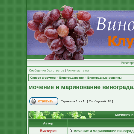
Регистр
Сообщения без ответов
|
Активные темы
Список форумов
»
Виноградарство
»
Виноградные рецепты
мочение и маринование винограда
Страница
1
из
1
[ Сообщений: 18 ]
мочение и
Автор
Виктория
мочение и маринование виноград