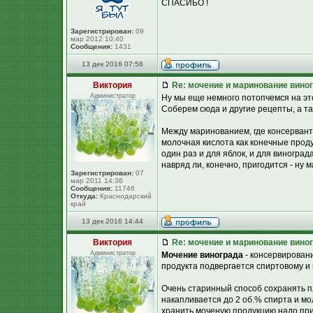
СПАСИБО !
Зарегистрирован:
09
мар 2012 10:40
Сообщения:
1431
13 дек 2016 07:58
Виктория
Re: мочение и маринование виног
Администратор
Ну мы еще немного потопчемся на этой
Соберем сюда и другие рецепты, а та
Между маринованием, где консерванто
молочная кислота как конечные проду
один раз и для яблок, и для виноград
навряд ли, конечно, пригодится - ну 
Зарегистрирован:
07
мар 2011 14:36
Сообщения:
11746
Откуда:
Краснодарский
край
13 дек 2016 14:44
Виктория
Re: мочение и маринование виног
Администратор
Мочение винограда
- консервировани
продукта подвергается спиртовому и
Очень старинный способ сохранять п
накапливается до 2 об.% спирта и мо
хранить моченую продукцию надо при 