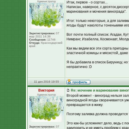
Администратор
Итак, первое - о сортах...
Написан, наверное, с десяток диссер
маринования и мочения винограда".
Итог: только некоторые, а для залив
ягоды будут наколоты тоненькими иг
Зарегистрирован:
07
Вот почти полный список: Агадаи, Ку
мар 2011 14:36
Нимранг, Изабелла, Космонавт, Молдо
Сообщения:
11746
Откуда:
Краснодарский
край
Как мы видим все эти сорта пригодны
эластичной кожицы и мясистой, даже 
Я бы добавила в список Бируницу, но у 
непрактично :D
11 дек 2016 19:55
Виктория
Re: мочение и маринование виног
Администратор
Второй момент - виноград нельзя зал
виноградной ягоды сворачивается уже
превращается в жижу.
Поэтому заливка должна проводится
Это как-бы усложняет дело, ведь с 
Зарегистрирован:
07
закупорить и не иметь проблем с хра