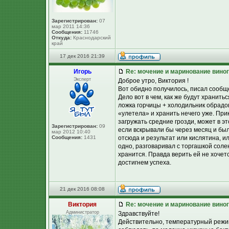
Зарегистрирован:
07
мар 2011 14:36
Сообщения:
11746
Откуда:
Краснодарский
край
17 дек 2016 21:39
Игорь
Re: мочение и маринование виног
Эксперт
Доброе утро, Виктория !
Вот обидно получилось, писал сообще
Дело вот в чем, как же будут хранить
ложка горчицы + холодильник обрадов
«улетела» и хранить нечего уже. При
загружать средние грозди, может в э
Зарегистрирован:
09
если вскрывали бы через месяц и был
мар 2012 10:40
Сообщения:
1431
отсюда и результат или кислятина, ил
одно, разговаривал с торгашкой соле
хранится. Правда верить ей не хочет
достигнем успеха.
21 дек 2016 08:08
Виктория
Re: мочение и маринование виног
Администратор
Здравствуйте!
Действительно, температурный режим