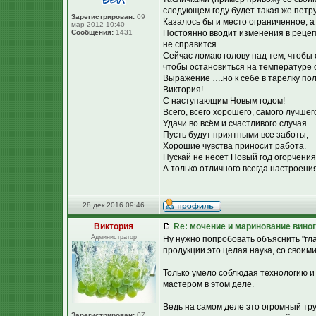
следующем году будет такая же петру
Зарегистрирован:
09
Казалось бы и место ограниченное, а
мар 2012 10:40
Сообщения:
1431
Постоянно вводит изменения в рецепт
не справится.
Сейчас ломаю голову над тем, чтобы
чтобы остановиться на температуре о
Выражение ….но к себе в тарелку пол
Виктория!
С наступающим Новым годом!
Всего, всего хорошего, самого лучшег
Удачи во всём и счастливого случая.
Пусть будут приятными все заботы,
Хорошие чувства приносит работа.
Пускай не несет Новый год огорчения
А только отличного всегда настроения
28 дек 2016 09:46
Виктория
Re: мочение и маринование виног
Администратор
Ну нужно попробовать объяснить "гл
продукции это целая наука, со своим
Только умело соблюдая технологию и
мастером в этом деле.
Ведь на самом деле это огромный тру
Зарегистрирован:
07