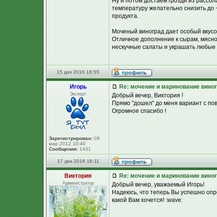
Ну и потом достаем грозди из рассол
температуру желательно снизить до +
продукта.
Моченый виноград дает особый вкусово
Отличное дополнение к сырам, мясной
нескучные салаты и украшать любые
15 дек 2016 18:55
Игорь
Re: мочение и маринование виног
Эксперт
Добрый вечер, Виктория !
Прямо "дошел" до меня вариант с пов
Огромное спасибо !
Зарегистрирован:
09
мар 2012 10:40
Сообщения:
1431
17 дек 2016 16:11
Виктория
Re: мочение и маринование виног
Администратор
Добрый вечер, уважаемый Игорь!
Надеюсь, что теперь Вы успешно опр
какой Вам хочется! :wave: