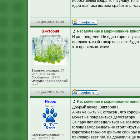
переставляю ведра то на улицу, то в
идей всё-таки должна сработать. :wav
22 дек 2016 19:20
Виктория
Re: мочение и маринование виног
Администратор
И да .. :mrgreen: Ни один торговец к
продавать свой товар на рынке будет
это правильно :wave:
Зарегистрирован:
07
мар 2011 14:36
Сообщения:
11746
Откуда:
Краснодарский
край
22 дек 2016 19:25
Игорь
Re: мочение и маринование виног
Эксперт
Добрый вечер, Виктория !
А как же быть ? Согласен , что хоро
может не понравиться дегустатору.
За пару лет определиться не возможно
голову заморачивать не стоит «круты
короткометражном фильме собирал вз
Зарегистрирован:
09
приговаривает МАЛО, добавил еще пор
мар 2012 10:40