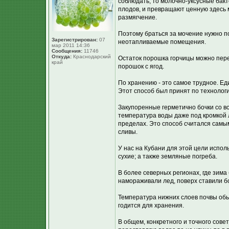
соблюдать, то молочно-уксусные бакт
плодов, и превращают ценную здесь мо
размягчение.
Поэтому браться за мочение нужно по
Зарегистрирован:
07
неотапливаемые помещения.
мар 2011 14:36
Сообщения:
11746
Откуда:
Краснодарский
Остаток порошка горчицы можно пере
край
порошок с ягод.
По хранению - это самое трудное. Е
Этот способ был принят по технолог
Закупоренные герметично бочки со вс
температура воды даже под кромкой 
пределах. Это способ считался самым
сливы.
У нас на Кубани для этой цели испо
сухие; а также земляные погреба.
В более северных регионах, где зима
намораживали лед, поверх ставили б
Температура нижних слоев почвы обыч
годится для хранения.
В общем, конкретного и точного совет