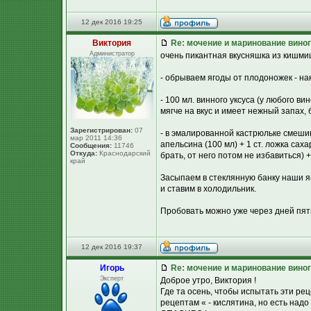
12 дек 2016 19:25
Виктория
Re: мочение и маринование виног
Администратор
очень пикантная вкусняшка из кишмиш
- обрываем ягоды от плодоножек - нак
- 100 мл. винного уксуса (у любого в
мягче на вкус и имеет нежный запах,
Зарегистрирован:
07
- в эмалированной кастрюльке смешив
мар 2011 14:36
апельсина (100 мл) + 1 ст. ложка сах
Сообщения:
11746
Откуда:
Краснодарский
брать, от него потом не избавиться)
край
Засыпаем в стеклянную банку наши 
и ставим в холодильник.
Пробовать можно уже через дней пять
12 дек 2016 19:37
Игорь
Re: мочение и маринование виног
Эксперт
Доброе утро, Виктория !
Где та осень, чтобы испытать эти р
рецептам « - кислятина, но есть над