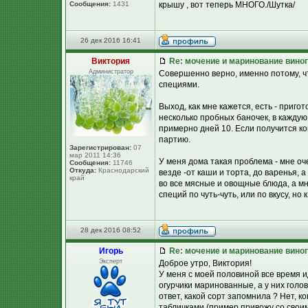
Сообщения:
1431
крышу , вот теперь МНОГО./Шутка/
26 дек 2016 16:41
Виктория
Re: мочение и маринование виног
Администратор
Совершенно верно, именно потому, ч
специями.
Выход, как мне кажется, есть - приг
несколько пробных баночек, в каждую
примерно дней 10. Если получится ко
партию.
Зарегистрирован:
07
мар 2011 14:36
У меня дома такая проблема - мне оч
Сообщения:
11746
Откуда:
Краснодарский
везде -от каши и торта, до варенья, 
край
во все мясные и овощные блюда, а мн
специй по чуть-чуть, или по вкусу, но 
28 дек 2016 08:52
Игорь
Re: мочение и маринование виног
Эксперт
Доброе утро, Виктория!
У меня с моей половиной все время и
огурчики маринованные, а у них голов
ответ, какой сорт запомнила ? Нет, к
табличками (пример привожу со своим