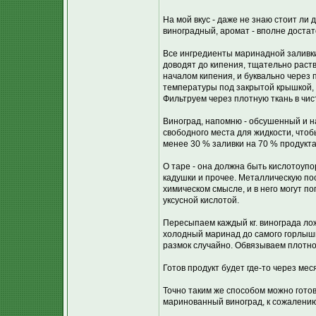
На мой вкус - даже не знаю стоит ли д
виноградный, аромат - вполне достато
Все ингредиенты маринадной заливк
доводят до кипения, тщательно раств
началом кипения, и буквально через 
температуры под закрытой крышкой, 
Фильтруем через плотную ткань в чис
Виноград, напомню - обсушенный и н
свободного места для жидкости, что
менее 30 % заливки на 70 % продукта
О таре - она должна быть кислотоупо
кадушки и прочее. Металлическую пос
химическом смысле, и в него могут п
уксусной кислотой.
Пересыпаем каждый кг. винограда лож
холодный маринад до самого горлышк
размок случайно. Обвязываем плотно
Готов продукт будет где-то через мес
Точно таким же способом можно готов
маринованный виноград, к сожалению