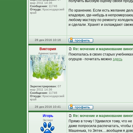
получить высокую оценку своей проду
мар 2011 14:36
Сообщения:
11746
Откуда:
Краснодарский
По хранению. Если есть желание дел
край
кладовую, где-нибудь в непромерзаю
любому мастеру по ремонту холодиль
и сделали. Хранят и охлаждают свеж
28 дек 2016 10:16
Виктория
Re: мочение и маринование виног
Администратор
Покопалась в своих старых учебника
огурцов - почитать можно
здесь
Зарегистрирован:
07
мар 2011 14:36
Сообщения:
11746
Откуда:
Краснодарский
край
28 дек 2016 10:41
Игорь
Re: мочение и маринование виног
Эксперт
Прямо в точку ! Удивился тому, что н
даже попросила распечатать, чтобы з
Машенька, то Зятек.....вообщем я до