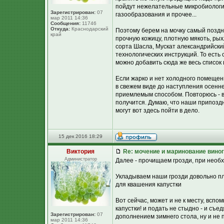
пойдут нежелательные микробиологич
Зарегистрирован:
07
газообразования и прочее...
мар 2011 14:36
Сообщения:
11746
Откуда:
Краснодарский
Поэтому берем на мочку самый поздни
край
прочную кожицу, плотную мякоть, р
сорта Шасла, Мускат александрийский
технологических инструкций. То есть 
можно добавить сюда же весь список 
Если жарко и нет холодного помещен
в свежем виде до наступления осенне
приемлемым способом. Повторюсь - в
получится. Думаю, что наши припоздн
могут вот здесь пойти в дело.
15 дек 2016 18:29
Виктория
Re: мочение и маринование виног
Администратор
Далее - прочищаем грозди, при необ
Укладываем наши грозди довольно пло
для квашения капустки
Вот сейчас, может и не к месту, вспо
капустки! и подать не стыдно - и съ
Зарегистрирован:
07
дополнением зимнего стола, ну и не п
мар 2011 14:36