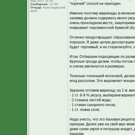
мар 2011 14:36
"горячий" способ не пригоден.
Сообщения:
11746
Откуда:
Краснодарский
край
Именно поэтому маринады (к мочению
заливка должна содержать много уксу
очень прохладном месте, закупорива
покрывают пергаментной бумагой (бу
Отлично предотвращает образование
порошок. Я даже целую диссертацию ч
будет терпимый, и не стерилизуйте, и 
Итак. Отбираем подходящие по разме
Крупные грозди делим, чтобы потом л
и слегка увеличатся в размерах.
Тоненько-тоненькой иголочкой, делае
ягод рассолом. Это выровняет концен
Заранее готовим маринад: на 1 кг. ви
- 1 ст. 6-9 % уксуса, выбираем вариан
- 2 стакана чистой воды;
- 1 стакан сахарного песка;
- 1 ст. ложка соли;
Надо учесть, что это базовая рецепту
приправ. Далее уже на свой вкус можн
даже сухие укроп и петрушку кладет,
базилик.