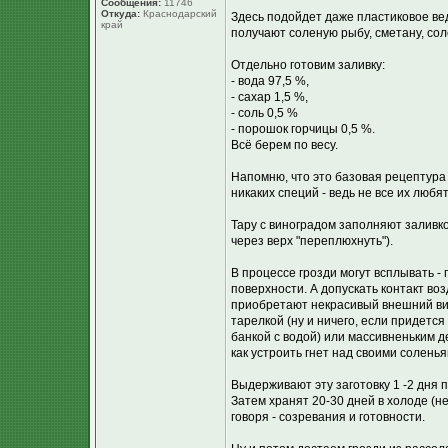
Сообщения:
11746
Откуда:
Краснодарский
Здесь подойдет даже пластиковое ве
край
получают соленую рыбу, сметану, сол
Отдельно готовим заливку:
- вода 97,5 %,
- сахар 1,5 %,
- соль 0,5 %
- порошок горчицы 0,5 %.
Всё берем по весу.
Напомню, что это базовая рецептура
никаких специй - ведь не все их любя
Тару с виноградом заполняют заливк
через верх "переплюхнуть").
В процессе грозди могут всплывать - 
поверхности. А допускать контакт во
приобретают некрасивый внешний ви
тарелкой (ну и ничего, если придетс
банкой с водой) или массивненьким д
как устроить гнет над своими солень
Выдерживают эту заготовку 1 -2 дня п
Затем хранят 20-30 дней в холоде (
говоря - созревания и готовности.