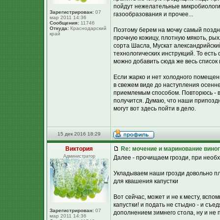
пойдут нежелательные микробиологич
Зарегистрирован:
07
газообразования и прочее...
мар 2011 14:36
Сообщения:
11746
Откуда:
Краснодарский
Поэтому берем на мочку самый поздни
край
прочную кожицу, плотную мякоть, р
сорта Шасла, Мускат александрийский
технологических инструкций. То есть 
можно добавить сюда же весь список 
Если жарко и нет холодного помещен
в свежем виде до наступления осенне
приемлемым способом. Повторюсь - в
получится. Думаю, что наши припоздн
могут вот здесь пойти в дело.
15 дек 2016 18:29
Виктория
Re: мочение и маринование виног
Администратор
Далее - прочищаем грозди, при необ
Укладываем наши грозди довольно пло
для квашения капустки
Вот сейчас, может и не к месту, вспо
капустки! и подать не стыдно - и съ
Зарегистрирован:
07
дополнением зимнего стола, ну и не п
мар 2011 14:36