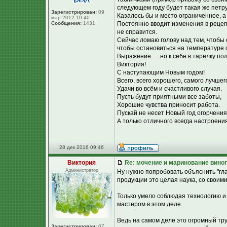
следующем году будет такая же петру
Зарегистрирован:
09
Казалось бы и место ограниченное, а
мар 2012 10:40
Сообщения:
1431
Постоянно вводит изменения в рецепт
не справится.
Сейчас ломаю голову над тем, чтобы
чтобы остановиться на температуре о
Выражение ….но к себе в тарелку пол
Виктория!
С наступающим Новым годом!
Всего, всего хорошего, самого лучшег
Удачи во всём и счастливого случая.
Пусть будут приятными все заботы,
Хорошие чувства приносит работа.
Пускай не несет Новый год огорчения
А только отличного всегда настроения
28 дек 2016 09:46
Виктория
Re: мочение и маринование виног
Администратор
Ну нужно попробовать объяснить "гл
продукции это целая наука, со своим
Только умело соблюдая технологию и
мастером в этом деле.
Ведь на самом деле это огромный тру
Зарегистрирован:
07