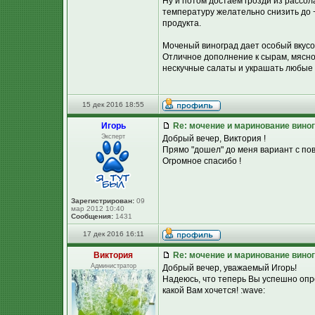
Ну и потом достаем грозди из рассол
температуру желательно снизить до +
продукта.
Моченый виноград дает особый вкусово
Отличное дополнение к сырам, мясной
нескучные салаты и украшать любые
15 дек 2016 18:55
Игорь
Re: мочение и маринование виног
Эксперт
Добрый вечер, Виктория !
Прямо "дошел" до меня вариант с пов
Огромное спасибо !
Зарегистрирован:
09
мар 2012 10:40
Сообщения:
1431
17 дек 2016 16:11
Виктория
Re: мочение и маринование виног
Администратор
Добрый вечер, уважаемый Игорь!
Надеюсь, что теперь Вы успешно опр
какой Вам хочется! :wave: