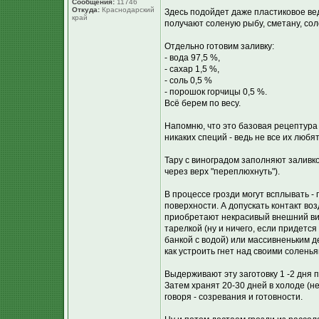
Сообщения:
11746
Откуда:
Краснодарский
Здесь подойдет даже пластиковое ве
край
получают соленую рыбу, сметану, сол
Отдельно готовим заливку:
- вода 97,5 %,
- сахар 1,5 %,
- соль 0,5 %
- порошок горчицы 0,5 %.
Всё берем по весу.
Напомню, что это базовая рецептура
никаких специй - ведь не все их любя
Тару с виноградом заполняют заливк
через верх "переплюхнуть").
В процессе грозди могут всплывать - 
поверхности. А допускать контакт во
приобретают некрасивый внешний ви
тарелкой (ну и ничего, если придетс
банкой с водой) или массивненьким д
как устроить гнет над своими солень
Выдерживают эту заготовку 1 -2 дня п
Затем хранят 20-30 дней в холоде (
говоря - созревания и готовности.