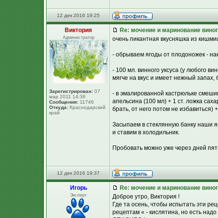
12 дек 2016 19:25
Виктория
Re: мочение и маринование виног
Администратор
очень пикантная вкусняшка из кишмиш
- обрываем ягоды от плодоножек - нак
- 100 мл. винного уксуса (у любого в
мягче на вкус и имеет нежный запах,
Зарегистрирован:
07
- в эмалированной кастрюльке смешив
мар 2011 14:36
апельсина (100 мл) + 1 ст. ложка сах
Сообщения:
11746
Откуда:
Краснодарский
брать, от него потом не избавиться)
край
Засыпаем в стеклянную банку наши 
и ставим в холодильник.
Пробовать можно уже через дней пять
12 дек 2016 19:37
Игорь
Re: мочение и маринование виног
Эксперт
Доброе утро, Виктория !
Где та осень, чтобы испытать эти р
рецептам « - кислятина, но есть над