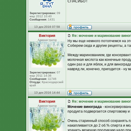
СПАСИБО !
Зарегистрирован:
09
мар 2012 10:40
Сообщения:
1431
13 дек 2016 07:58
Виктория
Re: мочение и маринование виног
Администратор
Ну мы еще немного потопчемся на этой
Соберем сюда и другие рецепты, а та
Между маринованием, где консерванто
молочная кислота как конечные проду
один раз и для яблок, и для виноград
навряд ли, конечно, пригодится - ну 
Зарегистрирован:
07
мар 2011 14:36
Сообщения:
11746
Откуда:
Краснодарский
край
13 дек 2016 14:44
Виктория
Re: мочение и маринование виног
Администратор
Мочение винограда
- консервировани
продукта подвергается спиртовому и
Очень старинный способ сохранять п
накапливается до 2 об.% спирта и мо
хранить моченую продукцию надо при 