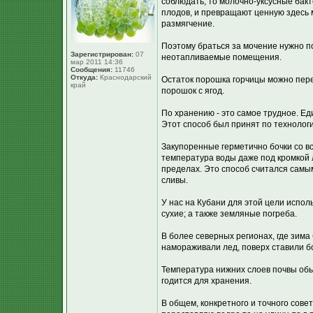
соблюдать, то молочно-уксусные бакт
плодов, и превращают ценную здесь мо
размягчение.
Поэтому браться за мочение нужно по
Зарегистрирован:
07
неотапливаемые помещения.
мар 2011 14:36
Сообщения:
11746
Откуда:
Краснодарский
Остаток порошка горчицы можно пере
край
порошок с ягод.
По хранению - это самое трудное. Е
Этот способ был принят по технолог
Закупоренные герметично бочки со вс
температура воды даже под кромкой 
пределах. Это способ считался самым
сливы.
У нас на Кубани для этой цели испо
сухие; а также земляные погреба.
В более северных регионах, где зима
намораживали лед, поверх ставили б
Температура нижних слоев почвы обыч
годится для хранения.
В общем, конкретного и точного совет