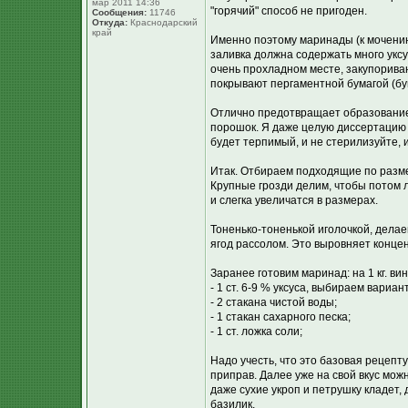
мар 2011 14:36
"горячий" способ не пригоден.
Сообщения:
11746
Откуда:
Краснодарский
край
Именно поэтому маринады (к мочению
заливка должна содержать много уксу
очень прохладном месте, закупорива
покрывают пергаментной бумагой (бу
Отлично предотвращает образование
порошок. Я даже целую диссертацию ч
будет терпимый, и не стерилизуйте, и 
Итак. Отбираем подходящие по разме
Крупные грозди делим, чтобы потом л
и слегка увеличатся в размерах.
Тоненько-тоненькой иголочкой, делае
ягод рассолом. Это выровняет концен
Заранее готовим маринад: на 1 кг. ви
- 1 ст. 6-9 % уксуса, выбираем вариан
- 2 стакана чистой воды;
- 1 стакан сахарного песка;
- 1 ст. ложка соли;
Надо учесть, что это базовая рецепту
приправ. Далее уже на свой вкус можн
даже сухие укроп и петрушку кладет,
базилик.