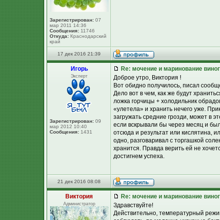
Зарегистрирован:
07
мар 2011 14:36
Сообщения:
11746
Откуда:
Краснодарский
край
17 дек 2016 21:39
Игорь
Re: мочение и маринование виног
Эксперт
Доброе утро, Виктория !
Вот обидно получилось, писал сообще
Дело вот в чем, как же будут хранить
ложка горчицы + холодильник обрадов
«улетела» и хранить нечего уже. При
загружать средние грозди, может в э
Зарегистрирован:
09
если вскрывали бы через месяц и был
мар 2012 10:40
Сообщения:
1431
отсюда и результат или кислятина, ил
одно, разговаривал с торгашкой соле
хранится. Правда верить ей не хочет
достигнем успеха.
21 дек 2016 08:08
Виктория
Re: мочение и маринование виног
Администратор
Здравствуйте!
Действительно, температурный режим