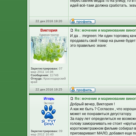
переставляю ведра то на улицу, то в
идей всё-таки должна сработать. :wav
22 дек 2016 19:20
Виктория
Re: мочение и маринование виног
Администратор
И да .. :mrgreen: Ни один торговец к
продавать свой товар на рынке будет
это правильно :wave:
Зарегистрирован:
07
мар 2011 14:36
Сообщения:
11746
Откуда:
Краснодарский
край
22 дек 2016 19:25
Игорь
Re: мочение и маринование виног
Эксперт
Добрый вечер, Виктория !
А как же быть ? Согласен , что хоро
может не понравиться дегустатору.
За пару лет определиться не возможно
голову заморачивать не стоит «круты
короткометражном фильме собирал вз
Зарегистрирован:
09
приговаривает МАЛО, добавил еще пор
мар 2012 10:40