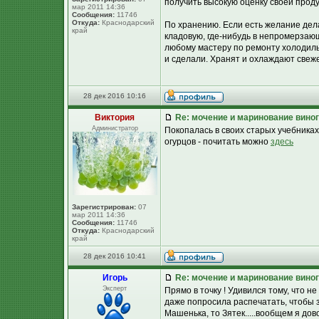
получить высокую оценку своей проду
мар 2011 14:36
Сообщения:
11746
Откуда:
Краснодарский
По хранению. Если есть желание дел
край
кладовую, где-нибудь в непромерзаю
любому мастеру по ремонту холодиль
и сделали. Хранят и охлаждают свеж
28 дек 2016 10:16
Виктория
Re: мочение и маринование виног
Администратор
Покопалась в своих старых учебника
огурцов - почитать можно
здесь
Зарегистрирован:
07
мар 2011 14:36
Сообщения:
11746
Откуда:
Краснодарский
край
28 дек 2016 10:41
Игорь
Re: мочение и маринование виног
Эксперт
Прямо в точку ! Удивился тому, что н
даже попросила распечатать, чтобы з
Машенька, то Зятек.....вообщем я до