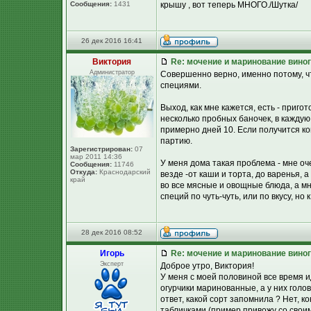
Сообщения:
1431
крышу , вот теперь МНОГО./Шутка/
26 дек 2016 16:41
Виктория
Re: мочение и маринование виног
Администратор
Совершенно верно, именно потому, ч
специями.
Выход, как мне кажется, есть - приг
несколько пробных баночек, в каждую
примерно дней 10. Если получится ко
партию.
Зарегистрирован:
07
мар 2011 14:36
У меня дома такая проблема - мне оч
Сообщения:
11746
Откуда:
Краснодарский
везде -от каши и торта, до варенья, 
край
во все мясные и овощные блюда, а мн
специй по чуть-чуть, или по вкусу, но 
28 дек 2016 08:52
Игорь
Re: мочение и маринование виног
Эксперт
Доброе утро, Виктория!
У меня с моей половиной все время и
огурчики маринованные, а у них голов
ответ, какой сорт запомнила ? Нет, к
табличками (пример привожу со своим