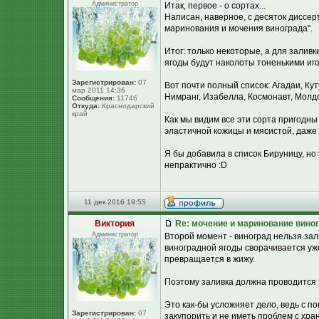
Администратор
Итак, первое - о сортах...
Написан, наверное, с десяток диссер
маринования и мочения винограда".
Итог: только некоторые, а для залив
ягоды будут наколоты тоненькими иг
Зарегистрирован:
07
Вот почти полный список: Агадаи, Ку
мар 2011 14:36
Нимранг, Изабелла, Космонавт, Молдо
Сообщения:
11746
Откуда:
Краснодарский
край
Как мы видим все эти сорта пригодны
эластичной кожицы и мясистой, даже 
Я бы добавила в список Бируницу, но у 
непрактично :D
11 дек 2016 19:55
Виктория
Re: мочение и маринование виног
Администратор
Второй момент - виноград нельзя зал
виноградной ягоды сворачивается уже
превращается в жижу.
Поэтому заливка должна проводится
Это как-бы усложняет дело, ведь с 
Зарегистрирован:
07
закупорить и не иметь проблем с хра