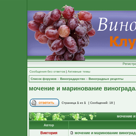
Регистр
Сообщения без ответов
|
Активные темы
Список форумов
»
Виноградарство
»
Виноградные рецепты
мочение и маринование винограда
Страница
1
из
1
[ Сообщений: 18 ]
мочение и
Автор
Виктория
мочение и маринование виноград