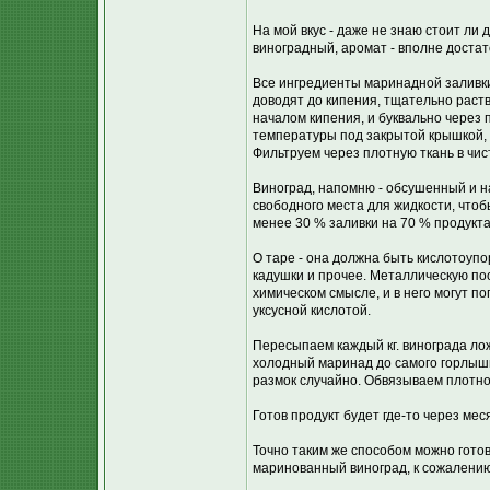
На мой вкус - даже не знаю стоит ли д
виноградный, аромат - вполне достато
Все ингредиенты маринадной заливк
доводят до кипения, тщательно раств
началом кипения, и буквально через 
температуры под закрытой крышкой, 
Фильтруем через плотную ткань в чис
Виноград, напомню - обсушенный и н
свободного места для жидкости, что
менее 30 % заливки на 70 % продукта
О таре - она должна быть кислотоупо
кадушки и прочее. Металлическую пос
химическом смысле, и в него могут п
уксусной кислотой.
Пересыпаем каждый кг. винограда лож
холодный маринад до самого горлышк
размок случайно. Обвязываем плотно
Готов продукт будет где-то через мес
Точно таким же способом можно готов
маринованный виноград, к сожалению