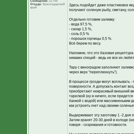
Сообщения:
11746
Откуда:
Краснодарский
Здесь подойдет даже пластиковое ве
край
получают соленую рыбу, сметану, сол
Отдельно готовим заливку:
- вода 97,5 %,
- сахар 1,5 %,
- соль 0,5 %
- порошок горчицы 0,5 %.
Всё берем по весу.
Напомню, что это базовая рецептура
никаких специй - ведь не все их любя
Тару с виноградом заполняют заливк
через верх "переплюхнуть").
В процессе грозди могут всплывать - 
поверхности. А допускать контакт во
приобретают некрасивый внешний ви
тарелкой (ну и ничего, если придетс
банкой с водой) или массивненьким д
как устроить гнет над своими солень
Выдерживают эту заготовку 1 -2 дня п
Затем хранят 20-30 дней в холоде (
говоря - созревания и готовности.