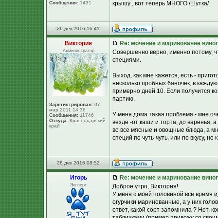
Сообщения:
1431
крышу , вот теперь МНОГО./Шутка/
26 дек 2016 16:41
Виктория
Re: мочение и маринование виног
Администратор
Совершенно верно, именно потому, ч
специями.
Выход, как мне кажется, есть - приг
несколько пробных баночек, в каждую
примерно дней 10. Если получится ко
партию.
Зарегистрирован:
07
мар 2011 14:36
У меня дома такая проблема - мне оч
Сообщения:
11746
Откуда:
Краснодарский
везде -от каши и торта, до варенья, 
край
во все мясные и овощные блюда, а мн
специй по чуть-чуть, или по вкусу, но 
28 дек 2016 08:52
Игорь
Re: мочение и маринование виног
Эксперт
Доброе утро, Виктория!
У меня с моей половиной все время и
огурчики маринованные, а у них голов
ответ, какой сорт запомнила ? Нет, к
табличками (пример привожу со своим