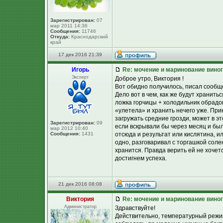
Зарегистрирован:
07
мар 2011 14:36
Сообщения:
11746
Откуда:
Краснодарский
край
17 дек 2016 21:39
Игорь
Re: мочение и маринование виног
Эксперт
Доброе утро, Виктория !
Вот обидно получилось, писал сообще
Дело вот в чем, как же будут хранить
ложка горчицы + холодильник обрадов
«улетела» и хранить нечего уже. При
загружать средние грозди, может в э
Зарегистрирован:
09
если вскрывали бы через месяц и был
мар 2012 10:40
Сообщения:
1431
отсюда и результат или кислятина, ил
одно, разговаривал с торгашкой соле
хранится. Правда верить ей не хочет
достигнем успеха.
21 дек 2016 08:08
Виктория
Re: мочение и маринование виног
Администратор
Здравствуйте!
Действительно, температурный режим