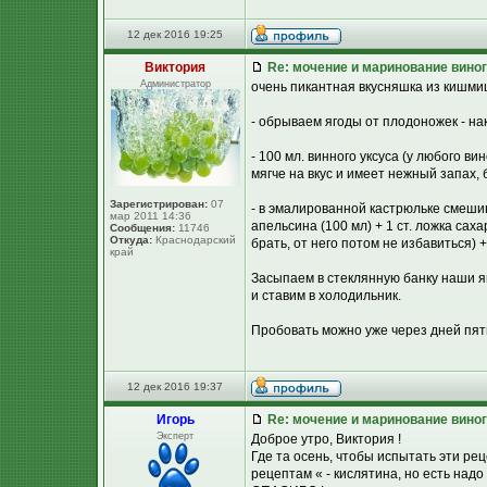
12 дек 2016 19:25
Виктория
Re: мочение и маринование виног
Администратор
очень пикантная вкусняшка из кишмиш
- обрываем ягоды от плодоножек - нак
- 100 мл. винного уксуса (у любого в
мягче на вкус и имеет нежный запах,
Зарегистрирован:
07
- в эмалированной кастрюльке смешив
мар 2011 14:36
апельсина (100 мл) + 1 ст. ложка сах
Сообщения:
11746
Откуда:
Краснодарский
брать, от него потом не избавиться)
край
Засыпаем в стеклянную банку наши 
и ставим в холодильник.
Пробовать можно уже через дней пять
12 дек 2016 19:37
Игорь
Re: мочение и маринование виног
Эксперт
Доброе утро, Виктория !
Где та осень, чтобы испытать эти р
рецептам « - кислятина, но есть над