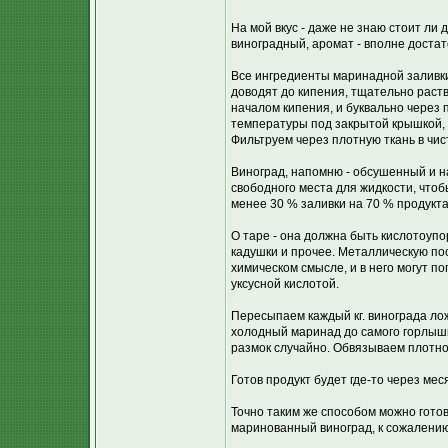
На мой вкус - даже не знаю стоит ли д
виноградный, аромат - вполне достато
Все ингредиенты маринадной заливк
доводят до кипения, тщательно раств
началом кипения, и буквально через 
температуры под закрытой крышкой, 
Фильтруем через плотную ткань в чис
Виноград, напомню - обсушенный и н
свободного места для жидкости, что
менее 30 % заливки на 70 % продукта
О таре - она должна быть кислотоупо
кадушки и прочее. Металлическую пос
химическом смысле, и в него могут п
уксусной кислотой.
Пересыпаем каждый кг. винограда лож
холодный маринад до самого горлышк
размок случайно. Обвязываем плотно
Готов продукт будет где-то через мес
Точно таким же способом можно готов
маринованный виноград, к сожалению