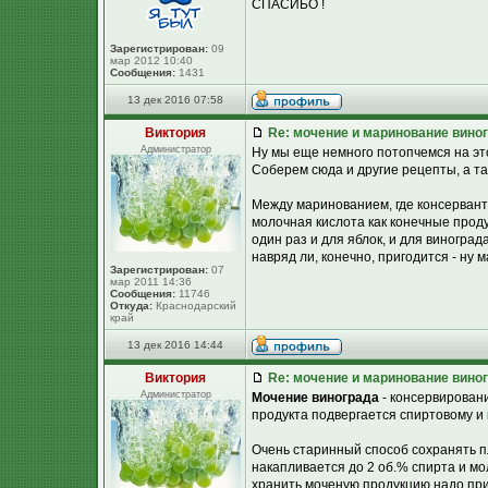
СПАСИБО !
Зарегистрирован:
09
мар 2012 10:40
Сообщения:
1431
13 дек 2016 07:58
Виктория
Re: мочение и маринование виног
Администратор
Ну мы еще немного потопчемся на этой
Соберем сюда и другие рецепты, а та
Между маринованием, где консерванто
молочная кислота как конечные проду
один раз и для яблок, и для виноград
навряд ли, конечно, пригодится - ну 
Зарегистрирован:
07
мар 2011 14:36
Сообщения:
11746
Откуда:
Краснодарский
край
13 дек 2016 14:44
Виктория
Re: мочение и маринование виног
Администратор
Мочение винограда
- консервировани
продукта подвергается спиртовому и
Очень старинный способ сохранять п
накапливается до 2 об.% спирта и мо
хранить моченую продукцию надо при 