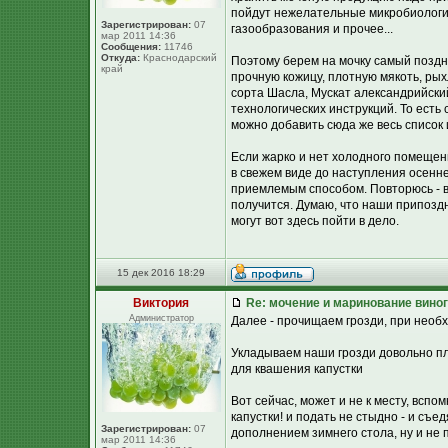
пойдут нежелательные микробиологич
Зарегистрирован:
07
газообразования и прочее...
мар 2011 14:36
Сообщения:
11746
Откуда:
Краснодарский
Поэтому берем на мочку самый поздни
край
прочную кожицу, плотную мякоть, р
сорта Шасла, Мускат александрийский
технологических инструкций. То есть 
можно добавить сюда же весь список 
Если жарко и нет холодного помещен
в свежем виде до наступления осенне
приемлемым способом. Повторюсь - в
получится. Думаю, что наши припоздн
могут вот здесь пойти в дело.
15 дек 2016 18:29
Виктория
Re: мочение и маринование виног
Администратор
Далее - прочищаем грозди, при необ
Укладываем наши грозди довольно пло
для квашения капустки
Вот сейчас, может и не к месту, вспо
капустки! и подать не стыдно - и съ
Зарегистрирован:
07
дополнением зимнего стола, ну и не п
мар 2011 14:36