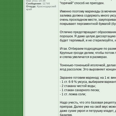
мар 2011 14:36
"горячий" способ не пригоден.
Сообщения:
11746
Откуда:
Краснодарский
край
Именно поэтому маринады (к мочению
заливка должна содержать много уксу
очень прохладном месте, закупорива
покрывают пергаментной бумагой (бу
Отлично предотвращает образование
порошок. Я даже целую диссертацию ч
будет терпимый, и не стерилизуйте, и 
Итак. Отбираем подходящие по разме
Крупные грозди делим, чтобы потом л
и слегка увеличатся в размерах.
Тоненько-тоненькой иголочкой, делае
ягод рассолом. Это выровняет концен
Заранее готовим маринад: на 1 кг. ви
- 1 ст. 6-9 % уксуса, выбираем вариан
- 2 стакана чистой воды;
- 1 стакан сахарного песка;
- 1 ст. ложка соли;
Надо учесть, что это базовая рецепту
приправ. Далее уже на свой вкус можн
даже сухие укроп и петрушку кладет,
базилик.