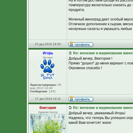
Ну и потом достаем грозди из рассол
температуру желательно снизить до +
продукта.
Моченый виноград дает особый вкусово
Отличное дополнение к сырам, мясной
нескучные салаты и украшать любые
15 дек 2016 18:55
Игорь
Re: мочение и маринование виног
Эксперт
Добрый вечер, Виктория !
Прямо "дошел" до меня вариант с пов
Огромное спасибо !
Зарегистрирован:
09
мар 2012 10:40
Сообщения:
1431
17 дек 2016 16:11
Виктория
Re: мочение и маринование виног
Администратор
Добрый вечер, уважаемый Игорь!
Надеюсь, что теперь Вы успешно опр
какой Вам хочется! :wave: