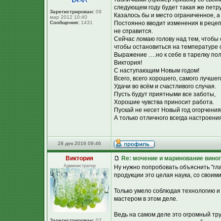
следующем году будет такая же петру
Зарегистрирован:
09
Казалось бы и место ограниченное, а
мар 2012 10:40
Сообщения:
1431
Постоянно вводит изменения в рецепт
не справится.
Сейчас ломаю голову над тем, чтобы
чтобы остановиться на температуре о
Выражение ….но к себе в тарелку пол
Виктория!
С наступающим Новым годом!
Всего, всего хорошего, самого лучшег
Удачи во всём и счастливого случая.
Пусть будут приятными все заботы,
Хорошие чувства приносит работа.
Пускай не несет Новый год огорчения
А только отличного всегда настроения
28 дек 2016 09:46
Виктория
Re: мочение и маринование виног
Администратор
Ну нужно попробовать объяснить "гл
продукции это целая наука, со своим
Только умело соблюдая технологию и
мастером в этом деле.
Ведь на самом деле это огромный тру
Зарегистрирован:
07