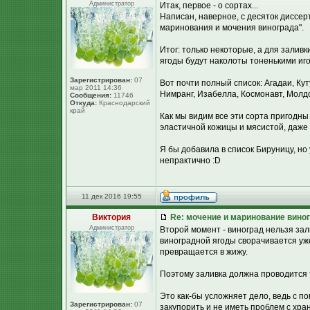
Администратор
Итак, первое - о сортах...
Написан, наверное, с десяток диссер
маринования и мочения винограда".
Итог: только некоторые, а для залив
ягоды будут наколоты тоненькими иг
Зарегистрирован:
07
Вот почти полный список: Агадаи, Ку
мар 2011 14:36
Нимранг, Изабелла, Космонавт, Молдо
Сообщения:
11746
Откуда:
Краснодарский
край
Как мы видим все эти сорта пригодны
эластичной кожицы и мясистой, даже 
Я бы добавила в список Бируницу, но у 
непрактично :D
11 дек 2016 19:55
Виктория
Re: мочение и маринование виног
Администратор
Второй момент - виноград нельзя зал
виноградной ягоды сворачивается уже
превращается в жижу.
Поэтому заливка должна проводится
Это как-бы усложняет дело, ведь с 
Зарегистрирован:
07
закупорить и не иметь проблем с хра