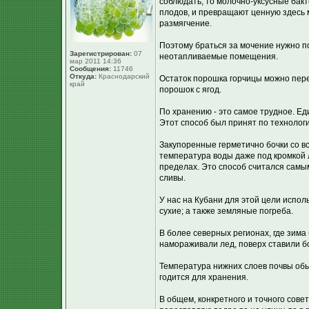
соблюдать, то молочно-уксусные бакт
плодов, и превращают ценную здесь мо
размягчение.
Поэтому браться за мочение нужно по
Зарегистрирован:
07
неотапливаемые помещения.
мар 2011 14:36
Сообщения:
11746
Откуда:
Краснодарский
Остаток порошка горчицы можно пере
край
порошок с ягод.
По хранению - это самое трудное. Е
Этот способ был принят по технолог
Закупоренные герметично бочки со вс
температура воды даже под кромкой 
пределах. Это способ считался самым
сливы.
У нас на Кубани для этой цели испо
сухие; а также земляные погреба.
В более северных регионах, где зима
намораживали лед, поверх ставили б
Температура нижних слоев почвы обыч
годится для хранения.
В общем, конкретного и точного совет