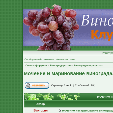
Регистр
Сообщения без ответов
|
Активные темы
Список форумов
»
Виноградарство
»
Виноградные рецепты
мочение и маринование винограда
Страница
1
из
1
[ Сообщений: 18 ]
мочение и
Автор
Виктория
мочение и маринование виноград