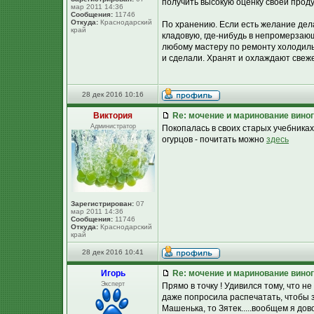
получить высокую оценку своей проду
мар 2011 14:36
Сообщения:
11746
Откуда:
Краснодарский
По хранению. Если есть желание дел
край
кладовую, где-нибудь в непромерзаю
любому мастеру по ремонту холодиль
и сделали. Хранят и охлаждают свеж
28 дек 2016 10:16
Виктория
Re: мочение и маринование виног
Администратор
Покопалась в своих старых учебника
огурцов - почитать можно
здесь
Зарегистрирован:
07
мар 2011 14:36
Сообщения:
11746
Откуда:
Краснодарский
край
28 дек 2016 10:41
Игорь
Re: мочение и маринование виног
Эксперт
Прямо в точку ! Удивился тому, что н
даже попросила распечатать, чтобы з
Машенька, то Зятек.....вообщем я до