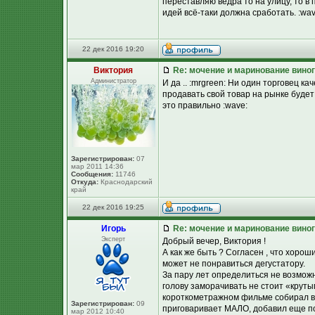
переставляю ведра то на улицу, то в
идей всё-таки должна сработать. :wav
22 дек 2016 19:20
Виктория
Re: мочение и маринование виног
Администратор
И да .. :mrgreen: Ни один торговец к
продавать свой товар на рынке будет
это правильно :wave:
Зарегистрирован:
07
мар 2011 14:36
Сообщения:
11746
Откуда:
Краснодарский
край
22 дек 2016 19:25
Игорь
Re: мочение и маринование виног
Эксперт
Добрый вечер, Виктория !
А как же быть ? Согласен , что хоро
может не понравиться дегустатору.
За пару лет определиться не возможно
голову заморачивать не стоит «круты
короткометражном фильме собирал вз
Зарегистрирован:
09
приговаривает МАЛО, добавил еще пор
мар 2012 10:40