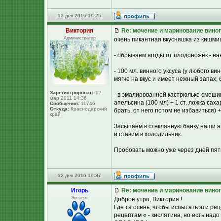
12 дек 2016 19:25
Виктория
Re: мочение и маринование виног
Администратор
очень пикантная вкусняшка из кишмиш
- обрываем ягоды от плодоножек - нак
- 100 мл. винного уксуса (у любого в
мягче на вкус и имеет нежный запах,
Зарегистрирован:
07
- в эмалированной кастрюльке смешив
мар 2011 14:36
апельсина (100 мл) + 1 ст. ложка сах
Сообщения:
11746
Откуда:
Краснодарский
брать, от него потом не избавиться)
край
Засыпаем в стеклянную банку наши 
и ставим в холодильник.
Пробовать можно уже через дней пять
12 дек 2016 19:37
Игорь
Re: мочение и маринование виног
Эксперт
Доброе утро, Виктория !
Где та осень, чтобы испытать эти р
рецептам « - кислятина, но есть над