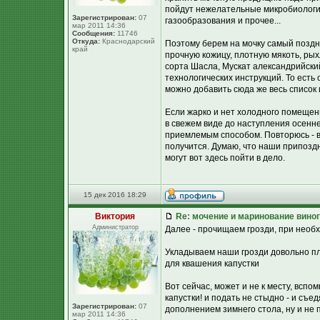
пойдут нежелательные микробиологич
Зарегистрирован:
07
газообразования и прочее...
мар 2011 14:36
Сообщения:
11746
Откуда:
Краснодарский
Поэтому берем на мочку самый поздни
край
прочную кожицу, плотную мякоть, р
сорта Шасла, Мускат александрийский
технологических инструкций. То есть 
можно добавить сюда же весь список 
Если жарко и нет холодного помещен
в свежем виде до наступления осенне
приемлемым способом. Повторюсь - в
получится. Думаю, что наши припоздн
могут вот здесь пойти в дело.
15 дек 2016 18:29
Виктория
Re: мочение и маринование виног
Администратор
Далее - прочищаем грозди, при необ
Укладываем наши грозди довольно пло
для квашения капустки
Вот сейчас, может и не к месту, вспо
капустки! и подать не стыдно - и съ
Зарегистрирован:
07
дополнением зимнего стола, ну и не п
мар 2011 14:36