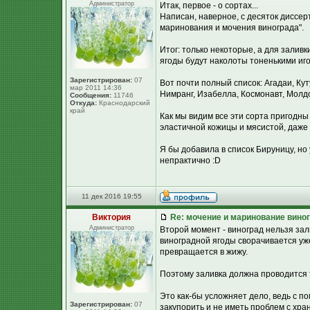
Администратор
Итак, первое - о сортах...
Написан, наверное, с десяток диссер
маринования и мочения винограда".
Итог: только некоторые, а для залив
ягоды будут наколоты тоненькими иг
Зарегистрирован:
07
Вот почти полный список: Агадаи, Ку
мар 2011 14:36
Нимранг, Изабелла, Космонавт, Молдо
Сообщения:
11746
Откуда:
Краснодарский
край
Как мы видим все эти сорта пригодны
эластичной кожицы и мясистой, даже 
Я бы добавила в список Бируницу, но у 
непрактично :D
11 дек 2016 19:55
Виктория
Re: мочение и маринование виног
Администратор
Второй момент - виноград нельзя зал
виноградной ягоды сворачивается уже
превращается в жижу.
Поэтому заливка должна проводится
Это как-бы усложняет дело, ведь с 
Зарегистрирован:
07
закупорить и не иметь проблем с хра