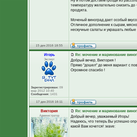
Ну и потом достаем грозди из рассол
температуру желательно снизить до +
продукта.
Моченый виноград дает особый вкусово
Отличное дополнение к сырам, мясной
нескучные салаты и украшать любые
15 дек 2016 18:55
Игорь
Re: мочение и маринование виног
Эксперт
Добрый вечер, Виктория !
Прямо "дошел" до меня вариант с пов
Огромное спасибо !
Зарегистрирован:
09
мар 2012 10:40
Сообщения:
1431
17 дек 2016 16:11
Виктория
Re: мочение и маринование виног
Администратор
Добрый вечер, уважаемый Игорь!
Надеюсь, что теперь Вы успешно опр
какой Вам хочется! :wave: