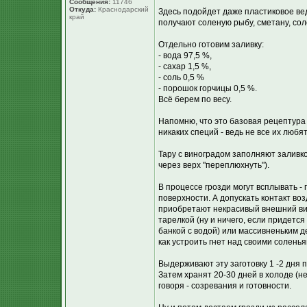
Сообщения:
11746
Откуда:
Краснодарский
Здесь подойдет даже пластиковое ве
край
получают соленую рыбу, сметану, сол
Отдельно готовим заливку:
- вода 97,5 %,
- сахар 1,5 %,
- соль 0,5 %
- порошок горчицы 0,5 %.
Всё берем по весу.
Напомню, что это базовая рецептура
никаких специй - ведь не все их любя
Тару с виноградом заполняют заливк
через верх "переплюхнуть").
В процессе грозди могут всплывать - 
поверхности. А допускать контакт во
приобретают некрасивый внешний ви
тарелкой (ну и ничего, если придетс
банкой с водой) или массивненьким д
как устроить гнет над своими солень
Выдерживают эту заготовку 1 -2 дня п
Затем хранят 20-30 дней в холоде (
говоря - созревания и готовности.