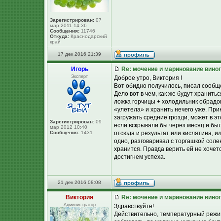
Зарегистрирован:
07
мар 2011 14:36
Сообщения:
11746
Откуда:
Краснодарский
край
17 дек 2016 21:39
Игорь
Re: мочение и маринование виног
Эксперт
Доброе утро, Виктория !
Вот обидно получилось, писал сообще
Дело вот в чем, как же будут хранить
ложка горчицы + холодильник обрадов
«улетела» и хранить нечего уже. При
загружать средние грозди, может в э
Зарегистрирован:
09
если вскрывали бы через месяц и был
мар 2012 10:40
Сообщения:
1431
отсюда и результат или кислятина, ил
одно, разговаривал с торгашкой соле
хранится. Правда верить ей не хочет
достигнем успеха.
21 дек 2016 08:08
Виктория
Re: мочение и маринование виног
Администратор
Здравствуйте!
Действительно, температурный режим