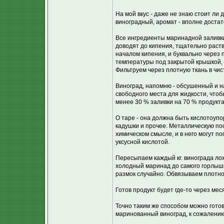
На мой вкус - даже не знаю стоит ли д
виноградный, аромат - вполне достато
Все ингредиенты маринадной заливк
доводят до кипения, тщательно раств
началом кипения, и буквально через 
температуры под закрытой крышкой, 
Фильтруем через плотную ткань в чис
Виноград, напомню - обсушенный и н
свободного места для жидкости, что
менее 30 % заливки на 70 % продукта
О таре - она должна быть кислотоупо
кадушки и прочее. Металлическую пос
химическом смысле, и в него могут п
уксусной кислотой.
Пересыпаем каждый кг. винограда лож
холодный маринад до самого горлышк
размок случайно. Обвязываем плотно
Готов продукт будет где-то через мес
Точно таким же способом можно готов
маринованный виноград, к сожалению