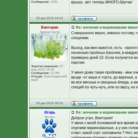
Сообщения:
1431
крышу , вот теперь МНОГО./Шутка/
26 дек 2016 16:41
Виктория
Re: мочение и маринование виног
Администратор
Совершенно верно, именно потому, ч
специями.
Выход, как мне кажется, есть - приг
несколько пробных баночек, в каждую
примерно дней 10. Если получится ко
партию.
Зарегистрирован:
07
мар 2011 14:36
У меня дома такая проблема - мне оч
Сообщения:
11746
Откуда:
Краснодарский
везде -от каши и торта, до варенья, 
край
во все мясные и овощные блюда, а мн
специй по чуть-чуть, или по вкусу, но 
28 дек 2016 08:52
Игорь
Re: мочение и маринование виног
Эксперт
Доброе утро, Виктория!
У меня с моей половиной все время и
огурчики маринованные, а у них голов
ответ, какой сорт запомнила ? Нет, к
табличками (пример привожу со своим