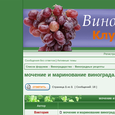
Регистр
Сообщения без ответов
|
Активные темы
Список форумов
»
Виноградарство
»
Виноградные рецепты
мочение и маринование винограда
Страница
1
из
1
[ Сообщений: 18 ]
мочение и
Автор
Виктория
мочение и маринование виноград