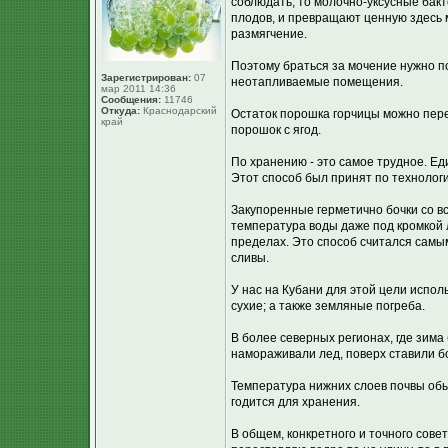
соблюдать, то молочно-уксусные бакт
плодов, и превращают ценную здесь мо
размягчение.
Поэтому браться за мочение нужно по
Зарегистрирован:
07
неотапливаемые помещения.
мар 2011 14:36
Сообщения:
11746
Откуда:
Краснодарский
Остаток порошка горчицы можно пере
край
порошок с ягод.
По хранению - это самое трудное. Е
Этот способ был принят по технолог
Закупоренные герметично бочки со вс
температура воды даже под кромкой 
пределах. Это способ считался самым
сливы.
У нас на Кубани для этой цели испо
сухие; а также земляные погреба.
В более северных регионах, где зима
намораживали лед, поверх ставили б
Температура нижних слоев почвы обыч
годится для хранения.
В общем, конкретного и точного совет