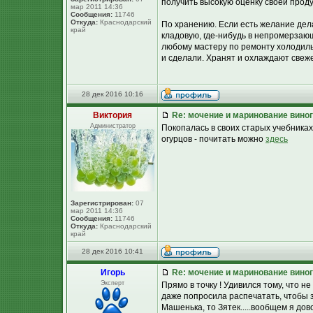
получить высокую оценку своей проду
мар 2011 14:36
Сообщения:
11746
Откуда:
Краснодарский
По хранению. Если есть желание дел
край
кладовую, где-нибудь в непромерзаю
любому мастеру по ремонту холодиль
и сделали. Хранят и охлаждают свеж
28 дек 2016 10:16
Виктория
Re: мочение и маринование виног
Администратор
Покопалась в своих старых учебника
огурцов - почитать можно
здесь
Зарегистрирован:
07
мар 2011 14:36
Сообщения:
11746
Откуда:
Краснодарский
край
28 дек 2016 10:41
Игорь
Re: мочение и маринование виног
Эксперт
Прямо в точку ! Удивился тому, что н
даже попросила распечатать, чтобы з
Машенька, то Зятек.....вообщем я до