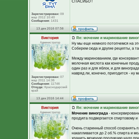
СПАСИБО !
Зарегистрирован:
09
мар 2012 10:40
Сообщения:
1431
13 дек 2016 07:58
Виктория
Re: мочение и маринование виног
Администратор
Ну мы еще немного потопчемся на этой
Соберем сюда и другие рецепты, а та
Между маринованием, где консерванто
молочная кислота как конечные проду
один раз и для яблок, и для виноград
навряд ли, конечно, пригодится - ну 
Зарегистрирован:
07
мар 2011 14:36
Сообщения:
11746
Откуда:
Краснодарский
край
13 дек 2016 14:44
Виктория
Re: мочение и маринование виног
Администратор
Мочение винограда
- консервировани
продукта подвергается спиртовому и
Очень старинный способ сохранять п
накапливается до 2 об.% спирта и мо
хранить моченую продукцию надо при 