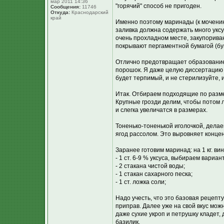
мар 2011 14:36
"горячий" способ не пригоден.
Сообщения:
11746
Откуда:
Краснодарский
край
Именно поэтому маринады (к мочению
заливка должна содержать много уксу
очень прохладном месте, закупорива
покрывают пергаментной бумагой (бу
Отлично предотвращает образование
порошок. Я даже целую диссертацию ч
будет терпимый, и не стерилизуйте, и 
Итак. Отбираем подходящие по разме
Крупные грозди делим, чтобы потом л
и слегка увеличатся в размерах.
Тоненько-тоненькой иголочкой, делае
ягод рассолом. Это выровняет концен
Заранее готовим маринад: на 1 кг. ви
- 1 ст. 6-9 % уксуса, выбираем вариан
- 2 стакана чистой воды;
- 1 стакан сахарного песка;
- 1 ст. ложка соли;
Надо учесть, что это базовая рецепту
приправ. Далее уже на свой вкус можн
даже сухие укроп и петрушку кладет,
базилик.