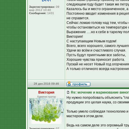
следующем году будет такая же петру
Зарегистрирован:
09
Казалось бы и место ограниченное, а
мар 2012 10:40
Сообщения:
1431
Постоянно вводит изменения в рецепт
не справится.
Сейчас ломаю голову над тем, чтобы
чтобы остановиться на температуре о
Выражение ….но к себе в тарелку пол
Виктория!
С наступающим Новым годом!
Всего, всего хорошего, самого лучшег
Удачи во всём и счастливого случая.
Пусть будут приятными все заботы,
Хорошие чувства приносит работа.
Пускай не несет Новый год огорчения
А только отличного всегда настроения
28 дек 2016 09:46
Виктория
Re: мочение и маринование виног
Администратор
Ну нужно попробовать объяснить "гл
продукции это целая наука, со своим
Только умело соблюдая технологию и
мастером в этом деле.
Ведь на самом деле это огромный тру
Зарегистрирован:
07