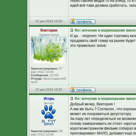
переставляю ведра то на улицу, то в
идей всё-таки должна сработать. :wav
22 дек 2016 19:20
Виктория
Re: мочение и маринование виног
Администратор
И да .. :mrgreen: Ни один торговец к
продавать свой товар на рынке будет
это правильно :wave:
Зарегистрирован:
07
мар 2011 14:36
Сообщения:
11746
Откуда:
Краснодарский
край
22 дек 2016 19:25
Игорь
Re: мочение и маринование виног
Эксперт
Добрый вечер, Виктория !
А как же быть ? Согласен , что хоро
может не понравиться дегустатору.
За пару лет определиться не возможно
голову заморачивать не стоит «круты
короткометражном фильме собирал вз
Зарегистрирован:
09
приговаривает МАЛО, добавил еще пор
мар 2012 10:40