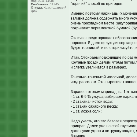
мар 2011 14:36
"горячий" способ не пригоден.
Сообщения:
11745
Откуда:
Краснодарский
край
Именно поэтому маринады (к мочению
заливка должна содержать много уксу
очень прохладном месте, закупорива
покрывают пергаментной бумагой (бу
Отлично предотвращает образование
порошок. Я даже целую диссертацию ч
будет терпимый, и не стерилизуйте, и 
Итак. Отбираем подходящие по разме
Крупные грозди делим, чтобы потом л
и слегка увеличатся в размерах.
Тоненько-тоненькой иголочкой, делае
ягод рассолом. Это выровняет концен
Заранее готовим маринад: на 1 кг. ви
- 1 ст. 6-9 % уксуса, выбираем вариан
- 2 стакана чистой воды;
- 1 стакан сахарного песка;
- 1 ст. ложка соли;
Надо учесть, что это базовая рецепту
приправ. Далее уже на свой вкус можн
даже сухие укроп и петрушку кладет,
базилик.