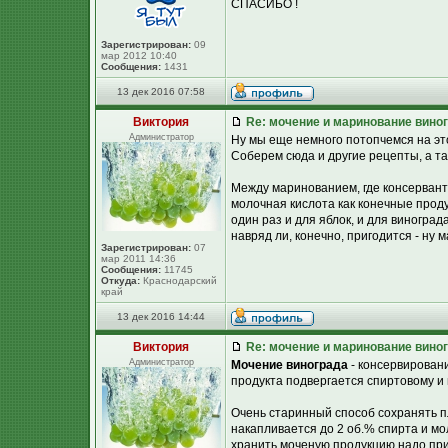
СПАСИБО !
Зарегистрирован:
09
мар 2012 10:40
Сообщения:
1431
13 дек 2016 07:58
Виктория
Re: мочение и маринование виног
Администратор
Ну мы еще немного потопчемся на этой
Соберем сюда и другие рецепты, а та
Между маринованием, где консерванто
молочная кислота как конечные проду
один раз и для яблок, и для виноград
навряд ли, конечно, пригодится - ну 
Зарегистрирован:
07
мар 2011 14:36
Сообщения:
11745
Откуда:
Краснодарский
край
13 дек 2016 14:44
Виктория
Re: мочение и маринование виног
Администратор
Мочение винограда
- консервировани
продукта подвергается спиртовому и
Очень старинный способ сохранять п
накапливается до 2 об.% спирта и мо
хранить моченую продукцию надо при 