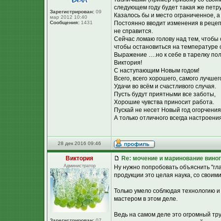
следующем году будет такая же петру
Зарегистрирован:
09
Казалось бы и место ограниченное, а
мар 2012 10:40
Сообщения:
1431
Постоянно вводит изменения в рецепт
не справится.
Сейчас ломаю голову над тем, чтобы
чтобы остановиться на температуре о
Выражение ….но к себе в тарелку пол
Виктория!
С наступающим Новым годом!
Всего, всего хорошего, самого лучшег
Удачи во всём и счастливого случая.
Пусть будут приятными все заботы,
Хорошие чувства приносит работа.
Пускай не несет Новый год огорчения
А только отличного всегда настроения
28 дек 2016 09:46
Виктория
Re: мочение и маринование виног
Администратор
Ну нужно попробовать объяснить "гл
продукции это целая наука, со своим
Только умело соблюдая технологию и
мастером в этом деле.
Ведь на самом деле это огромный тру
Зарегистрирован:
07