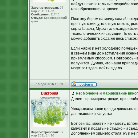
пойдут нежелательные микробиологич
Зарегистрирован:
07
газообразования и прочее...
мар 2011 14:36
Сообщения:
11745
Откуда:
Краснодарский
Поэтому берем на мочку самый поздни
край
прочную кожицу, плотную мякоть, р
сорта Шасла, Мускат александрийский
технологических инструкций. То есть 
можно добавить сюда же весь список 
Если жарко и нет холодного помещен
в свежем виде до наступления осенне
приемлемым способом. Повторюсь - в
получится. Думаю, что наши припоздн
могут вот здесь пойти в дело.
15 дек 2016 18:29
Виктория
Re: мочение и маринование виног
Администратор
Далее - прочищаем грозди, при необ
Укладываем наши грозди довольно пло
для квашения капустки
Вот сейчас, может и не к месту, вспо
капустки! и подать не стыдно - и съ
Зарегистрирован:
07
дополнением зимнего стола, ну и не п
мар 2011 14:36