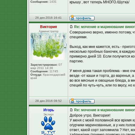
Сообщения:
1431
крышу , вот теперь МНОГО./Шутка/
26 дек 2016 16:41
Виктория
Re: мочение и маринование виног
Администратор
Совершенно верно, именно потому, ч
специями.
Выход, как мне кажется, есть - приг
несколько пробных баночек, в каждую
примерно дней 10. Если получится ко
партию.
Зарегистрирован:
07
мар 2011 14:36
У меня дома такая проблема - мне оч
Сообщения:
11745
Откуда:
Краснодарский
везде -от каши и торта, до варенья, 
край
во все мясные и овощные блюда, а мн
специй по чуть-чуть, или по вкусу, но 
28 дек 2016 08:52
Игорь
Re: мочение и маринование виног
Эксперт
Доброе утро, Виктория!
У меня с моей половиной все время и
огурчики маринованные, а у них голов
ответ, какой сорт запомнила ? Нет, к
табличками (пример привожу со своим