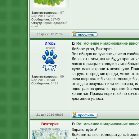
Зарегистрирован:
07
мар 2011 14:36
Сообщения:
11745
Откуда:
Краснодарский
край
17 дек 2016 21:39
Игорь
Re: мочение и маринование виног
Эксперт
Доброе утро, Виктория !
Вот обидно получилось, писал сообще
Дело вот в чем, как же будут хранить
ложка горчицы + холодильник обрадов
«улетела» и хранить нечего уже. При
загружать средние грозди, может в э
Зарегистрирован:
09
если вскрывали бы через месяц и был
мар 2012 10:40
Сообщения:
1431
отсюда и результат или кислятина, ил
одно, разговаривал с торгашкой соле
хранится. Правда верить ей не хочет
достигнем успеха.
21 дек 2016 08:08
Виктория
Re: мочение и маринование виног
Администратор
Здравствуйте!
Действительно, температурный режим