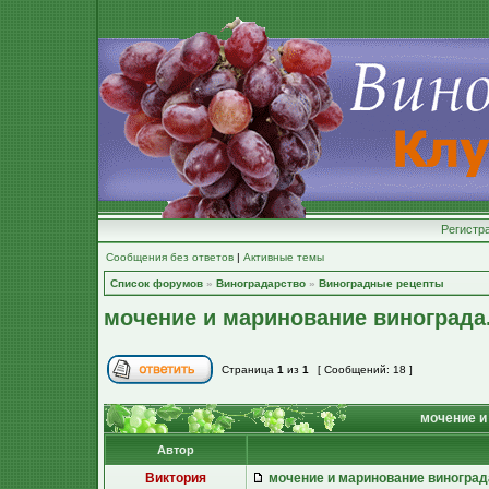
Регистр
Сообщения без ответов
|
Активные темы
Список форумов
»
Виноградарство
»
Виноградные рецепты
мочение и маринование винограда
Страница
1
из
1
[ Сообщений: 18 ]
мочение и
Автор
Виктория
мочение и маринование виноград