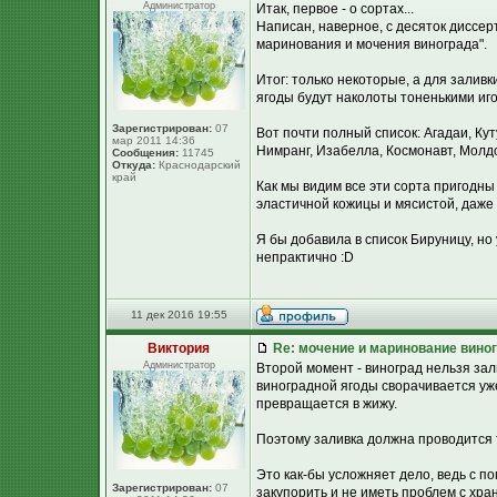
Администратор
Итак, первое - о сортах...
Написан, наверное, с десяток диссер
маринования и мочения винограда".
Итог: только некоторые, а для залив
ягоды будут наколоты тоненькими иг
Зарегистрирован:
07
Вот почти полный список: Агадаи, Ку
мар 2011 14:36
Нимранг, Изабелла, Космонавт, Молдо
Сообщения:
11745
Откуда:
Краснодарский
край
Как мы видим все эти сорта пригодны
эластичной кожицы и мясистой, даже 
Я бы добавила в список Бируницу, но у 
непрактично :D
11 дек 2016 19:55
Виктория
Re: мочение и маринование виног
Администратор
Второй момент - виноград нельзя зал
виноградной ягоды сворачивается уже
превращается в жижу.
Поэтому заливка должна проводится
Это как-бы усложняет дело, ведь с 
Зарегистрирован:
07
закупорить и не иметь проблем с хра