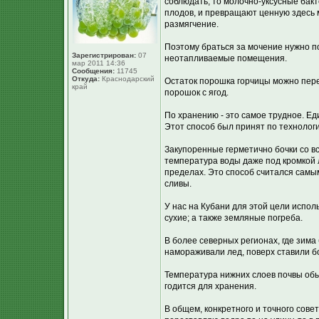
соблюдать, то молочно-уксусные бакт
плодов, и превращают ценную здесь мо
размягчение.
Поэтому браться за мочение нужно по
Зарегистрирован:
07
неотапливаемые помещения.
мар 2011 14:36
Сообщения:
11745
Откуда:
Краснодарский
Остаток порошка горчицы можно пере
край
порошок с ягод.
По хранению - это самое трудное. Е
Этот способ был принят по технолог
Закупоренные герметично бочки со вс
температура воды даже под кромкой 
пределах. Это способ считался самым
сливы.
У нас на Кубани для этой цели испо
сухие; а также земляные погреба.
В более северных регионах, где зима
намораживали лед, поверх ставили б
Температура нижних слоев почвы обыч
годится для хранения.
В общем, конкретного и точного совет