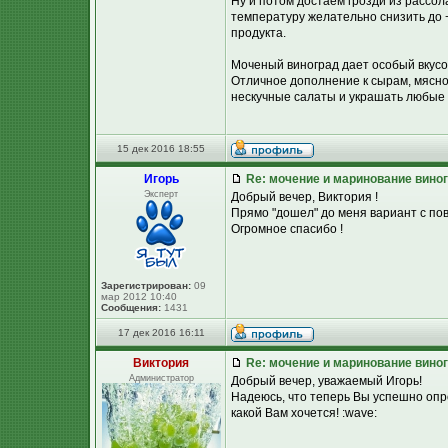
Ну и потом достаем грозди из рассол
температуру желательно снизить до +
продукта.
Моченый виноград дает особый вкусово
Отличное дополнение к сырам, мясной
нескучные салаты и украшать любые
15 дек 2016 18:55
Игорь
Re: мочение и маринование виног
Эксперт
Добрый вечер, Виктория !
Прямо "дошел" до меня вариант с пов
Огромное спасибо !
Зарегистрирован:
09
мар 2012 10:40
Сообщения:
1431
17 дек 2016 16:11
Виктория
Re: мочение и маринование виног
Администратор
Добрый вечер, уважаемый Игорь!
Надеюсь, что теперь Вы успешно опр
какой Вам хочется! :wave: