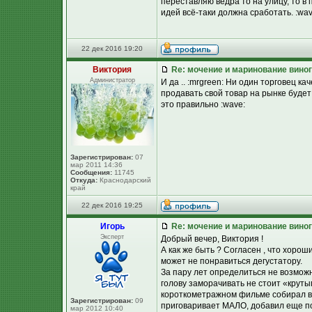
переставляю ведра то на улицу, то в
идей всё-таки должна сработать. :wav
22 дек 2016 19:20
Виктория
Re: мочение и маринование виног
Администратор
И да .. :mrgreen: Ни один торговец к
продавать свой товар на рынке будет
это правильно :wave:
Зарегистрирован:
07
мар 2011 14:36
Сообщения:
11745
Откуда:
Краснодарский
край
22 дек 2016 19:25
Игорь
Re: мочение и маринование виног
Эксперт
Добрый вечер, Виктория !
А как же быть ? Согласен , что хоро
может не понравиться дегустатору.
За пару лет определиться не возможно
голову заморачивать не стоит «круты
короткометражном фильме собирал вз
Зарегистрирован:
09
приговаривает МАЛО, добавил еще пор
мар 2012 10:40