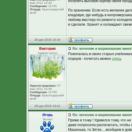
получить высокую оценку своей проду
мар 2011 14:36
Сообщения:
11745
Откуда:
Краснодарский
По хранению. Если есть желание дел
край
кладовую, где-нибудь в непромерзаю
любому мастеру по ремонту холодиль
и сделали. Хранят и охлаждают свеж
28 дек 2016 10:16
Виктория
Re: мочение и маринование виног
Администратор
Покопалась в своих старых учебника
огурцов - почитать можно
здесь
Зарегистрирован:
07
мар 2011 14:36
Сообщения:
11745
Откуда:
Краснодарский
край
28 дек 2016 10:41
Игорь
Re: мочение и маринование виног
Эксперт
Прямо в точку ! Удивился тому, что н
даже попросила распечатать, чтобы з
Машенька, то Зятек.....вообщем я до