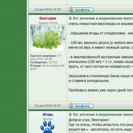
12 дек 2016 19:25
Виктория
Re: мочение и маринование виног
Администратор
очень пикантная вкусняшка из кишмиш
- обрываем ягоды от плодоножек - нак
- 100 мл. винного уксуса (у любого в
мягче на вкус и имеет нежный запах,
Зарегистрирован:
07
- в эмалированной кастрюльке смешив
мар 2011 14:36
апельсина (100 мл) + 1 ст. ложка сах
Сообщения:
11745
Откуда:
Краснодарский
брать, от него потом не избавиться)
край
Засыпаем в стеклянную банку наши 
и ставим в холодильник.
Пробовать можно уже через дней пять
12 дек 2016 19:37
Игорь
Re: мочение и маринование виног
Эксперт
Доброе утро, Виктория !
Где та осень, чтобы испытать эти р
рецептам « - кислятина, но есть над