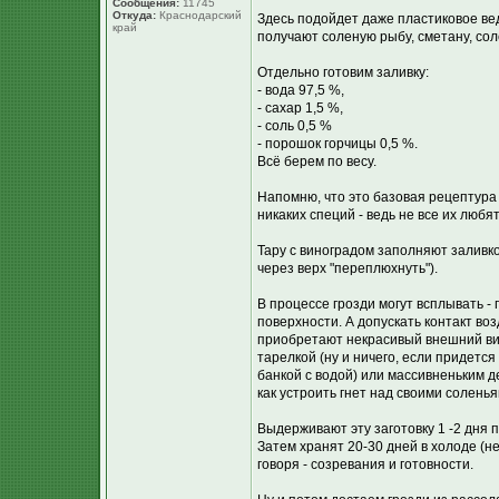
Сообщения:
11745
Откуда:
Краснодарский
Здесь подойдет даже пластиковое ве
край
получают соленую рыбу, сметану, сол
Отдельно готовим заливку:
- вода 97,5 %,
- сахар 1,5 %,
- соль 0,5 %
- порошок горчицы 0,5 %.
Всё берем по весу.
Напомню, что это базовая рецептура
никаких специй - ведь не все их любя
Тару с виноградом заполняют заливк
через верх "переплюхнуть").
В процессе грозди могут всплывать - 
поверхности. А допускать контакт во
приобретают некрасивый внешний ви
тарелкой (ну и ничего, если придетс
банкой с водой) или массивненьким д
как устроить гнет над своими солень
Выдерживают эту заготовку 1 -2 дня п
Затем хранят 20-30 дней в холоде (
говоря - созревания и готовности.