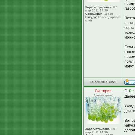
пойду
Зарегистрирован:
07
газоо
мар 2011 14:36
Сообщения:
11745
Откуда:
Краснодарский
Поэто
край
прочн
сорта
техно
можно
Если 
в све
прием
получ
могут 
15 дек 2016 18:29
Виктория
Re:
Администратор
Далее
Уклад
для к
Вот с
капус
Зарегистрирован:
07
допол
мар 2011 14:36