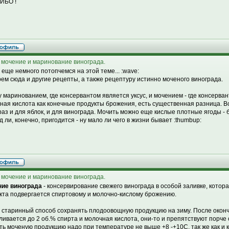
ИБО !
 мочение и маринование винограда.
 еще немного потопчемся на этой теме... :wave:
ем сюда и другие рецепты, а также рецептуру истинно моченого винограда.
 маринованием, где консервантом является уксус, и мочением - где консерва
ная кислота как конечные продукты брожения, есть существенная разница. Во
раз и для яблок, и для винограда. Мочить можно еще кислые плотные ягоды - б
д ли, конечно, пригодится - ну мало ли чего в жизни бывает :thumbup:
 мочение и маринование винограда.
ие винограда
- консервирование свежего винограда в особой заливке, котор
кта подвергается спиртовому и молочно-кислому брожению.
 старинный способ сохранять плодоовощную продукцию на зиму. После оконч
ливается до 2 об.% спирта и молочная кислота, они-то и препятствуют порче 
ть моченую продукцию надо при температуре не выше +8 -+10С, так же как и 