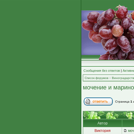
Сообщения без ответов
|
Активн
Список форумов
»
Виноградарст
мочение и марино
Страница
1
Автор
Виктория
моч