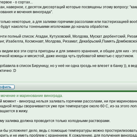
первое - о сортах...
ан, наверное, с десяток диссертаций которые посвящены этому вопросу: "как
ования и мочения винограда".
 только некоторые, а для заливки горячими рассолами или пастеризацией вооб
 будут наколоты тоненькими иголочками до начала обработки.
очти полный список: Агадаи, Кутузовский, Молдова, Мускат дербентский, Риза
нг, Изабелла, Космонавт, Молдова, Ризамат, Декабрьский,Память Домбковской,
ы видим все эти сорта пригодны и для зимнего хранения, и общее для них - эт
ичной кожицы и мясистой, даже иногда чуть грубоватой мякотью с хрустиком.
обавила в список Бируницу, но у неё ни одна гроздь не влезет в банку )), в ведр
ктично :D
 мочение и маринование винограда.
й момент - виноград нельзя заливать горячими рассолами, ни при мариновани
радной ягоды сворачивается уже при температуре около 60 С, из-за этого лоп
ащается в жижу.
му заливка должна проводится только холодными растворами.
ак-бы усложняет дело, ведь с помощью температуры можно простерилизовать
орить и не иметь проблем с хранением. К сожалению, для получения виноград