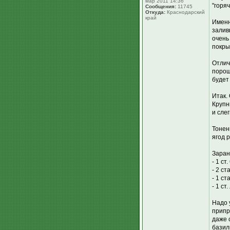
мар 2011 14:36
"горя
Сообщения:
11745
Откуда:
Краснодарский
край
Именн
залив
очень
покры
Отлич
порош
будет
Итак.
Крупн
и сле
Тонен
ягод 
Заран
- 1 с
- 2 ст
- 1 ст
- 1 ст
Надо 
припр
даже 
базил