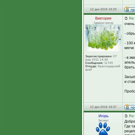
12 дек 2016 19:25
Виктория
Re:
Администратор
очень
- обр
- 100
мягче
Зарегистрирован:
07
- в э
мар 2011 14:36
апель
Сообщения:
11745
Откуда:
Краснодарский
брать
край
Засып
и ста
Пробо
12 дек 2016 19:37
Игорь
Re:
Эксперт
Добро
Где т
рецеп