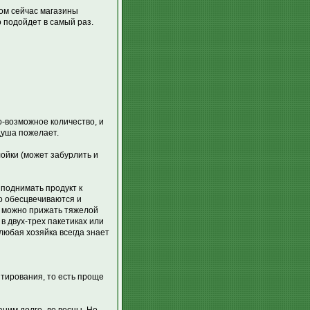
ром сейчас магазины
о подойдет в самый раз.
о-возможное количество, и
 душа пожелает.
ойки (может забурлить и
 поднимать продукт к
но обесцвечиваются и
 можно прижать тяжелой
в двух-трех пакетиках или
любая хозяйка всегда знает
нтирования, то есть проще