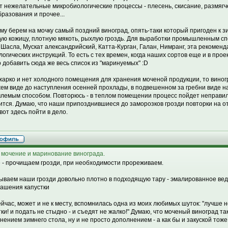
т нежелательные микробиологические процессы - плесень, скисание, размягч
бразования и прочее...
му берем на мочку самый поздний виноград, опять-таки который пригоден к 
ую кожицу, плотную мякоть, рыхлую гроздь. Для выработки промышленным с
 Шасла, Мускат александрийский, Катта-Курган, Галан, Нимранг, эта рекоменд
логических инструкций. То есть с тех времен, когда наших сортов еще и в про
 добавить сюда же весь список из "маринуемых" :D
жарко и нет холодного помещения для хранения моченой продукции, то виног
жем виде до наступления осенней прохлады, в подвешенном за гребни виде на
лемым способом. Повторюсь - в теплом помещении процесс пойдет неправил
ится. Думаю, что наши припозднившиеся до заморозков грозди повторки на от
вот здесь пойти в дело.
 мочение и маринование винограда.
 - прочищаем грозди, при необходимости прореживаем.
ываем наши грозди довольно плотно в подходящую тару - эмалированное ведро
вашения капустки
ейчас, может и не к месту, вспомнилась одна из моих любимых шуток: "лучше н
тки! и подать не стыдно - и съедят не жалко!" Думаю, что моченый виноград т
нением зимнего стола, ну и не просто дополнением - а как бы и закуской тоже 