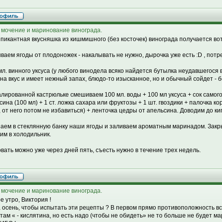
 мочение и маринование винограда.
 пикантная вкусняшка из кишмишного (без косточек) винограда получается вот
ываем ягоды от плодоножек - накалывать не нужно, дырочка уже есть :D , потре
 мл. винного уксуса (у любого винодела всяко найдется бутылка неудавшегося в
 на вкус и имеет нежный запах, блюдо-то изысканное, но и обычный сойдет - 
малированной кастрюльке смешиваем 100 мл. воды + 100 мл уксуса + сок самог
сина (100 мл) + 1 ст. ложка сахара или фруктозы + 1 шт. гвоздики + палочка 
, от него потом не избавиться) + ленточка цедры от апельсина. Доводим до ки
аем в стеклянную банку наши ягоды и заливаем ароматным маринадом. Зак
вим в холодильник.
вать можно уже через дней пять, съесть нужно в течение трех недель.
 мочение и маринование винограда.
е утро, Виктория !
а осень, чтобы испытать эти рецепты ? В первом прямо противоположность 
там « - кислятина, но есть надо (чтобы не обидеть» не то больше не будет м