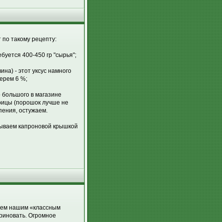
 по такому рецепту:
буется 400-450 гр "сырья";
ина) - этот уксус намного
берем 6 %;
о большого в магазине
корицы (порошок лучше не
пения, остужаем.
рываем капроновой крышкой
всем нашим «классным
ариновать. Огромное