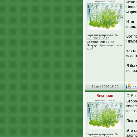
Администратор
Итак, 
Напис
марин
Итог:
ягоды
Зарегистрирован:
07
Вот п
мар 2011 14:36
Нимра
Сообщения:
11745
Откуда:
Краснодарский
край
Как м
эласт
Я бы д
непра
11 дек 2016 19:55
Виктория
Re:
Администратор
Второ
виног
превр
Поэто
Это к
Зарегистрирован:
07
закуп