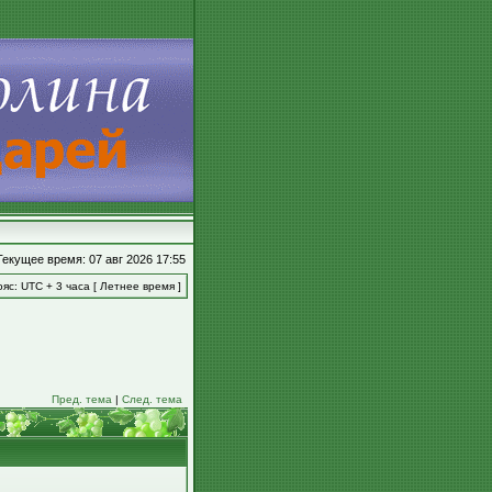
Текущее время: 07 авг 2026 17:55
яс: UTC + 3 часа [ Летнее время ]
Пред. тема
|
След. тема