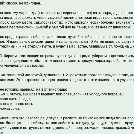
чий" способ не пригоден.
о поэтому маринады (к мочению мы вернемся позже) из винограда делаются 
ка должна содержать много уксусной кислоты которая играет роль консервант
 прохладном месте, закупоривают их чисто символически - бочонки забивают
вают пергаментной бумагой (бумагой для выпечки) и обвязывают шпагатом.
но предотвращает образование кислотоустойчивой плесени на поверхности 
ок. Я даже целую диссертацию читала на этот счёт :D Автор пишет: кладите к
 терпимый, и не стерилизуйте, и будет вам счастье. Минимум 1 ст. ложка на 1 к
 Отбираем подходящие по размеру грозди винограда, убираем порченные ягод
ые грозди делим, чтобы потом легко вытащить продукт через горло банки - я
гка увеличатся в размерах.
ько-тоненькой иголочкой, делаем по 1-2 крохотных прокола в каждой ягоде, 
рассолом. Это выровняет концентрацию веществ в соке и заливке, что улучшит
ее готовим маринад: на 1 кг. винограда:
т. 6-9 % уксуса, выбираем вариант покислее, если нет холодного погреба;
акана чистой воды;
акан сахарного песка;
. ложка соли;
учесть, что это базовая рецептура, в расчете на то что не все люди любят ар
ав. Далее уже на свой вкус можно добавить гвоздику, душицу, кардамон, тархун,
сухие укроп и петрушку кладет, душистый перец, розмарин, чеснок, красный ж
ик.