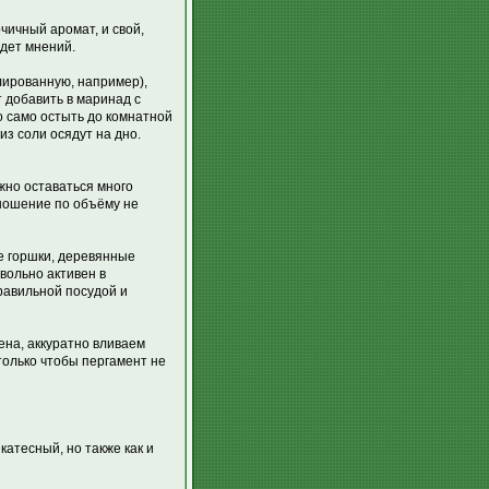
рчичный аромат, и свой,
удет мнений.
ированную, например),
т добавить в маринад с
о само остыть до комнатной
з соли осядут на дно.
жно оставаться много
тношение по объёму не
ые горшки, деревянные
вольно активен в
равильной посудой и
ена, аккуратно вливаем
только чтобы пергамент не
атесный, но также как и