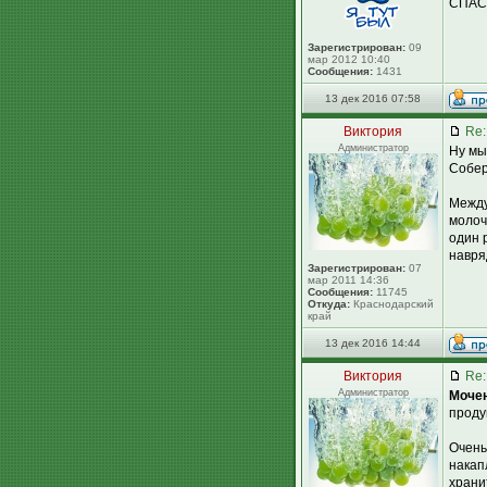
СПАС
Зарегистрирован:
09
мар 2012 10:40
Сообщения:
1431
13 дек 2016 07:58
Виктория
Re:
Администратор
Ну мы
Собер
Между
молоч
один 
навря
Зарегистрирован:
07
мар 2011 14:36
Сообщения:
11745
Откуда:
Краснодарский
край
13 дек 2016 14:44
Виктория
Re:
Администратор
Мочен
проду
Очень
накап
храни