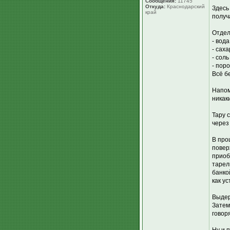
Сообщения:
11745
Откуда:
Краснодарский
Здесь
край
получ
Отдел
- вода
- саха
- соль
- пор
Всё б
Напом
никак
Тару 
через
В про
повер
приоб
тарел
банко
как у
Выдер
Затем
говор