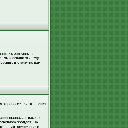
нтами являют спирт и
т мы и осилим эту тему
руснику и клюкву, но нам
ая в процессе приготовления
ания процесса в рассоле
основного продукта. Но
квашеную капусту, иначе