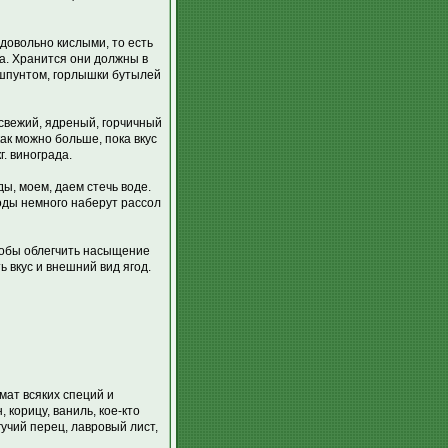
довольно кислыми, то есть
а. Хранится они должны в
 шпунтом, горлышки бутылей
свежий, ядреный, горчичный
ак можно больше, пока вкус
г. винограда.
ы, моем, даем стечь воде.
годы немного наберут рассол
чтобы облегчить насыщение
ь вкус и внешний вид ягод.
омат всяких специй и
 корицу, ваниль, кое-кто
гучий перец, лавровый лист,