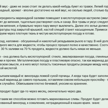
й вкус - даже не знаю стоит ли делать какой-нибудь букет из травок. Легкий го
радный, аромат - вполне достаточно на мой вкус, но сколько людей, столько б
нгредиенты маринадной заливки помещают в кислотоупорную кастрюлю (эмал
ят до кипения, тщательно растворяют соль и сахар. Все травы и уксус следуе
ом кипения, и буквально через пару минут выключить. Далее это зелье должн
ратуры под закрытой крышкой, настой специй станет насыщенным. Примеси и
руем через плотную ткань в чистую кислотоупорную посуду и готово.
рад, напомню - обсушенный и наколотый укладываем рыхло в тару. В ней дол
дного места для жидкости, чтобы процесс прошел полно и качественно. Соо
 30 % заливки на 70 % продукта, жидкости должно быть никак не меньше.
е - она должна быть кислотоупорной: стекло, эмалированная посуда, глинян
ки и прочее. Металлическую посуду и пластиковую опасно, так как маринад до
еском смысле, и в него могут попасть токсичные продукты реакции между неп
ной кислотой.
ыпаем каждый кг. винограда ложкой сухой горчицы. А когда тара будет заполн
ный маринад до самого горлышка, оставляем совсем небольшую прослойку - 
к случайно. Обвязываем плотно бечевкой, уносим на хранение.
 продукт будет где-то через месяц, окончательно через два.
 таким же способом можно готовить маринованные сливы. Продукт будет делик
ованный виноград, к сожалению, нетрадиционный в наших краях. :wave: