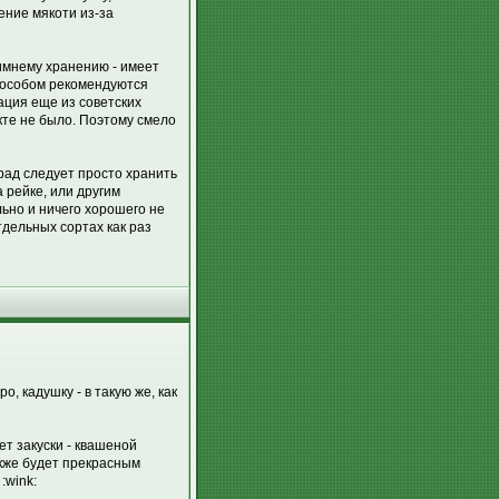
ение мякоти из-за
зимнему хранению - имеет
пособом рекомендуются
ация еще из советских
екте не было. Поэтому смело
рад следует просто хранить
 рейке, или другим
ьно и ничего хорошего не
дельных сортах как раз
, кадушку - в такую же, как
ет закуски - квашеной
акже будет прекрасным
:wink: