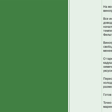
На мо
виног
Все и
довод
начал
темпе
Фильт
Виног
свобо
менее
О тар
кадуш
химич
уксус
Перес
холод
размо
Готов
Точно
марин