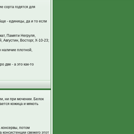
ие сорта годятся для
ще - единицы, да и то если
мат, Памяти Негруля,
 Августин, Восторг, Х-10-23;
о наличие плотной,
о две - а это как-то
и, ни при мочении. Белок
ается кожица и мякоть
 консервы, потом
а консистенции свежего этот