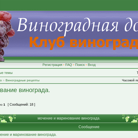
Регистрация
•
FAQ
•
Поиск
•
Вход
ые темы
во
»
Виноградные рецепты
Часовой по
вание винограда.
[ Сообщений: 18 ]
из
1
мочение и маринование винограда.
Сообщение
ение и маринование винограда.