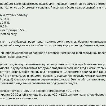
 подойдет даже пластиковое ведрко для пищевых продуктов, то самое в кото
ают соленую рыбу, сметану, соленья. Рассольчик будет неагрессивный, так чт
ьно готовим заливку:
 97,5 %,
р 1,5 %,
 0,5 %
ошок горчицы 0,5 %.
ерем по весу.
ню, что это базовая рецептура - поэтому соли и горчицы берется минимальн
их специй - ведь не все их любят. Но по своему вкусу можно добавить всё, что
с виноградом заполняют заливкой с оставлением небольшой воздушной просл
 верх "переплюхнуть").
цессе грозди могут всплывать - пузырьки углекислого газа при брожении могут
хности. А допускать контакт воздуха с ягодами нельзя, ибо ягоды моменталь
ретают некрасивый внешний вид и прокисают. Содержимое бродильной тары
кой (ну и ничего, если придется нагрузить еще дополнительно чистым камнем 
й с водой) или массивненьким деревянным кружком. Это по обстоятельствам, 
строить гнет над своими соленьями из подручных средств.
живают эту заготовку 1 -2 дня при температуре + 20..24°С;
 хранят 20-30 дней в холоде (не выше +10 -+12С) для окончательного ферме
я - созревания и готовности.