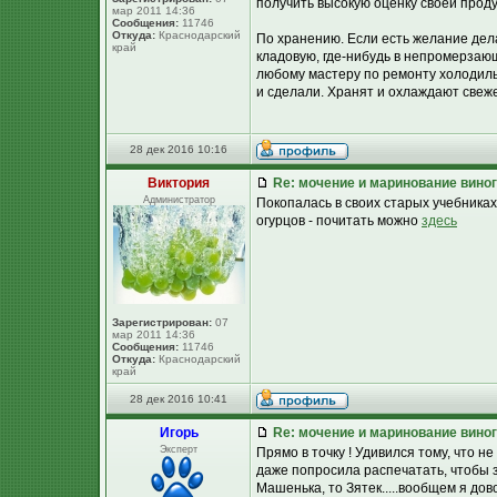
получить высокую оценку своей проду
мар 2011 14:36
Сообщения:
11746
Откуда:
Краснодарский
По хранению. Если есть желание дел
край
кладовую, где-нибудь в непромерзаю
любому мастеру по ремонту холодиль
и сделали. Хранят и охлаждают свеж
28 дек 2016 10:16
Виктория
Re: мочение и маринование виног
Администратор
Покопалась в своих старых учебника
огурцов - почитать можно
здесь
Зарегистрирован:
07
мар 2011 14:36
Сообщения:
11746
Откуда:
Краснодарский
край
28 дек 2016 10:41
Игорь
Re: мочение и маринование виног
Эксперт
Прямо в точку ! Удивился тому, что н
даже попросила распечатать, чтобы з
Машенька, то Зятек.....вообщем я до