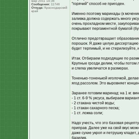
мар 2011 14:36
"горячий" способ не пригоден.
Сообщения:
11746
Откуда:
Краснодарский
край
Именно поэтому маринады (к мочению
заливка должна содержать много уксу
очень прохладном месте, закупорива
покрывают пергаментной бумагой (бу
Отлично предотвращает образование
порошок. Я даже целую диссертацию ч
будет терпимый, и не стерилизуйте, и 
Итак. Отбираем подходящие по разме
Крупные грозди делим, чтобы потом л
и слегка увеличатся в размерах.
Тоненько-тоненькой иголочкой, делае
ягод рассолом. Это выровняет концен
Заранее готовим маринад: на 1 кг. ви
- 1 ст. 6-9 % уксуса, выбираем вариан
- 2 стакана чистой воды;
- 1 стакан сахарного песка;
- 1 ст. ложка соли;
Надо учесть, что это базовая рецепту
приправ. Далее уже на свой вкус можн
даже сухие укроп и петрушку кладет,
базилик.