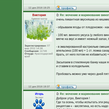
12 дек 2016 19:25
Виктория
Re: мочение и маринование виног
Администратор
очень пикантная вкусняшка из кишмиш
- обрываем ягоды от плодоножек - нак
- 100 мл. винного уксуса (у любого в
мягче на вкус и имеет нежный запах,
Зарегистрирован:
07
- в эмалированной кастрюльке смешив
мар 2011 14:36
апельсина (100 мл) + 1 ст. ложка сах
Сообщения:
11746
Откуда:
Краснодарский
брать, от него потом не избавиться)
край
Засыпаем в стеклянную банку наши 
и ставим в холодильник.
Пробовать можно уже через дней пять
12 дек 2016 19:37
Игорь
Re: мочение и маринование виног
Эксперт
Доброе утро, Виктория !
Где та осень, чтобы испытать эти р
рецептам « - кислятина, но есть над