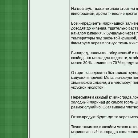
На мой вкус - даже не знаю стоит ли д
виноградный, аромат - вполне достато
Все ингредиенты маринадной заливк
доводят до кипения, тщательно раств
началом кипения, и буквально через 
температуры под закрытой крышкой, 
Фильтруем через плотную ткань в чис
Виноград, напомню - обсушенный и н
свободного места для жидкости, что
менее 30 % заливки на 70 % продукта
О таре - она должна быть кислотоупо
кадушки и прочее. Металлическую пос
химическом смысле, и в него могут п
уксусной кислотой.
Пересыпаем каждый кг. винограда лож
холодный маринад до самого горлышк
размок случайно. Обвязываем плотно
Готов продукт будет где-то через мес
Точно таким же способом можно готов
маринованный виноград, к сожалению