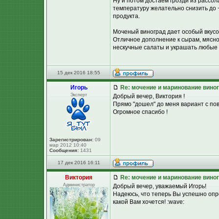
Ну и потом достаем грозди из рассол
температуру желательно снизить до +
продукта.
Моченый виноград дает особый вкусово
Отличное дополнение к сырам, мясной
нескучные салаты и украшать любые
15 дек 2016 18:55
Игорь
Re: мочение и маринование виног
Эксперт
Добрый вечер, Виктория !
Прямо "дошел" до меня вариант с пов
Огромное спасибо !
Зарегистрирован:
09
мар 2012 10:40
Сообщения:
1431
17 дек 2016 16:11
Виктория
Re: мочение и маринование виног
Администратор
Добрый вечер, уважаемый Игорь!
Надеюсь, что теперь Вы успешно опр
какой Вам хочется! :wave: