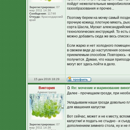
пойдут нежелательные микробиологич
Зарегистрирован:
07
газообразования и прочее...
мар 2011 14:36
Сообщения:
11746
Откуда:
Краснодарский
Поэтому берем на мочку самый поздни
край
прочную кожицу, плотную мякоть, р
сорта Шасла, Мускат александрийский
технологических инструкций. То есть 
можно добавить сюда же весь список 
Если жарко и нет холодного помещен
в свежем виде до наступления осенне
приемлемым способом. Повторюсь - в
получится. Думаю, что наши припоздн
могут вот здесь пойти в дело.
15 дек 2016 18:29
Виктория
Re: мочение и маринование виног
Администратор
Далее - прочищаем грозди, при необ
Укладываем наши грозди довольно пло
для квашения капустки
Вот сейчас, может и не к месту, вспо
капустки! и подать не стыдно - и съ
Зарегистрирован:
07
дополнением зимнего стола, ну и не п
мар 2011 14:36