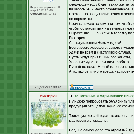
следующем году будет такая же петру
Зарегистрирован:
09
Казалось бы и место ограниченное, а
мар 2012 10:40
Сообщения:
1431
Постоянно вводит изменения в рецепт
не справится.
Сейчас ломаю голову над тем, чтобы
чтобы остановиться на температуре о
Выражение ….но к себе в тарелку пол
Виктория!
С наступающим Новым годом!
Всего, всего хорошего, самого лучшег
Удачи во всём и счастливого случая.
Пусть будут приятными все заботы,
Хорошие чувства приносит работа.
Пускай не несет Новый год огорчения
А только отличного всегда настроения
28 дек 2016 09:46
Виктория
Re: мочение и маринование виног
Администратор
Ну нужно попробовать объяснить "гл
продукции это целая наука, со своим
Только умело соблюдая технологию и
мастером в этом деле.
Ведь на самом деле это огромный тру
Зарегистрирован:
07