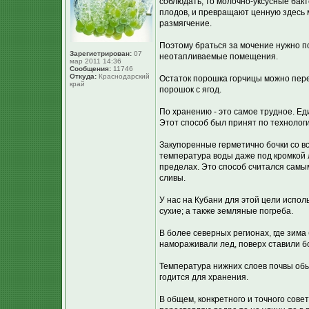
соблюдать, то молочно-уксусные бакт
плодов, и превращают ценную здесь мо
размягчение.
Поэтому браться за мочение нужно по
Зарегистрирован:
07
неотапливаемые помещения.
мар 2011 14:36
Сообщения:
11746
Откуда:
Краснодарский
Остаток порошка горчицы можно пере
край
порошок с ягод.
По хранению - это самое трудное. Е
Этот способ был принят по технолог
Закупоренные герметично бочки со вс
температура воды даже под кромкой 
пределах. Это способ считался самым
сливы.
У нас на Кубани для этой цели испо
сухие; а также земляные погреба.
В более северных регионах, где зима
намораживали лед, поверх ставили б
Температура нижних слоев почвы обыч
годится для хранения.
В общем, конкретного и точного совет