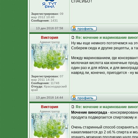
СПАСИБО !
Зарегистрирован:
09
мар 2012 10:40
Сообщения:
1431
13 дек 2016 07:58
Виктория
Re: мочение и маринование виног
Администратор
Ну мы еще немного потопчемся на этой
Соберем сюда и другие рецепты, а та
Между маринованием, где консерванто
молочная кислота как конечные проду
один раз и для яблок, и для виноград
навряд ли, конечно, пригодится - ну 
Зарегистрирован:
07
мар 2011 14:36
Сообщения:
11746
Откуда:
Краснодарский
край
13 дек 2016 14:44
Виктория
Re: мочение и маринование виног
Администратор
Мочение винограда
- консервировани
продукта подвергается спиртовому и
Очень старинный способ сохранять п
накапливается до 2 об.% спирта и мо
хранить моченую продукцию надо при 