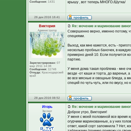
Сообщения:
1431
крышу , вот теперь МНОГО./Шутка/
26 дек 2016 16:41
Виктория
Re: мочение и маринование виног
Администратор
Совершенно верно, именно потому, ч
специями.
Выход, как мне кажется, есть - приг
несколько пробных баночек, в каждую
примерно дней 10. Если получится ко
партию.
Зарегистрирован:
07
мар 2011 14:36
У меня дома такая проблема - мне оч
Сообщения:
11746
Откуда:
Краснодарский
везде -от каши и торта, до варенья, 
край
во все мясные и овощные блюда, а мн
специй по чуть-чуть, или по вкусу, но 
28 дек 2016 08:52
Игорь
Re: мочение и маринование виног
Эксперт
Доброе утро, Виктория!
У меня с моей половиной все время и
огурчики маринованные, а у них голов
ответ, какой сорт запомнила ? Нет, к
табличками (пример привожу со своим