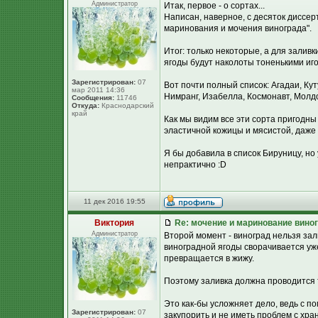
Администратор
Итак, первое - о сортах...
Написан, наверное, с десяток диссер
маринования и мочения винограда".
Итог: только некоторые, а для залив
ягоды будут наколоты тоненькими иг
Зарегистрирован:
07
Вот почти полный список: Агадаи, Ку
мар 2011 14:36
Нимранг, Изабелла, Космонавт, Молдо
Сообщения:
11746
Откуда:
Краснодарский
край
Как мы видим все эти сорта пригодны
эластичной кожицы и мясистой, даже 
Я бы добавила в список Бируницу, но у 
непрактично :D
11 дек 2016 19:55
Виктория
Re: мочение и маринование виног
Администратор
Второй момент - виноград нельзя зал
виноградной ягоды сворачивается уже
превращается в жижу.
Поэтому заливка должна проводится
Это как-бы усложняет дело, ведь с 
Зарегистрирован:
07
закупорить и не иметь проблем с хра