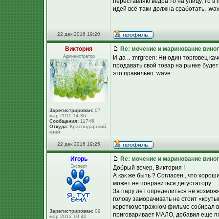
переставляю ведра то на улицу, то в
идей всё-таки должна сработать. :wav
22 дек 2016 19:20
Виктория
Re: мочение и маринование виног
Администратор
И да .. :mrgreen: Ни один торговец к
продавать свой товар на рынке будет
это правильно :wave:
Зарегистрирован:
07
мар 2011 14:36
Сообщения:
11746
Откуда:
Краснодарский
край
22 дек 2016 19:25
Игорь
Re: мочение и маринование виног
Эксперт
Добрый вечер, Виктория !
А как же быть ? Согласен , что хоро
может не понравиться дегустатору.
За пару лет определиться не возможно
голову заморачивать не стоит «круты
короткометражном фильме собирал вз
Зарегистрирован:
09
приговаривает МАЛО, добавил еще пор
мар 2012 10:40