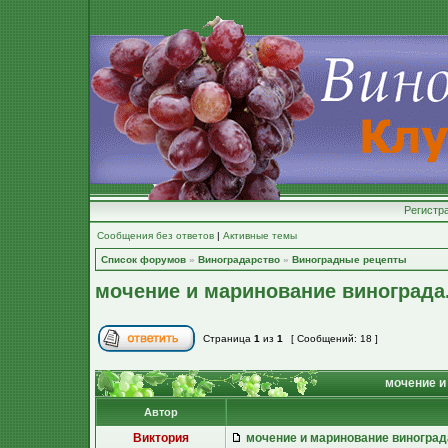
Регистр
Сообщения без ответов
|
Активные темы
Список форумов
»
Виноградарство
»
Виноградные рецепты
мочение и маринование винограда
Страница
1
из
1
[ Сообщений: 18 ]
мочение и
Автор
Виктория
мочение и маринование виноград