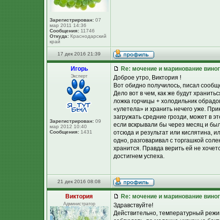
Зарегистрирован:
07
мар 2011 14:36
Сообщения:
11746
Откуда:
Краснодарский
край
17 дек 2016 21:39
Игорь
Re: мочение и маринование виног
Эксперт
Доброе утро, Виктория !
Вот обидно получилось, писал сообще
Дело вот в чем, как же будут хранить
ложка горчицы + холодильник обрадов
«улетела» и хранить нечего уже. При
загружать средние грозди, может в э
Зарегистрирован:
09
если вскрывали бы через месяц и был
мар 2012 10:40
Сообщения:
1431
отсюда и результат или кислятина, ил
одно, разговаривал с торгашкой соле
хранится. Правда верить ей не хочет
достигнем успеха.
21 дек 2016 08:08
Виктория
Re: мочение и маринование виног
Администратор
Здравствуйте!
Действительно, температурный режим