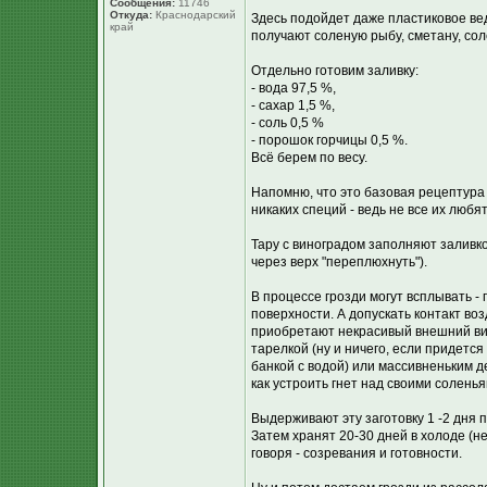
Сообщения:
11746
Откуда:
Краснодарский
Здесь подойдет даже пластиковое ве
край
получают соленую рыбу, сметану, сол
Отдельно готовим заливку:
- вода 97,5 %,
- сахар 1,5 %,
- соль 0,5 %
- порошок горчицы 0,5 %.
Всё берем по весу.
Напомню, что это базовая рецептура
никаких специй - ведь не все их любя
Тару с виноградом заполняют заливк
через верх "переплюхнуть").
В процессе грозди могут всплывать - 
поверхности. А допускать контакт во
приобретают некрасивый внешний ви
тарелкой (ну и ничего, если придетс
банкой с водой) или массивненьким д
как устроить гнет над своими солень
Выдерживают эту заготовку 1 -2 дня п
Затем хранят 20-30 дней в холоде (
говоря - созревания и готовности.