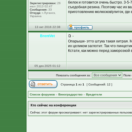
белок и готовится очень быстро. 3-5-
Зарегистрирован:
26
июл 2013 02:47
съедобная резина. Поэтому час их ва
Сообщения:
33
приготовлению молюсков/улиток, где 
Откуда:
г.Луганск,
Украина
13 окт 2016 22:38
BrentVet
-
Опарыши- этто штука такая хитрая. 
их целиком заглотит. Так что пинцети
Кстати, как можно перед заморозкой 
05 дек 2025 01:12
Показать сообщения за:
Поле 
Страница
1
из
1
[ Сообщений: 12 ]
Список форумов
»
Виноградарство
»
Вредители
Кто сейчас на конференции
Сейчас этот форум просматривают: нет зарегистрированных пользов