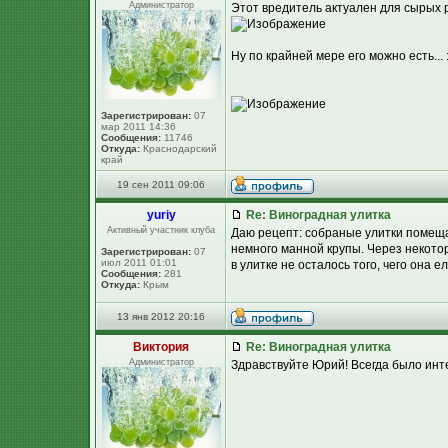
Администратор
Этот вредитель актуален для сырых 
Ну по крайней мере его можно есть... 
Зарегистрирован:
07
мар 2011 14:36
Сообщения:
11746
Откуда:
Краснодарский
край
19 сен 2011 09:06
yuriy
Re: Виноградная улитка
Активный участник клуба
Даю рецепт: собраные улитки помещаю
немного манной крупы. Через некото
Зарегистрирован:
07
июл 2011 01:01
в улитке не осталось того, чего она е
Сообщения:
281
Откуда:
Крым
13 янв 2012 20:16
Виктория
Re: Виноградная улитка
Администратор
Здравствуйте Юрий! Всегда было инте