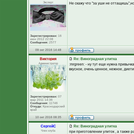
Эксперт
Не скажу что "за уши не оттащишь",но 
Зарегистрирован:
16
июн 2012 22:08
Сообщения:
2577
09 окт 2016 14:48
Виктория
Re: Виноградная улитка
Администратор
:mrgreen: - ну тут еще нужна привычка
вкусное, очень ценное, нежное, диетиче
Зарегистрирован:
07
мар 2011 14:36
Сообщения:
11746
Откуда:
Краснодарский
край
10 окт 2016 08:35
СергейC
Re: Виноградная улитка
Член клуба
при приготовлении улиток , а также р