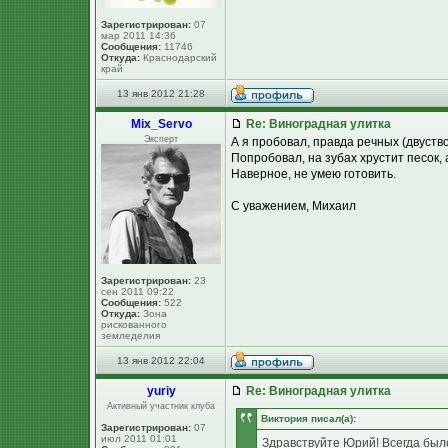
Зарегистрирован:
07
мар 2011 14:36
Сообщения:
11746
Откуда:
Краснодарский
край
13 янв 2012 21:28
Mix_Servo
Re: Виноградная улитка
Эксперт
А я пробовал, правда речных (двуств
Попробовал, на зубах хрустит песок, 
Наверное, не умею готовить.
С уважением, Михаил
Зарегистрирован:
23
сен 2011 09:22
Сообщения:
522
Откуда:
Зона
рискованного
земледелия
13 янв 2012 22:04
yuriy
Re: Виноградная улитка
Активный участник клуба
Виктория писал(а):
Зарегистрирован:
07
июл 2011 01:01
Здравствуйте Юрий! Всегда было