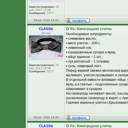
Зарегистрирован:
16
июн 2012 22:08
Сообщения:
2577
09 окт 2016 14:43
CLASSic
Re: Виноградная улитка
Эксперт
Необходимые ингредиенты:
• оливковое масло;
• мясо улиток – 200 г;
• лимонный сок;
• панировочные сухари и мука;
• яйцо куриное – 1 шт.;
• лук репчатый – 1 головка;
Зарегистрирован:
16
• соль, лавровый лист.
июн 2012 22:08
Перед жаркой свежих моллюсков варят
Сообщения:
2577
выливают, улиток промывают и охлаж
В отдельной емкости взбивают яйцо,
муку, а в третью – подсоленные сухар
обваливают в сухарях.
На сковороду наливают масло, пассе
раскаленную сковороду и жарят с лу
Горячих жареных улиток сбрызгивают
09 окт 2016 14:45
CLASSic
Re: Виноградная улитка