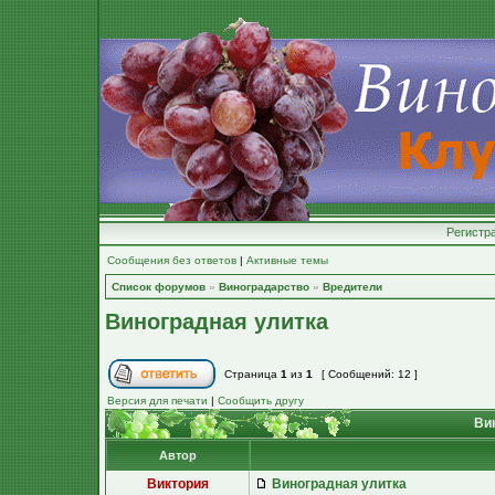
Регистр
Сообщения без ответов
|
Активные темы
Список форумов
»
Виноградарство
»
Вредители
Виноградная улитка
Страница
1
из
1
[ Сообщений: 12 ]
Версия для печати
|
Сообщить другу
Вин
Автор
Виктория
Виноградная улитка