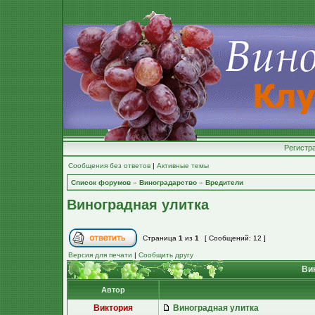
Регистр
Сообщения без ответов
|
Активные темы
Список форумов
»
Виноградарство
»
Вредители
Виноградная улитка
Страница
1
из
1
[ Сообщений: 12 ]
Версия для печати
|
Сообщить другу
Вин
Автор
Виктория
Виноградная улитка