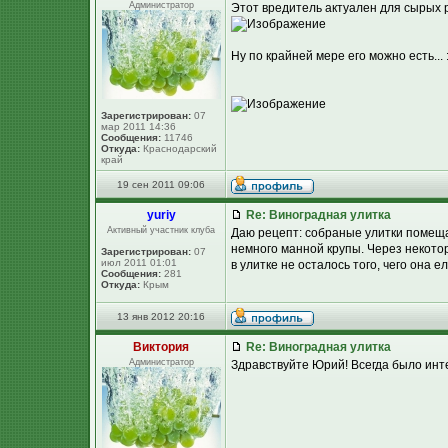
Администратор
Этот вредитель актуален для сырых 
Ну по крайней мере его можно есть... 
Зарегистрирован:
07
мар 2011 14:36
Сообщения:
11746
Откуда:
Краснодарский
край
19 сен 2011 09:06
yuriy
Re: Виноградная улитка
Активный участник клуба
Даю рецепт: собраные улитки помещаю
немного манной крупы. Через некото
Зарегистрирован:
07
июл 2011 01:01
в улитке не осталось того, чего она е
Сообщения:
281
Откуда:
Крым
13 янв 2012 20:16
Виктория
Re: Виноградная улитка
Администратор
Здравствуйте Юрий! Всегда было инте