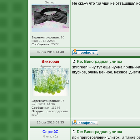
Эксперт
Не скажу что "за уши не оттащишь",но 
Зарегистрирован:
16
июн 2012 22:08
Сообщения:
2577
09 окт 2016 14:48
Виктория
Re: Виноградная улитка
Администратор
:mrgreen: - ну тут еще нужна привычка
вкусное, очень ценное, нежное, диетиче
Зарегистрирован:
07
мар 2011 14:36
Сообщения:
11746
Откуда:
Краснодарский
край
10 окт 2016 08:35
СергейC
Re: Виноградная улитка
Член клуба
при приготовлении улиток , а также р