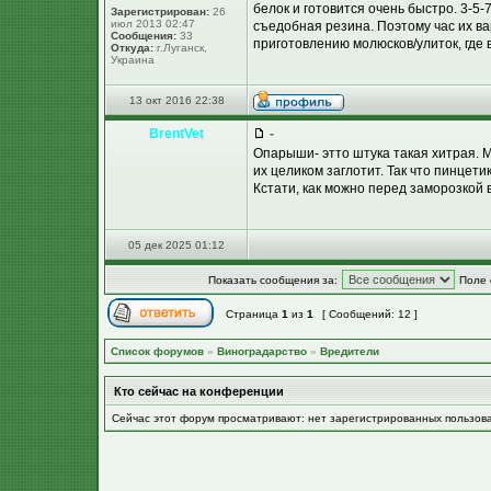
белок и готовится очень быстро. 3-5-
Зарегистрирован:
26
июл 2013 02:47
съедобная резина. Поэтому час их ва
Сообщения:
33
приготовлению молюсков/улиток, где 
Откуда:
г.Луганск,
Украина
13 окт 2016 22:38
BrentVet
-
Опарыши- этто штука такая хитрая. 
их целиком заглотит. Так что пинцети
Кстати, как можно перед заморозкой 
05 дек 2025 01:12
Показать сообщения за:
Поле 
Страница
1
из
1
[ Сообщений: 12 ]
Список форумов
»
Виноградарство
»
Вредители
Кто сейчас на конференции
Сейчас этот форум просматривают: нет зарегистрированных пользов