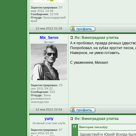
Зарегистрирован:
07
мар 2011 14:36
Сообщения:
11746
Откуда:
Краснодарский
край
13 янв 2012 21:28
Mix_Servo
Re: Виноградная улитка
Эксперт
А я пробовал, правда речных (двуств
Попробовал, на зубах хрустит песок, 
Наверное, не умею готовить.
С уважением, Михаил
Зарегистрирован:
23
сен 2011 09:22
Сообщения:
522
Откуда:
Зона
рискованного
земледелия
13 янв 2012 22:04
yuriy
Re: Виноградная улитка
Активный участник клуба
Виктория писал(а):
Зарегистрирован:
07
июл 2011 01:01
Здравствуйте Юрий! Всегда было