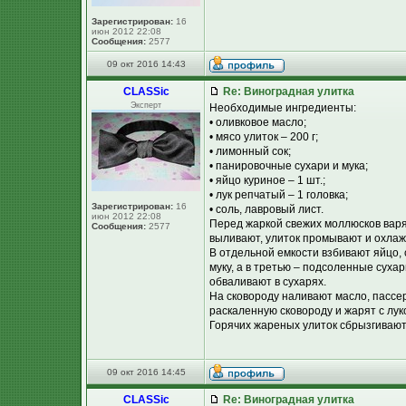
Зарегистрирован:
16
июн 2012 22:08
Сообщения:
2577
09 окт 2016 14:43
CLASSic
Re: Виноградная улитка
Эксперт
Необходимые ингредиенты:
• оливковое масло;
• мясо улиток – 200 г;
• лимонный сок;
• панировочные сухари и мука;
• яйцо куриное – 1 шт.;
• лук репчатый – 1 головка;
Зарегистрирован:
16
• соль, лавровый лист.
июн 2012 22:08
Перед жаркой свежих моллюсков варят
Сообщения:
2577
выливают, улиток промывают и охлаж
В отдельной емкости взбивают яйцо,
муку, а в третью – подсоленные сухар
обваливают в сухарях.
На сковороду наливают масло, пассе
раскаленную сковороду и жарят с лу
Горячих жареных улиток сбрызгивают
09 окт 2016 14:45
CLASSic
Re: Виноградная улитка