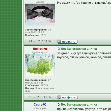
Эксперт
Не скажу что "за уши не оттащишь",но 
Зарегистрирован:
16
июн 2012 22:08
Сообщения:
2577
09 окт 2016 14:48
Виктория
Re: Виноградная улитка
Администратор
:mrgreen: - ну тут еще нужна привычка
вкусное, очень ценное, нежное, диетиче
Зарегистрирован:
07
мар 2011 14:36
Сообщения:
11745
Откуда:
Краснодарский
край
10 окт 2016 08:35
СергейC
Re: Виноградная улитка
Член клуба
при приготовлении улиток , а также р