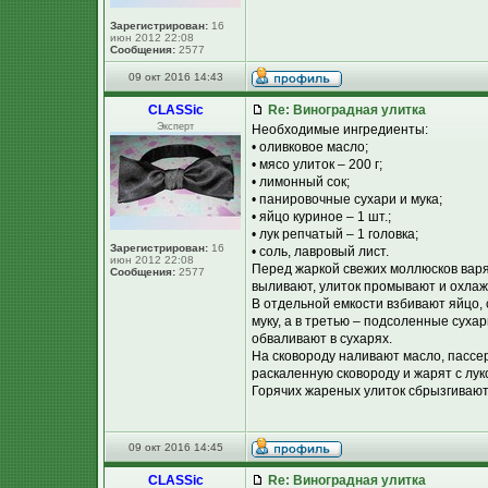
Зарегистрирован:
16
июн 2012 22:08
Сообщения:
2577
09 окт 2016 14:43
CLASSic
Re: Виноградная улитка
Эксперт
Необходимые ингредиенты:
• оливковое масло;
• мясо улиток – 200 г;
• лимонный сок;
• панировочные сухари и мука;
• яйцо куриное – 1 шт.;
• лук репчатый – 1 головка;
Зарегистрирован:
16
• соль, лавровый лист.
июн 2012 22:08
Перед жаркой свежих моллюсков варят
Сообщения:
2577
выливают, улиток промывают и охлаж
В отдельной емкости взбивают яйцо,
муку, а в третью – подсоленные сухар
обваливают в сухарях.
На сковороду наливают масло, пассе
раскаленную сковороду и жарят с лу
Горячих жареных улиток сбрызгивают
09 окт 2016 14:45
CLASSic
Re: Виноградная улитка