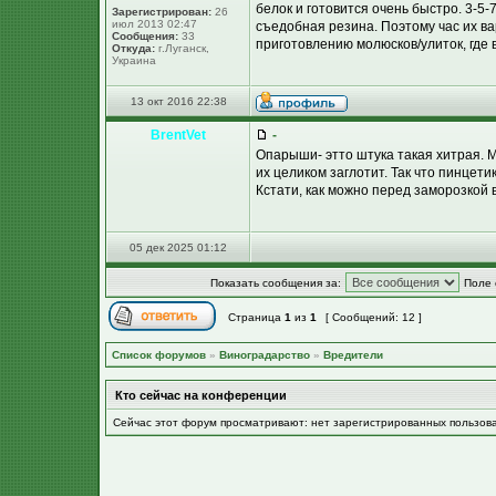
белок и готовится очень быстро. 3-5-
Зарегистрирован:
26
июл 2013 02:47
съедобная резина. Поэтому час их ва
Сообщения:
33
приготовлению молюсков/улиток, где 
Откуда:
г.Луганск,
Украина
13 окт 2016 22:38
BrentVet
-
Опарыши- этто штука такая хитрая. 
их целиком заглотит. Так что пинцети
Кстати, как можно перед заморозкой 
05 дек 2025 01:12
Показать сообщения за:
Поле 
Страница
1
из
1
[ Сообщений: 12 ]
Список форумов
»
Виноградарство
»
Вредители
Кто сейчас на конференции
Сейчас этот форум просматривают: нет зарегистрированных пользов