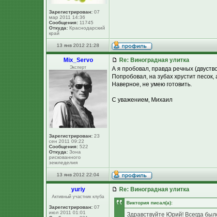
Зарегистрирован:
07
мар 2011 14:36
Сообщения:
11745
Откуда:
Краснодарский
край
13 янв 2012 21:28
Mix_Servo
Re: Виноградная улитка
Эксперт
А я пробовал, правда речных (двуств
Попробовал, на зубах хрустит песок, 
Наверное, не умею готовить.
С уважением, Михаил
Зарегистрирован:
23
сен 2011 09:22
Сообщения:
522
Откуда:
Зона
рискованного
земледелия
13 янв 2012 22:04
yuriy
Re: Виноградная улитка
Активный участник клуба
Виктория писал(а):
Зарегистрирован:
07
июл 2011 01:01
Здравствуйте Юрий! Всегда было