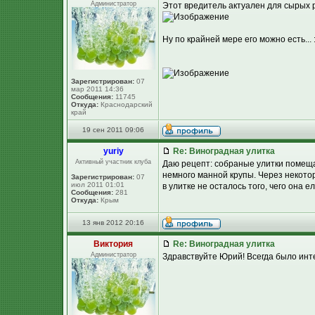
Администратор
Этот вредитель актуален для сырых 
Ну по крайней мере его можно есть... 
Зарегистрирован:
07
мар 2011 14:36
Сообщения:
11745
Откуда:
Краснодарский
край
19 сен 2011 09:06
yuriy
Re: Виноградная улитка
Активный участник клуба
Даю рецепт: собраные улитки помещаю
немного манной крупы. Через некото
Зарегистрирован:
07
июл 2011 01:01
в улитке не осталось того, чего она е
Сообщения:
281
Откуда:
Крым
13 янв 2012 20:16
Виктория
Re: Виноградная улитка
Администратор
Здравствуйте Юрий! Всегда было инте