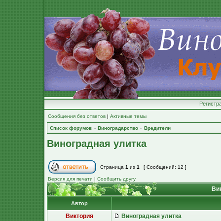
Регистр
Сообщения без ответов
|
Активные темы
Список форумов
»
Виноградарство
»
Вредители
Виноградная улитка
Страница
1
из
1
[ Сообщений: 12 ]
Версия для печати
|
Сообщить другу
Вин
Автор
Виктория
Виноградная улитка